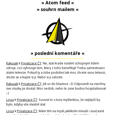
» Atom feed «
» souhrn mailem «
» poslední komentáře «
Rakusak
k
Privatizace ČT
: Ne, stat krade nasilim schopnym lidem
zdroje, coz vyhovuje tem, ktery z toho benefituji! Treba zamestnanci
statni televize. Pokud ty a tobe podobni tak moc chcete svou televizi,
slozte se a kupte si ji. Nebo si ji zalozte.
Rakusak
k
Privatizace ČT
: Jdi uz do blazince :-D Odpovedi na vsechny
sve otazky jsi dostal. Moc nezlob, nebo te zase budou hospitalisovat
;-)
Lojza
k
Privatizace ČT
: Souvisí to s tvou myšlenkou, že nejlepší by
bylo, kdyby vše vlastnil stat
Lojza
k
Privatizace ČT
: Mám tím na mysli jakékoliv minulé i současné