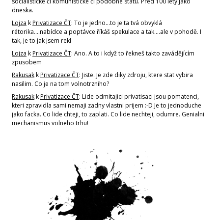
socialistické či komunistické či podobné státu. Před 100 lety jako
dneska.
Lojza
k
Privatizace ČT
: To je jedno...to je ta tvá obvyklá
rétorika....nabídce a poptávce říkáš spekulace a tak....ale v pohodě. I
tak, je to jak jsem rekl
Lojza
k
Privatizace ČT
: Ano. A to i když to řekneš takto zavádějícím
zpusobem
Rakusak
k
Privatizace ČT
: Jiste. Je zde diky zdroju, ktere stat vybira
nasilim. Co je na tom volnotrzniho?
Rakusak
k
Privatizace ČT
: Lide odmitajici privatisaci jsou pomatenci,
kteri zpravidla sami nemaji zadny vlastni prijem :-D Je to jednoduche
jako facka. Co lide chteji, to zaplati. Co lide nechteji, odumre. Genialni
mechanismus volneho trhu!