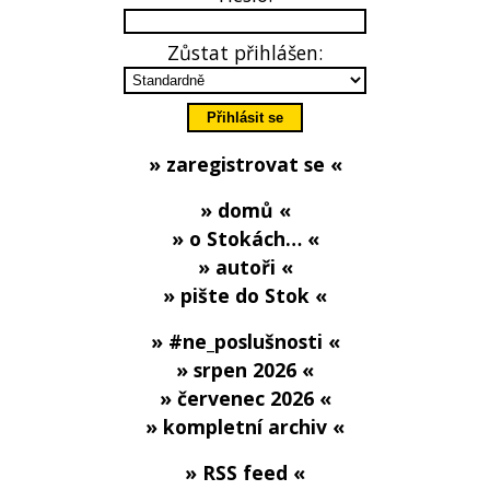
Zůstat přihlášen:
» zaregistrovat se «
» domů «
» o Stokách… «
» autoři «
» pište do Stok «
» #ne_poslušnosti «
» srpen 2026 «
» červenec 2026 «
» kompletní archiv «
» RSS feed «