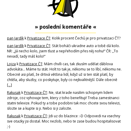
» poslední komentáře «
pan Jardík
k
Privatizace ČT
: Kolik procent Čechů je pro privatizaci ČT?
pan Jardík
k
Privatizace ČT
: Stát boháči ukradne auto a tobě dá kolo.
NR: „Já nechci kolo, jsem tlust a nepřehodím přes něj nohu!“ ČR: „To
nevadí, tady máš kolo!“
Lojza
k
Privatizace ČT
: Mám chvíli cas, tak zkusím udělat ďáblova
advokáta... Máme tu stát. Holt to tak je, někomu se to líbí, někomu ne.
Obecně asi platí, že drtivá většina lidí, když už si ten stát platí, by
chtěla, aby sluzby, co poskytuje, byly co nejkvalitnější. Dále obecně
[…]
Rakusak
k
Privatizace ČT
: Ne, stat krade nasilim schopnym lidem
zdroje, coz vyhovuje tem, ktery z toho benefituji! Treba zamestnanci
statni televize. Pokud ty a tobe podobni tak moc chcete svou televizi,
slozte se a kupte si ji. Nebo si ji zalozte.
Rakusak
k
Privatizace ČT
: Jdi uz do blazince :-D Odpovedi na vsechny
sve otazky jsi dostal. Moc nezlob, nebo te zase budou hospitalisovat
;-)