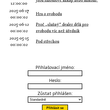
Jsou šmoulové ankap nebo ankom?
12:00:00
2025-06-17
Hra o svobodu
00:00:02
2025-06-12
Proč „slušný“ dealer dělá pro
00:00:02
svobodu víc než úředník
2025-05-15
Pod střechou
00:00:02
Přihlašovací jméno:
Heslo:
Zůstat přihlášen: