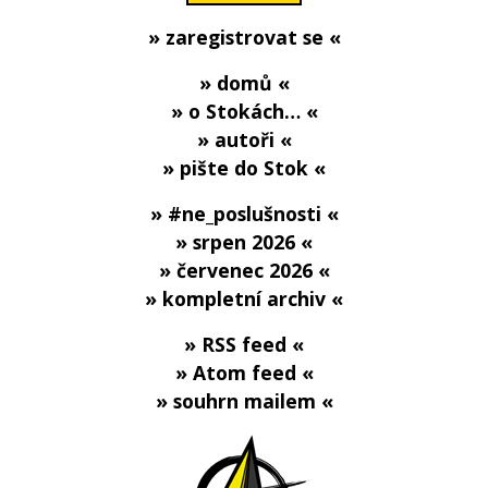
» zaregistrovat se «
» domů «
» o Stokách… «
» autoři «
» pište do Stok «
» #ne_poslušnosti «
» srpen 2026 «
» červenec 2026 «
» kompletní archiv «
» RSS feed «
» Atom feed «
» souhrn mailem «