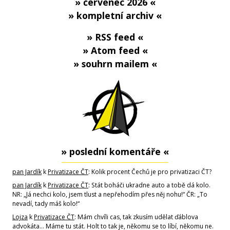
» červenec 2026 «
» kompletní archiv «
» RSS feed «
» Atom feed «
» souhrn mailem «
» poslední komentáře «
pan Jardík
k
Privatizace ČT
: Kolik procent Čechů je pro privatizaci ČT?
pan Jardík
k
Privatizace ČT
: Stát boháči ukradne auto a tobě dá kolo.
NR: „Já nechci kolo, jsem tlust a nepřehodím přes něj nohu!“ ČR: „To
nevadí, tady máš kolo!“
Lojza
k
Privatizace ČT
: Mám chvíli cas, tak zkusím udělat ďáblova
advokáta... Máme tu stát. Holt to tak je, někomu se to líbí, někomu ne.