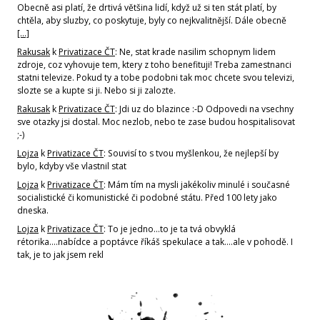
Obecně asi platí, že drtivá většina lidí, když už si ten stát platí, by
chtěla, aby sluzby, co poskytuje, byly co nejkvalitnější. Dále obecně
[…]
Rakusak
k
Privatizace ČT
: Ne, stat krade nasilim schopnym lidem
zdroje, coz vyhovuje tem, ktery z toho benefituji! Treba zamestnanci
statni televize. Pokud ty a tobe podobni tak moc chcete svou televizi,
slozte se a kupte si ji. Nebo si ji zalozte.
Rakusak
k
Privatizace ČT
: Jdi uz do blazince :-D Odpovedi na vsechny
sve otazky jsi dostal. Moc nezlob, nebo te zase budou hospitalisovat
;-)
Lojza
k
Privatizace ČT
: Souvisí to s tvou myšlenkou, že nejlepší by
bylo, kdyby vše vlastnil stat
Lojza
k
Privatizace ČT
: Mám tím na mysli jakékoliv minulé i současné
socialistické či komunistické či podobné státu. Před 100 lety jako
dneska.
Lojza
k
Privatizace ČT
: To je jedno...to je ta tvá obvyklá
rétorika....nabídce a poptávce říkáš spekulace a tak....ale v pohodě. I
tak, je to jak jsem rekl