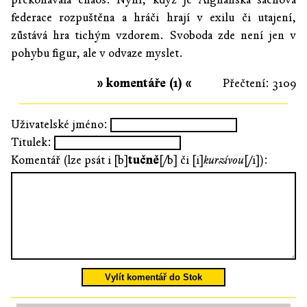
federace rozpuštěna a hráči hrají v exilu či utajení,
zůstává hra tichým vzdorem. Svoboda zde není jen v
pohybu figur, ale v odvaze myslet.
» komentáře (1) «
Přečtení: 3109
Uživatelské jméno:
Titulek:
Komentář (lze psát i [b]
tučně
[/b] či [i]
kurzívou
[/i]):
Vylít komentář do Stok