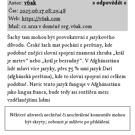
Autor:
v6ak
» odpovědět «
Čas:
2025-06-17 08:29:48
Web:
https://v6ak.com
Mail: cz.urza v doméně reg.v6ak.com
Šachy tam mohou být provokativní z jazykového
důvodu. České šach mat pochází z perštiny, kde
podobně znějící slovní spojení znamená zhruba „král
je mrtev“ nebo „král je bezradný“. V Afghánistánu
lidé mluví více jazyky, přes 75 % umí jazyk Darí
(afghánská perština), kde to slovní spojení zní celkem
podobně. Navíc tento jazyk funguje v Afghánistánu
jako lingua franca, bude tedy asi rozšířen mezi
vzdělanějšími lidmi
Některé uživateli nechtěné či neschválené komentáře mohou
být skryty; zobrazit je můžete po přihlášení.