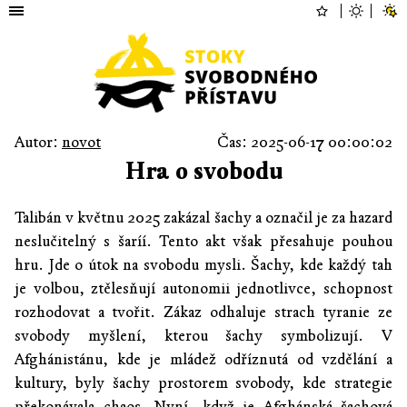
Autor:
novot
Čas: 2025-06-17 00:00:02
Hra o svobodu
Talibán v květnu 2025 zakázal šachy a označil je za hazard
neslučitelný s šaríí. Tento akt však přesahuje pouhou
hru. Jde o útok na svobodu mysli. Šachy, kde každý tah
je volbou, ztělesňují autonomii jednotlivce, schopnost
rozhodovat a tvořit. Zákaz odhaluje strach tyranie ze
svobody myšlení, kterou šachy symbolizují. V
Afghánistánu, kde je mládež odříznutá od vzdělání a
kultury, byly šachy prostorem svobody, kde strategie
překonávala chaos. Nyní, když je Afghánská šachová