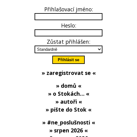
Přihlašovací jméno:
Heslo:
Zůstat přihlášen:
» zaregistrovat se «
» domů «
» o Stokách… «
» autoři «
» pište do Stok «
» #ne_poslušnosti «
» srpen 2026 «