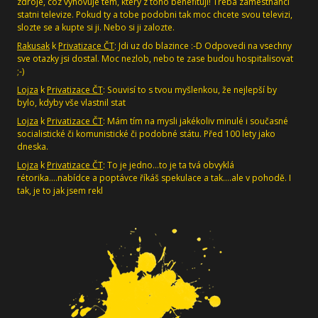
zdroje, coz vyhovuje tem, ktery z toho benefituji! Treba zamestnanci
statni televize. Pokud ty a tobe podobni tak moc chcete svou televizi,
slozte se a kupte si ji. Nebo si ji zalozte.
Rakusak
k
Privatizace ČT
: Jdi uz do blazince :-D Odpovedi na vsechny
sve otazky jsi dostal. Moc nezlob, nebo te zase budou hospitalisovat
;-)
Lojza
k
Privatizace ČT
: Souvisí to s tvou myšlenkou, že nejlepší by
bylo, kdyby vše vlastnil stat
Lojza
k
Privatizace ČT
: Mám tím na mysli jakékoliv minulé i současné
socialistické či komunistické či podobné státu. Před 100 lety jako
dneska.
Lojza
k
Privatizace ČT
: To je jedno...to je ta tvá obvyklá
rétorika....nabídce a poptávce říkáš spekulace a tak....ale v pohodě. I
tak, je to jak jsem rekl