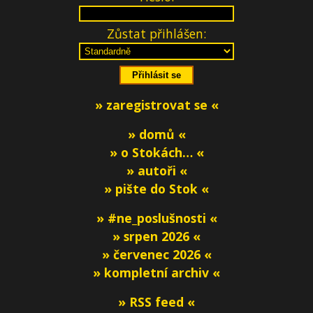
Zůstat přihlášen:
» zaregistrovat se «
» domů «
» o Stokách… «
» autoři «
» pište do Stok «
» #ne_poslušnosti «
» srpen 2026 «
» červenec 2026 «
» kompletní archiv «
» RSS feed «