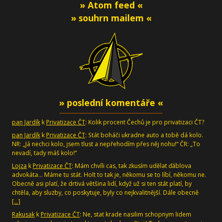
» Atom feed «
» souhrn mailem «
» poslední komentáře «
pan Jardík
k
Privatizace ČT
: Kolik procent Čechů je pro privatizaci ČT?
pan Jardík
k
Privatizace ČT
: Stát boháči ukradne auto a tobě dá kolo.
NR: „Já nechci kolo, jsem tlust a nepřehodím přes něj nohu!“ ČR: „To
nevadí, tady máš kolo!“
Lojza
k
Privatizace ČT
: Mám chvíli cas, tak zkusím udělat ďáblova
advokáta... Máme tu stát. Holt to tak je, někomu se to líbí, někomu ne.
Obecně asi platí, že drtivá většina lidí, když už si ten stát platí, by
chtěla, aby sluzby, co poskytuje, byly co nejkvalitnější. Dále obecně
[…]
Rakusak
k
Privatizace ČT
: Ne, stat krade nasilim schopnym lidem