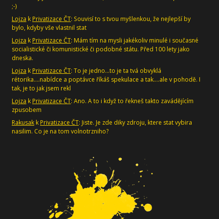
;-)
Lojza
k
Privatizace ČT
: Souvisí to s tvou myšlenkou, že nejlepší by
bylo, kdyby vše vlastnil stat
Lojza
k
Privatizace ČT
: Mám tím na mysli jakékoliv minulé i současné
socialistické či komunistické či podobné státu. Před 100 lety jako
dneska.
Lojza
k
Privatizace ČT
: To je jedno...to je ta tvá obvyklá
rétorika....nabídce a poptávce říkáš spekulace a tak....ale v pohodě. I
tak, je to jak jsem rekl
Lojza
k
Privatizace ČT
: Ano. A to i když to řekneš takto zavádějícím
zpusobem
Rakusak
k
Privatizace ČT
: Jiste. Je zde diky zdroju, ktere stat vybira
nasilim. Co je na tom volnotrzniho?