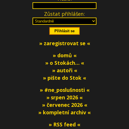
Zůstat přihlášen:
» zaregistrovat se «
» domů «
» o Stokách… «
» autoři «
» pište do Stok «
» #ne_poslušnosti «
» srpen 2026 «
» červenec 2026 «
» kompletní archiv «
» RSS feed «