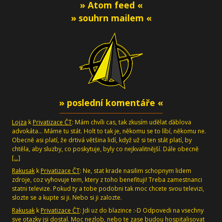
» Atom feed «
» souhrn mailem «
» poslední komentáře «
Lojza
k
Privatizace ČT
: Mám chvíli cas, tak zkusím udělat ďáblova
advokáta... Máme tu stát. Holt to tak je, někomu se to líbí, někomu ne.
Obecně asi platí, že drtivá většina lidí, když už si ten stát platí, by
chtěla, aby sluzby, co poskytuje, byly co nejkvalitnější. Dále obecně
[…]
Rakusak
k
Privatizace ČT
: Ne, stat krade nasilim schopnym lidem
zdroje, coz vyhovuje tem, ktery z toho benefituji! Treba zamestnanci
statni televize. Pokud ty a tobe podobni tak moc chcete svou televizi,
slozte se a kupte si ji. Nebo si ji zalozte.
Rakusak
k
Privatizace ČT
: Jdi uz do blazince :-D Odpovedi na vsechny
sve otazky jsi dostal. Moc nezlob, nebo te zase budou hospitalisovat