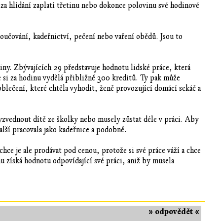
za hlídání zaplatí třetinu nebo dokonce polovinu své hodinové
 doučování, kadeřnictví, pečení nebo vaření obědů. Jsou to
iny. Zbývajících 29 představuje hodnotu lidské práce, která
e si za hodinu vydělá přibližně 300 kreditů. Ty pak může
oblečení, které chtěla vyhodit, ženě provozující domácí sekáč a
zvednout dítě ze školky nebo musely zůstat déle v práci. Aby
alší pracovala jako kadeřnice a podobně.
hce je ale prodávat pod cenou, protože si své práce váží a chce
mu získá hodnotu odpovídající své práci, aniž by musela
» odpovědět «