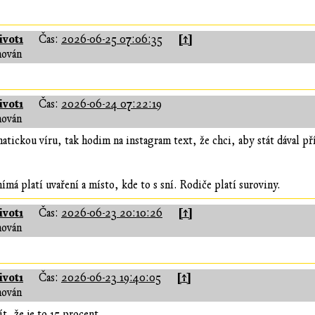
vot1
[↑]
Čas:
2026-06-25 07:06:35
hován
vot1
Čas:
2026-06-24 07:22:19
hován
natickou víru, tak hodim na instagram text, že chci, aby stát dával 
ímá platí uvaření a místo, kde to s sní. Rodiče platí suroviny.
vot1
[↑]
Čas:
2026-06-23 20:10:26
hován
vot1
[↑]
Čas:
2026-06-23 19:40:05
hován
t, že je to 15 procent.