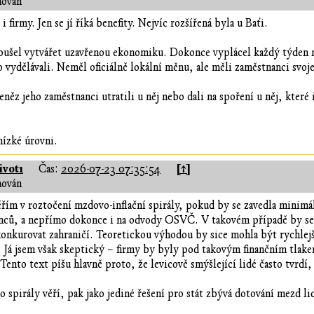
hován
 firmy. Jen se jí říká benefity. Nejvíc rozšířená byla u Baťi.
oušel vytvářet uzavřenou ekonomiku. Dokonce vyplácel každý týden m
 vydělávali. Neměl oficiálně lokální měnu, ale měli zaměstnanci svoj
eněz jeho zaměstnanci utratili u něj nebo dali na spoření u něj, které 
nízké úrovni.
vot1
[↑]
Čas:
2026-07-23 07:35:54
hován
ěřím v roztočení mzdovo-inflační spirály, pokud by se zavedla minimá
anců, a nepřímo dokonce i na odvody OSVČ. V takovém případě by se
konkurovat zahraničí. Teoretickou výhodou by sice mohla být rychlejší
. Já jsem však skeptický – firmy by byly pod takovým finančním tla
 Tento text píšu hlavně proto, že levicově smýšlející lidé často tvrdí
o spirály věří, pak jako jediné řešení pro stát zbývá dotování mezd li