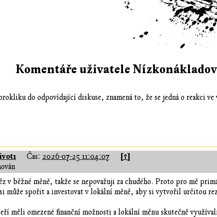
Komentáře uživatele Nízkonákladovy
rokliku do odpovídající diskuse, znamená to, že se jedná o reakci ve 
vot1
[↑]
Čas:
2026-07-25 11:04:07
hován
z v běžné měně, takže se nepovažuji za chudého. Proto pro mě primá
 může spořit a investovat v lokální měně, aby si vytvořil určitou rez
kteří měli omezené finanční možnosti a lokální měnu skutečně využívali