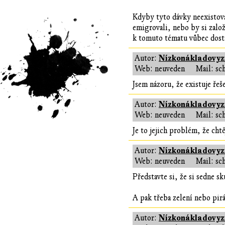
Kdyby tyto dávky neexistoval
emigrovali, nebo by si založ
k tomuto tématu vůbec dost
Nízkonákladovyzi
Autor:
Web: neuveden
Mail: sc
Jsem názoru, že existuje řeš
Nízkonákladovyzi
Autor:
Web: neuveden
Mail: sc
Je to jejich problém, že cht
Nízkonákladovyzi
Autor:
Web: neuveden
Mail: sc
Představte si, že si sedne s
A pak třeba zelení nebo pir
Nízkonákladovyzi
Autor: