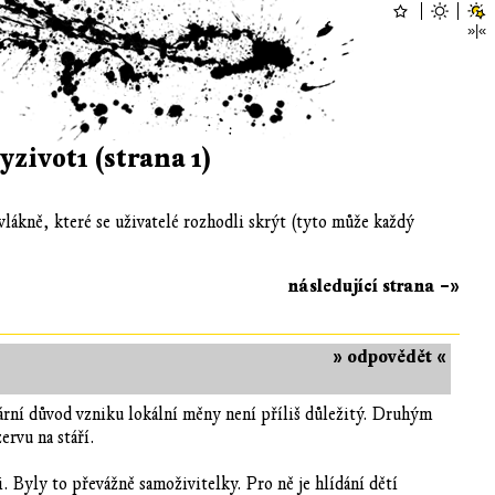
zivot1 (strana 1)
vlákně, které se uživatelé rozhodli skrýt (tyto může každý
následující strana –»
» odpovědět «
rní důvod vzniku lokální měny není příliš důležitý. Druhým
ervu na stáří.
. Byly to převážně samoživitelky. Pro ně je hlídání dětí