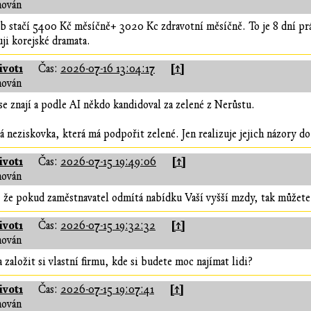
hován
b stačí 5400 Kč měsíčně+ 3020 Kc zdravotní měsíčně. To je 8 dní prá
ji korejské dramata.
vot1
[↑]
Čas:
2026-07-16 13:04:17
hován
e znají a podle AI někdo kandidoval za zelené z Nerůstu.
á neziskovka, která má podpořit zelené. Jen realizuje jejich názory do
vot1
[↑]
Čas:
2026-07-15 19:49:06
hován
t, že pokud zaměstnavatel odmítá nabídku Vaší vyšší mzdy, tak můžete
vot1
[↑]
Čas:
2026-07-15 19:32:32
hován
 založit si vlastní firmu, kde si budete moc najímat lidi?
vot1
[↑]
Čas:
2026-07-15 19:07:41
hován