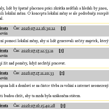
y, lidé by špatně placenou práci zkrátka nedělali a hledali by jinou,
ili lokální měnu. O konceptu lokální měny se ale podrobněji rozepíšu
al.
vot1
[↑]
Čas:
2026-07-22 16:30:12
hován
ení pomocí lokální měny, aby si lidé generovali určity majetek, který 
vot1
[↑]
Čas:
2026-07-17 12:53:11
hován
ějí žít nad poměry, když nechtějí pracovat.
vot1
[↑]
Čas:
2026-07-17 11:20:33
hován
kupina lidí a domluví se na částce třeba za volání a internet neomeze
áti budou chtít, aby ta mzda byla uzákoněna státem.
vot1
[↑]
Čas:
2026-07-16 15:40:28