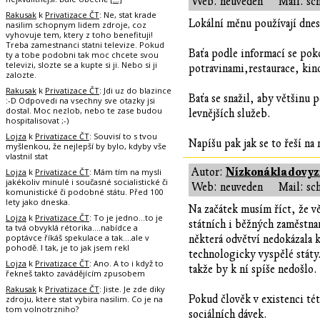
Web: neuveden
Mail: sc
Rakusak
k
Privatizace ČT
: Ne, stat krade
Lokální měnu používají dnes i
nasilim schopnym lidem zdroje, coz
vyhovuje tem, ktery z toho benefituji!
Treba zamestnanci statni televize. Pokud
Baťa podle informací se pok
ty a tobe podobni tak moc chcete svou
televizi, slozte se a kupte si ji. Nebo si ji
potravinami,restaurace, kino
zalozte.
Rakusak
k
Privatizace ČT
: Jdi uz do blazince
Baťa se snažil, aby většinu p
:-D Odpovedi na vsechny sve otazky jsi
dostal. Moc nezlob, nebo te zase budou
levnějších služeb.
hospitalisovat ;-)
Lojza
k
Privatizace ČT
: Souvisí to s tvou
Napíšu pak jak se to řeší na 
myšlenkou, že nejlepší by bylo, kdyby vše
vlastnil stat
Nízkonákladovyzi
Autor:
Lojza
k
Privatizace ČT
: Mám tím na mysli
jakékoliv minulé i současné socialistické či
Web: neuveden
Mail: sc
komunistické či podobné státu. Před 100
lety jako dneska.
Na začátek musím říct, že v
Lojza
k
Privatizace ČT
: To je jedno...to je
státních i běžných zaměstn
ta tvá obvyklá rétorika....nabídce a
poptávce říkáš spekulace a tak....ale v
některá odvětví nedokázala 
pohodě. I tak, je to jak jsem rekl
technologicky vyspělé státy
Lojza
k
Privatizace ČT
: Ano. A to i když to
takže by k ní spíše nedošlo.
řekneš takto zavádějícím zpusobem
Rakusak
k
Privatizace ČT
: Jiste. Je zde diky
Pokud člověk v existenci tét
zdroju, ktere stat vybira nasilim. Co je na
tom volnotrzniho?
sociálních dávek.