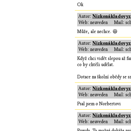
Ok
Nízkonákladovyzi
Autor:
Web: neuveden
Mail: sc
Může, ale nechce. 😆
Nízkonákladovyzi
Autor:
Web: neuveden
Mail: sc
Když chci vidět slepou až fa
co by chtěli udělat.
Dotace na školní obědy se sn
Nízkonákladovyzi
Autor:
Web: neuveden
Mail: sc
Psal jsem o Norbertovi
Nízkonákladovyzi
Autor:
Web: neuveden
Mail: sc
Pravda. To možná dokáže nají