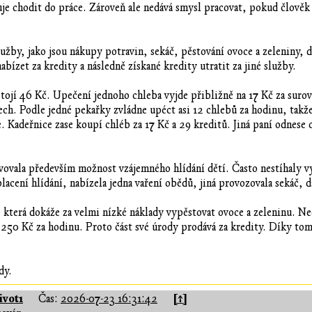
je chodit do práce. Zároveň ale nedává smysl pracovat, pokud člověk 
služby, jako jsou nákupy potravin, sekáč, pěstování ovoce a zeleniny,
bízet za kredity a následně získané kredity utratit za jiné služby.
tojí 46 Kč. Upečení jednoho chleba vyjde přibližně na 17 Kč za surov
ech. Podle jedné pekařky zvládne upéct asi 12 chlebů za hodinu, takž
. Kadeřnice zase koupí chléb za 17 Kč a 29 kreditů. Jiná paní odnese 
ovala především možnost vzájemného hlídání dětí. Často nestíhaly vy
lacení hlídání, nabízela jedna vaření obědů, jiná provozovala sekáč, d
 která dokáže za velmi nízké náklady vypěstovat ovoce a zeleninu. Nec
ž 250 Kč za hodinu. Proto část své úrody prodává za kredity. Díky to
dy.
vot1
[↑]
Čas:
2026-07-23 16:31:42