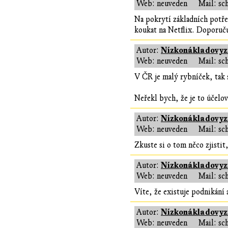
Web: neuveden
Mail: sc
Na pokrytí základních potře
koukat na Netflix. Doporuču
Nízkonákladovyzi
Autor:
Web: neuveden
Mail: sc
V ČR je malý rybníček, tak s
Neřekl bych, že je to účelov
Nízkonákladovyzi
Autor:
Web: neuveden
Mail: sc
Zkuste si o tom něco zjisti
Nízkonákladovyzi
Autor:
Web: neuveden
Mail: sc
Víte, že existuje podnikání a
Nízkonákladovyzi
Autor:
Web: neuveden
Mail: sc