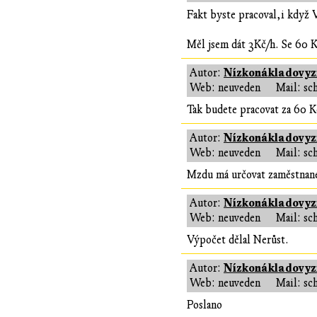
Fakt byste pracoval,i když V
Měl jsem dát 3Kč/h. Se 60 K
Nízkonákladovyzi
Autor:
Web: neuveden
Mail: sc
Tak budete pracovat za 60 K
Nízkonákladovyzi
Autor:
Web: neuveden
Mail: sc
Mzdu má určovat zaměstnanec
Nízkonákladovyzi
Autor:
Web: neuveden
Mail: sc
Výpočet dělal Nerůst.
Nízkonákladovyzi
Autor:
Web: neuveden
Mail: sc
Poslano