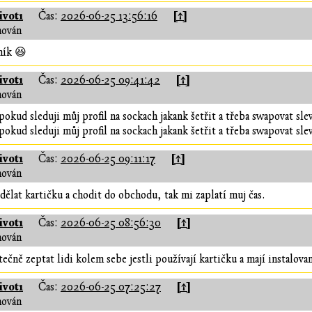
vot1
[↑]
Čas:
2026-06-25 13:56:16
hován
ník 😆
vot1
[↑]
Čas:
2026-06-25 09:41:42
hován
pokud sleduji můj profil na sockach jakank šetřit a třeba swapovat sle
pokud sleduji můj profil na sockach jakank šetřit a třeba swapovat sle
vot1
[↑]
Čas:
2026-06-25 09:11:17
hován
dělat kartičku a chodit do obchodu, tak mi zaplatí muj čas.
vot1
[↑]
Čas:
2026-06-25 08:56:30
hován
utečně zeptat lidi kolem sebe jestli používají kartičku a mají instalova
vot1
[↑]
Čas:
2026-06-25 07:25:27
hován