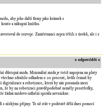
zdu, aby jeho další firmy jako krámek s
e konto a nákupní knížku.
investoval do rozvoje. Zaměstnanci nejen těžili z úroků, ale i z
» odpovědět «
lní důstojná mzda. Minimální mzda je totiž napojena na platy
 všechno zdražilo odhadem o 20 procent, kvůli čemuž by
 digitalizace a robotizace, která by nás posunula mezi
kem, že by na robotizaci pravděpodobně neměly prostředky,
, že žádná mzdovo-inflační spirála nevznikne.
dí s nízkými příjmy. To už stát v podstatě dělá dnes pomocí