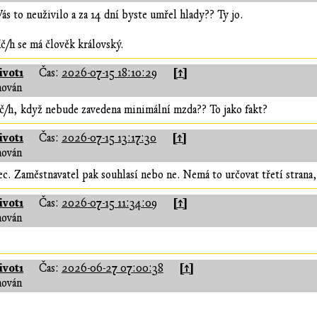
ás to neuživilo a za 14 dní byste umřel hlady?? Ty jo.
č/h se má člověk královský.
vot1
[↑]
Čas:
2026-07-15 18:10:29
hován
č/h, když nebude zavedena minimální mzda?? To jako fakt?
vot1
[↑]
Čas:
2026-07-15 13:17:30
hován
. Zaměstnavatel pak souhlasí nebo ne. Nemá to určovat třetí strana,
vot1
[↑]
Čas:
2026-07-15 11:34:09
hován
vot1
[↑]
Čas:
2026-06-27 07:00:38
hován