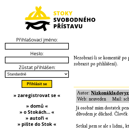
Přihlašovací jméno:
Heslo:
Nezobrazí-li se komentář po p
zobrazit po přihlášení).
Zůstat přihlášen:
Nízkonákladovyzi
Autor:
» zaregistrovat se «
Web: neuveden
Mail: sc
» domů «
Já osobně mám dostatek peně
» o Stokách… «
důvodem je důchod. Člověk si
» autoři «
» pište do Stok «
Setkal jsem se ale s lidmi, 