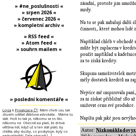
zásadní, protože jim umožňu
» #ne_poslušnosti «
mzdy.
» srpen 2026 «
» červenec 2026 «
Na to se pak nabalují další 
» kompletní archiv «
činnosti, které mohou lidé na
» RSS feed «
Například chléb v obchodě s
» Atom feed «
může být zaplacena v kredit
» souhrn mailem «
použít například u kadeřnice
za to získá kredity.
Skupinu samoživitelek motiv
měly dostatek kreditů na zap
Nejvíce mě inspirovala paní,
» poslední komentáře «
za ni získat přibližně 180 a
snižovat cenu své produkce.
Lojza
k
Privatizace ČT
: Mám chvíli cas, tak
zkusím udělat ďáblova advokáta... Máme tu
Napíšu pak jaké jsou nevýho
stát. Holt to tak je, někomu se to líbí,
někomu ne. Obecně asi platí, že drtivá
většina lidí, když už si ten stát platí, by
Nízkonákladovyzi
Autor:
chtěla, aby sluzby, co poskytuje, byly co
nejkvalitnější. Dále obecně
[…]