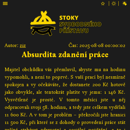
Autor:
ziz
Čas: 2025-08-08 00:00:02
Absurdita zdanění práce
Majitel obchůdku vás přemluvil, abyste mu na hodinu
vypomohli, a není to poprvé. S vaší prací byl nesmírně
spokojen a vy očekáváte, že dostanete 200 Kč hotově
jako obvykle, ale tentokrát platíte vy jemu: 1 146 Kč.
Vysvětlené je prosté. V tomto měsíci jste u něj
odpracovali svoji 58. hodinu, a tedy jste celkem vydělali
11 600 Kč. A v tom je problém – překročili jste hranici
11 500 Kč, při které se z dohody o provedení práce stát
začíná strhávat zdravotní a sociální pojištění, a to i