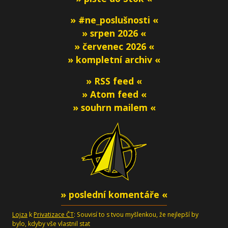
» #ne_poslušnosti «
» srpen 2026 «
» červenec 2026 «
» kompletní archiv «
» RSS feed «
» Atom feed «
» souhrn mailem «
» poslední komentáře «
Lojza
k
Privatizace ČT
: Souvisí to s tvou myšlenkou, že nejlepší by
bylo, kdyby vše vlastnil stat