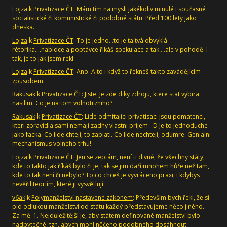
Lojza
k
Privatizace ČT
: Mám tím na mysli jakékoliv minulé i současné
socialistické či komunistické či podobné státu. Před 100 lety jako
dneska.
Lojza
k
Privatizace ČT
: To je jedno...to je ta tvá obvyklá
rétorika....nabídce a poptávce říkáš spekulace a tak....ale v pohodě. I
tak, je to jak jsem rekl
Lojza
k
Privatizace ČT
: Ano. A to i když to řekneš takto zavádějícím
zpusobem
Rakusak
k
Privatizace ČT
: Jiste. Je zde diky zdroju, ktere stat vybira
nasilim. Co je na tom volnotrzniho?
Rakusak
k
Privatizace ČT
: Lide odmitajici privatisaci jsou pomatenci,
kteri zpravidla sami nemaji zadny vlastni prijem :-D Je to jednoduche
jako facka. Co lide chteji, to zaplati. Co lide nechteji, odumre. Genialni
mechanismus volneho trhu!
Lojza
k
Privatizace ČT
: Jen se zeptám, není ti divné, že všechny státy,
kde to takto jak říkáš bylo či je, tak se jim daří mnohem hůře než tam,
kde to tak není či nebylo? To co chceš je vyvráceno praxi, i kdybys
nevěřil teoriím, které ji vysvětlují.
v6ak
k
Polymanželství nastavené zákonem
: Především bych řekl, že si
pid odlukou manželství od státu každý představujeme něco jiného.
Za mě: 1. Nejdůležitější je, aby státem definované manželství bylo
nadbytečné, tzn. abych mohl něčeho podobného dosáhnout