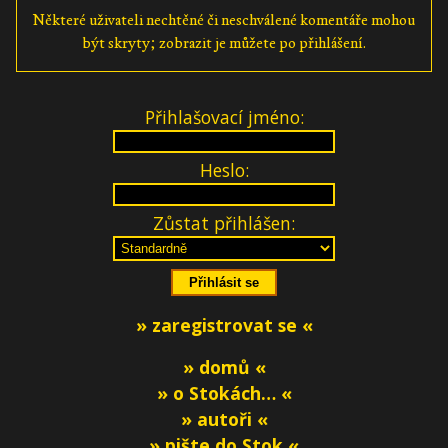
Některé uživateli nechtěné či neschválené komentáře mohou
být skryty; zobrazit je můžete po přihlášení.
Přihlašovací jméno:
Heslo:
Zůstat přihlášen:
» zaregistrovat se «
» domů «
» o Stokách… «
» autoři «
» pište do Stok «