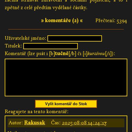
zpětně z celé předtím vydělané částky.
» komentáře (2) «
Přečtení: 5394
Uživatelské jméno:
Titulek:
Komentář (lze psát i [b]
tučně
[/b] či [i]
kurzívou
[/i]):
Vylít komentář do Stok
Reagujete na tento komentář:
Autor:
Rakusak
Čas:
2025-08-08 14:24:17