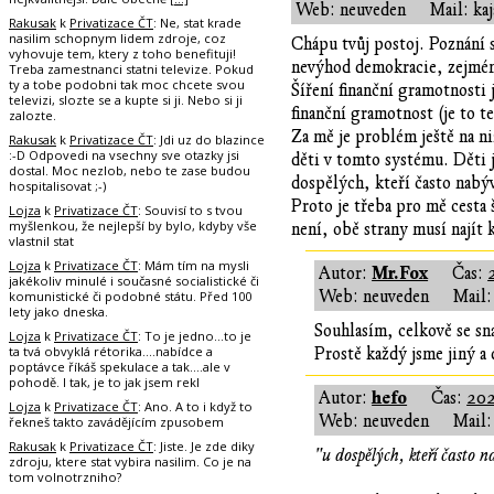
Web: neuveden
Mail: ka
Rakusak
k
Privatizace ČT
: Ne, stat krade
nasilim schopnym lidem zdroje, coz
Chápu tvůj postoj. Poznání 
vyhovuje tem, ktery z toho benefituji!
nevýhod demokracie, zejména 
Treba zamestnanci statni televize. Pokud
ty a tobe podobni tak moc chcete svou
Šíření finanční gramotnosti 
televizi, slozte se a kupte si ji. Nebo si ji
finanční gramotnost (je to 
zalozte.
Za mě je problém ještě na ni
Rakusak
k
Privatizace ČT
: Jdi uz do blazince
:-D Odpovedi na vsechny sve otazky jsi
děti v tomto systému. Děti 
dostal. Moc nezlob, nebo te zase budou
dospělých, kteří často nabýva
hospitalisovat ;-)
Proto je třeba pro mě cesta
Lojza
k
Privatizace ČT
: Souvisí to s tvou
myšlenkou, že nejlepší by bylo, kdyby vše
není, obě strany musí najít 
vlastnil stat
Lojza
k
Privatizace ČT
: Mám tím na mysli
Mr.Fox
Autor:
Čas:
jakékoliv minulé i současné socialistické či
Web: neuveden
Mail:
komunistické či podobné státu. Před 100
lety jako dneska.
Souhlasím, celkově se sna
Lojza
k
Privatizace ČT
: To je jedno...to je
ta tvá obvyklá rétorika....nabídce a
Prostě každý jsme jiný a 
poptávce říkáš spekulace a tak....ale v
pohodě. I tak, je to jak jsem rekl
hefo
Autor:
Čas:
202
Lojza
k
Privatizace ČT
: Ano. A to i když to
Web: neuveden
Mail:
řekneš takto zavádějícím zpusobem
Rakusak
k
Privatizace ČT
: Jiste. Je zde diky
"u dospělých, kteří často na
zdroju, ktere stat vybira nasilim. Co je na
tom volnotrzniho?