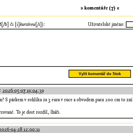
» komentáře (7) «
ě
[/b] či [i]
kurzívou
[/i]):
Uživatelské jméno:
Vylít komentář do Stok
:
2026-05-07 19:04:39
? S párkem v rohlíku za 3 eura v ruce a obvodem pasu 200 cm to zní 
rované. To je dost rozdíl, lháři.
2026-04-28 12:00:11