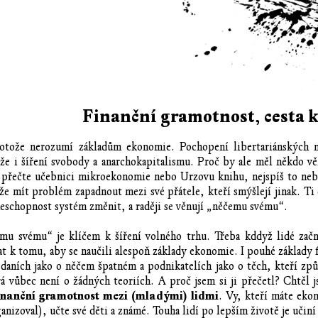
Finanční gramotnost, cesta 
 protože nerozumí základům ekonomie. Pochopení libertariánských
e i šíření svobody a anarchokapitalismu. Proč by ale měl někdo vě
si přečte učebnici mikroekonomie nebo Urzovu knihu, nejspíš to ne
 mít problém zapadnout mezi své přátele, kteří smýšlejí jinak. Ti c
neschopnost systém změnit, a raději se věnují „něčemu svému“.
mu svému“ je klíčem k šíření volného trhu. Třeba kddyž lidé začno
at k tomu, aby se naučili alespoň základy ekonomie. I pouhé základy
 daních jako o něčem špatném a podnikatelích jako o těch, kteří způ
rá vůbec není o žádných teoriích. A proč jsem si ji přečetl? Chtěl 
finanční gramotnost mezi (mladými) lidmi
. Vy, kteří máte eko
ganizoval), učte své děti a známé. Touha lidí po lepším životě je učin