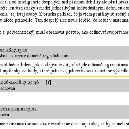
detí a od inteligencie dospelých nad pásmom debility ale platí prakti
určiť len štatisticky a medzi jednotlivými individuálnymi deťmi sú ob
nia" tej istej osoby. Z brucha príklad, čo ja viem geniálny 16-ročn
 niečo prihodilo. Tam dospelý síce nevie lepšie, čo robiť v matematik
 aj polycentrický) musí obsahovať postup, ako definovať svojprávnosť 
04-28 17:13:10
Mail: cz.urza v doméně reg.v6ak.com
nabídněme lidem, jak si zlepšit život, ať už jde o finanční gramotnost
í myšlenky svobody, které pak neví, jak realizovat a dožít se výsledk
[↑]
2026-04-28 17:25:36
 schován
026-04-29 16:17:02
hován
 zkusenosti se socialiste vseobecne dost boji toho, ze by se meli star