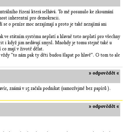
ntrálního řízení která selhává. To mě posunulo ke zkoumání
tnost inherentní pro demokracii.
í se o peníze moc nezajímají a proto je také nezajímá ani
šak ve státním systému neplatí a hlavně toto neplatí pro všechny
it i když jim nedávají smysl. Mnohdy je tomu stejně také u
 co mají v životě dělat.
 vždy "to nám pak ty děti budou šlapat po hlavě". O tom to ale
» odpovědět «
lavír, známá v 15 začala podnikat (samozřejmě bez papírů ).
» odpovědět «