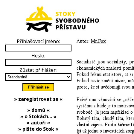
Přihlašovací jméno:
Autor:
Mr.Fox
Heslo:
Socialisté jsou socialisty,
ekonomických znalostí pomůž
Zůstat přihlášen:
Pokud řeknu etatistovi, ať 
Pokud navíc změní názor, může
proto, že si uvědomují svou 
» zaregistrovat se «
Právě ono věnování se „něče
systému a bude je to motivov
» domů «
svobodě. Já jsem například o
» o Stokách… «
Bohatý táta, chudý táta, kte
» autoři «
šiřme 
vlastní zájem. Proto
» pište do Stok «
(já už jednu o investicích zor