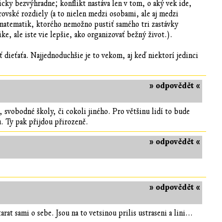
cky bezvýhradne; konflikt nastáva len v tom, o aký vek ide,
rovské rozdiely (a to nielen medzi osobami, ale aj medzi
ý matematik, ktorého nemožno pustiť samého tri zastávky
e, ale iste vie lepšie, ako organizovať bežný život.).
dieťaťa. Najjednoduchšie je to vekom, aj keď niektorí jedinci
» odpovědět «
, svobodné školy, či cokoli jiného. Pro většinu lidí to bude
u. Ty pak přijdou přirozeně.
» odpovědět «
» odpovědět «
at sami o sebe. Jsou na to vetsinou prilis ustraseni a lini...