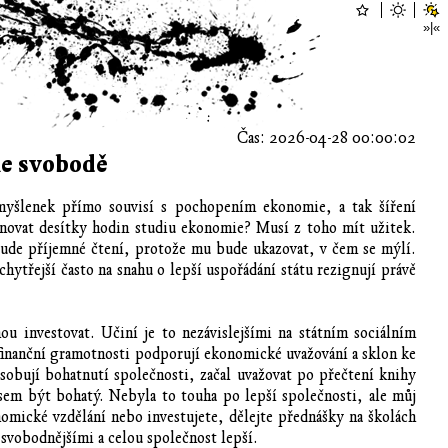
Čas: 2026-04-28 00:00:02
ke svobodě
 myšlenek přímo souvisí s pochopením ekonomie, a tak šíření
novat desítky hodin studiu ekonomie? Musí z toho mít užitek.
bude příjemné čtení, protože mu bude ukazovat, v čem se mýlí.
hytřejší často na snahu o lepší uspořádání státu rezignují právě
u investovat. Učiní je to nezávislejšími na státním sociálním
 finanční gramotnosti podporují ekonomické uvažování a sklon ke
sobují bohatnutí společnosti, začal uvažovat po přečtení knihy
jsem být bohatý. Nebyla to touha po lepší společnosti, ale můj
nomické vzdělání nebo investujete, dělejte přednášky na školách
í svobodnějšími a celou společnost lepší.