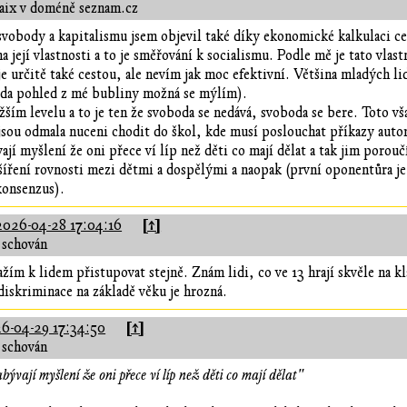
jaix v doméně seznam.cz
svobody a kapitalismu jsem objevil také díky ekonomické kalkulaci ce
její vlastnosti a to je směřování k socialismu. Podle mě je tato vlas
je určitě také cestou, ale nevím jak moc efektivní. Většina mladých lid
teda pohled z mé bubliny možná se mýlím).
žším levelu a to je ten že svoboda se nedává, svoboda se bere. Toto v
jsou odmala nuceni chodit do škol, kde musí poslouchat příkazy autor
jí myšlení že oni přece ví líp než děti co mají dělat a tak jim poroučí
 šíření rovnosti mezi dětmi a dospělými a naopak (první oponentůra je
konsenzus).
[↑]
2026-04-28 17:04:16
 schován
žím k lidem přistupovat stejně. Znám lidi, co ve 13 hrají skvěle na k
diskriminace na základě věku je hrozná.
[↑]
6-04-29 17:34:50
 schován
bývají myšlení že oni přece ví líp než děti co mají dělat"