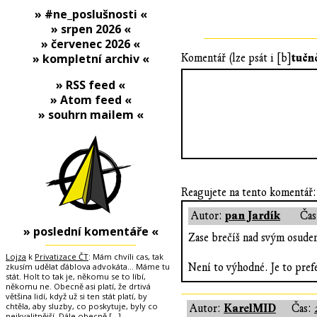
» #ne_poslušnosti «
» srpen 2026 «
» červenec 2026 «
tučn
» kompletní archiv «
Komentář (lze psát i [b]
» RSS feed «
» Atom feed «
» souhrn mailem «
Reagujete na tento komentář:
pan Jardík
Autor:
Čas
» poslední komentáře «
Zase brečíš nad svým osudem
Lojza
k
Privatizace ČT
: Mám chvíli cas, tak
zkusím udělat ďáblova advokáta... Máme tu
Není to výhodné. Je to prefe
stát. Holt to tak je, někomu se to líbí,
někomu ne. Obecně asi platí, že drtivá
většina lidí, když už si ten stát platí, by
chtěla, aby sluzby, co poskytuje, byly co
KarelMID
Autor:
Čas:
nejkvalitnější. Dále obecně
[…]