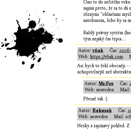
Ono to do určitého veku 
najmä preto, že sa to dá 
rôznymi "oblasťami mysle
autobusom, lebo by sa mu
Každý právny systém (hoc
tým nejaký čas trpia...
v6ak
Autor:
Čas:
2026-
Web:
https://v6ak.com
Asi bych to řekl obecněji – 
uchopitelnéjší než abstraktn
Mr.Fox
Autor:
Čas:
Web: neuveden
Mail:
Přesně tak :)
Rakusak
Autor:
Čas:
2
Web: neuveden
Mail: sc
Hezky a zajimavy pohled. Z me