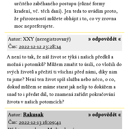
určitého zaběhaného postupu (různé formy
kradení, vč. těch daní). Jen teda to uvádím proto,
že přirozeností můžete obhájit i to, co vy zrovna
moc nepreferujete.
Autor: XXY (neregistrovaný)
» odpovědět «
Čas:
2022-12-12 23:28:14
A není to tak, že náš život se týká i našich předků a
možná i potomků? Můžem zmařit to úsilí, co vložili do
svých životů a přežití ti všichni před námi, díky nim
tu jsme? Není ten život spíš služba nebo něco, o co,
dokud můžem se máme starat jak nelíp to dokážem a
snad to i předat dál, to znamená zařídit pokračování
života v našich potomcích?
Autor:
Rakusak
» odpovědět «
Čas:
2022-12-13 16:09:41