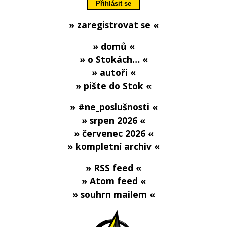
» zaregistrovat se «
» domů «
» o Stokách… «
» autoři «
» pište do Stok «
» #ne_poslušnosti «
» srpen 2026 «
» červenec 2026 «
» kompletní archiv «
» RSS feed «
» Atom feed «
» souhrn mailem «