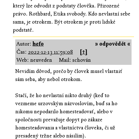
který lze odvodit z podstaty člověka. Přirozené
právo. Rothbard, Etika svobody. Kdo nevlastní sebe
sama, je otrokem. Být otrokem je proti lidské
podstatě.
Autor:
hefo
» odpovědět «
Čas:
2022-12-13 11:59:08
[↑]
Web: neuveden
Mail: schován
Nevidím dôvod, prečo by človek musel vlastniť
sám seba, aby nebol otrokom.
Stačí, že ho nevlastní nikto druhý (keď to
vezmeme urzovským názvoslovím, buď sa ho
nikomu nepodarilo homesteadovať, alebo v
spoločnosti prevažuje dopyt po zákaze
homesteadovania a vlastníctva človeka, či už
presadený tržne alebo násilím).