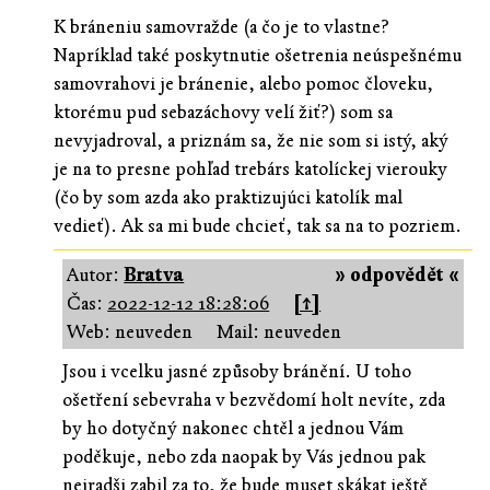
K bráneniu samovražde (a čo je to vlastne?
Napríklad také poskytnutie ošetrenia neúspešnému
samovrahovi je bránenie, alebo pomoc človeku,
ktorému pud sebazáchovy velí žiť?) som sa
nevyjadroval, a priznám sa, že nie som si istý, aký
je na to presne pohľad trebárs katolíckej vierouky
(čo by som azda ako praktizujúci katolík mal
vedieť). Ak sa mi bude chcieť, tak sa na to pozriem.
Autor:
Bratva
» odpovědět «
Čas:
2022-12-12 18:28:06
[↑]
Web: neuveden
Mail: neuveden
Jsou i vcelku jasné způsoby bránění. U toho
ošetření sebevraha v bezvědomí holt nevíte, zda
by ho dotyčný nakonec chtěl a jednou Vám
poděkuje, nebo zda naopak by Vás jednou pak
nejradši zabil za to, že bude muset skákat ještě