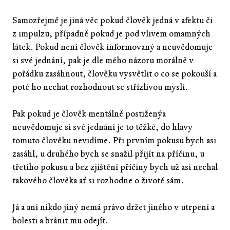
Samozřejmě je jiná věc pokud člověk jedná v afektu či
z impulzu, případně pokud je pod vlivem omamných
látek. Pokud není člověk informovaný a neuvědomuje
si své jednání, pak je dle mého názoru morálně v
pořádku zasáhnout, člověku vysvětlit o co se pokouší a
poté ho nechat rozhodnout se střízlivou myslí.
Pak pokud je člověk mentálně postiženýa
neuvědomuje si své jednání je to těžké, do hlavy
tomuto člověku nevidíme. Při prvním pokusu bych asi
zasáhl, u druhého bych se snažil přijít na příčinu, u
třetího pokusu a bez zjištění příčiny bych už asi nechal
takového člověka ať si rozhodne o životě sám.
Já a ani nikdo jiný nemá právo držet jiného v utrpení a
bolesti a bránit mu odejít.