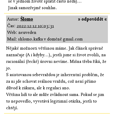
se v jednom životě splatit často nedá)...
Jinak samozřejmě souhlas.
Autor:
Šlomo
» odpovědět «
Čas:
2022-12-12 10:03:31
Web: neuveden
Mail: shlomo.kafka v doméně gmail.com
Nějaké možnosti většinou máme. Jak článek správně
naznačuje (A i kdyby...), jestli jsme si život zvolili, na
racionální (řecké) úrovni nevíme. Mišna třeba říká, že
jo.
S asistovanou sebevraždou je inherentní problém, že
za ni jde schovat reálnou vraždu, což není přímo
důvod k zákazu, ale k regulaci ano.
Většina lidí to ale může zvládnout sama. Pokud se jim
to nepovedlo, vyvstává legitimní otázka, jestli to
chtějí.