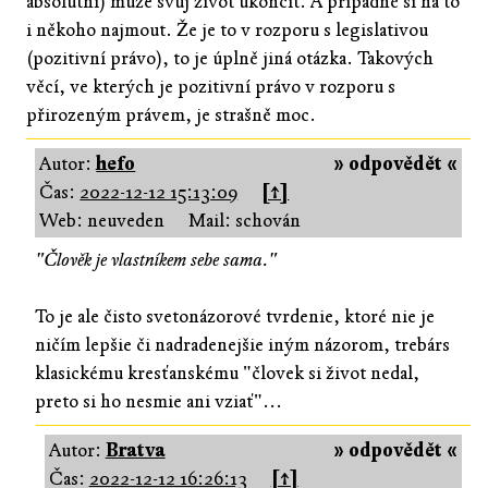
absolutní) může svůj život ukončit. A případně si na to
i někoho najmout. Že je to v rozporu s legislativou
(pozitivní právo), to je úplně jiná otázka. Takových
věcí, ve kterých je pozitivní právo v rozporu s
přirozeným právem, je strašně moc.
Autor:
hefo
» odpovědět «
Čas:
2022-12-12 15:13:09
[↑]
Web: neuveden
Mail: schován
"Člověk je vlastníkem sebe sama."
To je ale čisto svetonázorové tvrdenie, ktoré nie je
ničím lepšie či nadradenejšie iným názorom, trebárs
klasickému kresťanskému "človek si život nedal,
preto si ho nesmie ani vziať"...
Autor:
Bratva
» odpovědět «
Čas:
2022-12-12 16:26:13
[↑]