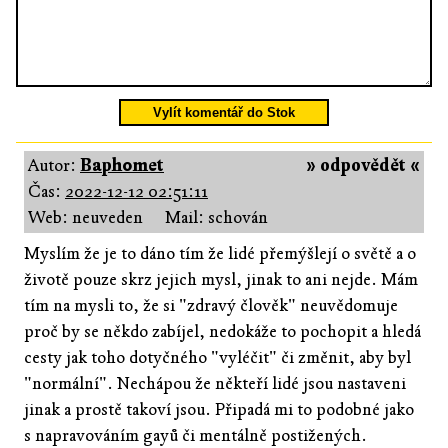
Vylít komentář do Stok
Autor:
Baph0met
» odpovědět «
Čas:
2022-12-12 02:51:11
Web: neuveden
Mail: schován
Myslím že je to dáno tím že lidé přemýšlejí o světě a o
životě pouze skrz jejich mysl, jinak to ani nejde. Mám
tím na mysli to, že si "zdravý člověk" neuvědomuje
proč by se někdo zabíjel, nedokáže to pochopit a hledá
cesty jak toho dotyčného "vyléčit" či změnit, aby byl
"normální". Nechápou že někteří lidé jsou nastaveni
jinak a prostě takoví jsou. Připadá mi to podobné jako
s napravováním gayů či mentálně postižených.