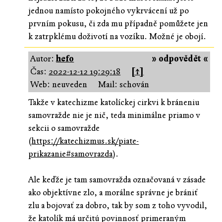
jednou namísto pokojného vykrvácení už po
prvním pokusu, či zda mu případně pomůžete jen
k zatrpklému doživotí na vozíku. Možné je obojí.
Autor:
hefo
» odpovědět «
Čas:
2022-12-12 19:29:18
[↑]
Web: neuveden
Mail: schován
Takže v katechizme katolíckej cirkvi k bráneniu
samovražde nie je nič, teda minimálne priamo v
sekcii o samovražde
(
https://katechizmus.sk/piate-
prikazanie#samovrazda
).
Ale keďže je tam samovražda označovaná v zásade
ako objektívne zlo, a morálne správne je brániť
zlu a bojovať za dobro, tak by som z toho vyvodil,
že katolík má určitú povinnosť primeraným