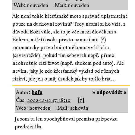
Web: neuveden
Mail: neuveden
Ale není tohle křesťanské moto správně uplatnitelné
pouze na duchovní rovinu? Tedy nesmí si ho vzít, z
důvodu Boží vůle, ale to je věc mezi člověkem a
Bohem, a třetí osoba přesto nemusí mít (?)
automaticky právo bránit někomu ve hříchu
(sevevraždě), pokud tím sebevrah např. přímo
neohrožuje cizí život (např. skokem pod auto). Ale
nevím, jaky je zde křesťanský výklad od různých
církví, jde jen o můj úsudek jak by to šlo brát...
Autor:
hefo
» odpovědět «
Čas:
2022-12-12 17:18:10
[↑]
Web: neuveden
Mail: schován
Ja som tu len spochybňoval premisu príspevku
predrečníka.