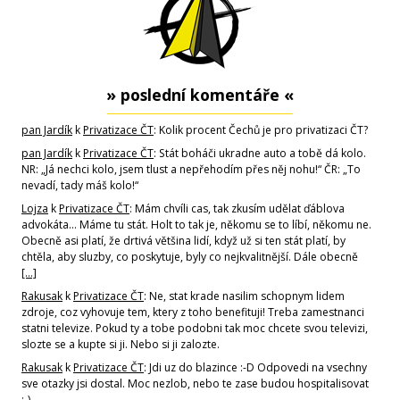
» poslední komentáře «
pan Jardík
k
Privatizace ČT
: Kolik procent Čechů je pro privatizaci ČT?
pan Jardík
k
Privatizace ČT
: Stát boháči ukradne auto a tobě dá kolo.
NR: „Já nechci kolo, jsem tlust a nepřehodím přes něj nohu!“ ČR: „To
nevadí, tady máš kolo!“
Lojza
k
Privatizace ČT
: Mám chvíli cas, tak zkusím udělat ďáblova
advokáta... Máme tu stát. Holt to tak je, někomu se to líbí, někomu ne.
Obecně asi platí, že drtivá většina lidí, když už si ten stát platí, by
chtěla, aby sluzby, co poskytuje, byly co nejkvalitnější. Dále obecně
[…]
Rakusak
k
Privatizace ČT
: Ne, stat krade nasilim schopnym lidem
zdroje, coz vyhovuje tem, ktery z toho benefituji! Treba zamestnanci
statni televize. Pokud ty a tobe podobni tak moc chcete svou televizi,
slozte se a kupte si ji. Nebo si ji zalozte.
Rakusak
k
Privatizace ČT
: Jdi uz do blazince :-D Odpovedi na vsechny
sve otazky jsi dostal. Moc nezlob, nebo te zase budou hospitalisovat
;-)