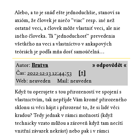
Alebo, a to je snáď ešte jednoduchšie, stanoví sa
axióm, že človek je niečo "viac" resp. iné než
ostatné veci, a človek môže vlastniť veci, ale nie
iného človeka. Tá "jednoduchosť" prevedenia
všetkého na veci a vlastníctvo v ankapových
teóriách je podľa mňa dosť samoúčelná...
Autor:
Bratva
» odpovědět «
Čas:
2022-12-13 12:44:53
[↑]
Web: neuveden
Mail: neuveden
Když tu operujete s tou přirozeností ve spojení s
vlastnictvím, tak nepříjde Vám kromě přirozeného
sklonu si věci hájit i přirozené to, že si lidé věci
kradou? Tedy jednak v rámci možností (když
technicky vzato můžou a zároveň když tam necítí
vnitřní závazek nekrást) nebo pak i v rámci