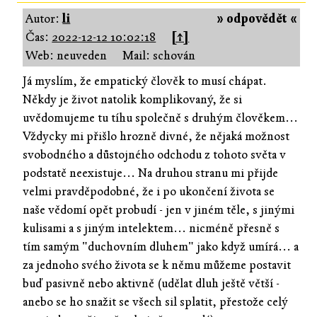
Autor:
li
» odpovědět «
Čas:
2022-12-12 10:02:18
[↑]
Web: neuveden
Mail: schován
Já myslím, že empatický člověk to musí chápat.
Někdy je život natolik komplikovaný, že si
uvědomujeme tu tíhu společně s druhým člověkem...
Vždycky mi přišlo hrozně divné, že nějaká možnost
svobodného a důstojného odchodu z tohoto světa v
podstatě neexistuje... Na druhou stranu mi přijde
velmi pravděpodobné, že i po ukončení života se
naše vědomí opět probudí - jen v jiném těle, s jinými
kulisami a s jiným intelektem... nicméně přesně s
tím samým "duchovním dluhem" jako když umírá... a
za jednoho svého života se k němu můžeme postavit
buď pasivně nebo aktivně (udělat dluh ještě větší -
anebo se ho snažit se všech sil splatit, přestože celý