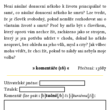
Není násilné donucení někoho k životu principiálně to
samé, co násilné donucení někoho ke smrti? Lze tvrdit,
že je člověk svobodný, pokud nemůže rozhodovat ani o
vlastním životě a smrti? Proč by mělo být s člověkem,
který oproti vám nechce žít, zacházeno jako se strojem,
který je jen potřeba udržet v chodu, dokud ho někdo
neopraví, bez ohledu na jeho vůli, mysl a city? Jak vůbec
mohu vědět, že chci žít, pokud to nikdy ani nebyla moje
volba?
» komentáře (16) «
Přečtení: 13687
Uživatelské jméno:
Titulek:
Komentář (lze psát i [b]
tučně
[/b] či [i]
kurzívou
[/i]):