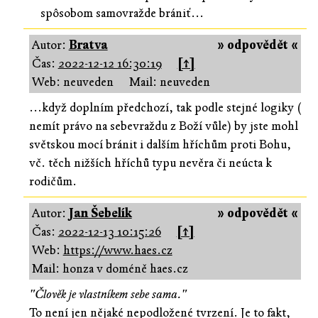
spôsobom samovražde brániť...
Autor:
Bratva
» odpovědět «
Čas:
2022-12-12 16:30:19
[↑]
Web: neuveden
Mail: neuveden
...když doplním předchozí, tak podle stejné logiky (
nemít právo na sebevraždu z Boží vůle) by jste mohl
světskou mocí bránit i dalším hříchům proti Bohu,
vč. těch nižších hříchů typu nevěra či neúcta k
rodičům.
Autor:
Jan Šebelík
» odpovědět «
Čas:
2022-12-13 10:15:26
[↑]
Web:
https://www.haes.cz
Mail: honza v doméně haes.cz
"Člověk je vlastníkem sebe sama."
To není jen nějaké nepodložené tvrzení. Je to fakt,