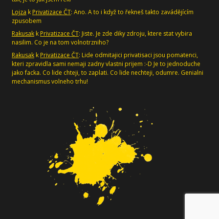
Lojza
k
Privatizace ČT
: Ano. A to i když to řekneš takto zavádějícím
zpusobem
Rakusak
k
Privatizace ČT
: Jiste. Je zde diky zdroju, ktere stat vybira
nasilim. Co je na tom volnotrzniho?
Rakusak
k
Privatizace ČT
: Lide odmitajici privatisaci jsou pomatenci,
kteri zpravidla sami nemaji zadny vlastni prijem :-D Je to jednoduche
jako facka. Co lide chteji, to zaplati. Co lide nechteji, odumre. Genialni
mechanismus volneho trhu!