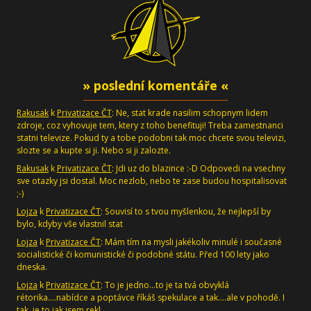
» poslední komentáře «
Rakusak
k
Privatizace ČT
: Ne, stat krade nasilim schopnym lidem
zdroje, coz vyhovuje tem, ktery z toho benefituji! Treba zamestnanci
statni televize. Pokud ty a tobe podobni tak moc chcete svou televizi,
slozte se a kupte si ji. Nebo si ji zalozte.
Rakusak
k
Privatizace ČT
: Jdi uz do blazince :-D Odpovedi na vsechny
sve otazky jsi dostal. Moc nezlob, nebo te zase budou hospitalisovat
;-)
Lojza
k
Privatizace ČT
: Souvisí to s tvou myšlenkou, že nejlepší by
bylo, kdyby vše vlastnil stat
Lojza
k
Privatizace ČT
: Mám tím na mysli jakékoliv minulé i současné
socialistické či komunistické či podobné státu. Před 100 lety jako
dneska.
Lojza
k
Privatizace ČT
: To je jedno...to je ta tvá obvyklá
rétorika....nabídce a poptávce říkáš spekulace a tak....ale v pohodě. I
tak, je to jak jsem rekl