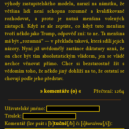
výhody zastupitelského modelu, narazí na námitku, že
většina lidí není schopna rozumně a kvalifikovaně
rozhodovat, a proto je nutná menšina volených
zástupců. Když se ale zeptáte, co když tuto menšinu
tvoří někdo jako Trump, odpověď zní: to ne. Ta menšina
má být „rozumná“ — v překladu taková, která sdílí jejich
názory. Nyní již uvědomělý zastánce diktatury uzná, že
on chce být tím absolutistickým vládcem, jen se vládě
nechce věnovat přímo. Chce si bezstarostně žít s
vědomím toho, že někdo jiný dohlíží na to, že ostatní se
chovají podle jeho představ.
» komentáře (0) «
Přečtení: 1264
Uživatelské jméno:
Titulek:
Komentář (lze psát i [b]
tučně
[/b] či [i]
kurzívou
[/i]):