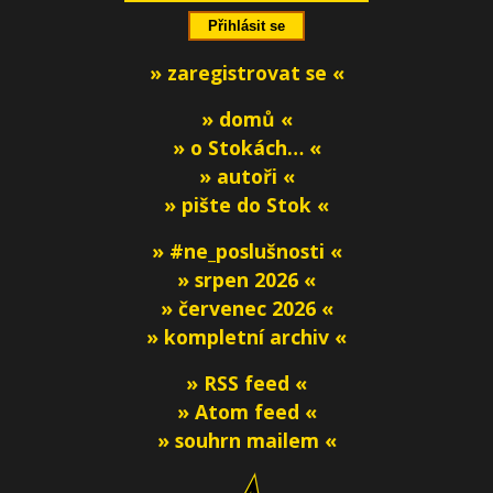
» zaregistrovat se «
» domů «
» o Stokách… «
» autoři «
» pište do Stok «
» #ne_poslušnosti «
» srpen 2026 «
» červenec 2026 «
» kompletní archiv «
» RSS feed «
» Atom feed «
» souhrn mailem «