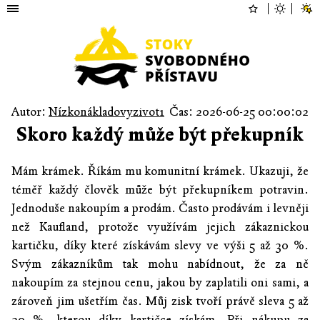
Autor:
Nízkonákladovyzivot1
Čas: 2026-06-25 00:00:02
Skoro každý může být překupník
Mám krámek. Říkám mu komunitní krámek. Ukazuji, že
téměř každý člověk může být překupníkem potravin.
Jednoduše nakoupím a prodám. Často prodávám i levněji
než Kaufland, protože využívám jejich zákaznickou
kartičku, díky které získávám slevy ve výši 5 až 30 %.
Svým zákazníkům tak mohu nabídnout, že za ně
nakoupím za stejnou cenu, jakou by zaplatili oni sami, a
zároveň jim ušetřím čas. Můj zisk tvoří právě sleva 5 až
30 %, kterou díky kartičce získám. Při nákupu za