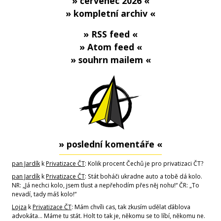
» červenec 2026 «
» kompletní archiv «
» RSS feed «
» Atom feed «
» souhrn mailem «
» poslední komentáře «
pan Jardík
k
Privatizace ČT
: Kolik procent Čechů je pro privatizaci ČT?
pan Jardík
k
Privatizace ČT
: Stát boháči ukradne auto a tobě dá kolo.
NR: „Já nechci kolo, jsem tlust a nepřehodím přes něj nohu!“ ČR: „To
nevadí, tady máš kolo!“
Lojza
k
Privatizace ČT
: Mám chvíli cas, tak zkusím udělat ďáblova
advokáta... Máme tu stát. Holt to tak je, někomu se to líbí, někomu ne.