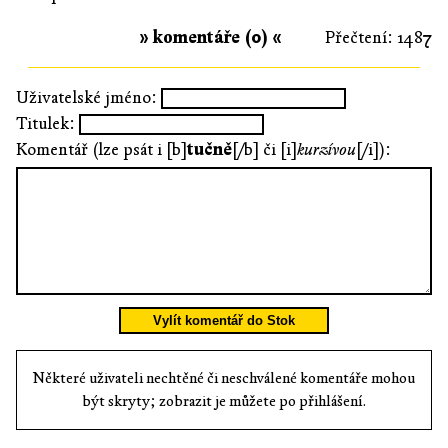
» komentáře (0) «
Přečtení: 1487
Uživatelské jméno:
Titulek:
Komentář (lze psát i [b]
tučně
[/b] či [i]
kurzívou
[/i]):
Vylít komentář do Stok
Některé uživateli nechtěné či neschválené komentáře mohou
být skryty; zobrazit je můžete po přihlášení.