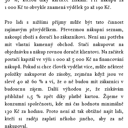
1 000 Kč to obvykle znamená výdělek 50 až 190 Kč.
Pro lidi s nižšími příjmy může být tato činnost
zajímavým přivýdělkem. Převezmou nákupní seznam,
nakoupí zboží a doručí ho zákazníkovi. Není ani potřeba
mít vlastní kamenný obchod. Stačí nakupovat na
objednávku a nákup rovnou doručit klientovi. Na začátek
postačí kapitál ve výši 1 000 až 5 000 Kč na financování
nákupů. Pokud si chce člověk vydělat více, může některé
položky nakupovat do zásoby, zejména když jsou ve
slevě 40 až 60 % a ví, že o ně budou mít zákazníci v
budoucnu zájem. Další výhodou je, že získávám
přibližně 1,5 % zpět díky platbě kartou. Žijeme v
konzumní společnosti, kde má čas hodnotu minimálně
130 Kč za hodinu. Proto není až tak obtížné najít lidi,
kteří si raději zaplatí někoho jiného, aby za ně
nakupoval.