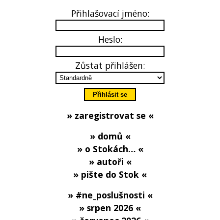
Přihlašovací jméno:
Heslo:
Zůstat přihlášen:
» zaregistrovat se «
» domů «
» o Stokách… «
» autoři «
» pište do Stok «
» #ne_poslušnosti «
» srpen 2026 «