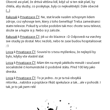
Obecně asi platí, že drtivá většina lidí, když už si ten stát platí, by
chtěla, aby sluzby, co poskytuje, byly co nejkvalitnější. Dále obecně
[…]
Rakusak
k
Privatizace ČT
: Ne, stat krade nasilim schopnym lidem
zdroje, coz vyhovuje tem, ktery z toho benefituji! Treba zamestnanci
statni televize. Pokud ty a tobe podobni tak moc chcete svou televizi,
slozte se a kupte si ji. Nebo si ji zalozte.
Rakusak
k
Privatizace ČT
: Jdi uz do blazince :-D Odpovedi na vsechny
sve otazky jsi dostal. Moc nezlob, nebo te zase budou hospitalisovat
;-)
Lojza
k
Privatizace ČT
: Souvisí to s tvou myšlenkou, že nejlepší by
bylo, kdyby vše vlastnil stat
Lojza
k
Privatizace ČT
: Mám tím na mysli jakékoliv minulé i současné
socialistické či komunistické či podobné státu. Před 100 lety jako
dneska.
Lojza
k
Privatizace ČT
: To je jedno...to je ta tvá obvyklá
rétorika....nabídce a poptávce říkáš spekulace a tak....ale v pohodě. I
tak, je to jak jsem rekl