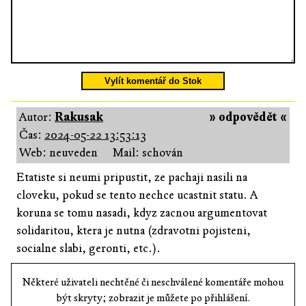
Vylít komentář do Stok
Autor:
Rakusak
» odpovědět «
Čas:
2024-05-22 13:53:13
Web: neuveden
Mail: schován
Etatiste si neumi pripustit, ze pachaji nasili na
cloveku, pokud se tento nechce ucastnit statu. A
koruna se tomu nasadi, kdyz zacnou argumentovat
solidaritou, ktera je nutna (zdravotni pojisteni,
socialne slabi, geronti, etc.).
Některé uživateli nechtěné či neschválené komentáře mohou
být skryty; zobrazit je můžete po přihlášení.