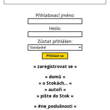
Přihlašovací jméno:
Heslo:
Zůstat přihlášen:
» zaregistrovat se «
» domů «
» o Stokách… «
» autoři «
» pište do Stok «
» #ne_poslušnosti «