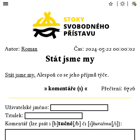
Autor:
Roman
Čas: 2024-05-22 00:00:02
Stát jsme my
Stát jsme my.
Alespoň co se jeho příjmů týče.
» komentáře (1) «
Přečtení: 6726
Uživatelské jméno:
Titulek:
Komentář (lze psát i [b]
tučně
[/b] či [i]
kurzívou
[/i]):