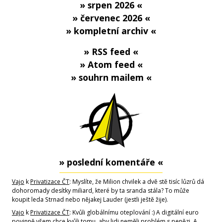
» srpen 2026 «
» červenec 2026 «
» kompletní archiv «
» RSS feed «
» Atom feed «
» souhrn mailem «
» poslední komentáře «
Vajo
k
Privatizace ČT
: Myslíte, že Milion chvilek a dvě stě tisíc lůzrů dá
dohoromady desítky miliard, které by ta sranda stála? To může
koupit leda Strnad nebo nějakej Lauder (jestli ještě žije).
Vajo
k
Privatizace ČT
: Kvůli globálnímu oteplování :) A digitální euro
povinně všem chce kvůli tomu, aby lidi neměli problém s penězi. A