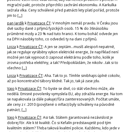
migrační pakt, protože připrchlíci zachrání ekonomiku. A Karkulka
sežrala vlka. Ceny schválené před patnácti lety platí pořád, protože
jim to
[…]
pan Jardík
k
Privatizace ČT
: V mnohým nemáš pravdu. V Česku jsou
dvě sazby daně z příjmů fyzických osob. 15 % do 36násobku
průměrné mzdy a 23 % nad tuto hranici. K tomu boháč odvede jen
na DPH násobky toho, co odvedeš ty na dani z příjmů.
Lojza
k
Privatizace ČT
: A jen se zeptám...musíš alespoň nepatrně,
jak.se reguluje vyráběny vykon elektrické energie, že například není
možné jen tak vypnout či zapnout elektrárnu podle toho, kolik je
zrovna potřeba elektřiny, a tak? Předpokládám, že nikoliv ..tak si to
všechno
[…]
Lojza
k
Privatizace ČT
: Aha. Tak to jo. Tímhle sinibhajis úplně cokoliv,
až po koncentrační tábory klidně. Tak jo, tak já zase jdu.
Vajo
k
Privatizace ČT
: To byste se divil, co stát všechno může, ale
nedělá. Emisné povolenky vymyslela EU, aby zdražila energie. Na tom
se napakovala (a dále pakuje) fůra zainteresovaných. Počítat umáte,
ale ceny z r. 2010 (povýšené o inflaci) byly schváleny na původně
patnáct,
[…]
Vajo
k
Privatizace ČT
: Asi tak. Státem garantovaná nezávislost je
dobrej fór. Ale k té kvalitě. Čo si Kefalín predstavujetě pod tým
kvalitním státem? Třeba taková kvalitní policie. Každému, kdo jede v