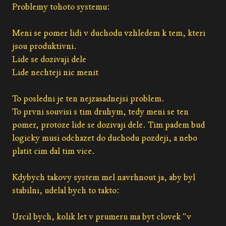
Problemy tohoto systemu:
Meni se pomer lidi v duchodu vzhledem k tem, kteri
jsou produktivni.
Lide se dozivaji dele
Lide nechteji nic menit
To posledni je ten nejzasadnejsi problem.
To prvni souvisi s tim druhym, tedy meni se ten
pomer, protoze lide se dozivaji dele. Tim padem bud
logicky musi odchazet do duchodu pozdeji, a nebo
platit cim dal tim vice.
Kdybych takovy system mel navrhnout ja, aby byl
stabilni, udelal bych to takto:
Urcil bych, kolik let v prumeru ma byt clovek "v