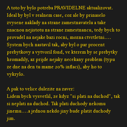
A toto by bylo potreba PRAVIDELNE aktualizovat.
Ideal by byl v realnem case, coz ale by prinaselo
zvysene naklady na strane zamestnavatelu a take
znacnou nejistotu na strane zamestnancu, tedy bych to
provadel na nejake bazi rocni, mozna ctvrtletni....
System bych nastavil tak, aby byl o par procent
prebytkovy a vytvoril fond, ve kterem by se prebytky
hromadily, az prijde nejaky necekany problem (typu
ze dne na den tu mame 20% inflaci), aby ho to
vykrylo.
A pak to velice dulezite na zaver:
Lidem bych vysvetlil, ze kdyz "si plati na duchod", tak
si neplati na duchod. Tak plati duchody nekomu
jinemu....a jednou nekdo jiny bude platit duchody
jim.