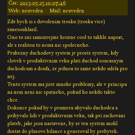
Čas:
2023-05-25 10:07:46
Web: neuveden
Mail: neuveden
Zde bych si s dovolenim trosku (trosku vice)
zanesouhlasil.
Ono to zni samozrejme hrozne cool to takhle napsat,
ale s realitou to nema nic spolecneho.
Prubezny duchodovy system je proste system, kdy
clovek v produktivnim veku plati duchod soucasnym
duchodcum a doufa, ze jednou to same nekdo udela pro
nej.
Tento system ma jiste mnohe problemy, ale v principu
na nem neni nic spatneho, pokud ho nekdo takto
chce.
Dokonce pokud by v prumeru ubyvalo duchodcu a
pribyvalo lidi v produktivnim veku, tak pri zachovani
plateb, jake jsou nastavene, by se ten system mohl
dostat do plusove bilance a generoval by prebytek.