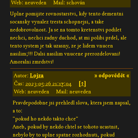
Web: neuveden
Mail: schován
Uplne pomijite rovnostarstvi, kdy tento dementni
socansky vynalez tresta schopnejsi, a take
nedobrovolnost. Ja se na tomto kretenstvi podilet
nechci, nechci zadny duchod, at mi polibi prdel, ale
tento system je tak uzasny, ze je lidem vnucen
nasilim;!!! Dalsi nasilim vnucene prerozdelovani!
Amoralni zmrdstvi!
Autor:
Lojza
» odpovědět «
Čas:
2023-05-26 21:17:04
[↑]
Web: neuveden
Mail: neuveden
Pravdepodobne jsi prehledl slova, ktera jsem napsal,
a to:
"pokud ho nekdo takto chce"
Aneb, pokud by nekdo chtel se tohoto ucastnit,
nebylo by to uplne spatne rozhodnuti, pokud