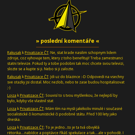
» poslední komentáře «
Rakusak
k
Privatizace ČT
: Ne, stat krade nasilim schopnym lidem
zdroje, coz vyhovuje tem, ktery z toho benefituji! Treba zamestnanci
statni televize. Pokud ty a tobe podobni tak moc chcete svou televizi,
slozte se a kupte si ji. Nebo si ji zalozte.
Rakusak
k
Privatizace ČT
: Jdi uz do blazince :-D Odpovedi na vsechny
sve otazky jsi dostal. Moc nezlob, nebo te zase budou hospitalisovat
;-)
Lojza
k
Privatizace ČT
: Souvisí to s tvou myšlenkou, že nejlepší by
bylo, kdyby vše vlastnil stat
Lojza
k
Privatizace ČT
: Mám tím na mysli jakékoliv minulé i současné
socialistické či komunistické či podobné státu. Před 100 lety jako
dneska.
Lojza
k
Privatizace ČT
: To je jedno...to je ta tvá obvyklá
rétorika....nabídce a poptávce říkáš spekulace a tak....ale v pohodě. I