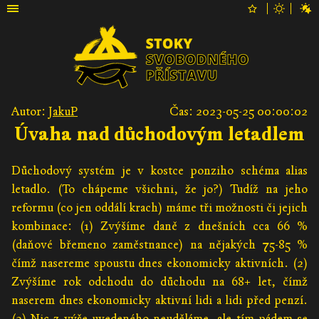
Autor:
JakuP
Čas: 2023-05-25 00:00:02
Úvaha nad důchodovým letadlem
Důchodový systém je v kostce ponziho schéma alias
letadlo. (To chápeme všichni, že jo?) Tudíž na jeho
reformu (co jen oddálí krach) máme tři možnosti či jejich
kombinace: (1) Zvýšíme daně z dnešních cca 66 %
(daňové břemeno zaměstnance) na nějakých 75-85 %
čímž nasereme spoustu dnes ekonomicky aktivních. (2)
Zvýšíme rok odchodu do důchodu na 68+ let, čímž
naserem dnes ekonomicky aktivní lidi a lidi před penzí.
(3) Nic z výše uvedeného neuděláme, ale tím pádem se