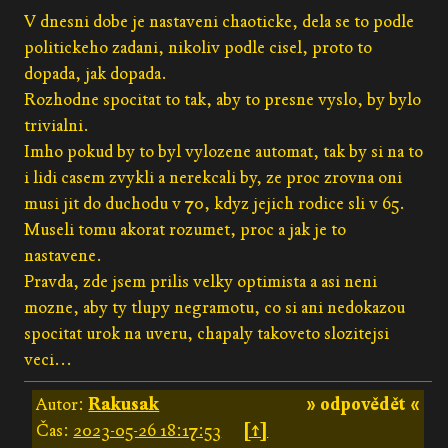
V dnesni dobe je nastaveni chaoticke, dela se to podle
politickeho zadani, nikoliv podle cisel, proto to
dopada, jak dopada.
Rozhodne spocitat to tak, aby to presne vyslo, by bylo
trivialni.
Imho pokud by to byl vylozene automat, tak by si na to
i lidi casem zvykli a nerekcali by, ze proc zrovna oni
musi jit do duchodu v 70, kdyz jejich rodice sli v 65.
Museli tomu akorat rozumet, proc a jak je to
nastavene.
Pravda, zde jsem prilis velky optimista a asi neni
mozne, aby ty tlupy negramotu, co si ani nedokazou
spocitat urok na uveru, chapaly takoveto slozitejsi
veci...
Autor:
Rakusak
» odpovědět «
Čas:
2023-05-26 18:17:53
[↑]