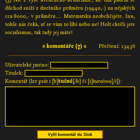
důchod sníží z dnešního průměru (19440,-) na nějakých
cca 8000,- v průměru… Matematiku neobchčijete. Inu,
tohle nás čeká, ať se vám to líbí nebo ne! Holt chtěli jste
socialismus, tak tady jej máte!
» komentáře (7) «
Přečtení: 13436
Uživatelské jméno:
Titulek:
Komentář (lze psát i [b]
tučně
[/b] či [i]
kurzívou
[/i]):
Vylít komentář do Stok