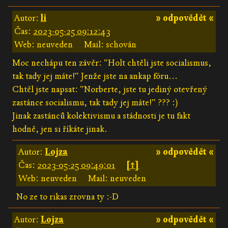
Autor:
li
» odpovědět «
Čas:
2023-05-25 09:12:43
Web: neuveden
Mail: schován
Moc nechápu ten závěr: "Holt chtěli jste socialismus,
tak tady jej máte!" Jenže jste na ankap fóru...
Chtěl jste napsat: "Norberte, jste tu jediný otevřený
zastánce socialismu, tak tady jej máte!" ??? :)
Jinak zastánců kolektivismu a stádnosti je tu fakt
hodně, jen si říkáte jinak.
Autor:
Lojza
» odpovědět «
Čas:
2023-05-25 09:49:01
[↑]
Web: neuveden
Mail: neuveden
No ze to rikas zrovna ty :-D
Autor:
Lojza
» odpovědět «