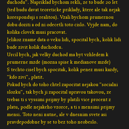
duchodu". Napriklad bychom rekli, ze to bude 20 let
(ted budu davat teoreticke priklady, ktere ale tak nejak
koresponduji s realitou). Vzali bychom prumernou
dobu doziti a od ni odecetli toto cislo. Vyjde nam, do
kolika clovek musi pracovat.
Jelikoz zname data o veku lidi, spocital bych, kolik lidi
bude zivit kolik duchodcu.
Urcil bych, jak velky duchod ma byt vzhledem k
prumerne mzde (mozna spise k medianove mzde)
S techto cisel bych spocitak, kolik penez musi kazdy,
"kdo zivi", platit.
Pokud bych do toho chtel zapocitat nejakou "socialni
slozku", tak bych ji zapocital upravou takovou, ze
trebas ti s vyssimi prijmy by platili vice procent z
platu, podle nejakeho vzorce, a ti s mensimi prijmy
mensi. Toto neni nutne, ale v dnesnim svete asi
pravdepodobne by se to bez toho neobeslo.