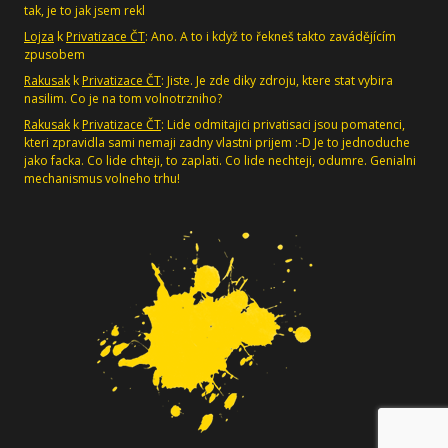
tak, je to jak jsem rekl
Lojza
k
Privatizace ČT
: Ano. A to i když to řekneš takto zavádějícím
zpusobem
Rakusak
k
Privatizace ČT
: Jiste. Je zde diky zdroju, ktere stat vybira
nasilim. Co je na tom volnotrzniho?
Rakusak
k
Privatizace ČT
: Lide odmitajici privatisaci jsou pomatenci,
kteri zpravidla sami nemaji zadny vlastni prijem :-D Je to jednoduche
jako facka. Co lide chteji, to zaplati. Co lide nechteji, odumre. Genialni
mechanismus volneho trhu!