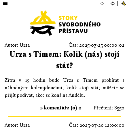
Autor:
Urza
Čas: 2025-07-25 00:00:02
Urza s Timem: Kolik (nás) stojí
stát?
Zítra v 15 hodin bude Urza s Timem probírat s
náhodnými kolemjdoucími, kolik stojí stát; můžete se
přijít podívat, akce se koná
na Andělu
.
» komentáře (0) «
Přečtení: 8550
Autor:
Urza
Čas: 2025-07-20 12:00:00