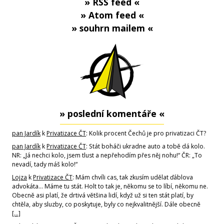
» RSS feed «
» Atom feed «
» souhrn mailem «
» poslední komentáře «
pan Jardík
k
Privatizace ČT
: Kolik procent Čechů je pro privatizaci ČT?
pan Jardík
k
Privatizace ČT
: Stát boháči ukradne auto a tobě dá kolo.
NR: „Já nechci kolo, jsem tlust a nepřehodím přes něj nohu!“ ČR: „To
nevadí, tady máš kolo!“
Lojza
k
Privatizace ČT
: Mám chvíli cas, tak zkusím udělat ďáblova
advokáta... Máme tu stát. Holt to tak je, někomu se to líbí, někomu ne.
Obecně asi platí, že drtivá většina lidí, když už si ten stát platí, by
chtěla, aby sluzby, co poskytuje, byly co nejkvalitnější. Dále obecně
[…]