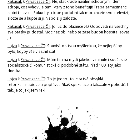
Rakusak
k
Privatizace ČT
: Ne, stat krade nasilim schopnym lidem
zdroje, coz vyhovuje tem, ktery z toho benefituji! Treba zamestnanci
statni televize. Pokud ty a tobe podobni tak moc chcete svou televizi,
slozte se a kupte si ji. Nebo si ji zalozte.
Rakusak
k
Privatizace ČT
: Jdi uz do blazince :-D Odpovedi na vsechny
sve otazky jsi dostal. Moc nezlob, nebo te zase budou hospitalisovat
;-)
Lojza
k
Privatizace ČT
: Souvisí to s tvou myšlenkou, že nejlepší by
bylo, kdyby vše vlastnil stat
Lojza
k
Privatizace ČT
: Mám tím na mysli jakékoliv minulé i současné
socialistické či komunistické či podobné státu. Před 100 lety jako
dneska.
Lojza
k
Privatizace ČT
: To je jedno...to je ta tvá obvyklá
rétorika....nabídce a poptávce říkáš spekulace a tak....ale v pohodě. I
tak, je to jak jsem rekl