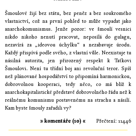
Šmoulové žijí bez státu, bez peněz a bez soukromého
vlastnictví, což na první pohled to může vypadat jako
anarchokomunismus. Jenže pozor: ve šmoulí vesnici
nikdo nikoho nenutí pracovat, neposílá do gulagu,
nezavírá za „ideovou úchylku“ a nezabavuje úrodu.
Každý přispívá podle svého, z vlastní vůle. Neexistuje tu
násilná autorita, jen přirozený respekt k Taťkovi
Šmoulovi. Není tu třídní boj ani revoluční teror. Spíš
než plánované hospodářství to připomíná harmonickou,
dobrovolnou kooperaci, tedy něco, co má blíž k
anarchokapitalistické představě dobrovolného řádu než k
reálnému komunismu postavenému na strachu a násilí.
Kam byste šmouly zařadili vy?
» komentáře (10) «
Přečtení: 11446