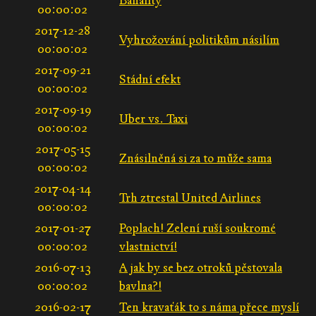
Banality
00:00:02
2017-12-28
Vyhrožování politikům násilím
00:00:02
2017-09-21
Stádní efekt
00:00:02
2017-09-19
Uber vs. Taxi
00:00:02
2017-05-15
Znásilněná si za to může sama
00:00:02
2017-04-14
Trh ztrestal United Airlines
00:00:02
2017-01-27
Poplach! Zelení ruší soukromé
00:00:02
vlastnictví!
2016-07-13
A jak by se bez otroků pěstovala
00:00:02
bavlna?!
2016-02-17
Ten kravaťák to s náma přece myslí