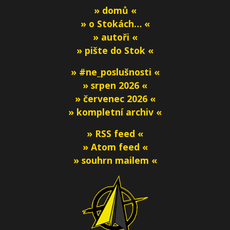
» domů «
» o Stokách… «
» autoři «
» pište do Stok «
» #ne_poslušnosti «
» srpen 2026 «
» červenec 2026 «
» kompletní archiv «
» RSS feed «
» Atom feed «
» souhrn mailem «