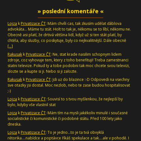
» poslední komentáře «
Lojza
k
Privatizace ČT
: Mám chvíli cas, tak zkusím udělat ďáblova
advokáta... Máme tu stát. Holt to tak je, někomu se to líbí, někomu ne.
Obecně asi platí, že drtivá většina lidí, když už si ten stát platí, by
chtěla, aby sluzby, co poskytuje, byly co nejkvalitnější. Dále obecně
[…]
Rakusak
k
Privatizace ČT
: Ne, stat krade nasilim schopnym lidem
zdroje, coz vyhovuje tem, ktery z toho benefituji! Treba zamestnanci
statni televize. Pokud ty a tobe podobni tak moc chcete svou televizi,
slozte se a kupte si ji. Nebo si ji zalozte.
Rakusak
k
Privatizace ČT
: Jdi uz do blazince :-D Odpovedi na vsechny
sve otazky jsi dostal. Moc nezlob, nebo te zase budou hospitalisovat
;-)
Lojza
k
Privatizace ČT
: Souvisí to s tvou myšlenkou, že nejlepší by
bylo, kdyby vše vlastnil stat
Lojza
k
Privatizace ČT
: Mám tím na mysli jakékoliv minulé i současné
socialistické či komunistické či podobné státu. Před 100 lety jako
dneska.
Lojza
k
Privatizace ČT
: To je jedno...to je ta tvá obvyklá
rétorika....nabídce a poptávce říkáš spekulace a tak....ale v pohodě. I