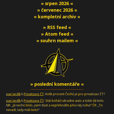
» srpen 2026 «
» červenec 2026 «
» kompletní archiv «
» RSS feed «
» Atom feed «
» souhrn mailem «
» poslední komentáře «
pan Jardík
k
Privatizace ČT
: Kolik procent Čechů je pro privatizaci ČT?
pan Jardík
k
Privatizace ČT
: Stát boháči ukradne auto a tobě dá kolo.
NR: „Já nechci kolo, jsem tlust a nepřehodím přes něj nohu!“ ČR: „To
nevadí, tady máš kolo!“