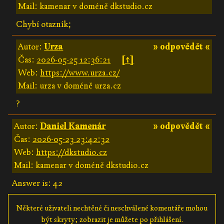
Mail: kamenar v doméně dkstudio.cz
Chybí otazník;
Autor:
Urza
» odpovědět «
Čas:
2026-05-25 12:36:21
[↑]
Web:
https://www.urza.cz/
Mail: urza v doméně urza.cz
?
Autor:
Daniel Kamenár
» odpovědět «
Čas:
2026-05-23 23:42:32
Web:
https://dkstudio.cz
Mail: kamenar v doméně dkstudio.cz
Answer is: 42
Některé uživateli nechtěné či neschválené komentáře mohou
být skryty; zobrazit je můžete po přihlášení.