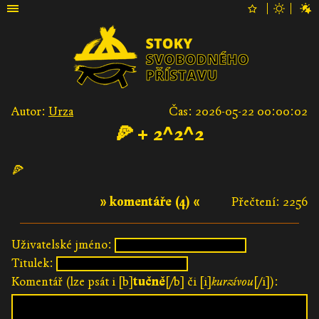
Autor:
Urza
Čas: 2026-05-22 00:00:02
🍕 + 2^2^2
🍕
» komentáře (4) «
Přečtení: 2256
Uživatelské jméno:
Titulek:
Komentář (lze psát i [b]
tučně
[/b] či [i]
kurzívou
[/i]):