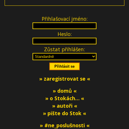
Přihlašovací jméno:
Heslo:
Zůstat přihlášen:
» zaregistrovat se «
» domů «
» o Stokách… «
» autoři «
» pište do Stok «
» #ne_poslušnosti «