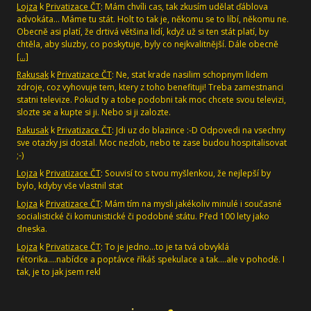
Lojza
k
Privatizace ČT
: Mám chvíli cas, tak zkusím udělat ďáblova
advokáta... Máme tu stát. Holt to tak je, někomu se to líbí, někomu ne.
Obecně asi platí, že drtivá většina lidí, když už si ten stát platí, by
chtěla, aby sluzby, co poskytuje, byly co nejkvalitnější. Dále obecně
[…]
Rakusak
k
Privatizace ČT
: Ne, stat krade nasilim schopnym lidem
zdroje, coz vyhovuje tem, ktery z toho benefituji! Treba zamestnanci
statni televize. Pokud ty a tobe podobni tak moc chcete svou televizi,
slozte se a kupte si ji. Nebo si ji zalozte.
Rakusak
k
Privatizace ČT
: Jdi uz do blazince :-D Odpovedi na vsechny
sve otazky jsi dostal. Moc nezlob, nebo te zase budou hospitalisovat
;-)
Lojza
k
Privatizace ČT
: Souvisí to s tvou myšlenkou, že nejlepší by
bylo, kdyby vše vlastnil stat
Lojza
k
Privatizace ČT
: Mám tím na mysli jakékoliv minulé i současné
socialistické či komunistické či podobné státu. Před 100 lety jako
dneska.
Lojza
k
Privatizace ČT
: To je jedno...to je ta tvá obvyklá
rétorika....nabídce a poptávce říkáš spekulace a tak....ale v pohodě. I
tak, je to jak jsem rekl