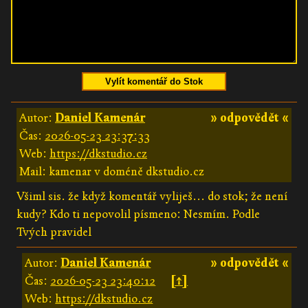
Vylít komentář do Stok
Autor:
Daniel Kamenár
» odpovědět «
Čas:
2026-05-23 23:37:33
Web:
https://dkstudio.cz
Mail: kamenar v doméně dkstudio.cz
Všiml sis. že když komentář vyliješ... do stok; že není
kudy? Kdo ti nepovolil písmeno: Nesmím. Podle
Tvých pravidel
Autor:
Daniel Kamenár
» odpovědět «
Čas:
2026-05-23 23:40:12
[↑]
Web:
https://dkstudio.cz