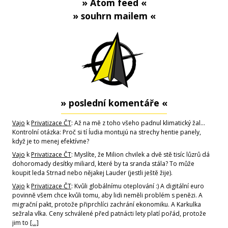
» Atom feed «
» souhrn mailem «
» poslední komentáře «
Vajo
k
Privatizace ČT
: Až na mě z toho všeho padnul klimatický žal...
Kontrolní otázka: Proč si tí ĺudia montujú na strechy hentie panely,
když je to menej efektívne?
Vajo
k
Privatizace ČT
: Myslíte, že Milion chvilek a dvě stě tisíc lůzrů dá
dohoromady desítky miliard, které by ta sranda stála? To může
koupit leda Strnad nebo nějakej Lauder (jestli ještě žije).
Vajo
k
Privatizace ČT
: Kvůli globálnímu oteplování :) A digitální euro
povinně všem chce kvůli tomu, aby lidi neměli problém s penězi. A
migrační pakt, protože připrchlíci zachrání ekonomiku. A Karkulka
sežrala vlka. Ceny schválené před patnácti lety platí pořád, protože
jim to
[…]