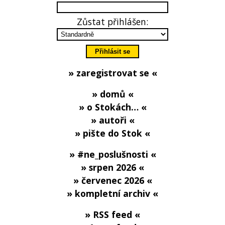
Zůstat přihlášen:
» zaregistrovat se «
» domů «
» o Stokách… «
» autoři «
» pište do Stok «
» #ne_poslušnosti «
» srpen 2026 «
» červenec 2026 «
» kompletní archiv «
» RSS feed «