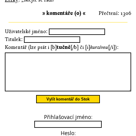
» komentáře (0) «
Přečtení: 1306
Uživatelské jméno:
Titulek:
Komentář (lze psát i [b]
tučně
[/b] či [i]
kurzívou
[/i]):
Vylít komentář do Stok
Přihlašovací jméno:
Heslo: