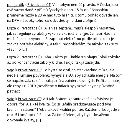
pan Jardík
k
Privatizace ČT
: V mnohým nemáš pravdu. V Česku jsou
dvě sazby daně z příjmů fyzických osob. 15 % do 36násobku
průměrné mzdy a 23 % nad tuto hranici. K tomu boháč odvede jen
na DPH násobky toho, co odvedeš ty na dani z příjmů.
Lojza
k
Privatizace ČT
: A jen se zeptám...musíš alespoň nepatrně,
jak.se reguluje vyráběny vykon elektrické energie, že například není
možné jen tak vypnout či zapnout elektrárnu podle toho, kolik je
zrovna potřeba elektřiny, a tak? Předpokládám, že nikoliv ..tak si to
všechno
[…]
Lojza
k
Privatizace ČT
: Aha. Tak to jo. Tímhle sinibhajis úplně cokoliv,
až po koncentrační tábory klidně. Tak jo, tak já zase jdu.
Vajo
k
Privatizace ČT
: To byste se divil, co stát všechno může, ale
nedělá. Emisné povolenky vymyslela EU, aby zdražila energie. Na tom
se napakovala (a dále pakuje) fůra zainteresovaných. Počítat umáte,
ale ceny z r. 2010 (povýšené o inflaci) byly schváleny na původně
patnáct,
[…]
Vajo
k
Privatizace ČT
: Asi tak. Státem garantovaná nezávislost je
dobrej fór. Ale k té kvalitě. Čo si Kefalín predstavujetě pod tým
kvalitním státem? Třeba taková kvalitní policie. Každému, kdo jede v
obci 51 km/hod dá flastra. Za tím účelem, aby bylo dosaženo
dokonalé kvality,
[…]