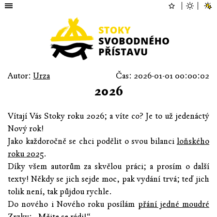
Autor:
Urza
Čas: 2026-01-01 00:00:02
2026
Vítají Vás Stoky roku 2026; a víte co? Je to už jedenáctý
Nový rok!
Jako každoročně se chci podělit o svou bilanci
loňského
roku 2025
.
Díky všem autorům za skvělou práci; a prosím o další
texty! Někdy se jich sejde moc, pak vydání trvá; teď jich
tolik není, tak půjdou rychle.
Do nového i Nového roku posílám
přání jedné moudré
Zrzky
: „Mějte se rádi!“