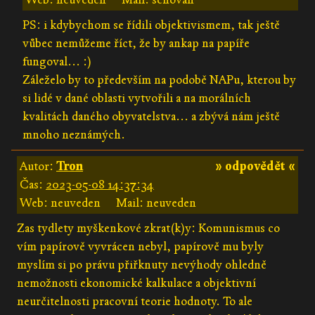
PS: i kdybychom se řídili objektivismem, tak ještě
vůbec nemůžeme říct, že by ankap na papíře
fungoval... :)
Záleželo by to především na podobě NAPu, kterou by
si lidé v dané oblasti vytvořili a na morálních
kvalitách daného obyvatelstva... a zbývá nám ještě
mnoho neznámých.
Autor:
Tron
» odpovědět «
Čas:
2023-05-08 14:37:34
Web: neuveden
Mail: neuveden
Zas tydlety myškenkové zkrat(k)y: Komunismus co
vím papírově vyvrácen nebyl, papírově mu byly
myslím si po právu přiřknuty nevýhody ohledně
nemožnosti ekonomické kalkulace a objektivní
neurčitelnosti pracovní teorie hodnoty. To ale