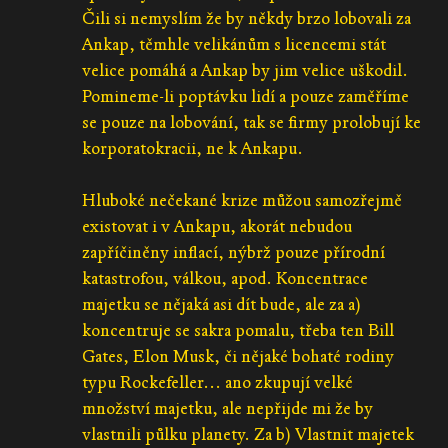
Čili si nemyslím že by někdy brzo lobovali za
Ankap, těmhle velikánům s licencemi stát
velice pomáhá a Ankap by jim velice uškodil.
Pomineme-li poptávku lidí a pouze zaměříme
se pouze na lobování, tak se firmy prolobují ke
korporatokracii, ne k Ankapu.
Hluboké nečekané krize můžou samozřejmě
existovat i v Ankapu, akorát nebudou
zapříčiněny inflací, nýbrž pouze přírodní
katastrofou, válkou, apod. Koncentrace
majetku se nějaká asi dít bude, ale za a)
koncentruje se sakra pomalu, třeba ten Bill
Gates, Elon Musk, či nějaké bohaté rodiny
typu Rockefeller... ano zkupují velké
množství majetku, ale nepřijde mi že by
vlastnili půlku planety. Za b) Vlastnit majetek