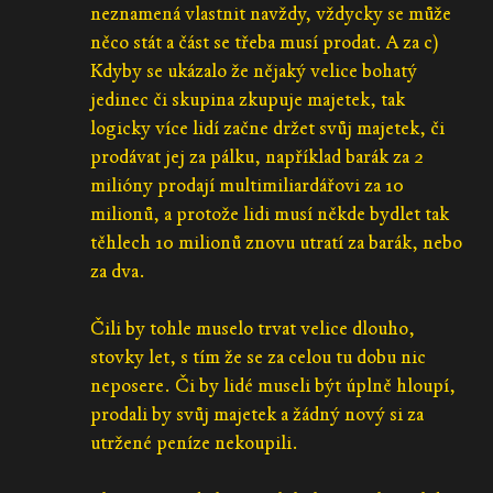
neznamená vlastnit navždy, vždycky se může
něco stát a část se třeba musí prodat. A za c)
Kdyby se ukázalo že nějaký velice bohatý
jedinec či skupina zkupuje majetek, tak
logicky více lidí začne držet svůj majetek, či
prodávat jej za pálku, například barák za 2
milióny prodají multimiliardářovi za 10
milionů, a protože lidi musí někde bydlet tak
těhlech 10 milionů znovu utratí za barák, nebo
za dva.
Čili by tohle muselo trvat velice dlouho,
stovky let, s tím že se za celou tu dobu nic
neposere. Či by lidé museli být úplně hloupí,
prodali by svůj majetek a žádný nový si za
utržené peníze nekoupili.