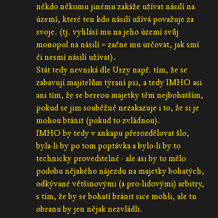
někdo někomu jinému zakáže užívat násilí na
území, které ten kdo násilí užívá považuje za
svoje. (tj. vyhlásí mu na jeho území svůj
monopol na násilí = začne mu určovat, jak smí
či nesmí násilí užívat).
Stát tedy nevniká dle Urzy např. tím, že se
zabavují majitelům týraní psi, a tedy IMHO asi
ani tím, že se bereou majetky těm nejbohatším,
pokud se jim souběžně nezakazuje i to, že si je
mohou btánit (pokud to zvládnou).
IMHO by tedy v ankapu přerozdělovat šlo,
byla-li by po tom poptávka a bylo-li by to
technicky proveditelné - ale asi by to mělo
podobu nějakého nájezdu na majetky bohatých,
odkývané většinovými (a pro-lidovými) arbitry,
s tím, že by se bohatí bránit sice mohli, ale tu
obranu by jen nějak nezvládli.