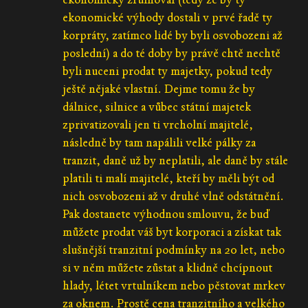
ekonomické výhody dostali v prvé řadě ty
korpráty, zatímco lidé by byli osvobozeni až
poslední) a do té doby by právě chtě nechtě
byli nuceni prodat ty majetky, pokud tedy
ještě nějaké vlastní. Dejme tomu že by
dálnice, silnice a vůbec státní majetek
zprivatizovali jen ti vrcholní majitelé,
následně by tam napálili velké pálky za
tranzit, daně už by neplatili, ale daně by stále
platili ti malí majitelé, kteří by měli být od
nich osvobozeni až v druhé vlně odstátnění.
Pak dostanete výhodnou smlouvu, že buď
můžete prodat váš byt korporaci a získat tak
slušnější tranzitní podmínky na 20 let, nebo
si v něm můžete zůstat a klidně chcípnout
hlady, létet vrtulníkem nebo pěstovat mrkev
za oknem. Prostě cena tranzitního a velkého