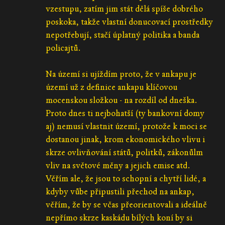
vzestupu, zatím jim stát dělá spíše dobrého
poskoka, takže vlastní donucovací prostředky
nepotřebují, stačí úplatný politika a banda
policajtů.
Na území si ujíždím proto, že v ankapu je
území už z definice ankapu klíčovou
mocenskou složkou - na rozdíl od dneška.
Proto dnes ti nejbohatší (ty bankovní domy
aj) nemusí vlastnit území, protože k moci se
dostanou jinak, krom ekonomického vlivu i
skrze ovlivňování států, politků, zákonůlm
vliv na světové měny a jejich emise atd.
Věřím ale, že jsou to schopní a chytří lidé, a
kdyby vůbe připustili přechod na ankap,
věřím, že by se včas přeorientovali a ideálně
nepřímo skrze kaskádu bílých koní by si