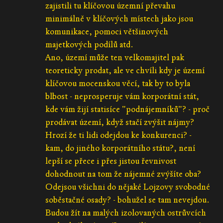
zajistili tu klíčovou územní převahu
minimálně v klíčových místech jako jsou
komunikace, pomoci většinových
majetkových podílů atd.
Ano, území může ten velkomajitel pak
teoreticky prodat, ale ve chvíli kdy je území
klíčovou mocenskou věcí, tak by to byla
blbost - neprosperuje vám korporátní stát,
kde vám žijí statisíce "podnájemníků"? - proč
prodávat území, když stačí zvýšit nájmy?
Hrozí že ti lidi odejdou ke konkurenci? -
kam, do jiného korporátního státu?, není
lepší se přece i přes jistou řevnivost
dohodnout na tom že nájemné zvýšíte oba?
Odejsou všichni do nějaké Lojzovy svobodné
soběstačné osady? - bohužel se tam nevejdou.
Budou žít na malých izolovaných ostrůvcích