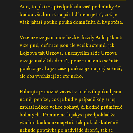
Ano, to platí za předpokladu vaší podmínky že
budou všichni až na pár lidí nemajetní, což je
však jakási pouho pouhá domněnka či hypotéza.
Vize nevize jsou moc hezké, každý Ankapák má
vize jiné, definice jsou ale vcelku stejné, jak
Lojzova tak Urzova, a nemyslím si že Urzova
vize je nadvláda dronů, pouze na tento scénář
poukazuje. Lojza zase poukazuje na jiný scénář,
ale oba vycházejí ze stejného.
Policajta je možné zavést v tu chvíli pokud jsou
na něj peníze, což je buď v případě kdy si jej
zaplatí někdo velice bohatý, či hodně průměrně
bohatých. Pomineme-li jakýsi předpoklad že
všichni budou nemajetní, tak pokud skutečně
nebude poptávka po nadvládě dronů, tak se