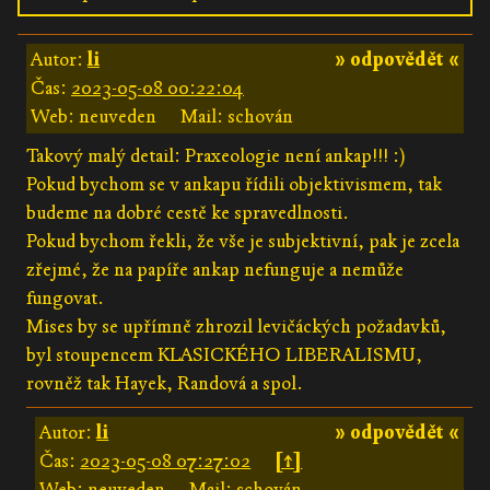
Autor:
li
» odpovědět «
Čas:
2023-05-08 00:22:04
Web: neuveden
Mail: schován
Takový malý detail: Praxeologie není ankap!!! :)
Pokud bychom se v ankapu řídili objektivismem, tak
budeme na dobré cestě ke spravedlnosti.
Pokud bychom řekli, že vše je subjektivní, pak je zcela
zřejmé, že na papíře ankap nefunguje a nemůže
fungovat.
Mises by se upřímně zhrozil levičáckých požadavků,
byl stoupencem KLASICKÉHO LIBERALISMU,
rovněž tak Hayek, Randová a spol.
Autor:
li
» odpovědět «
Čas:
2023-05-08 07:27:02
[↑]
Web: neuveden
Mail: schován