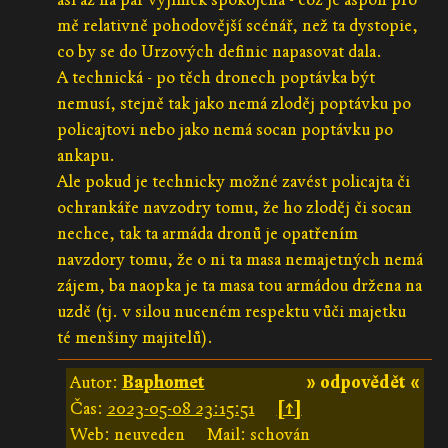
mě relativně pohodovější scénář, než ta dystopie,
co by se do Urzových definic napasovat dala.
A technická - po těch dronech poptávka být
nemusí, stejně tak jako nemá zloděj poptávku po
policajtovi nebo jako nemá socan poptávku po
ankapu.
Ale pokud je technicky možné zavést policajta či
ochrankáře navzodry tomu, že ho zloděj či socan
nechce, tak ta armáda dronů je opatřením
navzdory tomu, že o ni ta masa nemajetných nemá
zájem, ba naopka je ta masa tou armádou držena na
uzdě (tj. v silou nuceném respektu vůči majetku
té menšiny majitelů).
Autor:
Baphomet
» odpovědět «
Čas:
2023-05-08 23:15:51
[↑]
Web: neuveden
Mail: schován