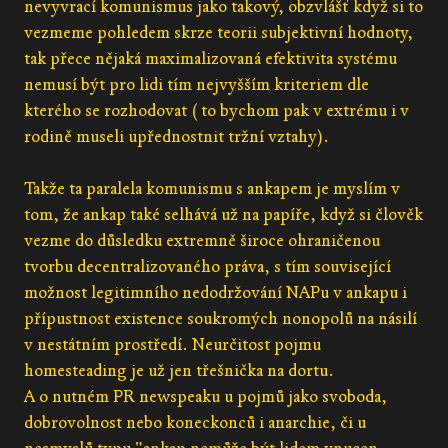
nevyvrací komunismus jako takový, obzvlášť když si to
vezmeme pohledem skrze teorii subjektivní hodnoty,
tak přece nějaká maximalizovaná efektivita systému
nemusí být pro lidi tím nejvyšším kriteriem dle
kterého se rozhodovat ( to bychom pak v extrému i v
rodině museli upřednostnit tržní vztahy).
Takže ta paralela komunismu s ankapem je myslím v
tom, že ankap také selhává už na papíře, když si člověk
vezme do důsledku extremně široce ohraničenou
tvorbu decentralizovaného práva, s tím související
možnost legitimního nedodržování NAPu v ankapu i
přípustnost existence soukromých nonopolů na násilí
v nestátním prostředí. Neurčitost pojmu
homesteading je už jen třešnička na dortu.
A o nutném PR newspeaku u pojmů jako svoboda,
dobrovolnost nebo koneckonců i anarchie, či u