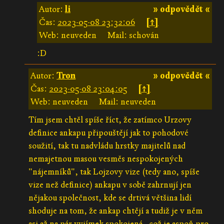
Autor:
li
» odpovědět «
Čas:
2023-05-08 23:32:06
[↑]
Web: neuveden
Mail: schován
:D
Autor:
Tron
» odpovědět «
Čas:
2023-05-08 23:04:05
[↑]
Web: neuveden
Mail: neuveden
Tím jsem chtěl spíše říct, že zatímco Urzovy
definice ankapu připouštějí jak to pohodové
soužití, tak tu nadvládu hrstky majitelů nad
nemajetnou masou vesměs nespokojených
"nájemníků", tak Lojzovy vize (tedy ano, spíše
vize než definice) ankapu v sobě zahrnují jen
nějakou společnost, kde se drtivá většina lidí
shoduje na tom, že ankap chtějí a tudiž je v něm
asi až na pár vyjímek spokojená - což je aspoň pro