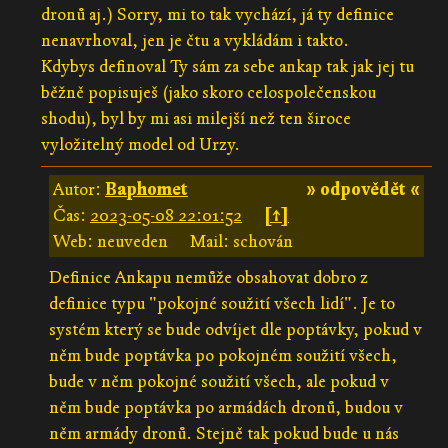
dronů aj.) Sorry, mi to tak vychází, já ty definice
nenavrhoval, jen je čtu a vykládám i takto.
Kdybys definoval Ty sám za sebe ankap tak jak jej tu
běžně popisuješ (jako skoro celospolečenskou
shodu), byl by mi asi milejší než ten široce
vyložitelný model od Urzy.
Autor:
Baphomet
» odpovědět «
Čas:
2023-05-08 22:01:52
[↑]
Web: neuveden
Mail: schován
Definice Ankapu nemůže obsahovat dobro z
definice typu "pokojné soužití všech lidí". Je to
systém který se bude odvíjet dle poptávky, pokud v
něm bude poptávka po pokojném soužití všech,
bude v něm pokojné soužití všech, ale pokud v
něm bude poptávka po armádách dronů, budou v
něm armády dronů. Stejně tak pokud bude u nás