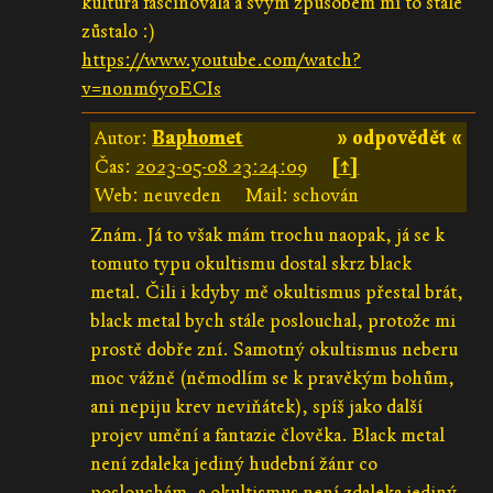
kultura fascinovala a svým způsobem mi to stále
zůstalo :)
https://www.youtube.com/watch?
v=nonm6y0ECIs
Autor:
Baphomet
» odpovědět «
Čas:
2023-05-08 23:24:09
[↑]
Web: neuveden
Mail: schován
Znám. Já to však mám trochu naopak, já se k
tomuto typu okultismu dostal skrz black
metal. Čili i kdyby mě okultismus přestal brát,
black metal bych stále poslouchal, protože mi
prostě dobře zní. Samotný okultismus neberu
moc vážně (němodlím se k pravěkým bohům,
ani nepiju krev neviňátek), spíš jako další
projev umění a fantazie člověka. Black metal
není zdaleka jediný hudební žánr co
poslouchám, a okultismus není zdaleka jediný