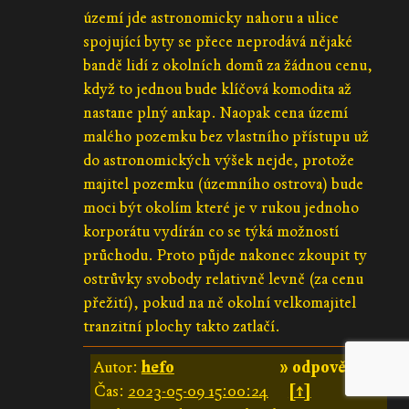
území jde astronomicky nahoru a ulice
spojující byty se přece neprodává nějaké
bandě lidí z okolních domů za žádnou cenu,
když to jednou bude klíčová komodita až
nastane plný ankap. Naopak cena území
malého pozemku bez vlastního přístupu už
do astronomických výšek nejde, protože
majitel pozemku (územního ostrova) bude
moci být okolím které je v rukou jednoho
korporátu vydírán co se týká možností
průchodu. Proto půjde nakonec zkoupit ty
ostrůvky svobody relativně levně (za cenu
přežití), pokud na ně okolní velkomajitel
tranzitní plochy takto zatlačí.
Autor:
hefo
» odpovědět «
Čas:
2023-05-09 15:00:24
[↑]