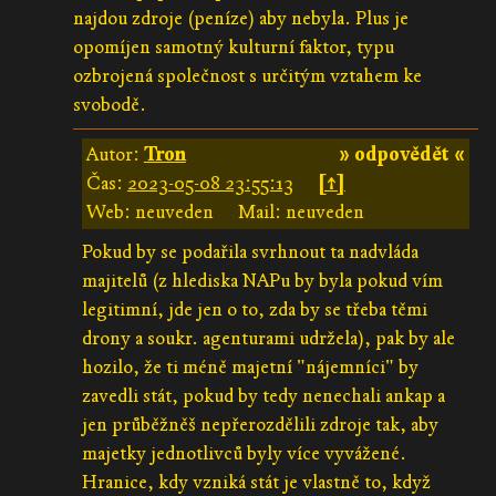
najdou zdroje (peníze) aby nebyla. Plus je
opomíjen samotný kulturní faktor, typu
ozbrojená společnost s určitým vztahem ke
svobodě.
Autor:
Tron
» odpovědět «
Čas:
2023-05-08 23:55:13
[↑]
Web: neuveden
Mail: neuveden
Pokud by se podařila svrhnout ta nadvláda
majitelů (z hlediska NAPu by byla pokud vím
legitimní, jde jen o to, zda by se třeba těmi
drony a soukr. agenturami udržela), pak by ale
hozilo, že ti méně majetní "nájemníci" by
zavedli stát, pokud by tedy nenechali ankap a
jen průběžněš nepřerozdělili zdroje tak, aby
majetky jednotlivců byly více vyvážené.
Hranice, kdy vzniká stát je vlastně to, když