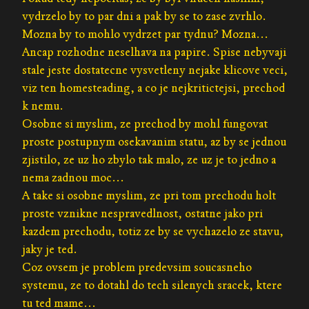
vydrzelo by to par dni a pak by se to zase zvrhlo.
Mozna by to mohlo vydrzet par tydnu? Mozna...
Ancap rozhodne neselhava na papire. Spise nebyvaji
stale jeste dostatecne vysvetleny nejake klicove veci,
viz ten homesteading, a co je nejkritictejsi, prechod
k nemu.
Osobne si myslim, ze prechod by mohl fungovat
proste postupnym osekavanim statu, az by se jednou
zjistilo, ze uz ho zbylo tak malo, ze uz je to jedno a
nema zadnou moc...
A take si osobne myslim, ze pri tom prechodu holt
proste vznikne nespravedlnost, ostatne jako pri
kazdem prechodu, totiz ze by se vychazelo ze stavu,
jaky je ted.
Coz ovsem je problem predevsim soucasneho
systemu, ze to dotahl do tech silenych sracek, ktere
tu ted mame...