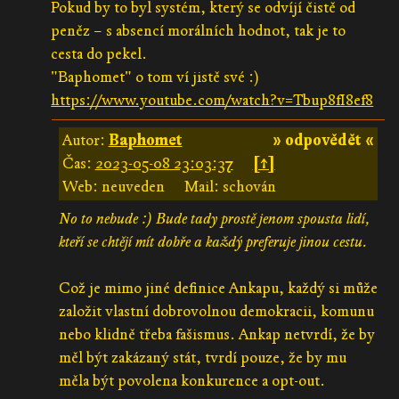
Pokud by to byl systém, který se odvíjí čistě od
peněz – s absencí morálních hodnot, tak je to
cesta do pekel.
"Baphomet" o tom ví jistě své :)
https://www.youtube.com/watch?v=Tbup8fI8ef8
Autor:
Baphomet
» odpovědět «
Čas:
2023-05-08 23:03:37
[↑]
Web: neuveden
Mail: schován
No to nebude :) Bude tady prostě jenom spousta lidí,
kteří se chtějí mít dobře a každý preferuje jinou cestu.
Což je mimo jiné definice Ankapu, každý si může
založit vlastní dobrovolnou demokracii, komunu
nebo klidně třeba fašismus. Ankap netvrdí, že by
měl být zakázaný stát, tvrdí pouze, že by mu
měla být povolena konkurence a opt-out.