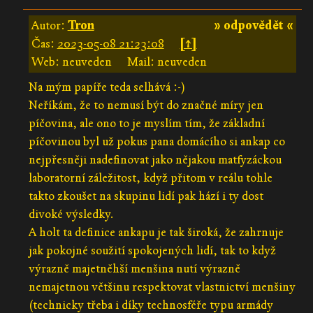
Autor:
Tron
» odpovědět «
Čas:
2023-05-08 21:23:08
[↑]
Web: neuveden
Mail: neuveden
Na mým papíře teda selhává :-)
Neříkám, že to nemusí být do značné míry jen
píčovina, ale ono to je myslím tím, že základní
píčovinou byl už pokus pana domácího si ankap co
nejpřesněji nadefinovat jako nějakou matfyzáckou
laboratorní záležitost, když přitom v reálu tohle
takto zkoušet na skupinu lidí pak hází i ty dost
divoké výsledky.
A holt ta definice ankapu je tak široká, že zahrnuje
jak pokojné soužití spokojených lidí, tak to když
výrazně majetněhší menšina nutí výrazně
nemajetnou většinu respektovat vlastnictví menšiny
(technicky třeba i díky technosféře typu armády