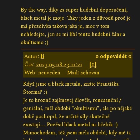
By the way, díky za super hudební doporučení,
black metal je moje. Taky jeden z důvodů proč je
má přezdívka taková jaká je, moc v tom
nehledejte, jen se mi líbí tento hudební žánr a
okultismo ;)
Autor:
li
» odpovědět «
Čas:
2023-05-08 23:11:21
[↑]
Web: neuveden
Mail: schován
Když jsme u black metalu, znáte Františka
Štorma? :)
Je to hrozně zajímavej člověk, renesanční /
geniální, měl období "okultismu", ale po nějaké
době pochopil, že určité síly skutečně
existují... Pověsil black metal na hřebík :)
Mimochodem, též jsem měla období, kdy mě ta