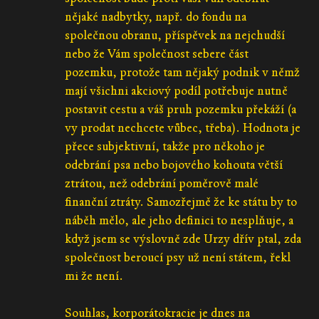
nějaké nadbytky, např. do fondu na
společnou obranu, příspěvek na nejchudší
nebo že Vám společnost sebere část
pozemku, protože tam nějaký podnik v němž
mají všichni akciový podíl potřebuje nutně
postavit cestu a váš pruh pozemku překáží (a
vy prodat nechcete vůbec, třeba). Hodnota je
přece subjektivní, takže pro někoho je
odebrání psa nebo bojového kohouta větší
ztrátou, než odebrání poměrově malé
finanční ztráty. Samozřejmě že ke státu by to
náběh mělo, ale jeho definici to nesplňuje, a
když jsem se výslovně zde Urzy dřív ptal, zda
společnost beroucí psy už není státem, řekl
mi že není.
Souhlas, korporátokracie je dnes na