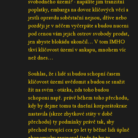
svobodného území? - napálíte jim tranzitní
poplatky, embarga na dovoz klíčových věcí a
jestli opravdu soběstační nejsou, dříve nebo
později je v něčem vyčerpáte a budou nuceni
pod cenou vám jejich ostrov svobody prodat,
jen abyste blokádu ukončil... V tom IMHO
tkví klíčovost území v ankapu, mnohem víc
než dnes...
Souhlas, že i lidé si budou schopní časem
klíčovost území uvědomit a budou se snažit
žít na svém - otázka, zda toho budou
schoponi např. právě během toho přechodu,
kdy by dejme tomu ta dnešní korporátokraie
nastavila (skrze zbytkové státy v době
přechodu) ty podmínky právě tak, aby
přechod trvající cca 50 let ty běžné lidi úplně
ekonomicky zruinoval (tedy že by ty