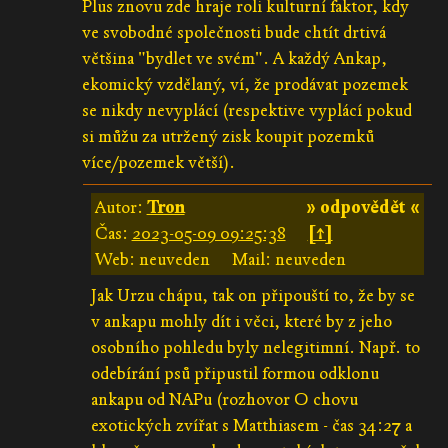
Plus znovu zde hraje roli kulturní faktor, kdy
ve svobodné společnosti bude chtít drtivá
většina "bydlet ve svém". A každý Ankap,
ekomický vzdělaný, ví, že prodávat pozemek
se nikdy nevyplácí (respektive vyplácí pokud
si můžu za utržený zisk koupit pozemků
více/pozemek větší).
Autor:
Tron
» odpovědět «
Čas:
2023-05-09 09:25:38
[↑]
Web: neuveden
Mail: neuveden
Jak Urzu chápu, tak on připouští to, že by se
v ankapu mohly dít i věci, které by z jeho
osobního pohledu byly nelegitimní. Např. to
odebírání psů připustil formou odklonu
ankapu od NAPu (rozhovor O chovu
exotických zvířat s Matthiasem - čas 34:27 a