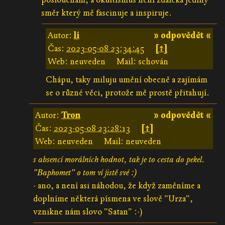
směr který mě fascinuje a inspiruje.
Autor:
li
» odpovědět «
Čas:
2023-05-08 23:34:45
[↑]
Web: neuveden
Mail: schován
Chápu, taky miluju umění obecně a zajímám
se o různé věci, protože mě prostě přitahují.
Autor:
Tron
» odpovědět «
Čas:
2023-05-08 23:28:13
[↑]
Web: neuveden
Mail: neuveden
s absencí morálních hodnot, tak je to cesta do pekel.
"Baphomet" o tom ví jistě své :)
- ano, a není asi náhodou, že když zaměníme a
doplníme některá písmena ve slově "Urza",
vznikne nám slovo "Satan" :-)