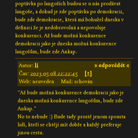
poptávka po langoších budou se u nás prodávat
langoše, a dokud je zde poptávka po demokracii,
bude zde demokracie, která má bohužel dneska v
definici že je nedobrovolná a nepovoluje
konkurenci. Až bude možná konkurence
demokracii jako je dneska možná konkurence
langošům, bude zde Ankap.
Autor:
li
» odpovědět «
Čas:
2023-05-08 22:22:45
[↑]
Web: neuveden
Mail: schován
"Až bude možná konkurence demokracii jako je
dneska možná konkurence langošům, bude zde
Ankap."
No to nebude :) Bude tady prostě jenom spousta
lidí, kteří se chtějí mít dobře a každý preferuje
jinou cestu.