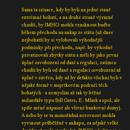
Sama ta situace, kdy by byli na jedné staně
extrémně bohatí, a na druhé straně výrazně
chudší, by IMHO mohla vzniknout buďto
během přechodu na ankap ze státu (už dnes
nejbohatší by si vylobovali výhodnější
podmínky při přechodu, např. by výhodně
privatizovali zbytky státu a měli by jako první
úplné osvobození od daní a regulací, zatímco
chudší by byli od daně a regulací osvobození až
úplně v závěru, kdy už by defakto všichni byli v
nějaké formě v majetkovém područí těch
bohatých - a nemyslím až tak ty běžné
miliardáře typu Bill Gates, E. Mlask a spol, ale
spíše méně nápasné ale vlivné bankovní domy).
A nebo by se ta mimořádná nerovnost mohla
vyvinout průběšžně v ankapu, za nějaké velké