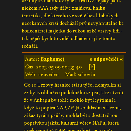
desítky až malé stovky let. IMHO nějaký pan s
nickem AAA tady dříve zmiňoval knihu
teoretika, dle kterého ve světě bez hlubokých
nečekaných krizí docházáí prý nevyhnutelně ke
koncentraci majetku do rukou úzké vrstvy lidí -
tak nějak bych to viděl odhadem i já v tomto
scénáři.
Autor:
Baphomet
» odpovědět «
Čas:
2023-05-09 00:35:40
[↑]
Web: neuveden
Mail: schován
Co se Urzovy hranice státu týče, nemyslím si
že by tvrdil něco podobného se psi, Urza tvrdí
že v Ankapu by tohle mohlo být legitimní i
když to popírá NAP, či? Já souhlasím s Urzou,
zákaz týrání psů by mohla být s dostatečnou
poptávkou jakási kulturní větev NAPu, která
nijak samotný NAP moc neboří, je to můj