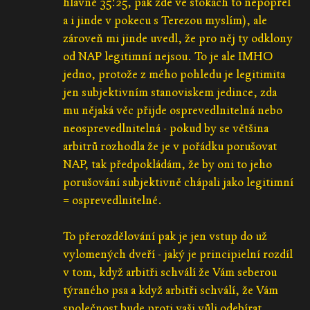
hlavně 35:25, pak zde ve stokách to nepopřel
a i jinde v pokecu s Terezou myslím), ale
zároveň mi jinde uvedl, že pro něj ty odklony
od NAP legitimní nejsou. To je ale IMHO
jedno, protože z mého pohledu je legitimita
jen subjektivním stanoviskem jedince, zda
mu nějaká věc přijde osprevedlnitelná nebo
neosprevedlnitelná - pokud by se většina
arbitrů rozhodla že je v pořádku porušovat
NAP, tak předpokládám, že by oni to jeho
porušování subjektivně chápali jako legitimní
= osprevedlnitelné.
To přerozdělování pak je jen vstup do už
vylomených dveří - jaký je principielní rozdíl
v tom, když arbitři schválí že Vám seberou
týraného psa a když arbitři schválí, že Vám
společnost bude proti vaši vůli odebírat