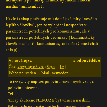
nesmyslů typu "ankap nemůže být lidem vnucen
násilím" ani nemluvě.
Navíc i ankap potřebuje mít do nějaké míry "nového
lepšího člověka", jen to vylepšení nespočívá v
parametrech potřebných pro komunismus, ale v
parametrech potřebných pro ankap ( komunistický
člověk musí chtít komunismus, ankapácký musí chtít
ankap).
Autor:
Lojza
» odpovědět «
Čas:
2023-05-08 20:38:30
[↑]
Web: neuveden
Mail: neuveden
To tezky...ty napises polovinu rozumnych veci, a
polovinu picovin.
Tvl
Ancap skutecne NEMUZE byt vnucen nasilim.
Pokud tedy nepocitas, ze by byl vnucen nasilim,