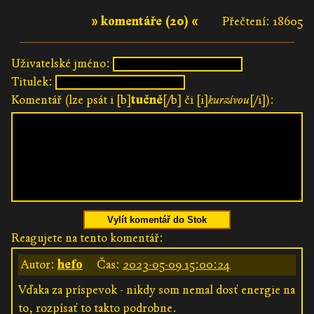
» komentáře (20) «
Přečtení: 18605
Uživatelské jméno:
Titulek:
Komentář (lze psát i [b]
tučně
[/b] či [i]
kurzívou
[/i]):
Vylít komentář do Stok
Reagujete na tento komentář:
Autor:
hefo
Čas:
2023-05-09 15:00:24
Vďaka za príspevok - nikdy som nemal dosť energie na
to, rozpísať to takto podrobne.