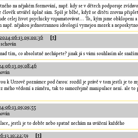
ného na nějakém formování, např. kdy se v dětech podporuje zvídavost
 člověk utvářel úplně sám. Spíš je blbé, když se dítěti zrovna připlet
bude celej život psychicky vzpamatovávat... To, kým jsme obklopeni a
 např. nějakou jednostrannou ideologií vymejou mozek a neposkytnou
[↑]
2024-06-13 09:00:36
 schován
 nad tím, co absolutně nechápete? jinak já s vámi souhlasím ale snažím
4-06-13 09:08:46
hován
u k Urzově poznámce pod čarou: rozdíl je právě v tom jestli je to 
 mého vědomí a záměru, tak to samozřejmě manipulace není. ale to p
4-06-13 09:09:55
hován
lace, jestli je to dobře nebo spatně nechám na uvážení každého
[↑]
6-13 10:22:59