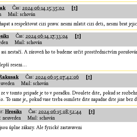
ak
[↑]
Čas:
2024-06-14 15:35:02
n
Mail: schován
hapat a respektovat cizi prava: nesmi mlatit cizi deti, nesmi brat jeji
sik1
[↑]
Čas:
2024-06-14 17:33:04
eden
Mail: schován
o asi nestačí. A zároveň ho to budeme určit prostřednictvím porušová
epší reseni...
Rakusak
[↑]
Čas:
2024-06-15 07:42:06
euveden
Mail: schován
ze v tomto pripade je to v poradku. Dvoulete dite, pokud se rozbehn
o. To same je, pokud vase treba osmilete dite napadne dite jine bez
Hrosik1
[↑]
r:
Čas:
2024-06-15 08:52:44
 neuveden
Mail: schován
jsou úplne zákazy. Ale fyzické zastavaveni