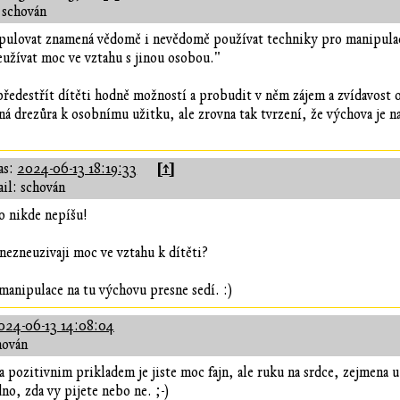
 schován
pulovat znamená vědomě i nevědomě používat techniky pro manipulaci
užívat moc ve vztahu s jinou osobou."
edestřít dítěti hodně možností a probudit v něm zájem a zvídavost o
ná drezůra k osobnímu užitku, ale zrovna tak tvrzení, že výchova je n
[↑]
as:
2024-06-13 18:19:33
il: schován
o nikde nepíšu!
 nezneuzivaji moc ve vztahu k dítěti?
 manipulace na tu výchovu presne sedí. :)
024-06-13 14:08:04
hován
pozitivnim prikladem je jiste moc fajn, ale ruku na srdce, zejmena u
o, zda vy pijete nebo ne. ;-)