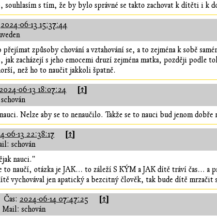
, souhlasím s tím, že by bylo správné se takto zachovat k dítěti i k 
:
2024-06-13 15:37:44
uveden
 přejímat způsoby chování a vztahování se, a to zejména k sobě samému
 jak zacházejí s jeho emocemi druzí zejména matka, později podle toh
rší, než ho to naučit jakkoli špatně.
[↑]
2024-06-13 18:07:24
 schován
auci. Nelze aby se to nenaučilo. Takže se to nauci bud jenom dobře ne
[↑]
4-06-13 22:38:17
il: schován
jak nauci."
to naučí, otázka je JAK... to záleží S KÝM a JAK dítě tráví čas... a p
dítě vychovával jen apatický a bezcitný člověk, tak bude dítě mrzačit
[↑]
Čas:
2024-06-14 07:47:25
Mail: schován