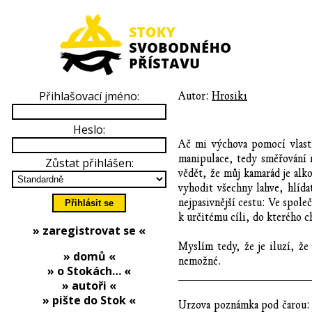
Přihlašovací jméno:
Autor:
Hrosik1
Heslo:
Ač mi výchova pomocí vlastní
manipulace, tedy směřování 
Zůstat přihlášen:
vědět, že můj kamarád je alk
vyhodit všechny lahve, hlíd
nejpasivnější cestu: Ve spole
k určitému cíli, do kterého 
» zaregistrovat se «
Myslím tedy, že je iluzí, že
» domů «
nemožné.
» o Stokách… «
_____________________
» autoři «
» pište do Stok «
Urzova poznámka pod čarou: 