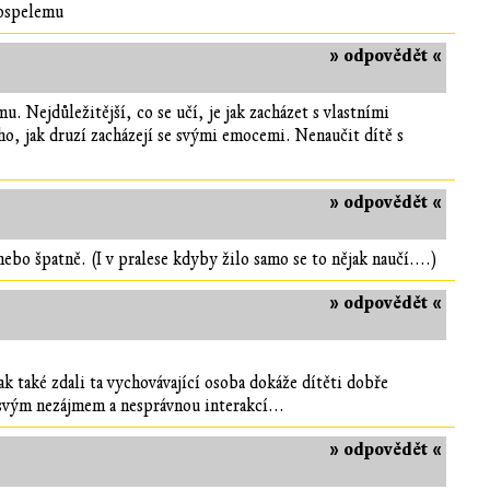
dospelemu
» odpovědět «
. Nejdůležitější, co se učí, je jak zacházet s vlastními
o, jak druzí zacházejí se svými emocemi. Nenaučit dítě s
» odpovědět «
bo špatně. (I v pralese kdyby žilo samo se to nějak naučí....)
» odpovědět «
ak také zdali ta vychovávající osoba dokáže dítěti dobře
 svým nezájmem a nesprávnou interakcí...
» odpovědět «