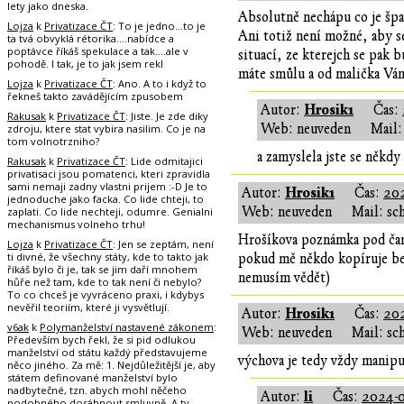
lety jako dneska.
Absolutně nechápu co je špat
Lojza
k
Privatizace ČT
: To je jedno...to je
Ani totiž není možné, aby se
ta tvá obvyklá rétorika....nabídce a
poptávce říkáš spekulace a tak....ale v
situací, ze kterejch se pak 
pohodě. I tak, je to jak jsem rekl
máte smůlu a od malička Vám
Lojza
k
Privatizace ČT
: Ano. A to i když to
řekneš takto zavádějícím zpusobem
Hrosik1
Autor:
Čas:
Rakusak
k
Privatizace ČT
: Jiste. Je zde diky
Web: neuveden
Mail:
zdroju, ktere stat vybira nasilim. Co je na
tom volnotrzniho?
a zamyslela jste se někdy
Rakusak
k
Privatizace ČT
: Lide odmitajici
privatisaci jsou pomatenci, kteri zpravidla
sami nemaji zadny vlastni prijem :-D Je to
Hrosik1
Autor:
Čas:
202
jednoduche jako facka. Co lide chteji, to
Web: neuveden
Mail: sc
zaplati. Co lide nechteji, odumre. Genialni
mechanismus volneho trhu!
Hrošíkova poznámka pod čaro
Lojza
k
Privatizace ČT
: Jen se zeptám, není
ti divné, že všechny státy, kde to takto jak
pokud mě někdo kopíruje bez
říkáš bylo či je, tak se jim daří mnohem
nemusím vědět)
hůře než tam, kde to tak není či nebylo?
To co chceš je vyvráceno praxi, i kdybys
nevěřil teoriím, které ji vysvětlují.
Hrosik1
Autor:
Čas:
202
v6ak
k
Polymanželství nastavené zákonem
:
Web: neuveden
Mail: sc
Především bych řekl, že si pid odlukou
manželství od státu každý představujeme
výchova je tedy vždy manipu
něco jiného. Za mě: 1. Nejdůležitější je, aby
státem definované manželství bylo
nadbytečné, tzn. abych mohl něčeho
li
Autor:
Čas:
2024-0
podobného dosáhnout smluvně. A ty