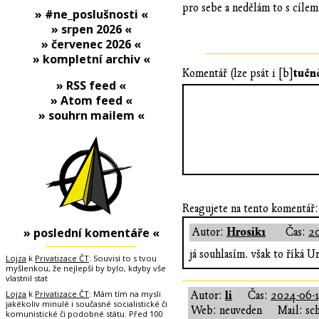
pro sebe a nedělám to s cíle
» #ne_poslušnosti «
» srpen 2026 «
» červenec 2026 «
» kompletní archiv «
tučn
Komentář (lze psát i [b]
» RSS feed «
» Atom feed «
» souhrn mailem «
Reagujete na tento komentář:
» poslední komentáře «
Hrosik1
Autor:
Čas:
20
já souhlasím. však to říká U
Lojza
k
Privatizace ČT
: Souvisí to s tvou
myšlenkou, že nejlepší by bylo, kdyby vše
vlastnil stat
Lojza
k
Privatizace ČT
: Mám tím na mysli
li
Autor:
Čas:
2024-06-1
jakékoliv minulé i současné socialistické či
Web: neuveden
Mail: sc
komunistické či podobné státu. Před 100