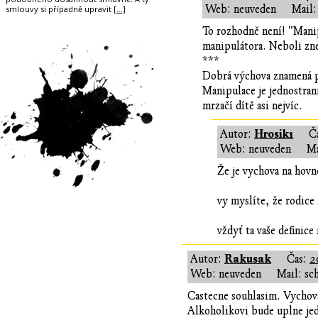
Web: neuveden
Mail:
smlouvy si případně upravit
[…]
To rozhodně není! "Mani
manipulátora. Neboli zne
***
Dobrá výchova znamená př
Manipulace je jednostran
mrzačí dítě asi nejvíc.
Hrosik1
Autor:
Č
Web: neuveden
Ma
Že je vychova na hovn
vy myslíte, že rodice
vždyť ta vaše definice
Rakusak
Autor:
Čas:
2
Web: neuveden
Mail: sc
Castecne souhlasim. Vychova 
Alkoholikovi bude uplne jedn