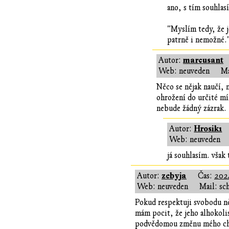
ano, s tím souhlas
"Myslím tedy, že j
patrně i nemožné.
marcusant
Autor:
Web: neuveden
Ma
Něco se nějak naučí, 
ohrožení do určité mí
nebude žádný zázrak.
Hrosik1
Autor:
Web: neuveden
já souhlasím. však 
zebyja
Autor:
Čas:
202
Web: neuveden
Mail: sc
Pokud respektuji svobodu ně
mám pocit, že jeho alhokoli
podvědomou změnu mého chov