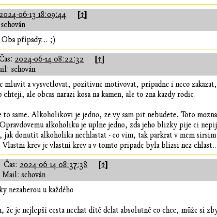
[↑]
2024-06-13 18:09:44
 schován
? Oba případy... ;)
[↑]
Čas:
2024-06-14 08:22:32
il: schován
e mluvit a vysvetlovat, pozitivne motivovat, pripadne i neco zakaza
co chteji, ale obcas narazi kosa na kamen, ale to zna kazdy rodic.
e to same. Alkoholikovi je jedno, ze vy sam pit nebudete. Toto mozna 
Opravdovemu alkoholiku je uplne jedno, zda jeho blizky pije ci nepi
, jak donutit alkoholika nechlastat - co vim, tak parkrat v mem sirsi
. Vlastni krev je vlastni krev a v tomto pripade byla blizsi nez chlast
[↑]
Čas:
2024-06-14 08:37:38
Mail: schován
aky nezaberou u každého
m, že je nejlepší cesta nechat dítě delat absolutně co chce, může si zb