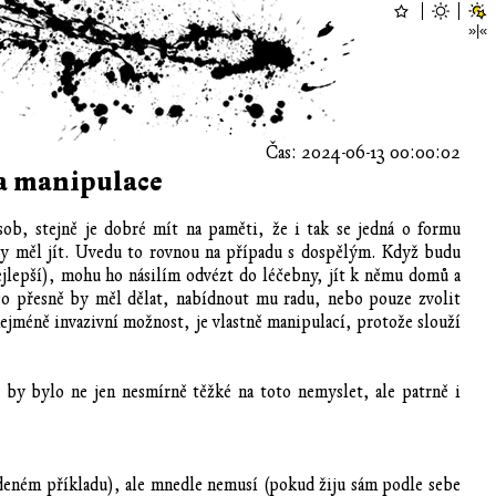
Čas: 2024-06-13 00:00:02
ma manipulace
sob, stejně je dobré mít na paměti, že i tak se jedná o formu
y měl jít. Uvedu to rovnou na případu s dospělým. Když budu
ejlepší), mohu ho násilím odvézt do léčebny, jít k němu domů a
co přesně by měl dělat, nabídnout mu radu, nebo pouze zvolit
 nejméně invazivní možnost, je vlastně manipulací, protože slouží
e by bylo ne jen nesmírně těžké na toto nemyslet, ale patrně i
eném příkladu), ale mnedle nemusí (pokud žiju sám podle sebe