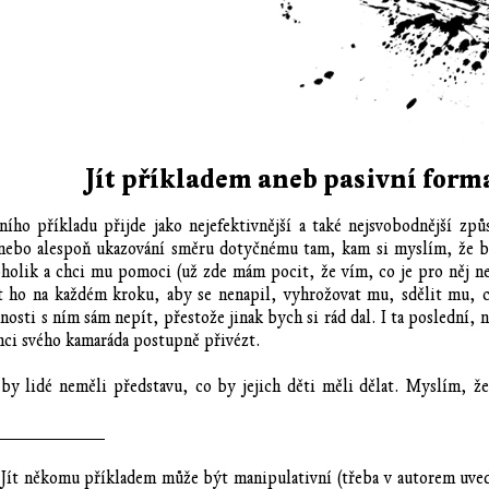
Jít příkladem aneb pasivní for
ho příkladu přijde jako nejefektivnější a také nejsvobodnější způ
nebo alespoň ukazování směru dotyčnému tam, kam si myslím, že b
oholik a chci mu pomoci (už zde mám pocit, že vím, co je pro něj n
at ho na každém kroku, aby se nenapil, vyhrožovat mu, sdělit mu, 
čnosti s ním sám nepít, přestože jinak bych si rád dal. I ta poslední,
chci svého kamaráda postupně přivézt.
 by lidé neměli představu, co by jejich děti měli dělat. Myslím, ž
___________
Jít někomu příkladem může být manipulativní (třeba v autorem uved