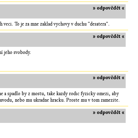
» odpovědět «
ch veci. To je za mne zaklad vychovy v duchu "desatera".
» odpovědět «
ní jeho svobody.
» odpovědět «
e a spadlo by z mostu, take kazdy rodic fyzicky omezi, aby
 duvodu, nebo mu ukradne hracku. Proste mu v tom zamezite.
» odpovědět «