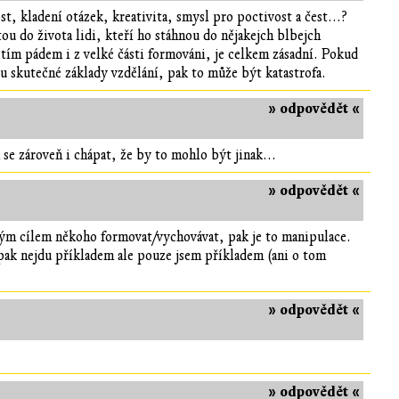
, kladení otázek, kreativita, smysl pro poctivost a čest...?
ou do života lidi, kteří ho stáhnou do nějakejch blbejch
 tím pádem i z velké části formováni, je celkem zásadní. Pokud
 skutečné základy vzdělání, pak to může být katastrofa.
» odpovědět «
 se zároveň i chápat, že by to mohlo být jinak...
» odpovědět «
mým cílem někoho formovat/vychovávat, pak je to manipulace.
ak nejdu příkladem ale pouze jsem příkladem (ani o tom
» odpovědět «
» odpovědět «