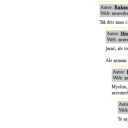
Rakus
Autor:
Web: neuvede
Tak dite musi c
Hro
Autor:
Web: neuv
Jasně, ale t
Ale nemam l
Autor:
Web: n
Myslim, 
nezemrel
Auto
Web:
To ne