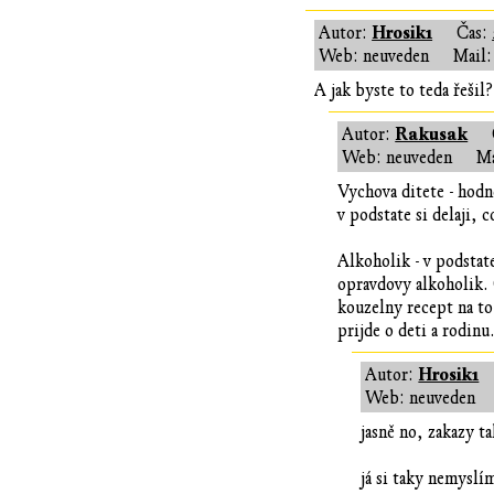
Hrosik1
Autor:
Čas:
Web: neuveden
Mail:
A jak byste to teda řešil
Rakusak
Autor:
Web: neuveden
Ma
Vychova ditete - hodn
v podstate si delaji, 
Alkoholik - v podstat
opravdovy alkoholik. 
kouzelny recept na to
prijde o deti a rodinu
Hrosik1
Autor:
Web: neuveden
jasně no, zakazy t
já si taky nemyslí