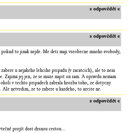
» odpovědět «
» odpovědět «
t, pokud to jinak nejde. Me deti maji vseobecne mnoho svobody,
zabere u nejakeho lehciho pripadu (v zacatcich), ale to neni
je. Zajima jej jen, ze se muze napit on sam. A opravdu nemam
m okoli v techto pripadech zabrala hrozba toho, ze dotycny
... Ale netvrdim, ze to zabere u kazdeho, to urcite ne.
» odpovědět «
ytečně projít dost drsnou cestou...