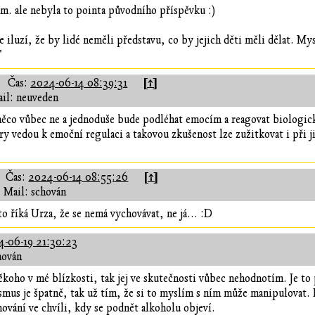
ím. ale nebyla to pointa původního příspěvku :)
e iluzí, že by lidé neměli představu, co by jejich děti měli dělat. M
"
[↑]
Čas:
2024-06-14 08:39:31
il: neuveden
něco vůbec ne a jednoduše bude podléhat emocím a reagovat biologic
ry vedou k emoční regulaci a takovou zkušenost lze zužitkovat i při j
[↑]
Čas:
2024-06-14 08:55:26
Mail: schován
to říká Urza, že se nemá vychovávat, ne já... :D
4-06-19 21:30:23
hován
koho v mé blízkosti, tak jej ve skutečnosti vůbec nehodnotím. Je to 
smus je špatně, tak už tím, že si to myslím s ním může manipulovat. 
ání ve chvíli, kdy se podnět alkoholu objeví.