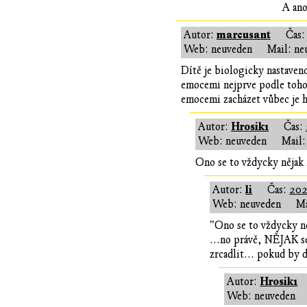
A ano
marcusant
Autor:
Čas
Web: neuveden
Mail: ne
Dítě je biologicky nastaveno
emocemi nejprve podle toho,
emocemi zacházet vůbec je ho
Hrosik1
Autor:
Čas:
Web: neuveden
Mail:
Ono se to vždycky nějak n
li
Autor:
Čas:
202
Web: neuveden
Ma
"Ono se to vždycky ně
...no právě, NĚJAK se 
zrcadlit... pokud by 
Hrosik1
Autor:
Web: neuveden