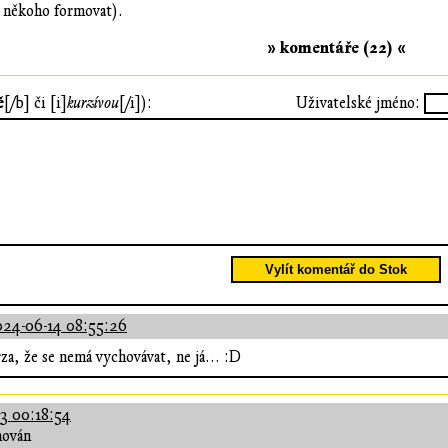
m někoho formovat).
» komentáře (22) «
ě
[/b] či [i]
kurzívou
[/i]):
Uživatelské jméno:
Vylít komentář do Stok
24-06-14 08:55:26
rza, že se nemá vychovávat, ne já... :D
3 00:18:54
hován