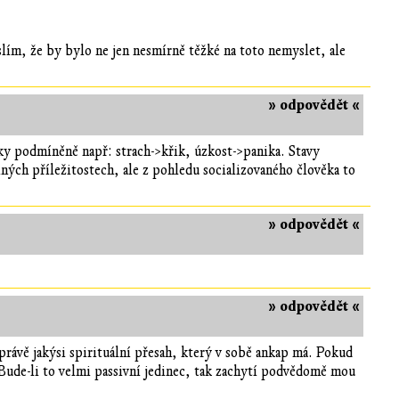
yslím, že by bylo ne jen nesmírně těžké na toto nemyslet, ale
» odpovědět «
ky podmíněně např: strach->křik, úzkost->panika. Stavy
iných příležitostech, ale z pohledu socializovaného člověka to
» odpovědět «
» odpovědět «
právě jakýsi spirituální přesah, který v sobě ankap má. Pokud
Bude-li to velmi passivní jedinec, tak zachytí podvědomě mou