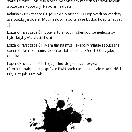
statni televize. Pokud ty a tobe podobni tak moc chcete svou televizi,
slozte se a kupte si ji. Nebo si ji zalozte.
Rakusak
k
Privatizace ČT
: Jdi uz do blazince :-D Odpovedi na vsechny
sve otazky jsi dostal. Moc nezlob, nebo te zase budou hospitalisovat
;-)
Lojza
k
Privatizace ČT
: Souvisí to s tvou myšlenkou, že nejlepší by
bylo, kdyby vše vlastnil stat
Lojza
k
Privatizace ČT
: Mám tím na mysli jakékoliv minulé i současné
socialistické či komunistické či podobné státu. Před 100 lety jako
dneska.
Lojza
k
Privatizace ČT
: To je jedno...to je ta tvá obvyklá
rétorika....nabídce a poptávce říkáš spekulace a tak....ale v pohodě. I
tak, je to jak jsem rekl