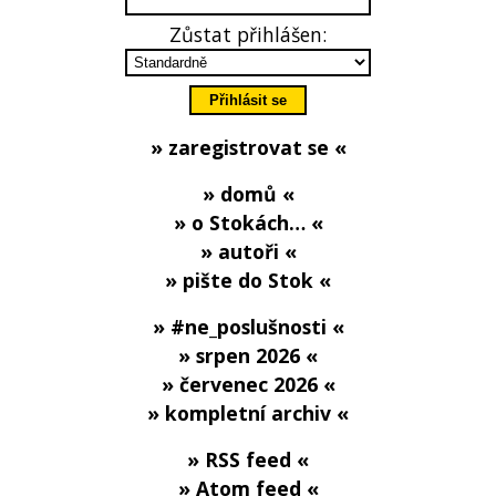
Zůstat přihlášen:
» zaregistrovat se «
» domů «
» o Stokách… «
» autoři «
» pište do Stok «
» #ne_poslušnosti «
» srpen 2026 «
» červenec 2026 «
» kompletní archiv «
» RSS feed «
» Atom feed «