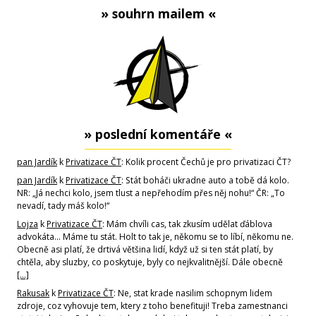
» souhrn mailem «
» poslední komentáře «
pan Jardík
k
Privatizace ČT
: Kolik procent Čechů je pro privatizaci ČT?
pan Jardík
k
Privatizace ČT
: Stát boháči ukradne auto a tobě dá kolo.
NR: „Já nechci kolo, jsem tlust a nepřehodím přes něj nohu!“ ČR: „To
nevadí, tady máš kolo!“
Lojza
k
Privatizace ČT
: Mám chvíli cas, tak zkusím udělat ďáblova
advokáta... Máme tu stát. Holt to tak je, někomu se to líbí, někomu ne.
Obecně asi platí, že drtivá většina lidí, když už si ten stát platí, by
chtěla, aby sluzby, co poskytuje, byly co nejkvalitnější. Dále obecně
[…]
Rakusak
k
Privatizace ČT
: Ne, stat krade nasilim schopnym lidem
zdroje, coz vyhovuje tem, ktery z toho benefituji! Treba zamestnanci