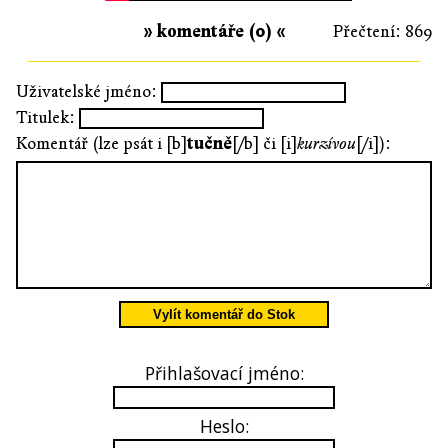
» komentáře (0) «
Přečtení: 869
Uživatelské jméno:
Titulek:
Komentář (lze psát i [b]
tučně
[/b] či [i]
kurzívou
[/i]):
Vylít komentář do Stok
Přihlašovací jméno:
Heslo: