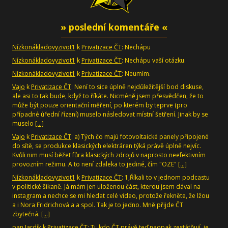
» poslední komentáře «
Nízkonákladovyzivot1
k
Privatizace ČT
: Nechápu
Nízkonákladovyzivot1
k
Privatizace ČT
: Nechápu vaší otázku.
Nízkonákladovyzivot1
k
Privatizace ČT
: Neumím.
Vajo
k
Privatizace ČT
: Není to sice úplně nejdůležitější bod diskuse,
ale asi to tak bude, když to říkáte. Nicméně jsem přesvědčen, že to
může být pouze orientační měření, po kterém by teprve (pro
případné úřední řízení) muselo následovat místní šetření. Jinak by se
muselo
[…]
Vajo
k
Privatizace ČT
: a) Tých čo majú fotovoltaické panely připojené
do sítě, se produkce klasických elektráren týká právě úplně nejvíc.
Kvůli nim musí běžet fůra klasických zdrojů v naprosto neefektivním
provozním režimu. A to není zdaleka to jediné, čím "OZE"
[…]
Nízkonákladovyzivot1
k
Privatizace ČT
: 1,Říkali to v jednom podcastu
v politické šikaně. Já mám jen uloženou část, kterou jsem dával na
instagram a nechce se mi hledat celé video, protože řekněte, že lžou
a i Nora Fridrichová a a spol. Tak je to jedno. Mně přijde ČT
zbytečná.
[…]
pan Jardík
k
Privatizace ČT
: Ti, kdo ČT právě teď naopak zestátňují, je