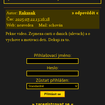
Autor:
Rakusak
» odpovědět «
Čas:
2025-07-22 13:16:18
Web: neuveden
Mail: schován
Pekne video. Zejmena casti o danich (ulevach) a o
vychove a motivaci deti. Dekuji za to.
Přihlašovací jméno:
Heslo:
Zůstat přihlášen:
» zaregistrovat se «