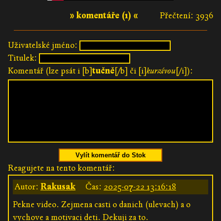
» komentáře (1) «
Přečtení: 3936
Uživatelské jméno:
Titulek:
Komentář (lze psát i [b]
tučně
[/b] či [i]
kurzívou
[/i]):
Vylít komentář do Stok
Reagujete na tento komentář:
Autor:
Rakusak
Čas:
2025-07-22 13:16:18
Pekne video. Zejmena casti o danich (ulevach) a o
vychove a motivaci deti. Dekuji za to.