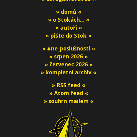
» domů «
» o Stokách… «
» autoři «
» pište do Stok «
» #ne_poslušnosti «
» srpen 2026 «
» červenec 2026 «
» kompletní archiv «
» RSS feed «
» Atom feed «
» souhrn mailem «