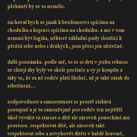
přehánět by se to nemělo.
zachoval bych se jinak k bezdomovci spícímu na
chodníku a kojenci spícímu na chodníku. a ani v tom
nemusí být logika, některé základní pudy sloužící k
přežití sebe nebo i druhých, jsou přeci jen užitečné.
další poznámka. podle mě, to ze si deti v jezku reknou
ze chtejí aby byly ve skole pocítače a vy je koupíte a
taky to, že za ně rodiče platí školné, už je také zásah do
sebeřízení...
zodpovednost a samostatnost se prostě získává
postupně a je to samozřejmě pro rodiče ten nejtěžší
úkol vyvážit tu starost o dítě ale zároveň ponechání mu
prostoru. respektovat dítě, ale zároveň také
respektovat sebe a nevyhovět dítěti v každé kravině,