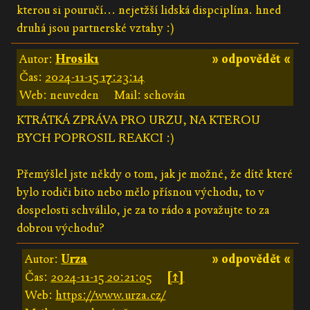
kterou si pouručí... nejetžší lidská dispciplína. hned
druhá jsou partnerské vztahy :)
Autor:
Hrosik1
» odpovědět «
Čas:
2024-11-15 17:23:14
Web: neuveden
Mail: schován
KTRÁTKÁ ZPRÁVA PRO URZU, NA KTEROU
BYCH POPROSIL REAKCI :)
Přemýšlel jste někdy o tom, jak je možné, že dítě které
bylo rodiči bito nebo mělo přísnou východu, to v
dospelosti schválilo, je za to rádo a považujte to za
dobrou východu?
Autor:
Urza
» odpovědět «
Čas:
2024-11-15 20:21:05
[↑]
Web:
https://www.urza.cz/