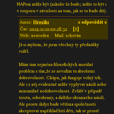
NAPem může být (nikoliv že bude; může to být i
v rozporu v závislosti na tom, jak se to bude dít).
Autor:
Hrosik1
» odpovědět «
Čas:
2024-11-19 09:28:32
[↑]
Web: neuveden
Mail: schován
Já si mylsim, že jsem všechny ty přednášky
viděl.
Mám tam zejména filosofických morální
problém s tím,že ze nevidím tu absolutni
dobrovolnost. Chápu, jak funguje volný trh.
Ale i z něj evidentně může vyplyvat násilí nebo
minimálně nedobrovolnost. Zvlášť v případě
trestu, sebeobrany, a dalšího obranného násilí.
Ale proste ikdyz bude většina společnosti
akceptovat například bití děti, tak se prostě