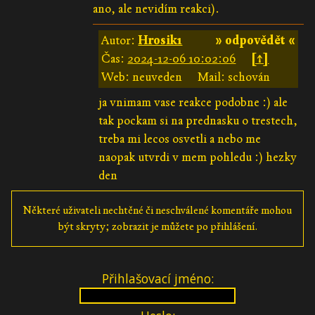
ano, ale nevidím reakci).
Autor:
Hrosik1
» odpovědět «
Čas:
2024-12-06 10:02:06
[↑]
Web: neuveden
Mail: schován
ja vnimam vase reakce podobne :) ale
tak pockam si na prednasku o trestech,
treba mi lecos osvetli a nebo me
naopak utvrdi v mem pohledu :) hezky
den
Některé uživateli nechtěné či neschválené komentáře mohou
být skryty; zobrazit je můžete po přihlášení.
Přihlašovací jméno: