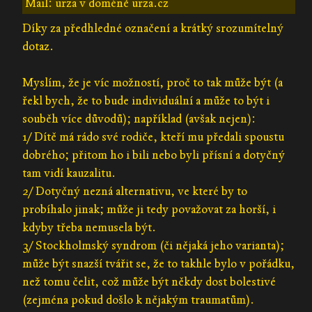
Mail: urza v doméně urza.cz
Díky za předhledné označení a krátký srozumítelný
dotaz.
Myslím, že je víc možností, proč to tak může být (a
řekl bych, že to bude individuální a může to být i
souběh více důvodů); například (avšak nejen):
1/ Dítě má rádo své rodiče, kteří mu předali spoustu
dobrého; přitom ho i bili nebo byli přísní a dotyčný
tam vidí kauzalitu.
2/ Dotyčný nezná alternativu, ve které by to
probíhalo jinak; může ji tedy považovat za horší, i
kdyby třeba nemusela být.
3/ Stockholmský syndrom (či nějaká jeho varianta);
může být snazší tvářit se, že to takhle bylo v pořádku,
než tomu čelit, což může být někdy dost bolestivé
(zejména pokud došlo k nějakým traumatům).