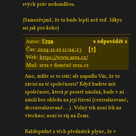
svých práv nedomůžou.
(Samozřejmě, že to bude lepší než teď. Idkyz
asi jak pro koho)
Autor:
Urza
» odpovědět «
Čas:
2024-11-19 11:04:23
[↑]
Web:
https://www.urza.cz/
Mail: urza v doméně urza.cz
Ano, může se to stát; ale napadlo Vás, že to
závisí na té společnosti? Když budete mít
společnost, která je prostě násilná, bude v ní
násilí bez ohledu na její řízení (centralizované,
decentralizované…). Volný trh není lék na
všechno; není to ráj na Zemi.
Každopádně z těch přednášek plyne, že v