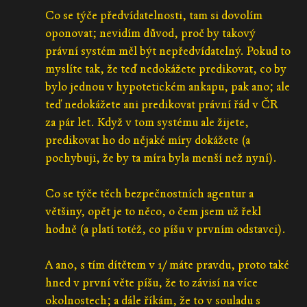
Co se týče předvídatelnosti, tam si dovolím
oponovat; nevidím důvod, proč by takový
právní systém měl být nepředvídatelný. Pokud to
myslíte tak, že teď nedokážete predikovat, co by
bylo jednou v hypotetickém ankapu, pak ano; ale
teď nedokážete ani predikovat právní řád v ČR
za pár let. Když v tom systému ale žijete,
predikovat ho do nějaké míry dokážete (a
pochybuji, že by ta míra byla menší než nyní).
Co se týče těch bezpečnostních agentur a
většiny, opět je to něco, o čem jsem už řekl
hodně (a platí totéž, co píšu v prvním odstavci).
A ano, s tím dítětem v 1/ máte pravdu, proto také
hned v první věte píšu, že to závisí na více
okolnostech; a dále říkám, že to v souladu s