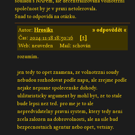
souladu s NAPem, ale decentralizovaná volnotržní
společnost by je v praxi netolerovala.
Snad to odpovídá na otázku.
Autor:
Hrosik1
» odpovědět «
Čas:
2024-11-18 18:50:16
[↑]
Web: neuveden
Mail: schován
rozumím.
jen tedy to opet znamena, ze volnotrzni soudy
nebudou rozhodovat podle napu, ale zrejme podle
nejake nepsane spolecenske dohody.
ulilitaristicky argument by mohl byt, ze to stale
bude lepsi nez ted. pro me je to ale
nepredvidatelny pravni system, ktery tedy neni
zcela zalozen na dobrovolnosti, ale na sile bud
bezpecnostnich agentur nebo opet, vetsiny.