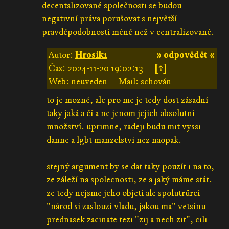
decentalizované společnosti se budou
negativní práva porušovat s největší
pravděpodobností méně než v centralizované.
Autor:
Hrosik1
» odpovědět «
Čas:
2024-11-20 19:02:13
[↑]
Web: neuveden
Mail: schován
to je mozné, ale pro me je tedy dost zásadní
taky jaká a čí a ne jenom jejich absolutní
množství. uprimne, radeji budu mit vyssi
danne a lgbt manzelstvi nez naopak.
stejný argument by se dat taky pouzít i na to,
ze záleží na spolecnosti, ze a jaký máme stát.
ze tedy nejsme jeho objeti ale spolutrůrci
"národ si zaslouzi vladu, jakou ma" vetsinu
prednasek zacinate tezi "zij a nech zit", cili