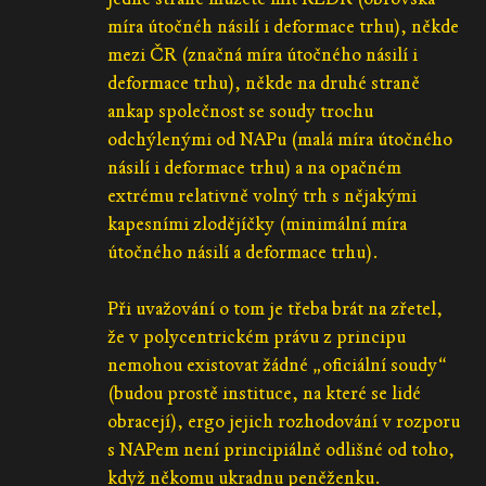
míra útočnéh násilí i deformace trhu), někde
mezi ČR (značná míra útočného násilí i
deformace trhu), někde na druhé straně
ankap společnost se soudy trochu
odchýlenými od NAPu (malá míra útočného
násilí i deformace trhu) a na opačném
extrému relativně volný trh s nějakými
kapesními zlodějíčky (minimální míra
útočného násilí a deformace trhu).
Při uvažování o tom je třeba brát na zřetel,
že v polycentrickém právu z principu
nemohou existovat žádné „oficiální soudy“
(budou prostě instituce, na které se lidé
obracejí), ergo jejich rozhodování v rozporu
s NAPem není principiálně odlišné od toho,
když někomu ukradnu peněženku.