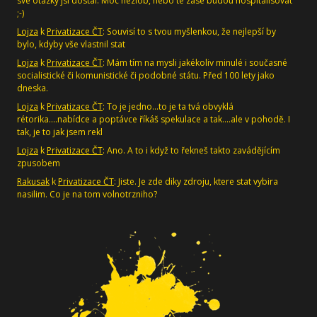
sve otazky jsi dostal. Moc nezlob, nebo te zase budou hospitalisovat
;-)
Lojza
k
Privatizace ČT
: Souvisí to s tvou myšlenkou, že nejlepší by
bylo, kdyby vše vlastnil stat
Lojza
k
Privatizace ČT
: Mám tím na mysli jakékoliv minulé i současné
socialistické či komunistické či podobné státu. Před 100 lety jako
dneska.
Lojza
k
Privatizace ČT
: To je jedno...to je ta tvá obvyklá
rétorika....nabídce a poptávce říkáš spekulace a tak....ale v pohodě. I
tak, je to jak jsem rekl
Lojza
k
Privatizace ČT
: Ano. A to i když to řekneš takto zavádějícím
zpusobem
Rakusak
k
Privatizace ČT
: Jiste. Je zde diky zdroju, ktere stat vybira
nasilim. Co je na tom volnotrzniho?