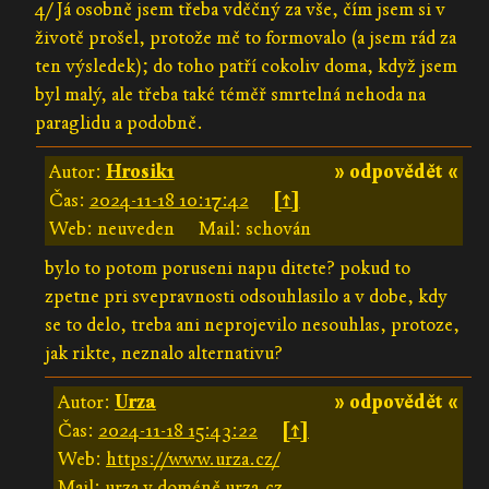
4/ Já osobně jsem třeba vděčný za vše, čím jsem si v
životě prošel, protože mě to formovalo (a jsem rád za
ten výsledek); do toho patří cokoliv doma, když jsem
byl malý, ale třeba také téměř smrtelná nehoda na
paraglidu a podobně.
Autor:
Hrosik1
» odpovědět «
Čas:
2024-11-18 10:17:42
[↑]
Web: neuveden
Mail: schován
bylo to potom poruseni napu ditete? pokud to
zpetne pri svepravnosti odsouhlasilo a v dobe, kdy
se to delo, treba ani neprojevilo nesouhlas, protoze,
jak rikte, neznalo alternativu?
Autor:
Urza
» odpovědět «
Čas:
2024-11-18 15:43:22
[↑]
Web:
https://www.urza.cz/
Mail: urza v doméně urza.cz