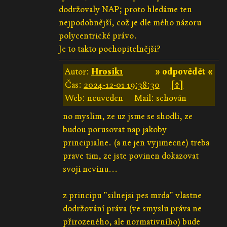
dodržovaly NAP; proto hledáme ten
nejpodobnější, což je dle mého názoru
polycentrické právo.
Je to takto pochopitelnější?
Autor:
Hrosik1
» odpovědět «
Čas:
2024-12-01 19:38:30
[↑]
Web: neuveden
Mail: schován
no myslim, ze uz jsme se shodli, ze
budou porusovat nap jakoby
principialne. (a ne jen vyjimecne) treba
prave tim, ze jste povinen dokazovat
svoji nevinu...
z principu "silnejsi pes mrda" vlastne
dodržování práva (ve smyslu práva ne
přirozeného, ale normativního) bude