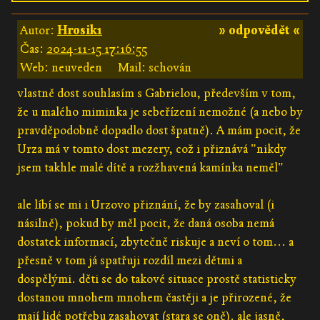
Autor:
Hrosik1
» odpovědět «
Čas:
2024-11-15 17:16:55
Web: neuveden
Mail: schován
vlastně dost souhlasím s Gabrielou, především v tom,
že u malého miminka je sebeřízení nemožné (a nebo by
pravděpodobně dopadlo dost špatně). A mám pocit, že
Urza má v tomto dost mezery, což i přiznává "nikdy
jsem takhle malé dítě a rozžhavená kamínka neměl"
ale líbí se mi i Urzovo přiznání, že by zasahoval (i
násilně), pokud by měl pocit, že daná osoba nemá
dostatek informací, zbytečně riskuje a neví o tom... a
přesně v tom já spatřuji rozdíl mezi dětmi a
dospělými. děti se do takové situace prostě statisticky
dostanou mnohem mnohem častěji a je přirozené, že
mají lidé potřebu zasahovat (stara se oně). ale jasně,