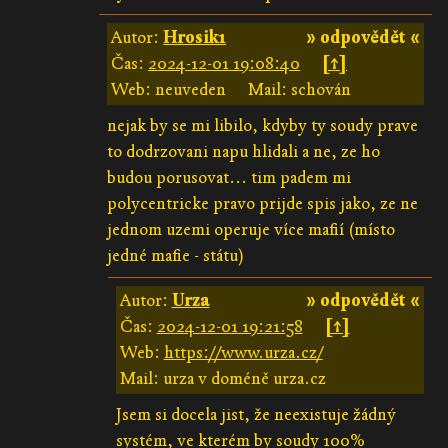
Autor:
Hrosik1
» odpovědět «
Čas:
2024-12-01 19:08:40
[↑]
Web: neuveden
Mail: schován
nejak by se mi libilo, kdyby ty soudy prave
to dodrzovani napu hlidali a ne, ze ho
budou porusovat... tim padem mi
polycentricke pravo prijde spis jako, ze ne
jednom uzemi operuje více mafií (místo
jedné mafie - státu)
Autor:
Urza
» odpovědět «
Čas:
2024-12-01 19:21:58
[↑]
Web:
https://www.urza.cz/
Mail: urza v doméně urza.cz
Jsem si docela jist, že neexistuje žádný
systém, ve kterém by soudy 100%