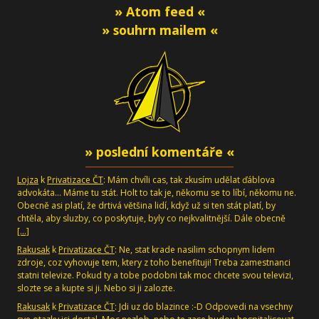
» Atom feed «
» souhrn mailem «
» poslední komentáře «
Lojza
k
Privatizace ČT
: Mám chvíli cas, tak zkusím udělat ďáblova
advokáta... Máme tu stát. Holt to tak je, někomu se to líbí, někomu ne.
Obecně asi platí, že drtivá většina lidí, když už si ten stát platí, by
chtěla, aby sluzby, co poskytuje, byly co nejkvalitnější. Dále obecně
[…]
Rakusak
k
Privatizace ČT
: Ne, stat krade nasilim schopnym lidem
zdroje, coz vyhovuje tem, ktery z toho benefituji! Treba zamestnanci
statni televize. Pokud ty a tobe podobni tak moc chcete svou televizi,
slozte se a kupte si ji. Nebo si ji zalozte.
Rakusak
k
Privatizace ČT
: Jdi uz do blazince :-D Odpovedi na vsechny