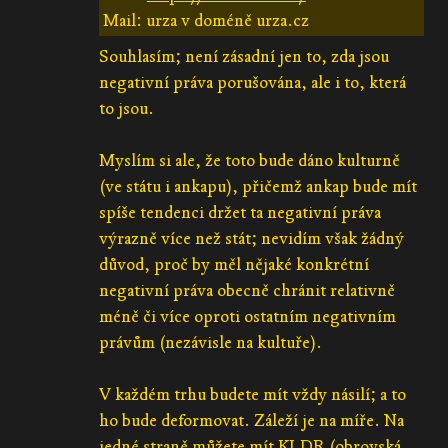
Mail: urza v doméně urza.cz
Souhlasím; není zásadní jen to, zda jsou
negativní práva porušována, ale i to, která
to jsou.
Myslím si ale, že toto bude dáno kulturně
(ve státu i ankapu), přičemž ankap bude mít
spíše tendenci držet ta negativní práva
výrazně více než stát; nevidím však žádný
důvod, proč by měl nějaké konkrétní
negativní práva obecně chránit relativně
méně či více oproti ostatním negativním
právům (nezávisle na kultuře).
V každém trhu budete mít vždy násilí; a to
ho bude deformovat. Záleží je na míře. Na
jedné straně můžete mít KLDR (obrovská