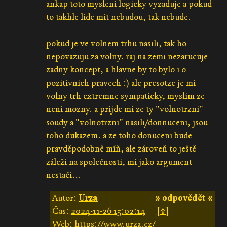
ankap toto mysleni logicky vyzaduje a pokud
to takhle lide mit nebudou, tak nebude.
pokud je ve volnem trhu nasili, tak ho
nepovazuju za volny. raj na zemi nezarucuje
zadny koncept, a hlavne by to bylo i o
pozitivnich pravech :) ale presotze je mi
volny trh extremne sympaticky, myslim ze
neni mozny. a prijde mi ze ty "volnotrzni"
soudy a "volnotrzni" nasili/donnuceni, jsou
toho dukazem. a ze toho donuceni bude
pravděpodobně míň, ale zároveň to ještě
záleží na společnosti, mi jako argument
nestačí...
Autor:
Urza
» odpovědět «
Čas:
2024-11-26 15:02:14
[↑]
Web:
https://www.urza.cz/