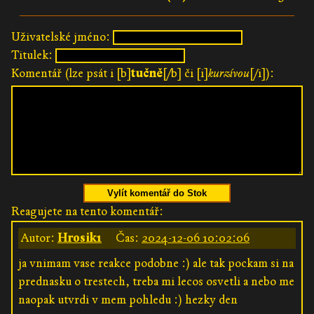
Uživatelské jméno:
Titulek:
Komentář (lze psát i [b]
tučně
[/b] či [i]
kurzívou
[/i]):
Vylít komentář do Stok
Reagujete na tento komentář:
Autor:
Hrosik1
Čas:
2024-12-06 10:02:06
ja vnimam vase reakce podobne :) ale tak pockam si na
prednasku o trestech, treba mi lecos osvetli a nebo me
naopak utvrdi v mem pohledu :) hezky den