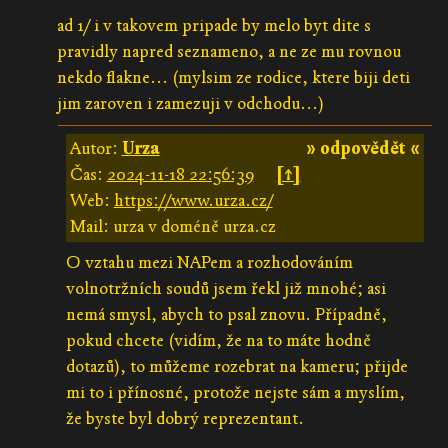
ad 1/ i v takovem pripade by melo byt dite s
pravidly napred seznameno, a ne ze mu rovnou
nekdo flakne... (mylsim ze rodice, ktere biji deti
jim zaroven i zamezuji v odchodu...)
Autor:
Urza
» odpovědět «
Čas:
2024-11-18 22:56:39
[↑]
Web:
https://www.urza.cz/
Mail: urza v doméně urza.cz
O vztahu mezi NAPem a rozhodováním
volnotržních soudů jsem řekl již mnohé; asi
nemá smysl, abych to psal znovu. Případně,
pokud chcete (vidím, že na to máte hodně
dotazů), to můžeme rozebrat na kameru; přijde
mi to i přínosné, protože nejste sám a myslím,
že byste byl dobrý reprezentant.