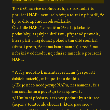
To záleží na více okolnostech, ale rozhodně to
porušení NAPu nemuselo být; a to ani v případě, že
by to dítě zpětně neodsouhlasilo.
Čistě dle NAPu* si rodič může dát jakékoliv
podmínky, za jakých dítě živí, případně pravidla,
která platí u něj doma; pokud s tím dítě souhlasí
(třeba i proto, že nemá kam jinam jít) a rodič mu
nebrání v odchodu, nejedná se mnedle o porušení
NAPu.
* A aby nedošlo k misinterpretacím (či spoustě
dalších otázek), mám potřebu doplňit:
1/ Že je něco neodporuje NAPu, neznamená, že s
tím souhlasím a považuji to za správné.
2/ Umím si představit takové podmínky a situace
(nejen v tomto, ale obecně), které jsou sice v