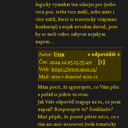
logicky vymahat ten silnejsi pes (nebo
vicu psu. treba vice mafií, nebo máte i
více států, které si teoreticky vzájemne
konkurují) a nejak nevidim duvod, proc
by se meli vubec zabyvat nejakym
napem...
Autor:
Urza
» odpovědět «
Čas:
2024-12-05 15:55:49
[↑]
Web:
https://www.urza.cz/
Mail: urza v doméně urza.cz
Mám pocit, že ignorujete, co Vám píšu
a pořád si jedete tu svou.
Jak Vaše odpověď reaguje na to, co jsem
napsal? Rozporujete to? Souhlasíte?
Mně přijde, že prostě píšete něco, co s
tím ani moc nesouvisí (teda tematicky