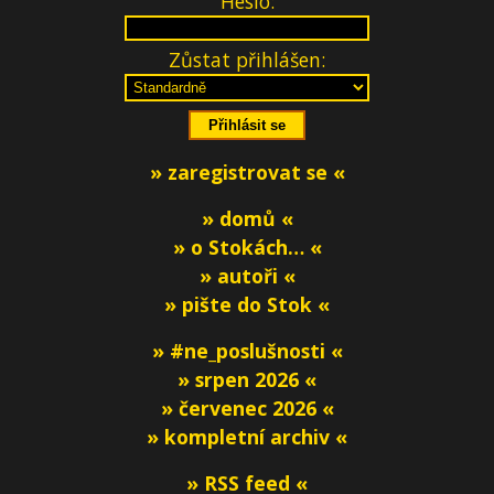
Heslo:
Zůstat přihlášen:
» zaregistrovat se «
» domů «
» o Stokách… «
» autoři «
» pište do Stok «
» #ne_poslušnosti «
» srpen 2026 «
» červenec 2026 «
» kompletní archiv «
» RSS feed «