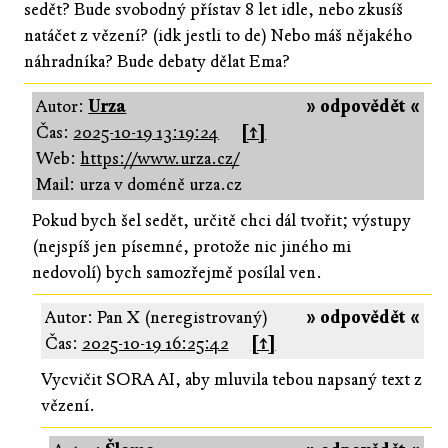
sedět? Bude svobodný přístav 8 let idle, nebo zkusíš
natáčet z vězení? (idk jestli to de) Nebo máš nějakého
náhradníka? Bude debaty dělat Ema?
Autor:
Urza
» odpovědět «
Čas:
2025-10-19 13:19:24
[↑]
Web:
https://www.urza.cz/
Mail: urza v doméně urza.cz
Pokud bych šel sedět, určitě chci dál tvořit; výstupy
(nejspíš jen písemné, protože nic jiného mi
nedovolí) bych samozřejmě posílal ven.
Autor: Pan X (neregistrovaný)
» odpovědět «
Čas:
2025-10-19 16:25:42
[↑]
Vycvičit SORA AI, aby mluvila tebou napsaný text z
vězení.