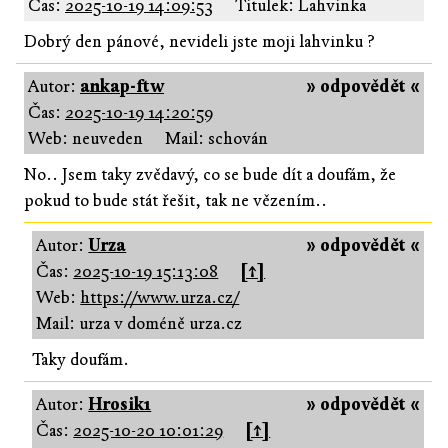
Čas:
2025-10-19 14:09:53
Titulek: Lahvinka
Dobrý den pánové, nevideli jste moji lahvinku ?
Autor:
ankap-ftw
» odpovědět «
Čas:
2025-10-19 14:20:59
Web: neuveden
Mail: schován
No.. Jsem taky zvědavý, co se bude dít a doufám, že
pokud to bude stát řešit, tak ne vězením..
Autor:
Urza
» odpovědět «
Čas:
2025-10-19 15:13:08
[↑]
Web:
https://www.urza.cz/
Mail: urza v doméně urza.cz
Taky doufám.
Autor:
Hrosik1
» odpovědět «
Čas:
2025-10-20 10:01:29
[↑]