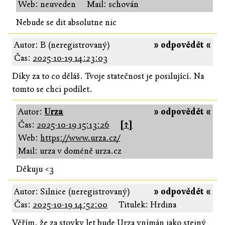
Web: neuveden
Mail: schován
Nebude se dit absolutne nic
Autor: B (neregistrovaný)
» odpovědět «
Čas:
2025-10-19 14:23:03
Díky za to co děláš. Tvoje statečnost je posilující. Na
tomto se chci podílet.
Autor:
Urza
» odpovědět «
Čas:
2025-10-19 15:13:26
[↑]
Web:
https://www.urza.cz/
Mail: urza v doméně urza.cz
Děkuju <3
Autor: Silnice (neregistrovaný)
» odpovědět «
Čas:
2025-10-19 14:52:00
Titulek: Hrdina
Věřím, že za stovky let bude Urza vnímán jako stejný