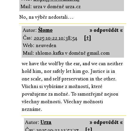
Mail: urza v doméně urza.cz
No, na výběr nedostali…
Autor:
Šlomo
» odpovědět «
Čas:
2025-10-22 10:38:54
[↑]
Web: neuveden
Mail: shlomo.kafka v doméně gmail.com
we have the wolf by the ear, and we can neither
hold him, nor safely let him go. Justice is in
one scale, and self-preservation in the other.
Všichni si vybíráme z možností, které
považujeme za možné. To samozřejmě nejsou
všechny možnosti. Všechny možnosti
neznáme.
Autor:
Urza
» odpovědět «
Čas:
2025-10-22 12:53:17
[↑]