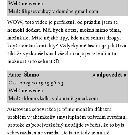
Web: neuveden
Mail: filipsevcuk97 v doméně gmail.com
WOW, toto video je perfektní, od prázdin jsem se
nemohl dočkat. Měl bych dotaz, možná mimo téma,
možná ne. Máte nějaké tipy, kde na si sehnat drogy,
když nemám kontakty? Vždycky mě fascinuje jak Urza
říká že vyzkoušel snad všechno a já jen závidím tu
možnost si to sehnat :D
Autor:
Šlomo
» odpovědět «
Čas:
2025-10-19 15:56:23
Web: neuveden
Mail: shlomo.kafka v doméně gmail.com
Asistovaná sebevražda je přinejmenším důkazní
problém v jakémkoliv smysluplném právním systému,
protože za(sebe)vražděný nepřijde svědčit, že to byla
sebevražda, a ne vražda. De facto tedy je nutné