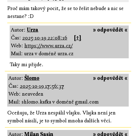
Proč mám takový pocit, že se to řešit nebude a nic se
nestane? :D
Autor:
Urza
» odpovědět «
Čas:
2025-10-19 22:08:16
[↑]
Web:
https://www.urza.cz/
Mail: urza v doméně urza.cz
Taky mi přijde.
Autor:
Šlomo
» odpovědět «
Čas:
2025-10-19 17:56:37
Web: neuveden
Mail: shlomo.kafka v doméně gmail.com
Oceňuju, že Urza nespálil vlajku. Vlajka není jen
symbol násilí, je to symbol mnoha dalších věcí.
Autor:
Milan Sasín
» odpovědět «