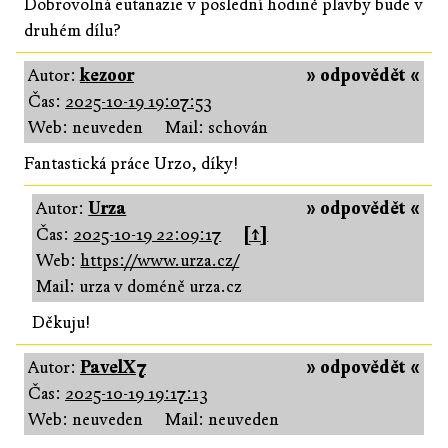
Dobrovolná eutanazie v poslední hodině plavby bude v
druhém dílu?
Autor:
kezoor
» odpovědět «
Čas:
2025-10-19 19:07:53
Web: neuveden
Mail: schován
Fantastická práce Urzo, díky!
Autor:
Urza
» odpovědět «
Čas:
2025-10-19 22:09:17
[↑]
Web:
https://www.urza.cz/
Mail: urza v doméně urza.cz
Děkuju!
Autor:
PavelX7
» odpovědět «
Čas:
2025-10-19 19:17:13
Web: neuveden
Mail: neuveden