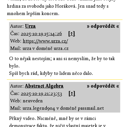
hrdina za svobodu jako Horáková. Jen snad tedy s
mnohem lepším koncem.
Autor:
Urza
» odpovědět «
Čas:
2025-10-19 15:14:26
[↑]
Web:
https://www.urza.cz/
Mail: urza v doméně urza.cz
O to nějak nestojím; a ani si nemyslím, že by to tak
bylo.
Spíš bych rád, kdyby to lidem něco dalo.
Autor:
Abstract Algebra
» odpovědět «
Čas:
2025-10-19 21:23:53
[↑]
Web: neuveden
Mail: urza.legend904 v doméně passmail.net
Pěkný video. Nicméně, mně by se v rámci
demonstrace faktu, že ničit vlastní majetek je v