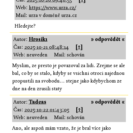
Web:
https://www.urza.cz/
Mail: urza v doméně urza.cz
Hledejte?
Autor:
Hrosik1
» odpovědět «
Čas:
2025-10-21 08:48:14
[↑]
Web: neuveden
Mail: schován
Myslim, ze presto je povazoval za lidi. Zrejme se ale
bal, co by se stalo, kdyby se vsichni otroci najednou
propustili na svobodu... stejne jako kdybychom ze
dne na den zrusili staty
Autor:
Tadeas
» odpovědět «
Čas:
2025-10-22 01:43:05
[↑]
Web: neuveden
Mail: schován
Ano, ale aspoň mám vzato, že je bral více jako