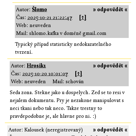
Autor:
Šlomo
» odpovědět «
Čas:
2025-10-21 21:22:47
[↑]
Web: neuveden
Mail: shlomo.kafka v doméně gmail.com
Typický případ statisticky nedokazatelného
tvrzení.
Autor:
Hrosik1
» odpovědět «
Čas:
2025-10-20 10:01:07
[↑]
Web: neuveden
Mail: schován
Seda zona. Stekne jako u dospelych. Zed se to resi v
nejalem dokumentu. Pry je nezakone manipulovat s
neci tkani nebo tak neco. Takze trestny to
pravdepodobne je, ale hlavne pro ni. :)
Autor: Kalousek (neregistrovaný)
» odpovědět «