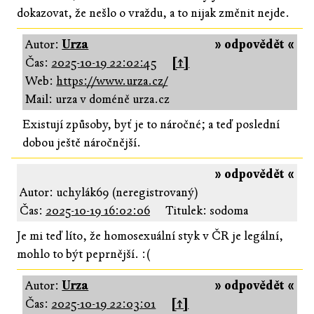
dokazovat, že nešlo o vraždu, a to nijak změnit nejde.
Autor:
Urza
» odpovědět «
Čas:
2025-10-19 22:02:45
[↑]
Web:
https://www.urza.cz/
Mail: urza v doméně urza.cz
Existují způsoby, byť je to náročné; a teď poslední
dobou ještě náročnější.
» odpovědět «
Autor: uchylák69 (neregistrovaný)
Čas:
2025-10-19 16:02:06
Titulek: sodoma
Je mi teď líto, že homosexuální styk v ČR je legální,
mohlo to být peprnější. :(
Autor:
Urza
» odpovědět «
Čas:
2025-10-19 22:03:01
[↑]