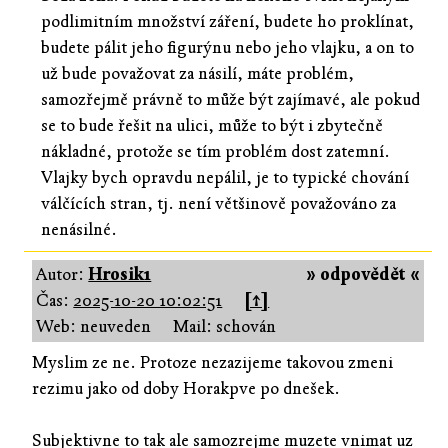
podlimitním množství záření, budete ho proklínat,
budete pálit jeho figurýnu nebo jeho vlajku, a on to
už bude považovat za násilí, máte problém,
samozřejmě právně to může být zajímavé, ale pokud
se to bude řešit na ulici, může to být i zbytečně
nákladné, protože se tím problém dost zatemní.
Vlajky bych opravdu nepálil, je to typické chování
válčících stran, tj. není většinově považováno za
nenásilné.
Autor:
Hrosik1
» odpovědět «
Čas:
2025-10-20 10:02:51
[↑]
Web: neuveden
Mail: schován
Myslim ze ne. Protoze nezazijeme takovou zmeni
rezimu jako od doby Horakpve po dnešek.
Subjektivne to tak ale samozrejme muzete vnimat uz