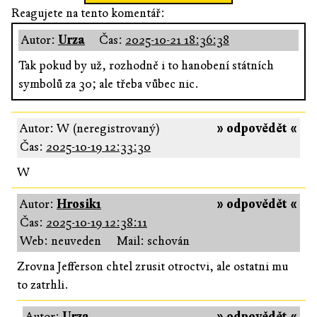
Reagujete na tento komentář:
Autor:
Urza
Čas:
2025-10-21 18:36:38
Tak pokud by už, rozhodně i to hanobení státních
symbolů za 30; ale třeba vůbec nic.
Autor: W (neregistrovaný)
» odpovědět «
Čas:
2025-10-19 12:33:30
W
Autor:
Hrosik1
» odpovědět «
Čas:
2025-10-19 12:38:11
Web: neuveden
Mail: schován
Zrovna Jefferson chtel zrusit otroctvi, ale ostatni mu
to zatrhli.
Autor:
Urza
» odpovědět «