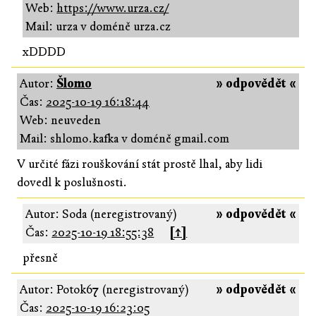
Web:
https://www.urza.cz/
Mail: urza v doméně urza.cz
xDDDD
Autor:
Šlomo
» odpovědět «
Čas:
2025-10-19 16:18:44
Web: neuveden
Mail: shlomo.kafka v doméně gmail.com
V určité fázi rouškování stát prostě lhal, aby lidi
dovedl k poslušnosti.
Autor: Soda (neregistrovaný)
» odpovědět «
Čas:
2025-10-19 18:55:38
[↑]
přesně
Autor: Potok67 (neregistrovaný)
» odpovědět «
Čas:
2025-10-19 16:23:05