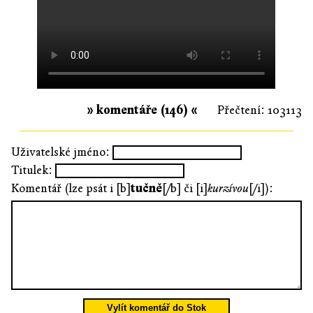
» komentáře (146) «
Přečtení: 103113
Uživatelské jméno:
Titulek:
Komentář (lze psát i [b]
tučně
[/b] či [i]
kurzívou
[/i]):
Vylít komentář do Stok