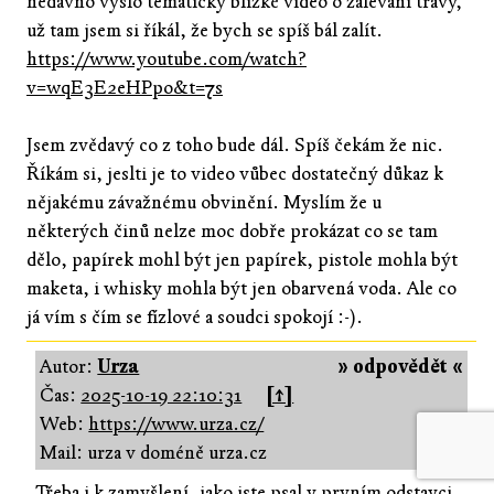
nedávno vyšlo tematicky blízké video o zálevání trávy,
už tam jsem si říkál, že bych se spíš bál zalít.
https://www.youtube.com/watch?
v=wqE3E2eHPpo&t=7s
Jsem zvědavý co z toho bude dál. Spíš čekám že nic.
Říkám si, jeslti je to video vůbec dostatečný důkaz k
nějakému závažnému obvinění. Myslím že u
některých činů nelze moc dobře prokázat co se tam
dělo, papírek mohl být jen papírek, pistole mohla být
maketa, i whisky mohla být jen obarvená voda. Ale co
já vím s čím se fízlové a soudci spokojí :-).
Autor:
Urza
» odpovědět «
Čas:
2025-10-19 22:10:31
[↑]
Web:
https://www.urza.cz/
Mail: urza v doméně urza.cz
Třeba i k zamyšlení, jako jste psal v prvním odstavci,