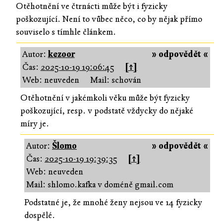
Otěhotnění ve čtrnácti může být i fyzicky
poškozující. Není to vůbec něco, co by nějak přímo
souviselo s tímhle článkem.
Autor:
kezoor
» odpovědět «
Čas:
2025-10-19 19:06:45
[↑]
Web: neuveden
Mail: schován
Otěhotnění v jakémkoli věku může být fyzicky
poškozující, resp. v podstatě vždycky do nějaké
míry je.
Autor:
Šlomo
» odpovědět «
Čas:
2025-10-19 19:39:35
[↑]
Web: neuveden
Mail: shlomo.kafka v doméně gmail.com
Podstatné je, že mnohé ženy nejsou ve 14 fyzicky
dospělé.