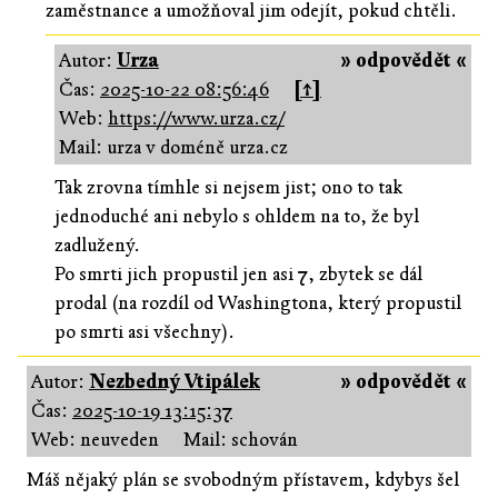
zaměstnance a umožňoval jim odejít, pokud chtěli.
Autor:
Urza
» odpovědět «
Čas:
2025-10-22 08:56:46
[↑]
Web:
https://www.urza.cz/
Mail: urza v doméně urza.cz
Tak zrovna tímhle si nejsem jist; ono to tak
jednoduché ani nebylo s ohldem na to, že byl
zadlužený.
Po smrti jich propustil jen asi 7, zbytek se dál
prodal (na rozdíl od Washingtona, který propustil
po smrti asi všechny).
Autor:
Nezbedný Vtipálek
» odpovědět «
Čas:
2025-10-19 13:15:37
Web: neuveden
Mail: schován
Máš nějaký plán se svobodným přístavem, kdybys šel