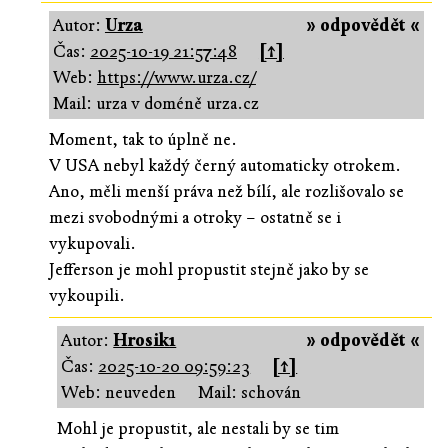
Autor:
Urza
» odpovědět «
Čas:
2025-10-19 21:57:48
[↑]
Web:
https://www.urza.cz/
Mail: urza v doméně urza.cz
Moment, tak to úplně ne.
V USA nebyl každý černý automaticky otrokem.
Ano, měli menší práva než bílí, ale rozlišovalo se
mezi svobodnými a otroky – ostatně se i
vykupovali.
Jefferson je mohl propustit stejně jako by se
vykoupili.
Autor:
Hrosik1
» odpovědět «
Čas:
2025-10-20 09:59:23
[↑]
Web: neuveden
Mail: schován
Mohl je propustit, ale nestali by se tim