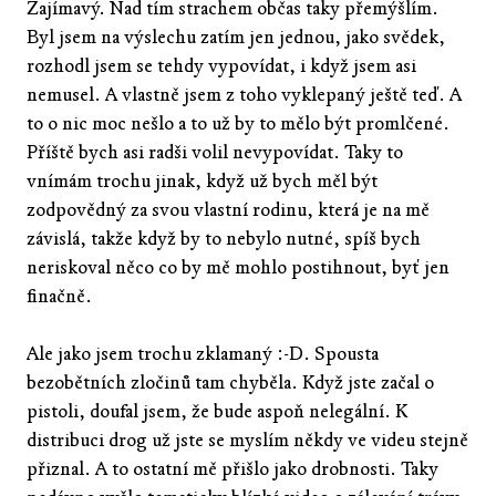
Zajímavý. Nad tím strachem občas taky přemýšlím.
Byl jsem na výslechu zatím jen jednou, jako svědek,
rozhodl jsem se tehdy vypovídat, i když jsem asi
nemusel. A vlastně jsem z toho vyklepaný ještě teď. A
to o nic moc nešlo a to už by to mělo být promlčené.
Příště bych asi radši volil nevypovídat. Taky to
vnímám trochu jinak, když už bych měl být
zodpovědný za svou vlastní rodinu, která je na mě
závislá, takže když by to nebylo nutné, spíš bych
neriskoval něco co by mě mohlo postihnout, byť jen
finačně.
Ale jako jsem trochu zklamaný :-D. Spousta
bezobětních zločinů tam chyběla. Když jste začal o
pistoli, doufal jsem, že bude aspoň nelegální. K
distribuci drog už jste se myslím někdy ve videu stejně
přiznal. A to ostatní mě přišlo jako drobnosti. Taky