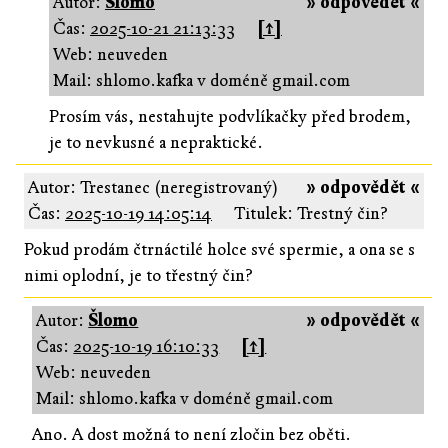
Autor:
Šlomo
» odpovědět «
Čas:
2025-10-21 21:13:33
[↑]
Web: neuveden
Mail: shlomo.kafka v doméně gmail.com
Prosím vás, nestahujte podvlíkačky před brodem,
je to nevkusné a nepraktické.
Autor: Trestanec (neregistrovaný)
» odpovědět «
Čas:
2025-10-19 14:05:14
Titulek: Trestný čin?
Pokud prodám čtrnáctilé holce své spermie, a ona se s
nimi oplodní, je to třestný čin?
Autor:
Šlomo
» odpovědět «
Čas:
2025-10-19 16:10:33
[↑]
Web: neuveden
Mail: shlomo.kafka v doméně gmail.com
Ano. A dost možná to není zločin bez oběti.