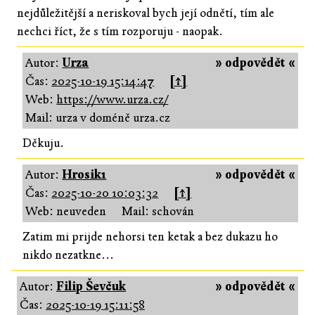
nejdůležitější a neriskoval bych její odnětí, tím ale
nechci říct, že s tím rozporuju - naopak.
Autor:
Urza
» odpovědět «
Čas:
2025-10-19 15:14:47
[↑]
Web:
https://www.urza.cz/
Mail: urza v doméně urza.cz
Děkuju.
Autor:
Hrosik1
» odpovědět «
Čas:
2025-10-20 10:03:32
[↑]
Web: neuveden
Mail: schován
Zatim mi prijde nehorsi ten ketak a bez dukazu ho
nikdo nezatkne...
Autor:
Filip Ševčuk
» odpovědět «
Čas:
2025-10-19 15:11:58