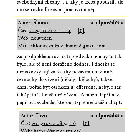
svobodnymi obcany... a taky je treba popustil, ale
oni se rozhodli zustat pracovat u něj.
Autor:
Šlomo
» odpovědět «
Čas:
2025-10-21 21:11:14
[↑]
Web: neuveden
Mail: shlomo.kafka v doméně gmail.com
Za předpokladu rovnosti před zákonem by to tak
bylo, ale té není dosaženo dodnes. I dneska se
neziskovky bijí za to, aby nezavírali nevinné
černochy do vězení (někdy i bělochy), takže,
ehm, pořád být otrokem u Jeffersona, nebylo zas
tak špatné. Lepší než vězení. A možní lepší než
papírová svoboda, kterou stejně nedokážu uhájit.
Autor:
Urza
» odpovědět «
Čas:
2025-10-22 08:54:16
[↑]
Web:
https://www.urza.cz/