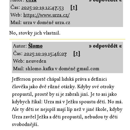
Čas:
2025-10-19 12:47:53
[↑]
Web:
https://www.urza.cz/
Mail: urza v doméně urza.cz
No, stovky jich vlastnil.
Autor:
Šlomo
» odpovědět «
Čas:
2025-10-19 15:46:07
[↑]
Web: neuveden
Mail: shlomo.kafka v doméně gmail.com
Jefferson prostě chápal lidská práva a definici
člověka jako dvě různé otázky. Kdyby své otroky
propustil, prostě by si je zabrali jiní. Je to asi jako
kdybych říkal: Urza má v Ježku spoustu dětí. No má.
Ale ty děti se nejspíš mají líp než v jiné škole, kdyby
Urza zavřel Ježka a děti propustil, nebudou ty děti
svobodnější.