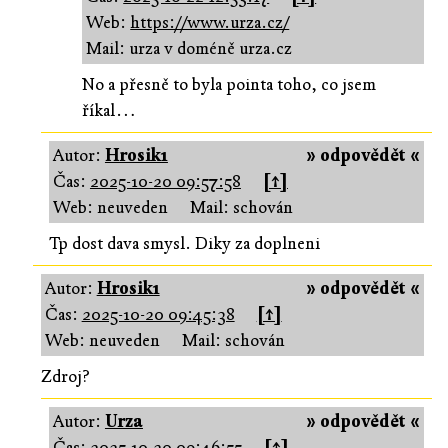
Web:
https://www.urza.cz/
Mail: urza v doméně urza.cz
No a přesně to byla pointa toho, co jsem
říkal…
Autor:
Hrosik1
» odpovědět «
Čas:
2025-10-20 09:57:58
[↑]
Web: neuveden
Mail: schován
Tp dost dava smysl. Diky za doplneni
Autor:
Hrosik1
» odpovědět «
Čas:
2025-10-20 09:45:38
[↑]
Web: neuveden
Mail: schován
Zdroj?
Autor:
Urza
» odpovědět «
Čas:
2025-10-20 09:46:55
[↑]