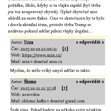
pořádku, líbilo, kdyby si tu vlajku zapálil (byť třeba
jen ten neupravený zbytek). Úplně zbytečně moc
ohledů na snow flakes. Ono ve skutečnosti by to bylo
i docela aktuální téma, protože třeba Trump se
nedávno pokusil udělat pálení vlajky ilegální...
Autor:
Urza
» odpovědět «
Čas:
2025-10-19 22:00:11
[↑]
Web:
https://www.urza.cz/
Mail: urza v doméně urza.cz
Myslím, že mělo velký smysl udělat to takto.
Autor:
Šlomo
» odpovědět «
Čas:
2025-10-21 21:35:18
[↑]
Web: neuveden
Mail: shlomo.kafka v doméně gmail.com
Šedá zóna. Pokud budete na někoho svítit nějakým