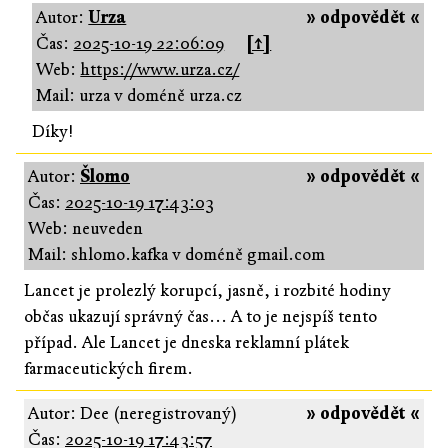
Autor:
Urza
» odpovědět «
Čas:
2025-10-19 22:06:09
[↑]
Web:
https://www.urza.cz/
Mail: urza v doméně urza.cz
Díky!
Autor:
Šlomo
» odpovědět «
Čas:
2025-10-19 17:43:03
Web: neuveden
Mail: shlomo.kafka v doméně gmail.com
Lancet je prolezlý korupcí, jasně, i rozbité hodiny
občas ukazují správný čas... A to je nejspíš tento
případ. Ale Lancet je dneska reklamní plátek
farmaceutických firem.
Autor: Dee (neregistrovaný)
» odpovědět «
Čas:
2025-10-19 17:43:57