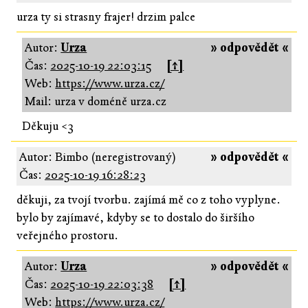
urza ty si strasny frajer! drzim palce
Autor:
Urza
» odpovědět «
Čas:
2025-10-19 22:03:15
[↑]
Web:
https://www.urza.cz/
Mail: urza v doméně urza.cz
Děkuju <3
Autor: Bimbo (neregistrovaný)
» odpovědět «
Čas:
2025-10-19 16:28:23
děkuji, za tvojí tvorbu. zajímá mě co z toho vyplyne.
bylo by zajímavé, kdyby se to dostalo do širšího
veřejného prostoru.
Autor:
Urza
» odpovědět «
Čas:
2025-10-19 22:03:38
[↑]
Web:
https://www.urza.cz/