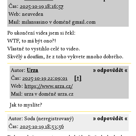
Čas:
2025-10-19 18:16:57
Web: neuveden
Mail: milansasin0 v doméně gmail.com
Po ukončení videa jsem si řekl:
WTF, to má být ono?!
Vlastně to vystihlo celé to video.
Skvělý a doufám, že z toho vykvete mnoho dobrého.
Autor:
Urza
» odpovědět «
Čas:
2025-10-19 22:09:01
[↑]
Web:
https://www.urza.cz/
Mail: urza v doméně urza.cz
Jak to myslíte?
Autor: Soda (neregistrovaný)
» odpovědět «
Čas:
2025-10-19 18:53:56