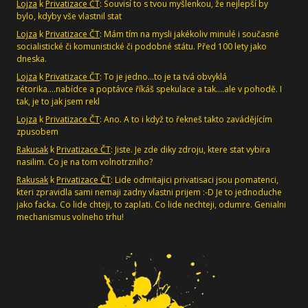
Lojza
k
Privatizace ČT
: Souvisí to s tvou myšlenkou, že nejlepší by
bylo, kdyby vše vlastnil stat
Lojza
k
Privatizace ČT
: Mám tím na mysli jakékoliv minulé i současné
socialistické či komunistické či podobné státu. Před 100 lety jako
dneska.
Lojza
k
Privatizace ČT
: To je jedno...to je ta tvá obvyklá
rétorika....nabídce a poptávce říkáš spekulace a tak....ale v pohodě. I
tak, je to jak jsem rekl
Lojza
k
Privatizace ČT
: Ano. A to i když to řekneš takto zavádějícím
zpusobem
Rakusak
k
Privatizace ČT
: Jiste. Je zde diky zdroju, ktere stat vybira
nasilim. Co je na tom volnotrzniho?
Rakusak
k
Privatizace ČT
: Lide odmitajici privatisaci jsou pomatenci,
kteri zpravidla sami nemaji zadny vlastni prijem :-D Je to jednoduche
jako facka. Co lide chteji, to zaplati. Co lide nechteji, odumre. Genialni
mechanismus volneho trhu!