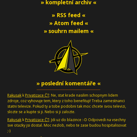
» kompletní archiv «
» RSS feed «
» Atom feed «
» souhrn mailem «
» poslední komentáře «
Rakusak
k
Privatizace ČT
: Ne, stat krade nasilim schopnym lidem
zdroje, coz vyhovuje tem, ktery z toho benefituji! Treba zamestnanci
statni televize. Pokud ty a tobe podobni tak moc chcete svou televizi,
slozte se a kupte si ji. Nebo si ji zalozte.
Rakusak
k
Privatizace ČT
: Jdi uz do blazince :-D Odpovedi na vsechny
sve otazky jsi dostal. Moc nezlob, nebo te zase budou hospitalisovat
;-)