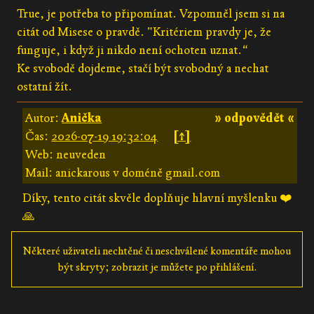
True, je potřeba to připomínat. Vzpomněl jsem si na
citát od Misese o pravdě. "Kritériem pravdy je, že
funguje, i když ji nikdo není ochoten uznat.“
Ke svobodě dojdeme, stačí být svobodný a nechat
ostatní žít.
Autor:
Anička
» odpovědět «
Čas:
2026-07-19 19:32:04
[↑]
Web: neuveden
Mail: anickarous v doméně gmail.com
Díky, tento citát skvěle doplňuje hlavní myšlenku ❤️
🙏
Některé uživateli nechtěné či neschválené komentáře mohou
být skryty; zobrazit je můžete po přihlášení.