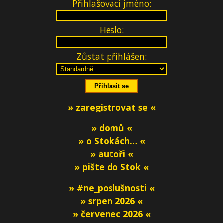
Přihlašovací jméno:
Heslo:
Zůstat přihlášen:
» zaregistrovat se «
» domů «
» o Stokách… «
» autoři «
» pište do Stok «
» #ne_poslušnosti «
» srpen 2026 «
» červenec 2026 «