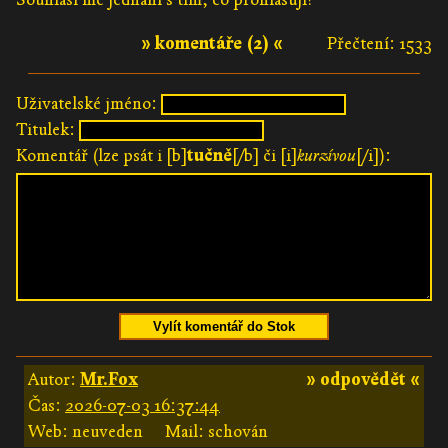
» komentáře (2) «
Přečtení: 1533
Uživatelské jméno:
Titulek:
Komentář (lze psát i [b]
tučně
[/b] či [i]
kurzívou
[/i]):
Vylít komentář do Stok
Autor:
Mr.Fox
» odpovědět «
Čas:
2026-07-03 16:37:44
Web: neuveden
Mail: schován