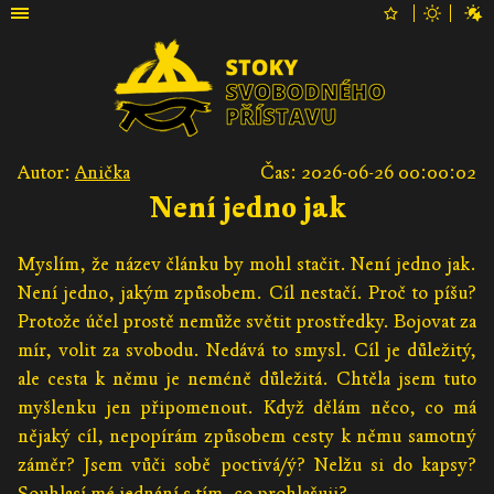
Autor:
Anička
Čas: 2026-06-26 00:00:02
Není jedno jak
Myslím, že název článku by mohl stačit. Není jedno jak.
Není jedno, jakým způsobem. Cíl nestačí. Proč to píšu?
Protože účel prostě nemůže světit prostředky. Bojovat za
mír, volit za svobodu. Nedává to smysl. Cíl je důležitý,
ale cesta k němu je neméně důležitá. Chtěla jsem tuto
myšlenku jen připomenout. Když dělám něco, co má
nějaký cíl, nepopírám způsobem cesty k němu samotný
záměr? Jsem vůči sobě poctivá/ý? Nelžu si do kapsy?
Souhlasí mé jednání s tím, co prohlašuji?