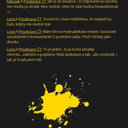
Rakusak
k
Privatizace ČT
: Jdi uz do blazince :-D Odpovedi na vsechny
sve otazky jsi dostal. Moc nezlob, nebo te zase budou hospitalisovat
;-)
Lojza
k
Privatizace ČT
: Souvisí to s tvou myšlenkou, že nejlepší by
bylo, kdyby vše vlastnil stat
Lojza
k
Privatizace ČT
: Mám tím na mysli jakékoliv minulé i současné
socialistické či komunistické či podobné státu. Před 100 lety jako
dneska.
Lojza
k
Privatizace ČT
: To je jedno...to je ta tvá obvyklá
rétorika....nabídce a poptávce říkáš spekulace a tak....ale v pohodě. I
tak, je to jak jsem rekl