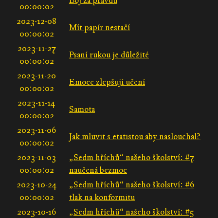
Boj za pravdu
00:00:02
2023-12-08
Mít papír nestačí
00:00:02
2023-11-27
Psaní rukou je důležité
00:00:02
2023-11-20
Emoce zlepšují učení
00:00:02
2023-11-14
Samota
00:00:02
2023-11-06
Jak mluvit s etatistou aby naslouchal?
00:00:02
2023-11-03
„Sedm hříchů“ našeho školství: #7
00:00:02
naučená bezmoc
2023-10-24
„Sedm hříchů“ našeho školství: #6
00:00:02
tlak na konformitu
2023-10-16
„Sedm hříchů“ našeho školství: #5