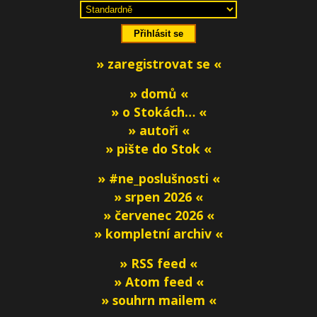
» zaregistrovat se «
» domů «
» o Stokách… «
» autoři «
» pište do Stok «
» #ne_poslušnosti «
» srpen 2026 «
» červenec 2026 «
» kompletní archiv «
» RSS feed «
» Atom feed «
» souhrn mailem «