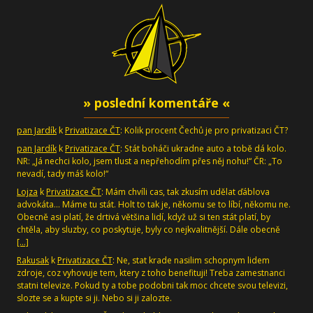
» poslední komentáře «
pan Jardík
k
Privatizace ČT
: Kolik procent Čechů je pro privatizaci ČT?
pan Jardík
k
Privatizace ČT
: Stát boháči ukradne auto a tobě dá kolo.
NR: „Já nechci kolo, jsem tlust a nepřehodím přes něj nohu!“ ČR: „To
nevadí, tady máš kolo!“
Lojza
k
Privatizace ČT
: Mám chvíli cas, tak zkusím udělat ďáblova
advokáta... Máme tu stát. Holt to tak je, někomu se to líbí, někomu ne.
Obecně asi platí, že drtivá většina lidí, když už si ten stát platí, by
chtěla, aby sluzby, co poskytuje, byly co nejkvalitnější. Dále obecně
[…]
Rakusak
k
Privatizace ČT
: Ne, stat krade nasilim schopnym lidem
zdroje, coz vyhovuje tem, ktery z toho benefituji! Treba zamestnanci
statni televize. Pokud ty a tobe podobni tak moc chcete svou televizi,
slozte se a kupte si ji. Nebo si ji zalozte.