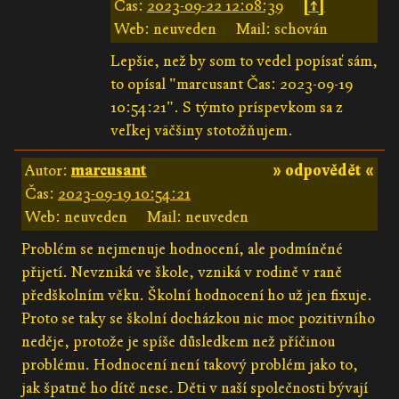
Čas:
2023-09-22 12:08:39
[↑]
Web: neuveden
Mail: schován
Lepšie, než by som to vedel popísať sám,
to opísal "marcusant Čas: 2023-09-19
10:54:21". S týmto príspevkom sa z
veľkej väčšiny stotožňujem.
Autor:
marcusant
» odpovědět «
Čas:
2023-09-19 10:54:21
Web: neuveden
Mail: neuveden
Problém se nejmenuje hodnocení, ale podmíněné
přijetí. Nevzniká ve škole, vzniká v rodině v raně
předškolním věku. Školní hodnocení ho už jen fixuje.
Proto se taky se školní docházkou nic moc pozitivního
neděje, protože je spíše důsledkem než příčinou
problému. Hodnocení není takový problém jako to,
jak špatně ho dítě nese. Děti v naší společnosti bývají