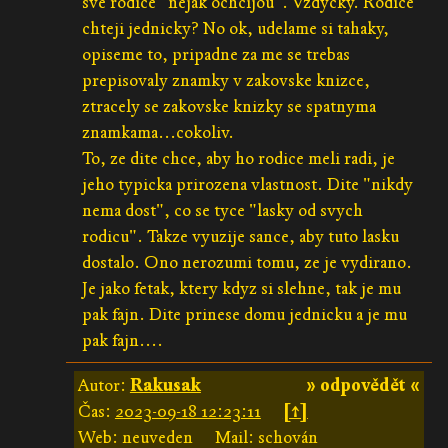
sve rodice "nejak ochcijou". Vzdycky. Rodice
chteji jednicky? No ok, udelame si tahaky,
opiseme to, pripadne za me se trebas
prepisovaly znamky v zakovske knizce,
ztracely se zakovske knizky se spatnyma
znamkama...cokoliv.
To, ze dite chce, aby ho rodice meli radi, je
jeho typicka prirozena vlastnost. Dite "nikdy
nema dost", co se tyce "lasky od svych
rodicu". Takze vyuzije sance, aby tuto lasku
dostalo. Ono nerozumi tomu, ze je vydirano.
Je jako fetak, ktery kdyz si slehne, tak je mu
pak fajn. Dite prinese domu jednicku a je mu
pak fajn....
Autor:
Rakusak
» odpovědět «
Čas:
2023-09-18 12:23:11
[↑]
Web: neuveden
Mail: schován