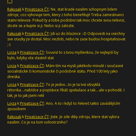
[…]
Rakusak
k
Privatizace ČT
: Ne, stat krade nasilim schopnym lidem
zdroje, coz vyhovuje tem, ktery z toho benefituji! Treba zamestnanci
statni televize. Pokud ty a tobe podobni tak moc chcete svou televizi,
slozte se a kupte si ji. Nebo si ji zalozte.
Rakusak
k
Privatizace ČT
: Jdi uz do blazince :-D Odpovedi na vsechny
sve otazky jsi dostal. Moc nezlob, nebo te zase budou hospitalisovat
;-)
Lojza
k
Privatizace ČT
: Souvisí to s tvou myšlenkou, že nejlepší by
bylo, kdyby vše vlastnil stat
Lojza
k
Privatizace ČT
: Mám tím na mysli jakékoliv minulé i současné
socialistické či komunistické či podobné státu. Před 100 lety jako
dneska.
Lojza
k
Privatizace ČT
: To je jedno...to je ta tvá obvyklá
rétorika....nabídce a poptávce říkáš spekulace a tak....ale v pohodě. I
tak, je to jak jsem rekl
Lojza
k
Privatizace ČT
: Ano. A to i když to řekneš takto zavádějícím
zpusobem
Rakusak
k
Privatizace ČT
: Jiste. Je zde diky zdroju, ktere stat vybira
nasilim. Co je na tom volnotrzniho?