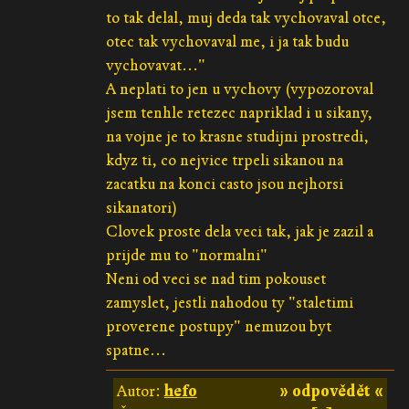
to tak delal, muj deda tak vychovaval otce,
otec tak vychovaval me, i ja tak budu
vychovavat..."
A neplati to jen u vychovy (vypozoroval
jsem tenhle retezec napriklad i u sikany,
na vojne je to krasne studijni prostredi,
kdyz ti, co nejvice trpeli sikanou na
zacatku na konci casto jsou nejhorsi
sikanatori)
Clovek proste dela veci tak, jak je zazil a
prijde mu to "normalni"
Neni od veci se nad tim pokouset
zamyslet, jestli nahodou ty "staletimi
proverene postupy" nemuzou byt
spatne...
Autor:
hefo
» odpovědět «