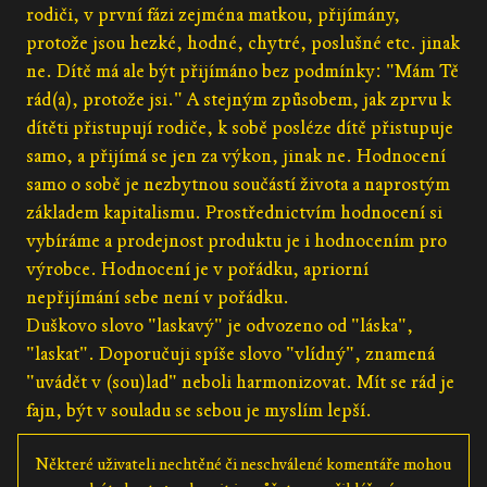
rodiči, v první fázi zejména matkou, přijímány,
protože jsou hezké, hodné, chytré, poslušné etc. jinak
ne. Dítě má ale být přijímáno bez podmínky: "Mám Tě
rád(a), protože jsi." A stejným způsobem, jak zprvu k
dítěti přistupují rodiče, k sobě posléze dítě přistupuje
samo, a přijímá se jen za výkon, jinak ne. Hodnocení
samo o sobě je nezbytnou součástí života a naprostým
základem kapitalismu. Prostřednictvím hodnocení si
vybíráme a prodejnost produktu je i hodnocením pro
výrobce. Hodnocení je v pořádku, apriorní
nepřijímání sebe není v pořádku.
Duškovo slovo "laskavý" je odvozeno od "láska",
"laskat". Doporučuji spíše slovo "vlídný", znamená
"uvádět v (sou)lad" neboli harmonizovat. Mít se rád je
fajn, být v souladu se sebou je myslím lepší.
Některé uživateli nechtěné či neschválené komentáře mohou