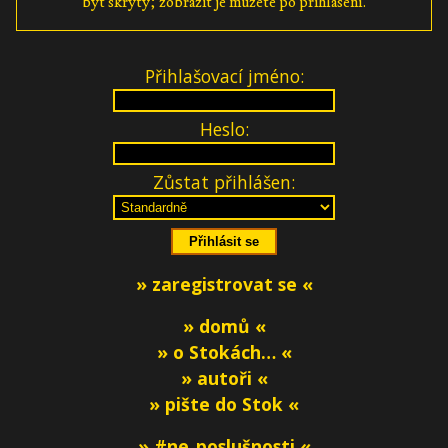
být skryty; zobrazit je můžete po přihlášení.
Přihlašovací jméno:
Heslo:
Zůstat přihlášen:
» zaregistrovat se «
» domů «
» o Stokách… «
» autoři «
» pište do Stok «
» #ne_poslušnosti «