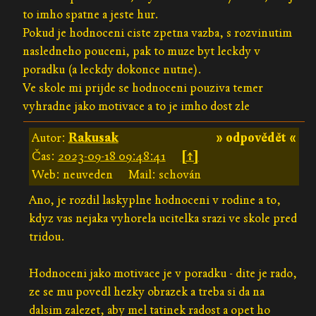
to imho spatne a jeste hur.
Pokud je hodnoceni ciste zpetna vazba, s rozvinutim
nasledneho pouceni, pak to muze byt leckdy v
poradku (a leckdy dokonce nutne).
Ve skole mi prijde se hodnoceni pouziva temer
vyhradne jako motivace a to je imho dost zle
Autor:
Rakusak
» odpovědět «
Čas:
2023-09-18 09:48:41
[↑]
Web: neuveden
Mail: schován
Ano, je rozdil laskyplne hodnoceni v rodine a to,
kdyz vas nejaka vyhorela ucitelka srazi ve skole pred
tridou.
Hodnoceni jako motivace je v poradku - dite je rado,
ze se mu povedl hezky obrazek a treba si da na
dalsim zalezet, aby mel tatinek radost a opet ho