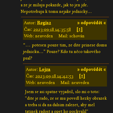
a ze je miluju pokazde, jak to jen jde.
Nepotrebuju k tomu nejake jednicky...
Autor:
Regis2
» odpovědět «
Čas:
2023-09-18 14:35:58
[↑]
Web: neuveden
Mail: schován
“… potesen pouze tim, ze dite prinese domu
jednicku...” Pouze? Kdo tu něco takového
psal?
Autor:
Lojza
» odpovědět «
Čas:
2023-09-18 14:42:53
[↑]
Web: neuveden
Mail: neuveden
Jsem se asi spatne vyjadril, slo mi o toto:
"dite je rado, ze se mu povedl hezky obrazek
a treba si da na dalsim zalezet, aby mel
tatinek radost a opet ho pochvalil"