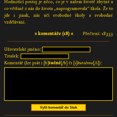
Hodnotící postoj je něco, co je v našem životě zbytné a
co většině z nás do života „naprogramovala“ škola. Že to
jde i jinak, nás učí svobodné školy a svobodné
vzdělávání.
» komentáře (18) «
Přečtení: 18333
Uživatelské jméno:
Titulek:
Komentář (lze psát i [b]
tučně
[/b] či [i]
kurzívou
[/i]):
Vylít komentář do Stok