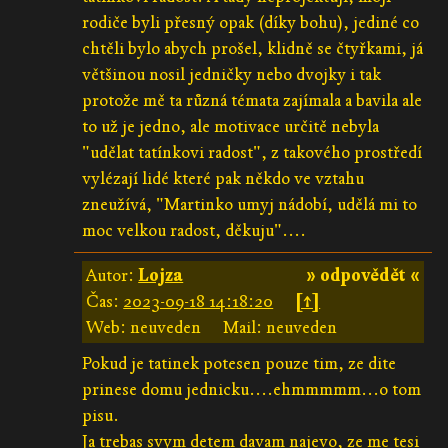
rodiče byli přesný opak (díky bohu), jediné co
chtěli bylo abych prošel, klidně se čtyřkami, já
většinou nosil jedničky nebo dvojky i tak
protože mě ta různá témata zajímala a bavila ale
to už je jedno, ale motivace určitě nebyla
"udělat tatínkovi radost", z takového prostředí
vylézají lidé které pak někdo ve vztahu
zneužívá, "Martinko umyj nádobí, udělá mi to
moc velkou radost, děkuju"....
Autor:
Lojza
» odpovědět «
Čas:
2023-09-18 14:18:20
[↑]
Web: neuveden
Mail: neuveden
Pokud je tatinek potesen pouze tim, ze dite
prinese domu jednicku....ehmmmmm...o tom
pisu.
Ja trebas svym detem davam najevo, ze me tesi