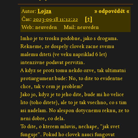
Autor:
Lojza
» odpovědět «
Čas:
2023-09-18 11:12:22
[↑]
Web: neuveden
Mail: neuveden
Imho je to trosku podobne, jako s drogama.
Rekneme, ze dospely clovek zacne svemu
malemu diteti (ve veku napriklad 6 let)
intenzivne podavat pervitin.
A kdyz se proti tomu nekdo ozve, tak ultimatni
protiargument bude: No, to dite to evidentne
chce, tak v cem je problem?
Jako jo, kdyz je to jeho dite, bude mi ho velice
lito (toho ditete), ale to je tak vsechno, co s tim
asi nadelam. No alespon dotycnemu reknu, ze to
neni dobre, co dela.
To dite, o kterem mluvis, nechape, "jak svet
funguje". Pokud ho clovek nauci fungovat