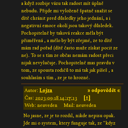
a když rozbije vázu tak radost mít úplně
nebudu. Přijde mi vyloženě špatně snažit se
dítě chránit pred důsledky jeho jednání, a i
negativní emoce okolí jsou takový důsledek.
Pochopitelně by taková reakce měla být
přiměřená , a mělo by být zřejmé, ze to dítě
mám rad pořad (dítě často muže získat pocit ze
ne). To se s tím ze občas nemám radost přeci
nijak nevylučuje. Pochopitelně mas pravdu v
tom, ze spousta rodičů to má tak jak píšeš , a
souhlasím s tím , ze je to hrozné.
Autor:
Lojza
» odpovědět «
Čas:
2023-09-18 14:17:13
[↑]
Web: neuveden
Mail: neuveden
No jasne, ze je to rozdil, nikde nepisu opak.
Jde mi o system, ktery funguje tak, ze "kdyz