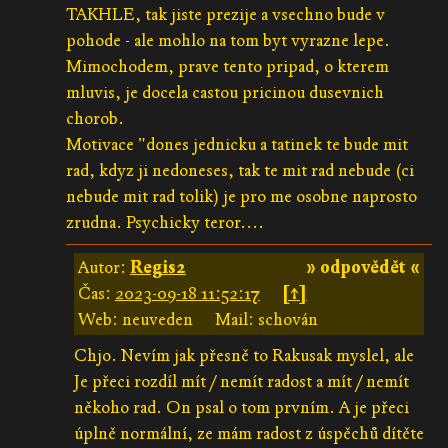
TAKHLE, tak jiste prezije a vsechno bude v
pohode - ale mohlo na tom byt vyrazne lepe.
Mimochodem, prave tento pripad, o kterem
mluvis, je docela castou pricinou dusevnich
chorob.
Motivace "dones jednicku a tatinek te bude mit
rad, kdyz ji nedoneses, tak te mit rad nebude (ci
nebude mit rad tolik) je pro me osobne naprosto
zrudna. Psychicky teror....
Autor:
Regis2
» odpovědět «
Čas:
2023-09-18 11:52:17
[↑]
Web: neuveden
Mail: schován
Chjo. Nevím jak přesně to Rakusak myslel, ale
Je přeci rozdíl mít / nemít radost a mít / nemít
někoho rad. On psal o tom prvním. A je přeci
úplně normální, ze mám radost z úspěchů dítěte