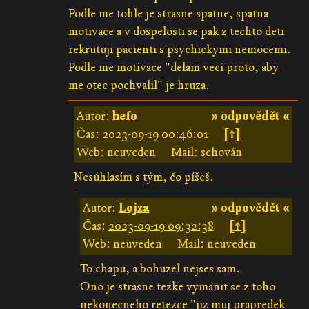
Podle me tohle je strasne spatne, spatna
motivace a v dospelosti se pak z techto deti
rekrutuji pacienti s psychickymi nemocemi.
Podle me motivace "delam veci proto, aby
me otec pochvalil" je hruza.
Autor:
hefo
» odpovědět «
Čas:
2023-09-19 00:46:01
[↑]
Web: neuveden
Mail: schován
Nesúhlasím s tým, čo píšeš.
Autor:
Lojza
» odpovědět «
Čas:
2023-09-19 09:32:38
[↑]
Web: neuveden
Mail: neuveden
To chapu, a bohuzel nejses sam.
Ono je strasne tezke vymanit se z toho
nekonecneho retezce "jiz muj prapredek