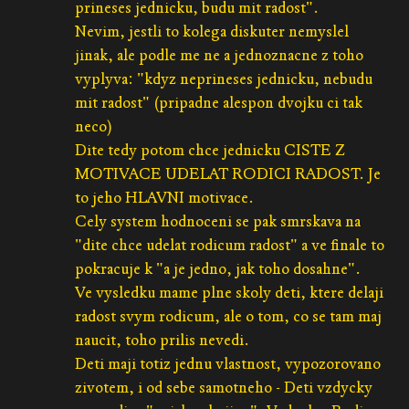
prineses jednicku, budu mit radost".
Nevim, jestli to kolega diskuter nemyslel
jinak, ale podle me ne a jednoznacne z toho
vyplyva: "kdyz neprineses jednicku, nebudu
mit radost" (pripadne alespon dvojku ci tak
neco)
Dite tedy potom chce jednicku CISTE Z
MOTIVACE UDELAT RODICI RADOST. Je
to jeho HLAVNI motivace.
Cely system hodnoceni se pak smrskava na
"dite chce udelat rodicum radost" a ve finale to
pokracuje k "a je jedno, jak toho dosahne".
Ve vysledku mame plne skoly deti, ktere delaji
radost svym rodicum, ale o tom, co se tam maj
naucit, toho prilis nevedi.
Deti maji totiz jednu vlastnost, vypozorovano
zivotem, i od sebe samotneho - Deti vzdycky