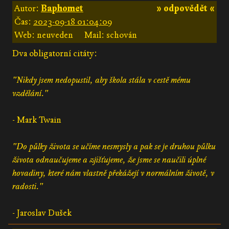
Autor:
Baphomet
» odpovědět «
Čas:
2023-09-18 01:04:09
Web: neuveden
Mail: schován
Dva obligatorní citáty:
"Nikdy jsem nedopustil, aby škola stála v cestě mému
vzdělání."
- Mark Twain
"Do půlky života se učíme nesmysly a pak se je druhou půlku
života odnaučujeme a zjišťujeme, že jsme se naučili úplné
hovadiny, které nám vlastně překážejí v normálním životě, v
radosti."
- Jaroslav Dušek