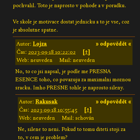
pochvalil. Toto je naprosto v pohode a v poradku.
Ve skole je motivace dostat jednicku a to je vse, coz
je absolutne spatne.
Autor:
Lojza
» odpovědět «
Čas:
2023-09-18 10:22:02
[↑]
Web: neuveden
Mail: neuveden
No, to co jsi napsal, je podle me PRESNA
ESENCE toho, co povazuju za maximalni moznou
sracku. Imho PRESNE tohle je naprosto sileny.
Autor:
Rakusak
» odpovědět «
Čas:
2023-09-18 10:55:45
[↑]
Web: neuveden
Mail: schován
Ne, silene to neni. Pokud to tomu diteti stoji za
to, v cem je problem?