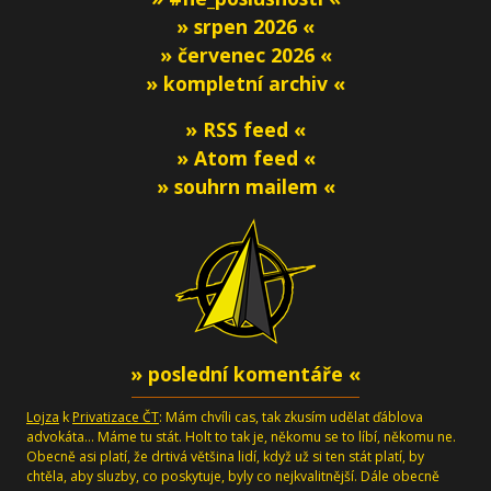
» srpen 2026 «
» červenec 2026 «
» kompletní archiv «
» RSS feed «
» Atom feed «
» souhrn mailem «
» poslední komentáře «
Lojza
k
Privatizace ČT
: Mám chvíli cas, tak zkusím udělat ďáblova
advokáta... Máme tu stát. Holt to tak je, někomu se to líbí, někomu ne.
Obecně asi platí, že drtivá většina lidí, když už si ten stát platí, by
chtěla, aby sluzby, co poskytuje, byly co nejkvalitnější. Dále obecně