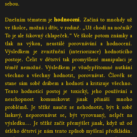
sebou.
Dnešním tématem je
hodnocení
. Začíná to mnohdy už
ve školce, možná i dřív, v rodině. „Už chodí na nočník?
To je ale šikovný chlapeček.“ Ve škole potom známky a
tlak na výkon, neustálé porovnávání a hodnocení.
Výsledkem je zvnitřnění (interiorizace) hodnotícího
postoje. Čelit v dětství tak promyšlené manipulaci je
téměř nemožné. Výsledkem je všudypřítomné nutkání
všechno a všechny hodnotit, porovnávat. Člověk se
stane sám sobě drábem a hodnotí a kritizuje všechno.
Tento hodnotící postoj je toxický, jeho používání a
neschopnost komunikovat jinak přináší mnoho
problémů. Je těžké naučit se nehodnotit, být k sobě
laskavý, neporovnávat se, být vyrovnaný, nelpět na
výsledku… Je těžké začít přemýšlet jinak, když už od
útlého dětství je nám tento způsob myšlení předkládán.