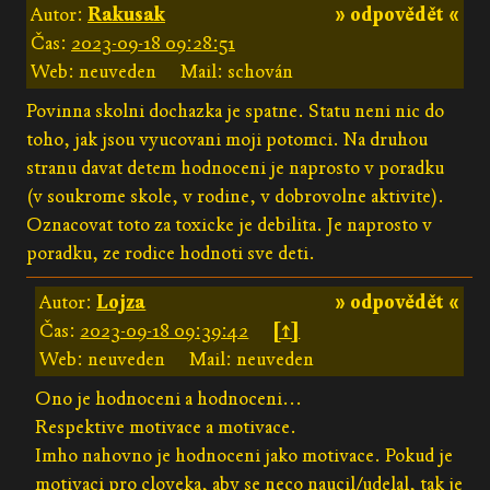
Autor:
Rakusak
» odpovědět «
Čas:
2023-09-18 09:28:51
Web: neuveden
Mail: schován
Povinna skolni dochazka je spatne. Statu neni nic do
toho, jak jsou vyucovani moji potomci. Na druhou
stranu davat detem hodnoceni je naprosto v poradku
(v soukrome skole, v rodine, v dobrovolne aktivite).
Oznacovat toto za toxicke je debilita. Je naprosto v
poradku, ze rodice hodnoti sve deti.
Autor:
Lojza
» odpovědět «
Čas:
2023-09-18 09:39:42
[↑]
Web: neuveden
Mail: neuveden
Ono je hodnoceni a hodnoceni...
Respektive motivace a motivace.
Imho nahovno je hodnoceni jako motivace. Pokud je
motivaci pro cloveka, aby se neco naucil/udelal, tak je