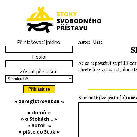
Přihlašovací jméno:
Autor:
Urza
S
Heslo:
Ač se nepovažuji za příliš zd
chcete-li se zúčastnit, doraž
Zůstat přihlášen:
tučn
Komentář (lze psát i [b]
» zaregistrovat se «
» domů «
» o Stokách… «
» autoři «
» pište do Stok «