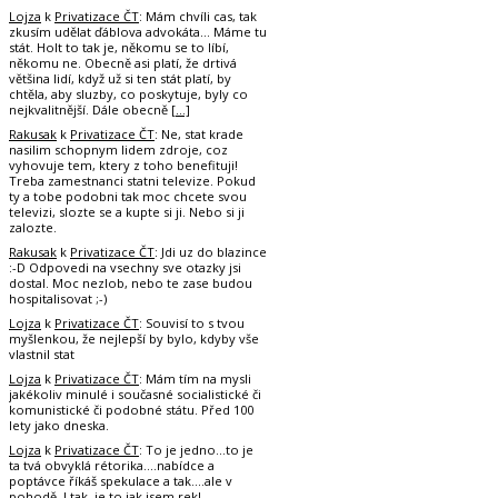
Lojza
k
Privatizace ČT
: Mám chvíli cas, tak
zkusím udělat ďáblova advokáta... Máme tu
stát. Holt to tak je, někomu se to líbí,
někomu ne. Obecně asi platí, že drtivá
většina lidí, když už si ten stát platí, by
chtěla, aby sluzby, co poskytuje, byly co
nejkvalitnější. Dále obecně
[…]
Rakusak
k
Privatizace ČT
: Ne, stat krade
nasilim schopnym lidem zdroje, coz
vyhovuje tem, ktery z toho benefituji!
Treba zamestnanci statni televize. Pokud
ty a tobe podobni tak moc chcete svou
televizi, slozte se a kupte si ji. Nebo si ji
zalozte.
Rakusak
k
Privatizace ČT
: Jdi uz do blazince
:-D Odpovedi na vsechny sve otazky jsi
dostal. Moc nezlob, nebo te zase budou
hospitalisovat ;-)
Lojza
k
Privatizace ČT
: Souvisí to s tvou
myšlenkou, že nejlepší by bylo, kdyby vše
vlastnil stat
Lojza
k
Privatizace ČT
: Mám tím na mysli
jakékoliv minulé i současné socialistické či
komunistické či podobné státu. Před 100
lety jako dneska.
Lojza
k
Privatizace ČT
: To je jedno...to je
ta tvá obvyklá rétorika....nabídce a
poptávce říkáš spekulace a tak....ale v
pohodě. I tak, je to jak jsem rekl