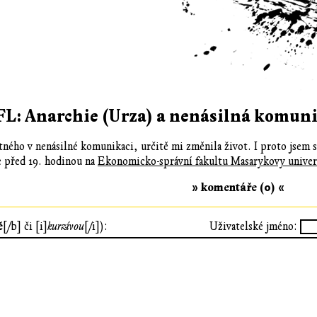
FL: Anarchie (Urza) a nenásilná komuni
atného v nenásilné komunikaci, určitě mi změnila život. I proto jsem 
te před 19. hodinou na
Ekonomicko-správní fakultu Masarykovy univer
» komentáře (0) «
ě
[/b] či [i]
kurzívou
[/i]):
Uživatelské jméno: