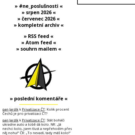
» #ne_poslušnosti «
» srpen 2026 «
» červenec 2026 «
» kompletní archiv «
» RSS feed «
» Atom feed «
» souhrn mailem «
» poslední komentáře «
pan Jardík
k
Privatizace ČT
: Kolik procent
Čechů je pro privatizaci ČT?
pan Jardík
k
Privatizace ČT
: Stát boháči
ukradne auto a tobě dá kolo. NR: „Já
nechci kolo, jsem tlust a nepřehodím přes
něj nohu!“ ČR: „To nevadí, tady máš kolo!“