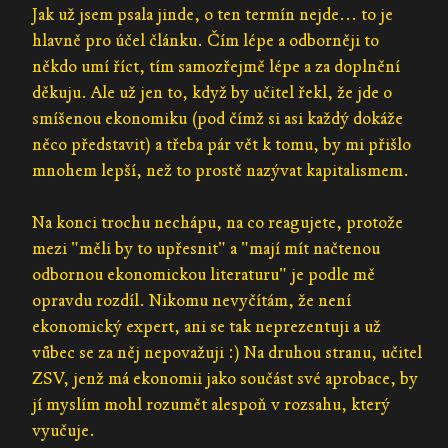
Jak už jsem psala jinde, o ten termín nejde... to je
hlavně pro účel článku. Čím lépe a odborněji to
někdo umí říct, tím samozřejmě lépe a za doplnění
děkuju. Ale už jen to, když by učitel řekl, že jde o
smíšenou ekonomiku (pod čímž si asi každý dokáže
něco představit) a třeba pár vět k tomu, by mi přišlo
mnohem lepší, než to prostě nazývat kapitalismem.
Na konci trochu nechápu, na co reagujete, protože
mezi "měli by to upřesnit" a "mají mít načtenou
odbornou ekonomickou literaturu" je podle mě
opravdu rozdíl. Nikomu nevyčítám, že není
ekonomický expert, ani se tak neprezentuji a už
vůbec se za něj nepovažuji :) Na druhou stranu, učitel
ZSV, jenž má ekonomii jako součást své aprobace, by
jí myslím mohl rozumět alespoň v rozsahu, který
vyučuje.