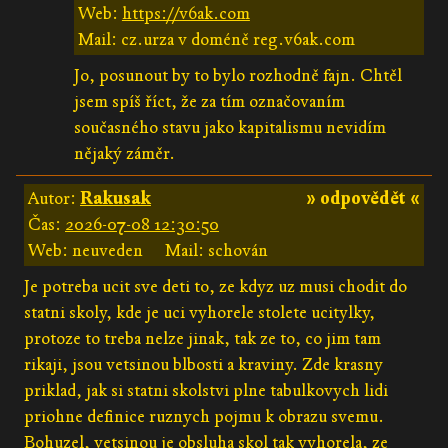
Web:
https://v6ak.com
Mail: cz.urza v doméně reg.v6ak.com
Jo, posunout by to bylo rozhodně fajn. Chtěl
jsem spíš říct, že za tím označovaním
současného stavu jako kapitalismu nevidím
nějaký záměr.
Autor:
Rakusak
» odpovědět «
Čas:
2026-07-08 12:30:50
Web: neuveden
Mail: schován
Je potreba ucit sve deti to, ze kdyz uz musi chodit do
statni skoly, kde je uci vyhorele stolete ucitylky,
protoze to treba nelze jinak, tak ze to, co jim tam
rikaji, jsou vetsinou blbosti a kraviny. Zde krasny
priklad, jak si statni skolstvi plne tabulkovych lidi
priohne definice ruznych pojmu k obrazu svemu.
Bohuzel, vetsinou je obsluha skol tak vyhorela, ze