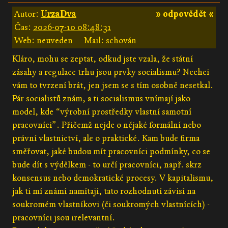
Autor:
UrzaDva
» odpovědět «
Čas:
2026-07-10 08:48:31
Web: neuveden
Mail: schován
Kláro, mohu se zeptat, odkud jste vzala, že státní
zásahy a regulace trhu jsou prvky socialismu? Nechci
vám to tvrzení brát, jen jsem se s tím osobně nesetkal.
Pár socialistů znám, a ti socialismus vnímají jako
model, kde “výrobní prostředky vlastní samotní
pracovníci”. Přičemž nejde o nějaké formální nebo
právní vlastnictví, ale o praktické. Kam bude firma
směřovat, jaké budou mít pracovníci podmínky, co se
bude dít s výdělkem - to určí pracovníci, např. skrz
konsensus nebo demokratické procesy. V kapitalismu,
jak ti mí známí namítají, tato rozhodnutí závisí na
soukromém vlastníkovi (či soukromých vlastnících) -
pracovníci jsou irelevantní.