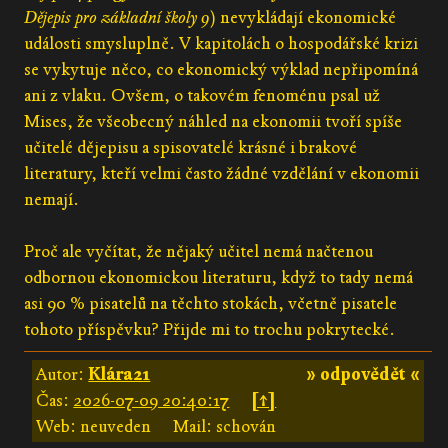
Dějepis pro základní školy 9
) nevykládají ekonomické
události smysluplně. V kapitolách o hospodářské krizi
se vykytuje něco, co ekonomický výklad nepřipomíná
ani z vlaku. Ovšem, o takovém fenoménu psal už
Mises, že všeobecný náhled na ekonomii tvoří spíše
učitelé dějepisu a spisovatelé krásné i brakové
literatury, kteří velmi často žádné vzdělání v ekonomii
nemají.
Proč ale vyčítat, že nějaký učitel nemá načtenou
odbornou ekonomickou literaturu, když to tady nemá
asi 90 % pisatelů na těchto stokách, včetně pisatele
tohoto příspěvku? Přijde mi to trochu pokrytecké.
Autor:
Klára21
» odpovědět «
Čas:
2026-07-09 20:40:17
[↑]
Web: neuveden
Mail: schován