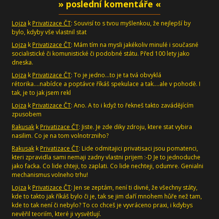
» poslední komentáře «
Lojza
k
Privatizace ČT
: Souvisí to s tvou myšlenkou, že nejlepší by
bylo, kdyby vše vlastnil stat
Lojza
k
Privatizace ČT
: Mám tím na mysli jakékoliv minulé i současné
socialistické či komunistické či podobné státu. Před 100 lety jako
dneska.
Lojza
k
Privatizace ČT
: To je jedno...to je ta tvá obvyklá
rétorika....nabídce a poptávce říkáš spekulace a tak....ale v pohodě. I
tak, je to jak jsem rekl
Lojza
k
Privatizace ČT
: Ano. A to i když to řekneš takto zavádějícím
zpusobem
Rakusak
k
Privatizace ČT
: Jiste. Je zde diky zdroju, ktere stat vybira
nasilim. Co je na tom volnotrzniho?
Rakusak
k
Privatizace ČT
: Lide odmitajici privatisaci jsou pomatenci,
kteri zpravidla sami nemaji zadny vlastni prijem :-D Je to jednoduche
jako facka. Co lide chteji, to zaplati. Co lide nechteji, odumre. Genialni
mechanismus volneho trhu!
Lojza
k
Privatizace ČT
: Jen se zeptám, není ti divné, že všechny státy,
kde to takto jak říkáš bylo či je, tak se jim daří mnohem hůře než tam,
kde to tak není či nebylo? To co chceš je vyvráceno praxi, i kdybys
nevěřil teoriím, které ji vysvětlují.