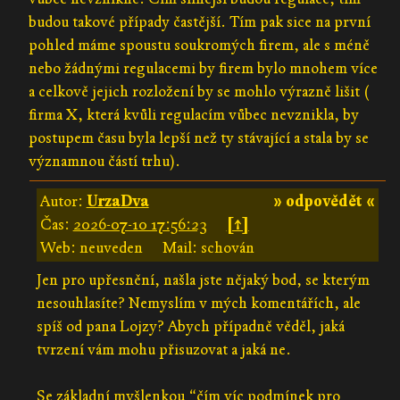
budou takové případy častější. Tím pak sice na první
pohled máme spoustu soukromých firem, ale s méně
nebo žádnými regulacemi by firem bylo mnohem více
a celkově jejich rozložení by se mohlo výrazně lišit (
firma X, která kvůli regulacím vůbec nevznikla, by
postupem času byla lepší než ty stávající a stala by se
významnou částí trhu).
Autor:
UrzaDva
» odpovědět «
Čas:
2026-07-10 17:56:23
[↑]
Web: neuveden
Mail: schován
Jen pro upřesnění, našla jste nějaký bod, se kterým
nesouhlasíte? Nemyslím v mých komentářích, ale
spíš od pana Lojzy? Abych případně věděl, jaká
tvrzení vám mohu přisuzovat a jaká ne.
Se základní myšlenkou “čím víc podmínek pro