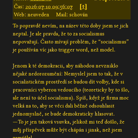
Čas:
2026-07-10 09:56:07
[↑]
Web: neuveden
Mail: schován
To popravdě nevím, na název této doby jsem se jich
neptal. Je ale pravda, že to za socialismus
nepovažují. Často mívají problém, že “socialismus”
je používán víc jako trigger word, než model.
Jenom k té demokracii, aby náhodou nevzniklo
nějaké nedorozumění: Nemyslel jsem to tak, že v
socialistickém prostředí se budou dít volby, kde si
pracovníci vyberou vedoucího (teoreticky by to šlo,
ale není to účel socialismu). Spíš, když je firma moc
velká na to, aby se věci dali běžně odsouhlasit
jednomyslně, se bude demokraticky hlasovat.
—To je jen taková vsuvka, jelikož mi teď došlo, že
můj příspěvek může být chápán i jinak, než jsem
zamýšlel.