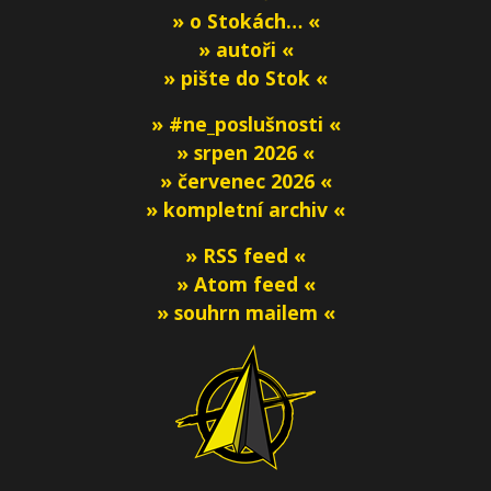
» o Stokách… «
» autoři «
» pište do Stok «
» #ne_poslušnosti «
» srpen 2026 «
» červenec 2026 «
» kompletní archiv «
» RSS feed «
» Atom feed «
» souhrn mailem «