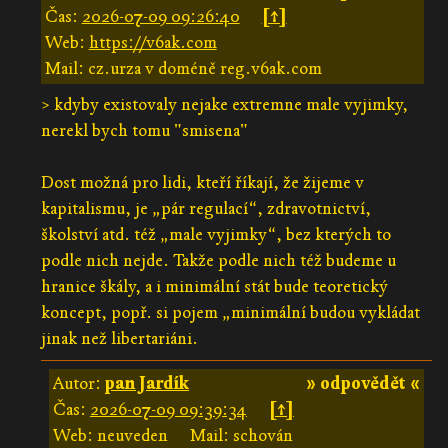
Čas:
2026-07-09 09:26:40
[↑]
Web:
https://v6ak.com
Mail: cz.urza v doméně reg.v6ak.com
> kdyby existovaly nejake extremne male vyjimky,
nerekl bych tomu "smisena"
Dost možná pro lidi, kteří říkají, že žijeme v
kapitalismu, je „pár regulací“, zdravotnictví,
školství atd. též „male vyjimky“, bez kterých to
podle nich nejde. Takže podle nich též budeme u
hranice škály, a i minimální stát bude teoretický
koncept, popř. si pojem „minimální budou vykládat
jinak než libertariáni.
Autor:
pan Jardík
» odpovědět «
Čas:
2026-07-09 09:39:34
[↑]
Web: neuveden
Mail: schován