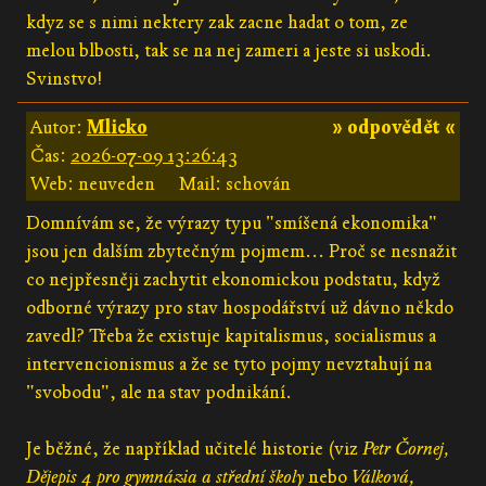
kdyz se s nimi nektery zak zacne hadat o tom, ze
melou blbosti, tak se na nej zameri a jeste si uskodi.
Svinstvo!
Autor:
Mlicko
» odpovědět «
Čas:
2026-07-09 13:26:43
Web: neuveden
Mail: schován
Domnívám se, že výrazy typu "smíšená ekonomika"
jsou jen dalším zbytečným pojmem... Proč se nesnažit
co nejpřesněji zachytit ekonomickou podstatu, když
odborné výrazy pro stav hospodářství už dávno někdo
zavedl? Třeba že existuje kapitalismus, socialismus a
intervencionismus a že se tyto pojmy nevztahují na
"svobodu", ale na stav podnikání.
Je běžné, že například učitelé historie (viz
Petr Čornej,
Dějepis 4 pro gymnázia a střední školy
nebo
Válková,