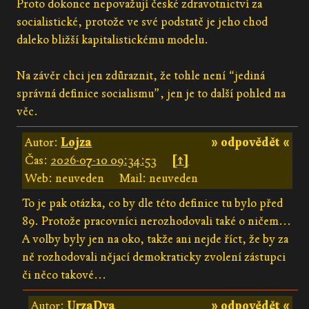
Proto dokonce nepovažují české zdravotnictví za
socialistické, protože ve své podstatě je jeho chod
daleko bližší kapitalistickému modelu.
Na závěr chci jen zdůraznit, že tohle není “jediná
správná definice socialismu”, jen je to další pohled na
věc.
Autor:
Lojza
» odpovědět «
Čas:
2026-07-10 09:34:53
[↑]
Web: neuveden
Mail: neuveden
To je pak otázka, co by dle této definice tu bylo před
89. Protože pracovníci nerozhodovali také o ničem...
A volby byly jen na oko, takže ani nejde říct, že by za
ně rozhodovali nějací demokraticky zvolení zástupci
či něco takové...
Autor:
UrzaDva
» odpovědět «