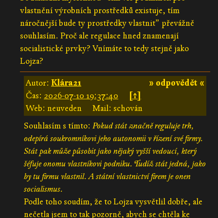
vlastnění výrobních prostředků existuje, tím
náročnější bude ty prostředky vlastnit” převážně
souhlasím. Proč ale regulace hned znamenají
socialistické prvky? Vnímáte to tedy stejně jako
Lojza?
Autor:
Klára21
» odpovědět «
Čas:
2026-07-10 19:37:40
[↑]
Web: neuveden
Mail: schován
Souhlasím s tímto:
Pokud stát značně reguluje trh,
odepírá soukromníkovi jeho autonomii v řízení své firmy.
Stát pak může působit jako nějaký vyšší vedoucí, který
šéfuje onomu vlastníkovi podniku. Tudíž stát jedná, jako
by tu firmu vlastnil. A státní vlastnictví firem je onen
socialismus.
Podle toho soudím, že to Lojza vysvětlil dobře, ale
nečetla jsem to tak pozorně, abych se chtěla ke