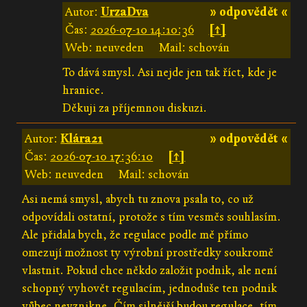
Autor:
UrzaDva
» odpovědět «
Čas:
2026-07-10 14:10:36
[↑]
Web: neuveden
Mail: schován
To dává smysl. Asi nejde jen tak říct, kde je
hranice.
Děkuji za příjemnou diskuzi.
Autor:
Klára21
» odpovědět «
Čas:
2026-07-10 17:36:10
[↑]
Web: neuveden
Mail: schován
Asi nemá smysl, abych tu znova psala to, co už
odpovídali ostatní, protože s tím vesměs souhlasím.
Ale přidala bych, že regulace podle mě přímo
omezují možnost ty výrobní prostředky soukromě
vlastnit. Pokud chce někdo založit podnik, ale není
schopný vyhovět regulacím, jednoduše ten podnik
vůbec nevznikne. Čím silnější budou regulace, tím