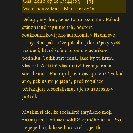
Čas:
2026-07-10 13:44:03
[↑]
Web: neuveden
Mail: schován
Děkuji, myslím, že už tomu rozumím. Pokud
stát značně reguluje trh, odepírá
soukromníkovi jeho autonomii v řízení své
firmy. Stát pak může působit jako nějaký vyšší
vedoucí, který šéfuje onomu vlastníkovi
podniku. Tudíž stát jedná, jako by tu firmu
vlastnil. A státní vlastnictví firem je onen
socialismus. Pochopil jsem vás správně? Pokud
ano, pak už mi je jasné, proč regulace
přiřazujete k socialismu, a je to naprosto v
pořádku.
Myslím si ale, že socialisté (myšleno moji
známí) na tu situaci pohlíží z jiného úhlu. Pro
ně je jedno, kdo sedí na vrchu, jestli