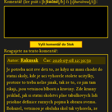
Komentář (lze psát i [b]
tučně
[/b] či [i]
kurzívou
[/i]):
Vylít komentář do Stok
Reagujete na tento komentář:
Autor:
Rakusak
Čas:
2026-07-08 12:30:50
Je potreba ucit sve deti to, ze kdyz uz musi chodit do
statni skoly, kde je uci vyhorele stolete ucitylky,
protoze to treba nelze jinak, tak ze to, co jim tam
rikaji, jsou vetsinou blbosti a kraviny. Zde krasny
priklad, jak si statni skolstvi plne tabulkovych lidi
priohne definice ruznych pojmu k obrazu svemu.
Bohuzel, vetsinou je obsluha skol tak vyhorela, ze