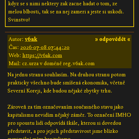
kdyz se s nimi nektery zak zacne hadat o tom, ze
melou blbosti, tak se na nej zameri a jeste si uskodi.
Svinstvo!
Autor:
v6ak
» odpovědět «
Čas:
2026-07-08 07:44:20
Web:
https://v6ak.com
Mail: cz.urza v doméně reg.v6ak.com
Na jednu stranu souhlasím. Na druhou stranu potom
prakticky všechno bude smíšená ekonomika, včetně
Severní Koreji, kde budou nějaké zbytky trhu.
Zároveň za tím označovaním současného stavu jako
kapitalismu nevidím nějaký záměr. To označení IMHO
pro spoustu lidí odpovídá škále, kterou si dovedou
představit, a pro jejich představivost jsme blízko