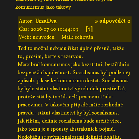
komunismus jako takovy
Autor:
UrzaDva
» odpovědět «
Čas:
2026-07-10 10:44:03
[↑]
Web: neuveden
Mail: schován
Teď to možná nebudu říkat úplně přesně, takže
to, prosím, berte s rezervou.
Marx bral komunismus jako bezstátní, beztřídní a
bezpeněžní společnost. Socialismus byl podle něj
způsob, jak se ke komunismu dostat. Socialismus
by bylo státní vlastnictví výrobních prostředků,
protože stát by tvořila celá pracovní třída -
pracovníci. V takovém případě máte rozhodně
pravdu - státní vlastnictví by byl socialismus.
Jak říkám, definic socialismu bude určitě více,
jako tomu je u spousty abstraktních pojmů.
Nedokážu se svými znalostmi definici obhájit,