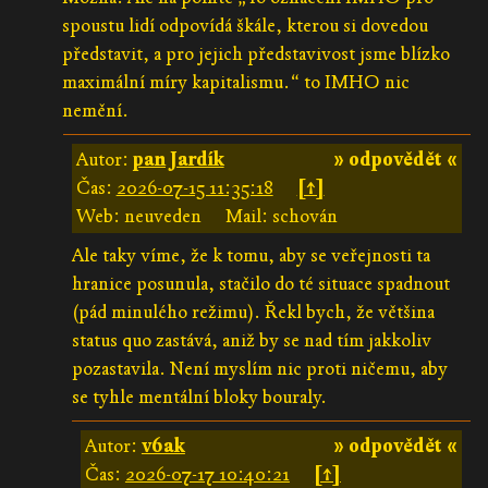
spoustu lidí odpovídá škále, kterou si dovedou
představit, a pro jejich představivost jsme blízko
maximální míry kapitalismu.“ to IMHO nic
nemění.
Autor:
pan Jardík
» odpovědět «
Čas:
2026-07-15 11:35:18
[↑]
Web: neuveden
Mail: schován
Ale taky víme, že k tomu, aby se veřejnosti ta
hranice posunula, stačilo do té situace spadnout
(pád minulého režimu). Řekl bych, že většina
status quo zastává, aniž by se nad tím jakkoliv
pozastavila. Není myslím nic proti ničemu, aby
se tyhle mentální bloky bouraly.
Autor:
v6ak
» odpovědět «
Čas:
2026-07-17 10:40:21
[↑]