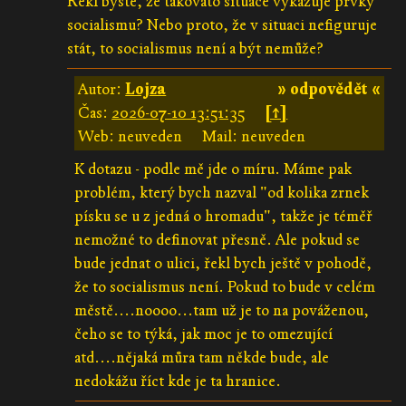
Řekl byste, že takováto situace vykazuje prvky
socialismu? Nebo proto, že v situaci nefiguruje
stát, to socialismus není a být nemůže?
Autor:
Lojza
» odpovědět «
Čas:
2026-07-10 13:51:35
[↑]
Web: neuveden
Mail: neuveden
K dotazu - podle mě jde o míru. Máme pak
problém, který bych nazval "od kolika zrnek
písku se u z jedná o hromadu", takže je téměř
nemožné to definovat přesně. Ale pokud se
bude jednat o ulici, řekl bych ještě v pohodě,
že to socialismus není. Pokud to bude v celém
městě....noooo...tam už je to na pováženou,
čeho se to týká, jak moc je to omezující
atd....nějaká můra tam někde bude, ale
nedokážu říct kde je ta hranice.