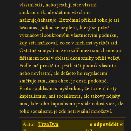
vlastní stát, nebo jestli ji sice vlastní
soukromník, ale stát mu všechno
nařizuje/zakazuje. Extrémní příklad toho je asi
fašismus, pokud se nepletu, který se právě
vyznačoval soukromým vlastnictvím podniku,
kdy stát nařizoval, co se v nich má vyrábět atd.
Ostatně si myslím, že rozdíl mezi socialismem a
fašismem není v oblasti ekonomiky příliš velký.
Podle mě prostě to, jestli stát podnik vlastní a
nebo nevlastní, ale defacto ho regulacemi
směřuje tam, kam chce, je dosti podobné.
Proto souhlasím s myšlenkou, že tu není čistý
kapitalismus, ani socialismus, ale takový nějaký
mix, kde toho kapitalismu je stále o dost více, ale
toho socialismu je zde netriviální množství.
Autor:
UrzaDva
» odpovědět «