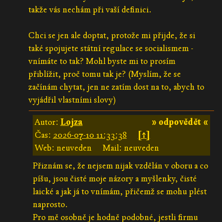
takže vás nechám při vaší definici.
Chci se jen ale doptat, protože mi přijde, že si
také spojujete státní regulace se socialismem -
vnímáte to tak? Mohl byste mi to prosím
přiblížit, proč tomu tak je? (Myslím, že se
začínám chytat, jen ne zatím dost na to, abych to
vyjádřil vlastními slovy)
Autor:
Lojza
» odpovědět «
Čas:
2026-07-10 11:33:38
[↑]
Web: neuveden
Mail: neuveden
Přiznám se, že nejsem nijak vzdělán v oboru a co
píšu, jsou čisté moje názory a myšlenky, čisté
laické a jak já to vnímám, přičemž se mohu plést
naprosto.
Pro mě osobně je hodně podobné, jestli firmu