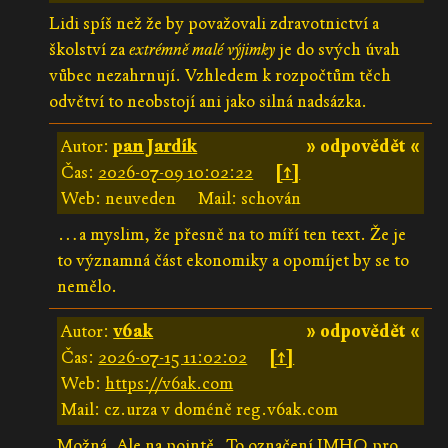
Lidi spíš než že by považovali zdravotnictví a
školství za
extrémně malé výjimky
je do svých úvah
vůbec nezahrnují. Vzhledem k rozpočtům těch
odvětví to neobstojí ani jako silná nadsázka.
Autor:
pan Jardík
» odpovědět «
Čas:
2026-07-09 10:02:22
[↑]
Web: neuveden
Mail: schován
…a myslim, že přesně na to míří ten text. Že je
to významná část ekonomiky a opomíjet by se to
nemělo.
Autor:
v6ak
» odpovědět «
Čas:
2026-07-15 11:02:02
[↑]
Web:
https://v6ak.com
Mail: cz.urza v doméně reg.v6ak.com
Možná. Ale na pointě „To označení IMHO pro