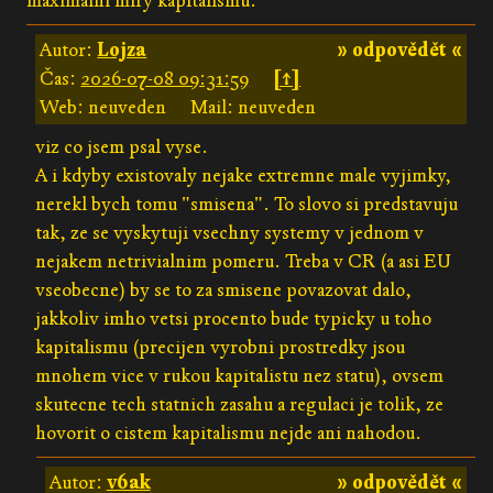
maximální míry kapitalismu.
Autor:
Lojza
» odpovědět «
Čas:
2026-07-08 09:31:59
[↑]
Web: neuveden
Mail: neuveden
viz co jsem psal vyse.
A i kdyby existovaly nejake extremne male vyjimky,
nerekl bych tomu "smisena". To slovo si predstavuju
tak, ze se vyskytuji vsechny systemy v jednom v
nejakem netrivialnim pomeru. Treba v CR (a asi EU
vseobecne) by se to za smisene povazovat dalo,
jakkoliv imho vetsi procento bude typicky u toho
kapitalismu (precijen vyrobni prostredky jsou
mnohem vice v rukou kapitalistu nez statu), ovsem
skutecne tech statnich zasahu a regulaci je tolik, ze
hovorit o cistem kapitalismu nejde ani nahodou.
Autor:
v6ak
» odpovědět «