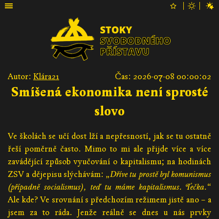
Autor:
Klára21
Čas: 2026-07-08 00:00:02
Smíšená ekonomika není sprosté
slovo
Ve školách se učí dost lží a nepřesností, jak se tu ostatně
řeší poměrně často. Mimo to mi ale přijde více a více
zavádějící způsob vyučování o kapitalismu; na hodinách
ZSV a dějepisu slýchávám: „
Dříve tu prostě byl komunismus
(případně socialismus), teď tu máme kapitalismus. Tečka.
“
Ale kde? Ve srovnání s předchozím režimem jistě ano – a
jsem za to ráda. Jenže reálně se dnes u nás prvky