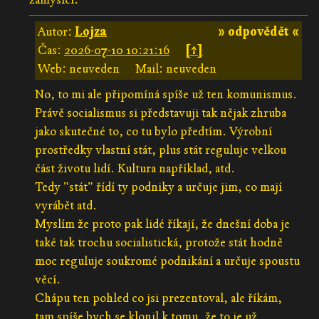
Autor:
Lojza
» odpovědět «
Čas:
2026-07-10 10:21:16
[↑]
Web: neuveden
Mail: neuveden
No, to mi ale připomíná spíše už ten komunismus.
Právě socialismus si představuji tak nějak zhruba
jako skutečné to, co tu bylo předtím. Výrobní
prostředky vlastní stát, plus stát reguluje velkou
část životu lidí. Kultura například, atd.
Tedy "stát" řídí ty podniky a určuje jim, co mají
vyrábět atd.
Myslím že proto pak lidé říkají, že dnešní doba je
také tak trochu socialistická, protože stát hodně
moc reguluje soukromé podnikání a určuje spoustu
věcí.
Chápu ten pohled co jsi prezentoval, ale říkám,
tam spíše bych se klonil k tomu, že to je už