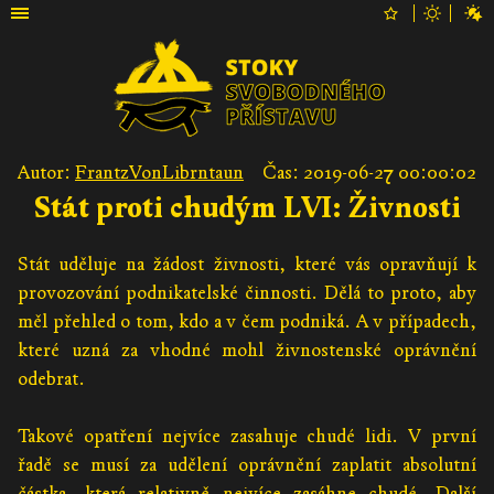
Autor:
FrantzVonLibrntaun
Čas: 2019-06-27 00:00:02
Stát proti chudým LVI: Živnosti
Stát uděluje na žádost živnosti, které vás opravňují k
provozování podnikatelské činnosti. Dělá to proto, aby
měl přehled o tom, kdo a v čem podniká. A v případech,
které uzná za vhodné mohl živnostenské oprávnění
odebrat.
Takové opatření nejvíce zasahuje chudé lidi. V první
řadě se musí za udělení oprávnění zaplatit absolutní
částka, která relativně nejvíce zasáhne chudé. Další