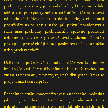
problém je složitost, je to sada kroků, kterou musí lidé
udělat a to je nepochybně v určité míře může odrazovat
od podnikání. Nejvíce na to doplácí lidé, kteří nemají
prostředky na to, aby si nakoupili právní poradenství a
sami mají problémy problematiku správně pochopit
nebo nemají čas a energii se věnovat studování zákonů a
postupů – prostě chtějí pouze poskytovat nějakou službu
nebo prodávat zboží.
Další forma poškozování chudých může vznikat tím, že
kvůli výše zmíněným důvodům se lidé radši rozhodnou
zůstat zaměstnaní, čímž zvyšují nabídku práce, která se
projeví nižší cenou práce.
Řešením je zrušit koncept živností a nechat lidi podnikat
jak uznají za vhodné. Ušetří se nejen administrativní
náklady na straně státu i živnostníků, ale povede to k