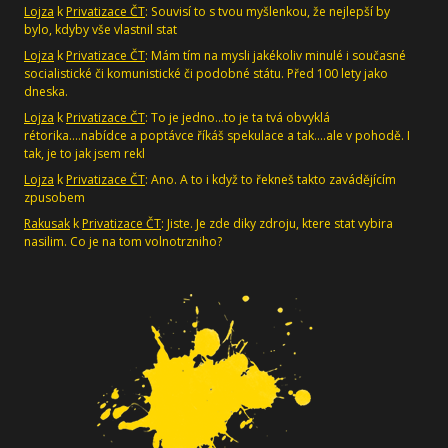
Lojza
k
Privatizace ČT
: Souvisí to s tvou myšlenkou, že nejlepší by
bylo, kdyby vše vlastnil stat
Lojza
k
Privatizace ČT
: Mám tím na mysli jakékoliv minulé i současné
socialistické či komunistické či podobné státu. Před 100 lety jako
dneska.
Lojza
k
Privatizace ČT
: To je jedno...to je ta tvá obvyklá
rétorika....nabídce a poptávce říkáš spekulace a tak....ale v pohodě. I
tak, je to jak jsem rekl
Lojza
k
Privatizace ČT
: Ano. A to i když to řekneš takto zavádějícím
zpusobem
Rakusak
k
Privatizace ČT
: Jiste. Je zde diky zdroju, ktere stat vybira
nasilim. Co je na tom volnotrzniho?