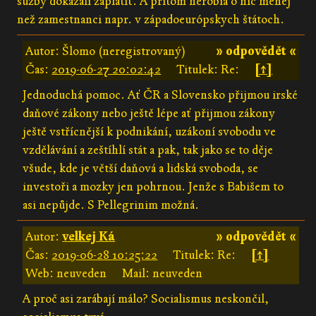
sužby dokázali zaplatiť. A pritom nerobia o nič menej
než zamestnanci napr. v západoeurópskych štátoch.
Autor: Šlomo (neregistrovaný)
» odpovědět «
Čas:
2019-06-27 20:02:42
Titulek: Re:
[↑]
Jednoduchá pomoc. Ať ČR a Slovensko přijmou irské
daňové zákony nebo ještě lépe ať přijmou zákony
ještě vstřícnější k podnikání, uzákoní svobodu ve
vzdělávání a zeštíhlí stát a pak, tak jako se to děje
všude, kde je větší daňová a lidská svoboda, se
investoři a mozky jen pohrnou. Jenže s Babišem to
asi nepůjde. S Pellegrinim možná.
Autor:
velkej Ká
» odpovědět «
Čas:
2019-06-28 10:25:22
Titulek: Re:
[↑]
Web: neuveden
Mail: neuveden
A proč asi zarábají málo? Socialismus neskončil,