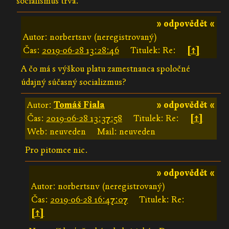
socialismus trvá.
» odpovědět «
Autor: norbertsnv (neregistrovaný)
Čas:
2019-06-28 13:28:46
Titulek: Re:
[↑]
A čo má s výškou platu zamestnanca spoločné
údajný súčasný socializmus?
Autor:
Tomáš Fiala
» odpovědět «
Čas:
2019-06-28 13:37:58
Titulek: Re:
[↑]
Web: neuveden
Mail: neuveden
Pro pitomce nic.
» odpovědět «
Autor: norbertsnv (neregistrovaný)
Čas:
2019-06-28 16:47:07
Titulek: Re:
[↑]