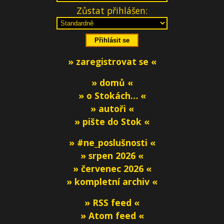
Zůstat přihlášen:
» zaregistrovat se «
» domů «
» o Stokách… «
» autoři «
» pište do Stok «
» #ne_poslušnosti «
» srpen 2026 «
» červenec 2026 «
» kompletní archiv «
» RSS feed «
» Atom feed «