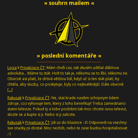
» souhrn mailem «
» poslední komentáře «
Lojza
k
Privatizace ČT
: Mám chvíli cas, tak zkusím udělat ďáblova
advokáta... Máme tu stát. Holt to tak je, někomu se to líbí, někomu ne.
Obecně asi platí, že drtivá většina lidí, když už si ten stát platí, by
chtěla, aby sluzby, co poskytuje, byly co nejkvalitnější. Dále obecně
[…]
Rakusak
k
Privatizace ČT
: Ne, stat krade nasilim schopnym lidem
zdroje, coz vyhovuje tem, ktery z toho benefituji! Treba zamestnanci
statni televize. Pokud ty a tobe podobni tak moc chcete svou televizi,
slozte se a kupte si ji. Nebo si ji zalozte.
Rakusak
k
Privatizace ČT
: Jdi uz do blazince :-D Odpovedi na vsechny
sve otazky jsi dostal. Moc nezlob, nebo te zase budou hospitalisovat
;-)