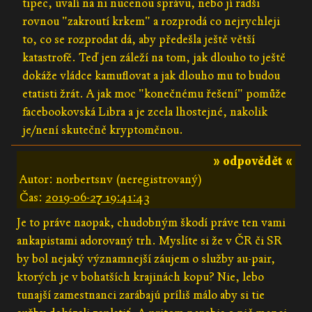
tipec, uvalí na ni nucenou správu, nebo jí radši
rovnou "zakroutí krkem" a rozprodá co nejrychleji
to, co se rozprodat dá, aby předešla ještě větší
katastrofě. Teď jen záleží na tom, jak dlouho to ještě
dokáže vládce kamuflovat a jak dlouho mu to budou
etatisti žrát. A jak moc "konečnému řešení" pomůže
facebookovská Libra a je zcela lhostejné, nakolik
je/není skutečně kryptoměnou.
» odpovědět «
Autor: norbertsnv (neregistrovaný)
Čas:
2019-06-27 19:41:43
Je to práve naopak, chudobným škodí práve ten vami
ankapistami adorovaný trh. Myslíte si že v ČR či SR
by bol nejaký významnejší záujem o služby au-pair,
ktorých je v bohatších krajinách kopu? Nie, lebo
tunajší zamestnanci zarábajú príliš málo aby si tie