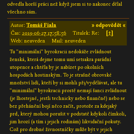
odvedla horší práci než když jsem si to nakonec dělal
všechno sám.
Autor:
Tomáš Fiala
» odpovědět «
Čas:
2019-06-27 17:58:56
Titulek: Re:
[↑]
Web: neuveden
Mail: neuveden
Tu "minimální" byrokracii nedokáže zvládnout
ženská, která dejme tomu umí setsakra parádní
utopence a chtěla by je nabízet po okolních
hospodách hostinským. To je strašně obrovské
množství lidí, kteří by si mohli při/vydělávat, ale tu
"minimální" byrokracii prostě nemají šanci zvládnout
(je lhostejné, jestli technicky nebo finančně) nebo se
bez přehánění bojí něco začít, protože za kdejaký
prd, který mohou porušit v podstatě kdykoli čímkoli,
jim hrozí (a tím i jejich rodinám) likvidační pokuty.
Což pro drobné živnostníčky může být v jejich