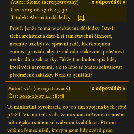
Autor: Šlomo (neregistrovaný)
» odpovědět «
Čas:
2019-06-27 16:43:30
Titulek: Ale má to důsledky
[↑]
Právě. Jenže to má neočekávané důsledky. Jste-li
třeba architekt a dáte-li si tam stavební činnost,
nesmíte pak být ve správní radě, která stejnou
činnost provádí, abyste náhodou takovou společnost
neokradli o zákazníky. Takže tam budou spíš lidé,
kteří věci nerozumí, a o to lépe se budou schvalovat
předražené zakázky. Není to geniální?
Autor: vch (neregistrovaný)
» odpovědět «
Čas:
2019-06-27 14:38:58
Tu minimální byrokracii, co je s tím spojena bych ještě
přežil. Víc mi teda vadí, že na spoustu živností musím
mít nějakou státem schválenou kvalifikaci. Přitom
většina řemeslníků, kterým jsem kdy svěřil práci