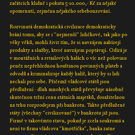
začátcích klidně i pokuta 5-10.000,- Kč za nějaké
opomenutí, zejména nějakého sebebonzování.
Rozvinutá demokratická civilizace demokraticky
brání tomu, aby se i "nejmenší" lidičkové, tak jako po
věky věků, mohli živit tím, že si navzájem nabízejí
produkty a služby, které navzájem poptávají. Odírá je
v montážních a retailových halách o víc než polovinu
peněz nepřehlednou houštinou povinných plateb a
odvodů a kriminalizuje každý halíř, který by si lidi
nechali pro sebe. Přičemž vládcové států jsou
předlužení - dluh mnohých států převyšuje násobně
skutečnou tržní cenu státních majetků, dosažitelnou
na trhu rozprodejem při bankrotu. Takto předlužené
státy (všechny "civilizované") v bankrotu již jsou.
Firmě v takovémto stavu, pokud je zcela soukromá a
není to firma vládcova "kmotříčka", banka zatne