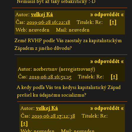
Nemusíš byť až taký sebakritický :-D
Autor:
velkej Ká
» odpovědět «
Čas:
2019-06-28 16:22:18
Titulek: Re:
[↑]
Web: neuveden
Mail: neuveden
Země RVHP podle Vás zaostaly za kapitalistickým
Západem z jiného důvodu?
» odpovědět «
Autor: norbertsnv (neregistrovaný)
Čas:
2019-06-28 16:51:15
Titulek: Re:
[↑]
A kedy podľa Vás ten kedysi kapitalistický Západ
prešiel ku údajnému socializmu?
Autor:
velkej Ká
» odpovědět «
Čas:
2019-06-28 17:12:38
Titulek: Re:
[↑]
Web: neuveden
Mail: neuveden