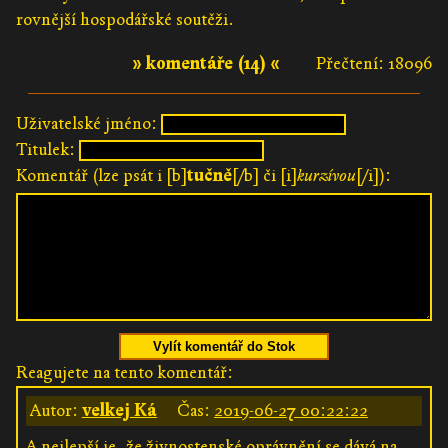
rovnější hospodářské soutěži.
» komentáře (14) «
Přečtení: 18096
Uživatelské jméno:
Titulek:
Komentář (lze psát i [b]
tučně
[/b] či [i]
kurzívou
[/i]):
Vylít komentář do Stok
Reagujete na tento komentář:
Autor:
velkej Ká
Čas:
2019-06-27 00:22:22
A nejlepší je, že živnostenské oprávnění se dává na