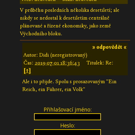
V průběhu posledních několika desetiletí; ale
nikdy se nedostal k desetiletím centrálně
plánované a řízené ekonomiky, jako země
Východního bloku.
» odpovědět «
Autor: Didi (neregistrovaný)
Čas:
2019-07-01 18:36:43
Titulek: Re:
[↑]
Ale i to přijde. Spolu s prosazovaným "Ein
Reich, ein Führer, ein Volk"
Přihlašovací jméno:
Heslo: