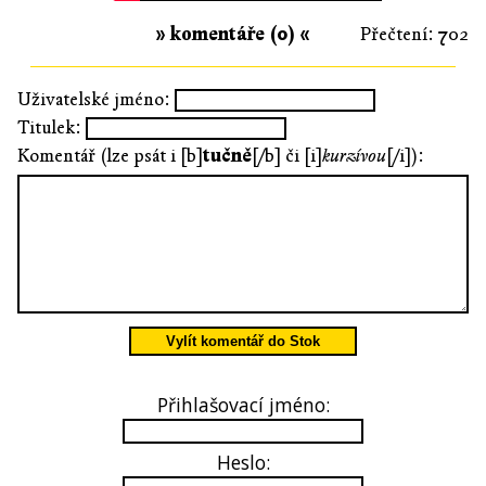
» komentáře (0) «
Přečtení: 702
Uživatelské jméno:
Titulek:
Komentář (lze psát i [b]
tučně
[/b] či [i]
kurzívou
[/i]):
Vylít komentář do Stok
Přihlašovací jméno:
Heslo: