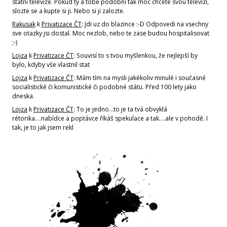
statni televize. Pokud ty a tobe podobni tak moc chcete svou televizi,
slozte se a kupte si ji. Nebo si ji zalozte.
Rakusak
k
Privatizace ČT
: Jdi uz do blazince :-D Odpovedi na vsechny
sve otazky jsi dostal. Moc nezlob, nebo te zase budou hospitalisovat
;-)
Lojza
k
Privatizace ČT
: Souvisí to s tvou myšlenkou, že nejlepší by
bylo, kdyby vše vlastnil stat
Lojza
k
Privatizace ČT
: Mám tím na mysli jakékoliv minulé i současné
socialistické či komunistické či podobné státu. Před 100 lety jako
dneska.
Lojza
k
Privatizace ČT
: To je jedno...to je ta tvá obvyklá
rétorika....nabídce a poptávce říkáš spekulace a tak....ale v pohodě. I
tak, je to jak jsem rekl