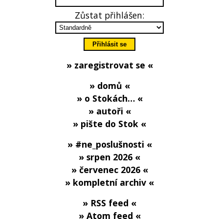
Zůstat přihlášen:
» zaregistrovat se «
» domů «
» o Stokách… «
» autoři «
» pište do Stok «
» #ne_poslušnosti «
» srpen 2026 «
» červenec 2026 «
» kompletní archiv «
» RSS feed «
» Atom feed «