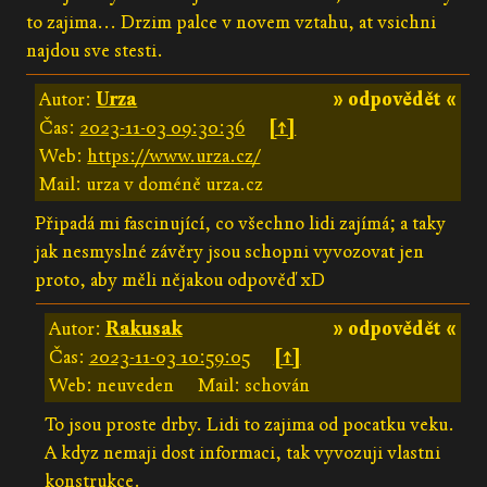
to zajima... Drzim palce v novem vztahu, at vsichni
najdou sve stesti.
Autor:
Urza
» odpovědět «
Čas:
2023-11-03 09:30:36
[↑]
Web:
https://www.urza.cz/
Mail: urza v doméně urza.cz
Připadá mi fascinující, co všechno lidi zajímá; a taky
jak nesmyslné závěry jsou schopni vyvozovat jen
proto, aby měli nějakou odpověď xD
Autor:
Rakusak
» odpovědět «
Čas:
2023-11-03 10:59:05
[↑]
Web: neuveden
Mail: schován
To jsou proste drby. Lidi to zajima od pocatku veku.
A kdyz nemaji dost informaci, tak vyvozuji vlastni
konstrukce.