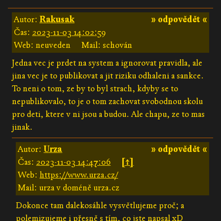
Autor:
Rakusak
» odpovědět «
Čas:
2023-11-03 14:02:59
Web: neuveden
Mail: schován
Jedna vec je prdet na system a ignorovat pravidla, ale
jina vec je to publikovat a jit riziku odhaleni a sankce.
To neni o tom, ze by to byl strach, kdyby se to
nepublikovalo, to je o tom zachovat svobodnou skolu
pro deti, ktere v ni jsou a budou. Ale chapu, ze to mas
jinak.
Autor:
Urza
» odpovědět «
Čas:
2023-11-03 14:47:06
[↑]
Web:
https://www.urza.cz/
Mail: urza v doméně urza.cz
Dokonce tam dalekosáhle vysvětlujeme proč; a
polemizujeme i přesně s tím, co jste napsal xD