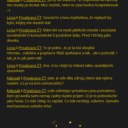
sve otazky jsi dostal. Moc nezlob, nebo te zase budou hospitalisovat
;-)
Lojza
k
Privatizace ČT
: Souvisí to s tvou myšlenkou, že nejlepší by
bylo, kdyby vše vlastnil stat
Lojza
k
Privatizace ČT
: Mám tím na mysli jakékoliv minulé i současné
socialistické či komunistické či podobné státu. Před 100 lety jako
dneska.
Lojza
k
Privatizace ČT
: To je jedno...to je ta tvá obvyklá
rétorika....nabídce a poptávce říkáš spekulace a tak....ale v pohodě. I
tak, je to jak jsem rekl
Lojza
k
Privatizace ČT
: Ano. A to i když to řekneš takto zavádějícím
zpusobem
Rakusak
k
Privatizace ČT
: Jiste. Je zde diky zdroju, ktere stat vybira
nasilim. Co je na tom volnotrzniho?
Rakusak
k
Privatizace ČT
: Lide odmitajici privatisaci jsou pomatenci,
kteri zpravidla sami nemaji zadny vlastni prijem :-D Je to jednoduche
jako facka. Co lide chteji, to zaplati. Co lide nechteji, odumre. Genialni
mechanismus volneho trhu!