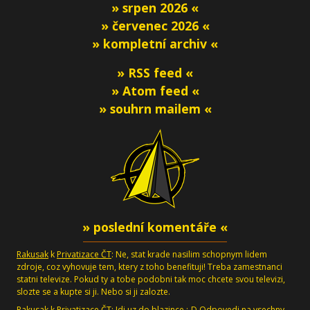
» srpen 2026 «
» červenec 2026 «
» kompletní archiv «
» RSS feed «
» Atom feed «
» souhrn mailem «
» poslední komentáře «
Rakusak
k
Privatizace ČT
: Ne, stat krade nasilim schopnym lidem
zdroje, coz vyhovuje tem, ktery z toho benefituji! Treba zamestnanci
statni televize. Pokud ty a tobe podobni tak moc chcete svou televizi,
slozte se a kupte si ji. Nebo si ji zalozte.
Rakusak
k
Privatizace ČT
: Jdi uz do blazince :-D Odpovedi na vsechny