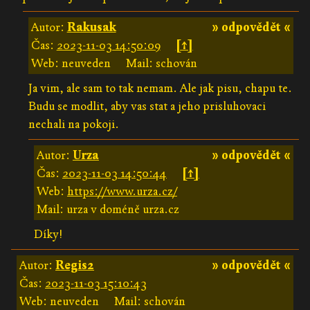
Autor:
Rakusak
» odpovědět «
Čas:
2023-11-03 14:50:09
[↑]
Web: neuveden
Mail: schován
Ja vim, ale sam to tak nemam. Ale jak pisu, chapu te.
Budu se modlit, aby vas stat a jeho prisluhovaci
nechali na pokoji.
Autor:
Urza
» odpovědět «
Čas:
2023-11-03 14:50:44
[↑]
Web:
https://www.urza.cz/
Mail: urza v doméně urza.cz
Díky!
Autor:
Regis2
» odpovědět «
Čas:
2023-11-03 15:10:43
Web: neuveden
Mail: schován