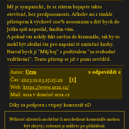
Mě je sympatické, že se státem bojujete takto
otevřeně, bez predposranosti. Ačkoliv asi s tímhle
přístupem k výchově 100% nesouzním a dítě bych do
Ježka spíš neposlal, fandím vám.
A pokud vás nekdy fakt zavřou do kriminálu, tak by to
mohl být ideální čas pro napsání té zmíněné knihy.
Nazval bych ji "Můj boj" s podtitulem "za svobodné
vzdělávání". Tento přístup se již v praxi osvědčil.
Autor:
Urza
» odpovědět «
Čas:
2023-11-03 15:15:20
[↑]
Web:
https://www.urza.cz/
Mail: urza v doméně urza.cz
Díky za podporu i vtipný komentář xD
Některé uživateli nechtěné či neschválené komentáře mohou
být skryty; zobrazit je můžete po přihlášení.