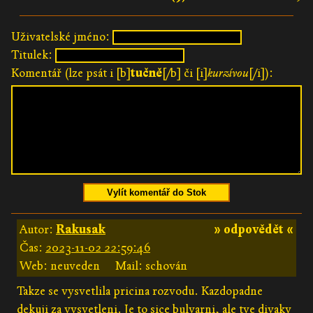
Uživatelské jméno:
Titulek:
Komentář (lze psát i [b]
tučně
[/b] či [i]
kurzívou
[/i]):
Vylít komentář do Stok
Autor:
Rakusak
» odpovědět «
Čas:
2023-11-02 22:59:46
Web: neuveden
Mail: schován
Takze se vysvetlila pricina rozvodu. Kazdopadne
dekuji za vysvetleni. Je to sice bulvarni, ale tve divaky