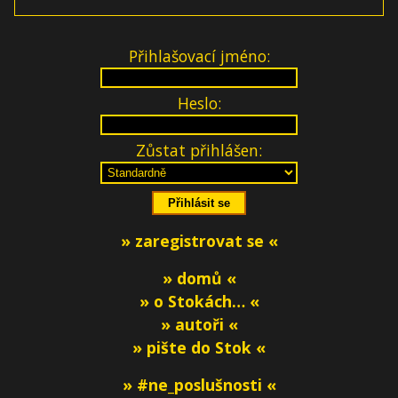
Přihlašovací jméno:
Heslo:
Zůstat přihlášen:
» zaregistrovat se «
» domů «
» o Stokách… «
» autoři «
» pište do Stok «
» #ne_poslušnosti «