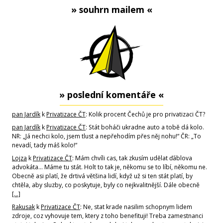
» souhrn mailem «
» poslední komentáře «
pan Jardík
k
Privatizace ČT
: Kolik procent Čechů je pro privatizaci ČT?
pan Jardík
k
Privatizace ČT
: Stát boháči ukradne auto a tobě dá kolo.
NR: „Já nechci kolo, jsem tlust a nepřehodím přes něj nohu!“ ČR: „To
nevadí, tady máš kolo!“
Lojza
k
Privatizace ČT
: Mám chvíli cas, tak zkusím udělat ďáblova
advokáta... Máme tu stát. Holt to tak je, někomu se to líbí, někomu ne.
Obecně asi platí, že drtivá většina lidí, když už si ten stát platí, by
chtěla, aby sluzby, co poskytuje, byly co nejkvalitnější. Dále obecně
[…]
Rakusak
k
Privatizace ČT
: Ne, stat krade nasilim schopnym lidem
zdroje, coz vyhovuje tem, ktery z toho benefituji! Treba zamestnanci