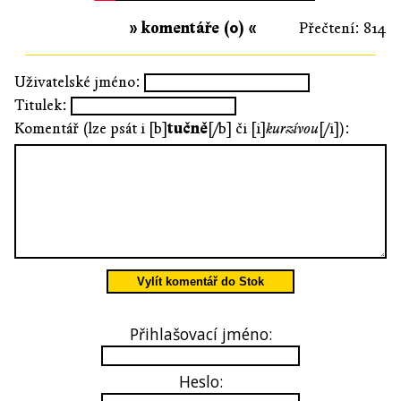
» komentáře (0) «
Přečtení: 814
Uživatelské jméno:
Titulek:
Komentář (lze psát i [b]
tučně
[/b] či [i]
kurzívou
[/i]):
Vylít komentář do Stok
Přihlašovací jméno:
Heslo: