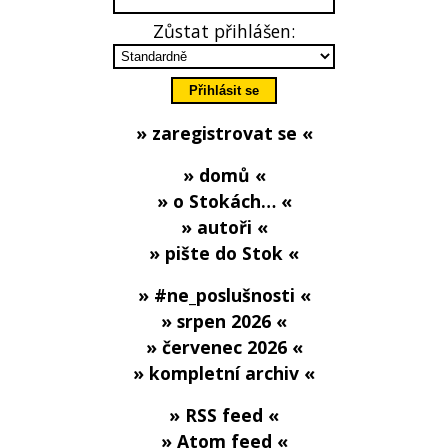
Zůstat přihlášen:
» zaregistrovat se «
» domů «
» o Stokách… «
» autoři «
» pište do Stok «
» #ne_poslušnosti «
» srpen 2026 «
» červenec 2026 «
» kompletní archiv «
» RSS feed «
» Atom feed «