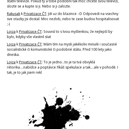
statni televize. Pokud ty a tobe podobni tak moc chcete svou televizi,
slozte se a kupte si ji. Nebo si ji zalozte.
Rakusak
k
Privatizace ČT
: Jdi uz do blazince :-D Odpovedi na vsechny
sve otazky jsi dostal. Moc nezlob, nebo te zase budou hospitalisovat
;-)
Lojza
k
Privatizace ČT
: Souvisí to s tvou myšlenkou, že nejlepší by
bylo, kdyby vše vlastnil stat
Lojza
k
Privatizace ČT
: Mám tím na mysli jakékoliv minulé i současné
socialistické či komunistické či podobné státu. Před 100 lety jako
dneska.
Lojza
k
Privatizace ČT
: To je jedno...to je ta tvá obvyklá
rétorika....nabídce a poptávce říkáš spekulace a tak....ale v pohodě. I
tak, je to jak jsem rekl