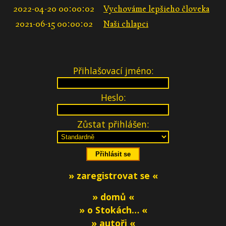
2022-04-20 00:00:02
Vychováme lepšieho človeka
2021-06-15 00:00:02
Naši chlapci
Přihlašovací jméno:
Heslo:
Zůstat přihlášen:
» zaregistrovat se «
» domů «
» o Stokách… «
» autoři «