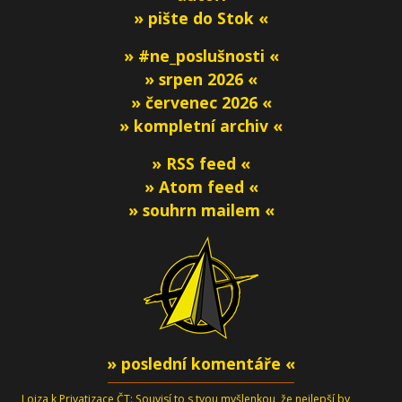
» pište do Stok «
» #ne_poslušnosti «
» srpen 2026 «
» červenec 2026 «
» kompletní archiv «
» RSS feed «
» Atom feed «
» souhrn mailem «
» poslední komentáře «
Lojza
k
Privatizace ČT
: Souvisí to s tvou myšlenkou, že nejlepší by