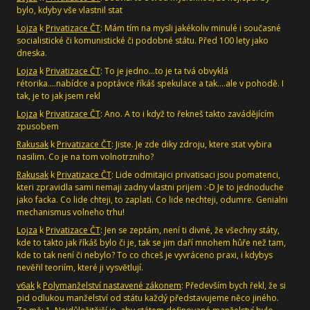
bylo, kdyby vše vlastnil stat
Lojza
k
Privatizace ČT
: Mám tím na mysli jakékoliv minulé i současné
socialistické či komunistické či podobné státu. Před 100 lety jako
dneska.
Lojza
k
Privatizace ČT
: To je jedno...to je ta tvá obvyklá
rétorika....nabídce a poptávce říkáš spekulace a tak....ale v pohodě. I
tak, je to jak jsem rekl
Lojza
k
Privatizace ČT
: Ano. A to i když to řekneš takto zavádějícím
zpusobem
Rakusak
k
Privatizace ČT
: Jiste. Je zde diky zdroju, ktere stat vybira
nasilim. Co je na tom volnotrzniho?
Rakusak
k
Privatizace ČT
: Lide odmitajici privatisaci jsou pomatenci,
kteri zpravidla sami nemaji zadny vlastni prijem :-D Je to jednoduche
jako facka. Co lide chteji, to zaplati. Co lide nechteji, odumre. Genialni
mechanismus volneho trhu!
Lojza
k
Privatizace ČT
: Jen se zeptám, není ti divné, že všechny státy,
kde to takto jak říkáš bylo či je, tak se jim daří mnohem hůře než tam,
kde to tak není či nebylo? To co chceš je vyvráceno praxi, i kdybys
nevěřil teoriím, které ji vysvětlují.
v6ak
k
Polymanželství nastavené zákonem
: Především bych řekl, že si
pid odlukou manželství od státu každý představujeme něco jiného.