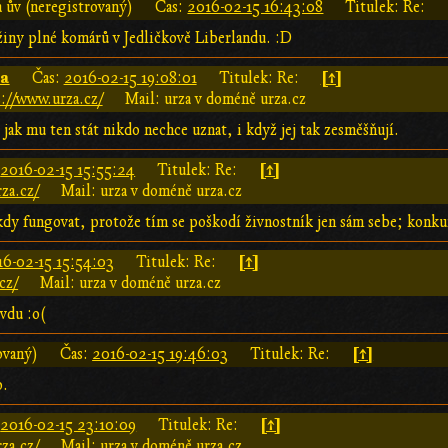
a ův (neregistrovaný)
Čas:
2016-02-15 16:43:08
Titulek: Re:
iny plné komárů v Jedličkově Liberlandu. :D
za
[↑]
Čas:
2016-02-15 19:08:01
Titulek: Re:
://www.urza.cz/
Mail: urza v doméně urza.cz
 jak mu ten stát nikdo nechce uznat, i když jej tak zesměšňují.
[↑]
:
2016-02-15 15:55:24
Titulek: Re:
za.cz/
Mail: urza v doméně urza.cz
dy fungovat, protože tím se poškodí živnostník jen sám sebe; konku
[↑]
16-02-15 15:54:03
Titulek: Re:
cz/
Mail: urza v doméně urza.cz
vdu :o(
[↑]
ovaný)
Čas:
2016-02-15 19:46:03
Titulek: Re:
o.
[↑]
:
2016-02-15 23:10:09
Titulek: Re:
za.cz/
Mail: urza v doméně urza.cz