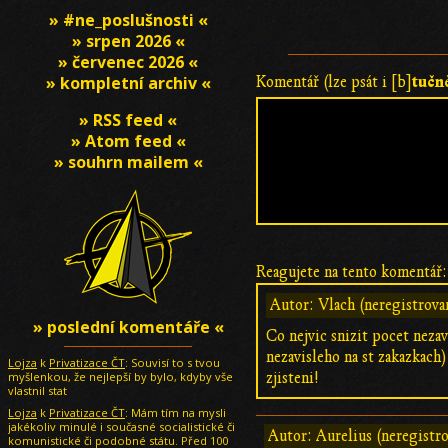
» #ne_poslušnosti «
» srpen 2026 «
» červenec 2026 «
tučn
» kompletní archiv «
Komentář (lze psát i [b]
» RSS feed «
» Atom feed «
» souhrn mailem «
Reagujete na tento komentář:
Autor: Vlach (neregistrova
» poslední komentáře «
Co nejvic snizit pocet neza
nezavisleho na st zakazkach
Lojza
k
Privatizace ČT
: Souvisí to s tvou
myšlenkou, že nejlepší by bylo, kdyby vše
zjisteni!
vlastnil stat
Lojza
k
Privatizace ČT
: Mám tím na mysli
jakékoliv minulé i současné socialistické či
Autor: Aurelius (neregistr
komunistické či podobné státu. Před 100