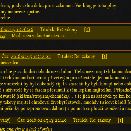
ckam, jindy celou dobu proti zakonum. Vas blog je toho plny.
ony nastavene spatne.
rchie...
[↑]
16-02-15 11:26:46
Titulek: Re: zakony
cz/
Mail: urza v doméně urza.cz
[↑]
Čas:
2016-02-15 12:22:32
Titulek: Re: zakony
 neuveden
archie je svobodná dohoda mezi lidmi. Třeba mezi majiteli komunikací 
í těch komunikací učinit přívětivým pro uživatele. Jen na komunika
e v anarchii by byl dokonalý ráj. I v anarchii by byli hloupí nebo do
lé a uživatelé by se časem přesunuli k těm lepším majitelům. Případn
davatelé (sklárna/strojírna/chemička/... a že jich na každých 50 km ko
 takový majitel ohrožoval živobytí stovek, mnohdy tisícovek lidí! J
í pěšinky po x-proudovou dálnici) a po nich se plouží usoužení a nas
[↑]
ovaný)
Čas:
2016-02-15 13:22:40
Titulek: Re: zakony
er, anarchy is a lack of orders.