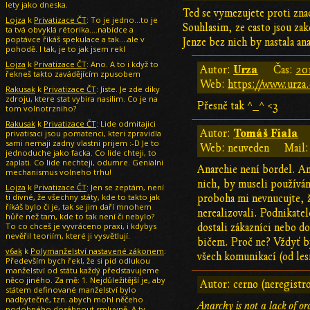
lety jako dneska.
Ted se vymezujete proti zna
Lojza
k
Privatizace ČT
: To je jedno...to je
Souhlasim, ze casto jsou zak
ta tvá obvyklá rétorika....nabídce a
poptávce říkáš spekulace a tak....ale v
Jenze bez nich by nastala ana
pohodě. I tak, je to jak jsem rekl
Lojza
k
Privatizace ČT
: Ano. A to i když to
Urza
Autor:
Čas:
20
řekneš takto zavádějícím zpusobem
Web:
https://www.urza.
Rakusak
k
Privatizace ČT
: Jiste. Je zde diky
zdroju, ktere stat vybira nasilim. Co je na
Přesně tak ^_^ <3
tom volnotrzniho?
Rakusak
k
Privatizace ČT
: Lide odmitajici
Tomáš Fiala
Autor:
privatisaci jsou pomatenci, kteri zpravidla
sami nemaji zadny vlastni prijem :-D Je to
Web: neuveden
Mail:
jednoduche jako facka. Co lide chteji, to
zaplati. Co lide nechteji, odumre. Genialni
Anarchie není bordel. An
mechanismus volneho trhu!
nich, by museli používán
Lojza
k
Privatizace ČT
: Jen se zeptám, není
ti divné, že všechny státy, kde to takto jak
proboha mi nevnucujte, ž
říkáš bylo či je, tak se jim daří mnohem
nerealizovali. Podnikate
hůře než tam, kde to tak není či nebylo?
To co chceš je vyvráceno praxi, i kdybys
dostali zákazníci nebo do
nevěřil teoriím, které ji vysvětlují.
bičem. Proč ne? Vždyť by
v6ak
k
Polymanželství nastavené zákonem
:
všech komunikací (od lesn
Především bych řekl, že si pid odlukou
manželství od státu každý představujeme
něco jiného. Za mě: 1. Nejdůležitější je, aby
Autor: cerno (neregistr
státem definované manželství bylo
nadbytečné, tzn. abych mohl něčeho
Anarchy is not a lack of ord
podobného dosáhnout smluvně. A ty