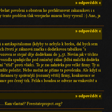
» odpovědět «
ybehat povoleni a obratem ho prefakturovat zakaznikovi i s
tento problem tlak verejneho mineni brzy vyresil :-) Ano, ja
» odpovědět «
mi a antikapitalismus (kdyby to nebylo k breku, dal bych sem
ých čtvrtí je zákazová značka s dodatkovou tabulkou "s
oven se stejně děje dodávkami do 3,5t. Nevím jak v těchto
 vozidla spadajícího pod zmíněný zákaz (blbá maličká dodávka
"tříd" proti vládci. To je zas nahrávka pro velké firmy. Ty si
může položit. Nebo možná ne přímo ta povolenka. Ale když si
ůstanou ty správnější (rozuměj větší) firmy, konkurence se
šance pro černý trh. Felda s boudou se odveze na vrakoviště a
» odpovědět «
o... Kam vlastně? Freestateproject.org?