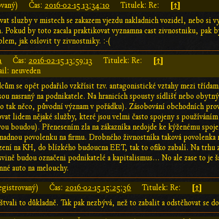
[↑]
ovaný)
Čas:
2016-02-15 13:34:10
Titulek: Re:
vat sluzby v mistech se zakazem vjezdu nakladnich vozidel, nebo si v
Pokud by toto zacala praktikovat vyznamna cast zivnostniku, pak by 
lem, jak oslovit ty zivnostniky. :-(
a
[↑]
Čas:
2016-02-15 13:59:13
Titulek: Re:
il: neuveden
dcům se opět podařilo vzkřísit tzv. antagonistické vztahy mezi třída
 jsou nasraný na podnikatele. Na hranicích spousty sídlišť nebo obytn
tak něco, původní význam v pořádku). Zásobování obchodních provoz
vat lidem nějaké služby, které jsou velmi často spojeny s používáním
vou boudou). Přenesením zla na zákazníka nedojde ke kýženému spojení 
omadnou povolenku na firmu. Drobného živnostníka taková povolenka 
zení na KH, do blízkého budoucna EET, tak to ofiko zabalí. Na trhu z
 svině budou označeni podnikatelé a kapitalismus... No ale zase to je 
nné auto na melouchy.
[↑]
egistrovaný)
Čas:
2016-02-15 15:25:36
Titulek: Re:
tvali to důkladně. Tak pak nezbývá, než to zabalit a odstěhovat se d