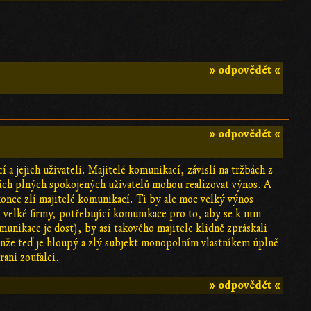
» odpovědět «
» odpovědět «
a jejich uživateli. Majitelé komunikací, závislí na tržbách z
cích plných spokojených uživatelů mohou realizovat výnos. A
konce zlí majitelé komunikací. Ti by ale moc velký výnos
ě velké firmy, potřebující komunikace pro to, aby se k nim
munikace je dost), by asi takového majitele klidně zpráskali
enže teď je hloupý a zlý subjekt monopolním vlastníkem úplně
raní zoufalci.
» odpovědět «