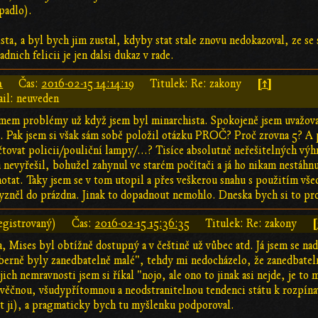
padlo).
ista, a byl bych jim zustal, kdyby stat stale znovu nedokazoval, ze se
adnich felicii je jen dalsi dukaz v rade.
a
[↑]
Čas:
2016-02-15 14:14:19
Titulek: Re: zakony
il: neuveden
mem problémy už když jsem byl minarchista. Spokojeně jsem uvažoval 
%. Pak jsem si však sám sobě položil otázku PROČ? Proč zrovna 5? A
účtovat policii/pouliční lampy/...? Tisíce absolutně neřešitelných výh
a nevyřešil, bohužel zahynul ve starém počítači a já ho nikam nestáhn
motat. Taky jsem se v tom utopil a přes veškerou snahu s použitím v
yzněl do prázdna. Jinak to dopadnout nemohlo. Dneska bych si to pro
[
egistrovaný)
Čas:
2016-02-15 15:36:35
Titulek: Re: zakony
a, Mises byl obtížně dostupný a v češtině už vůbec atd. Já jsem se n
berně byly zanedbatelně malé", tehdy mi nedocházelo, že zanedbateln
jejich nemravnosti jsem si říkal "nojo, ale ono to jinak asi nejde, je 
 věčnou, všudypřítomnou a neodstranitelnou tendenci státu k rozpínavo
et ji), a pragmaticky bych tu myšlenku podporoval.