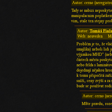
Autor: cerno (neregistr
Tady se nabizi neposkyto
manipulacnim poplatkem. 
vim, stale ten stejny prob
Tomáš Fial
Autor:
Web: neuveden
Ma
Problém je to, že vlá
smajlíka) neboli lidi
výjimkou MHD" (nebo 
částech města poskyto
nebo felda s lamináto
dojednají nějakou hr
k tomu připočítá zaří
sníží, ceny zvýší a za
bude se používat rodi
Autor: cerno (ner
M8te pravdu, rozeš