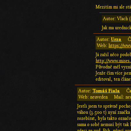
Mezitím mi ale st
Autor: Vlach (
Jak ma urednick
Urza
Autor:
Č
Web:
https://www
Já zažil něco podo
http://www.mises.
Původně měl vyznít
Jenže čím více jse
editoval, ten člán
Tomáš Fiala
Autor:
Ča
Web: neuveden
Mail: ne
Jestli jsem to správně poch
váhou (3.500 t) nyní značka
rozebírat, byla takto označ
sama o sobě nemusí být tak h
přeci na prd. Pch, nějací op