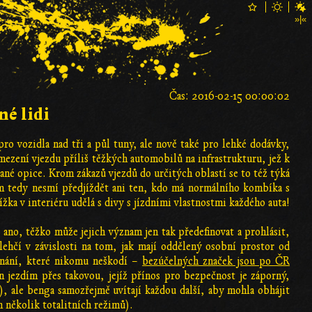
Čas: 2016-02-15 00:00:02
né lidi
ro vozidla nad tři a půl tuny, ale nově také pro lehké dodávky,
zení vjezdu příliš těžkých automobilů na infrastrukturu, jež k
ané opice. Krom zákazů vjezdů do určitých oblastí se to též týká
am tedy nesmí předjíždět ani ten, kdo má normálního kombíka s
 v interiéru udělá s divy s jízdními vlastnostmi každého auta!
ano, těžko může jejich význam jen tak předefinovat a prohlásit,
lehčí v závislosti na tom, jak mají oddělený osobní prostor od
dnání, které nikomu neškodí –
bezúčelných značek jsou po ČR
jezdím přes takovou, jejíž přínos pro bezpečnost je záporný,
í), ale benga samozřejmě uvítají každou další, aby mohla obhájit
n několik totalitních režimů).