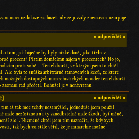
 svou moci nedokaze zachazet, ale ze ji vzdy zneuziva a uzurpuje
» odpovědět «
o tom, jak báječné by byly nízké daně, jako třeba v
 proč procent? Platím domácímu nájem v procentech? No jo,
rad sám proti sobě... Ten elaborát, ve kterým jsem to chtěl
ul. Ale byla to snůška arbitrárně stanovených keců, ze které
šech možných dostupných minarchistických mouder ten elaborát
 zasmání rád přečetl. Bohužel je v nenávratnu.
↑]
» odpovědět «
ad tím až tak moc tehdy nezamýšlel, jednoduše jsem použil
ě malé nezůstanou a i ty zanedbatelně malé škodí, byť méně,
to menší zlo". Nicméně chtěl jsem tím naznačit, že kdybych
sti, tak bych asi stále věřil, že je minarchie možné