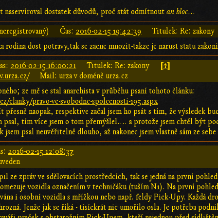
át naservíroval dostatek důvodů, proč stát odmítnout
an bloc
...
neregistrovaný)
Čas:
2016-02-15 19:42:39
Titulek: Re: zakony
a rodina dost potravy,tak se zacne mnozit-takze je narust statu zako
[↑]
as:
2016-02-15 16:00:21
Titulek: Re: zakony
.urza.cz/
Mail: urza v doméně urza.cz
bného; ze mě se stal anarchista v průběhu psaní tohoto článku:
cz/clanky/pravo-ve-svobodne-spolecnosti-195.aspx
 přesně naopak, respektive začal jsem ho psát s tím, že výsledek bu
m psal, tím více jsem o tom přemýšlel.... a protože jsem chtěl být po
ek jsem psal neuvěřitelně dlouho, až nakonec jsem vlastně sám ze sebe u
s:
2016-02-15 12:08:37
uveden
opil ze zpráv ve sdělovacích prostředcích, tak se jedná na první poh
 omezuje vozidla označením v techničáku (tuším N1). Na první pohled
ována i osobní vozidla s mřížkou nebo např. feldy Pick-Upy. Každá d
rozná. Jenže jak se říká - tisíckrát nic umořilo osla. Je potřeba podn
raváři praček s obstarožním Pick-Upem, kteří najednou před sídlištěm