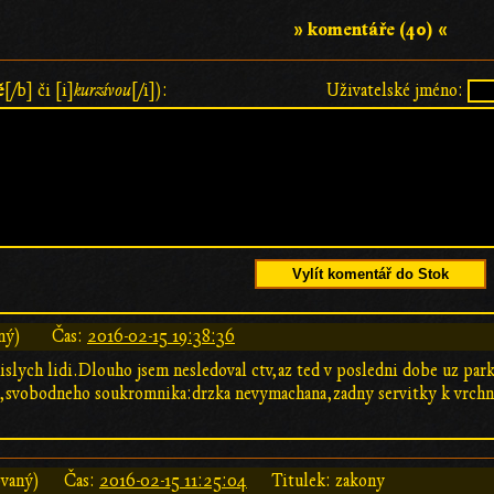
» komentáře (40) «
ě
[/b] či [i]
kurzívou
[/i]):
Uživatelské jméno:
Vylít komentář do Stok
ný)
Čas:
2016-02-15 19:38:36
vislych lidi.Dlouho jsem nesledoval ctv,az ted v posledni dobe uz p
),svobodneho soukromnika:drzka nevymachana,zadny servitky k vrchno
ovaný)
Čas:
2016-02-15 11:25:04
Titulek: zakony