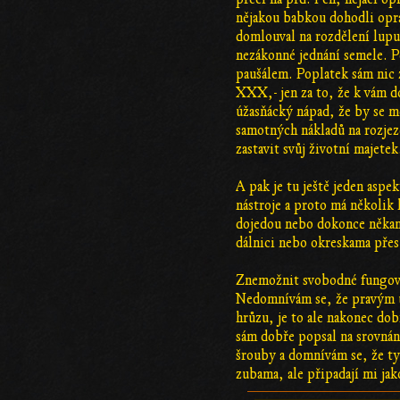
nějakou babkou dohodli oprav
domlouval na rozdělení lupu s
nezákonné jednání semele. 
paušálem. Poplatek sám nic 
XXX,- jen za to, že k vám do
úžasňácký nápad, že by se m
samotných nákladů na rozjez
zastavit svůj životní majetek
A pak je tu ještě jeden asp
nástroje a proto má několik 
dojedou nebo dokonce někam 
dálnici nebo okreskama přes
Znemožnit svobodné fungován
Nedomnívám se, že pravým úč
hrůzu, je to ale nakonec do
sám dobře popsal na srovnán
šrouby a domnívám se, že ty
zubama, ale připadají mi jak