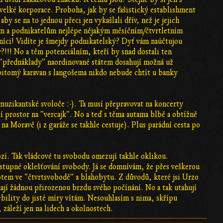
velké korporace. Proboha, jak by se fašistický establishment
by se na to jednou přeci jen vykašlali dřív, než je jejich
ům a podnikatelům nejlépe nějakým měsíčním/čtvrtletním
zníci! Vidíte je šmejdy podnikatelský? Dyť vám naúčtujou
?!!! No a těm potenciálním, kteří by snad dostali ten
e "přednáklady" naordinované státem dosahují možná už
 pitomý karavan s langošema nikdo nebude chtít u banky
muzikantské svoloče :-). Ta musí přepravovat na koncerty
í prostor na "vercajk". No a teď s těma autama blbě a obtížně
 Moravě (i z garáže se takhle cestuje). Plus parádní cesta po
zí. Tak vládcové tu svobodu omezují takhle oklikou.
stupné oklešťování svobody. Já se domnívám, že přes veškerou
votem ve "čtvrtsvobodě" a blahobytu. Z důvodů, které jsi Urzo
ají žádnou přirozenou brzdu svého počínání. No a tak utahují
ebility do jisté míry vítám. Nesouhlasím s nima, skřípu
záleží jen na lidech a okolnostech.