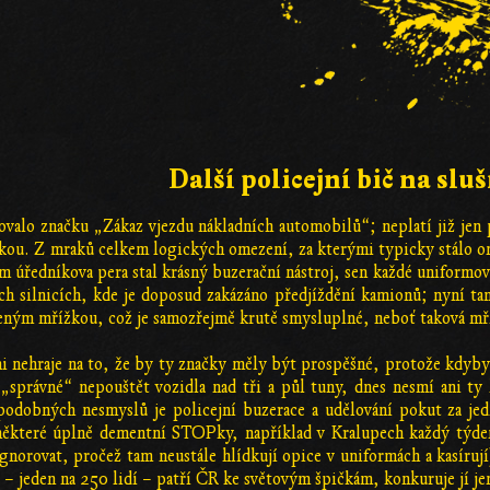
Další policejní bič na sluš
ovalo značku „Zákaz vjezdu nákladních automobilů“; neplatí již jen p
ou. Z mraků celkem logických omezení, za kterými typicky stálo ome
m úředníkova pera stal krásný buzerační nástroj, sen každé uniformov
ch silnicích, kde je doposud zakázáno předjíždění kamionů; nyní t
ým mřížkou, což je samozřejmě krutě smysluplné, neboť taková mřížka
ni nehraje na to, že by ty značky měly být prospěšné, protože kdyby 
správné“ nepouštět vozidla nad tři a půl tuny, dnes nesmí ani ty 
odobných nesmyslů je policejní buzerace a udělování pokut za je
ěkteré úplně dementní STOPky, například v Kralupech každý týden 
 ignorovat, pročež tam neustále hlídkují opice v uniformách a kasíruj
ů – jeden na 250 lidí – patří ČR ke světovým špičkám, konkuruje jí je