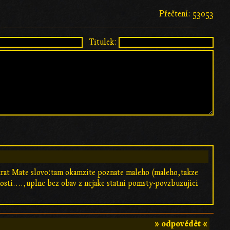
Přečtení: 53053
Titulek:
arkrat Mate slovo:tam okamzite poznate maleho (maleho,takze
sti....,uplne bez obav z nejake statni pomsty-povzbuzujici
» odpovědět «