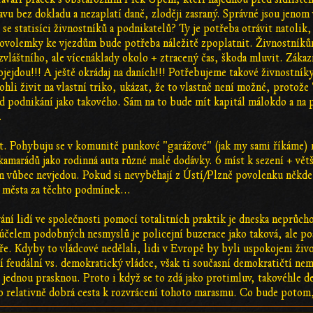
u bez dokladu a nezaplatí daně, zloději zasraný. Správné jsou jenom 
e statisíci živnostníků a podnikatelů? Ty je potřeba otrávit natolik, a
Povolemky ke vjezdům bude potřeba náležitě zpoplatnit. Živnostník
zvláštního, ale vícenáklady okolo + ztracený čas, škoda mluvit. Záka
jejdou!!! A ještě okrádaj na daních!!! Potřebujeme takové živnostníky
ohli živit na vlastní triko, ukázat, že to vlastně není možné, protož
d podnikání jako takového. Sám na to bude mít kapitál málokdo a na
.
ekt. Pohybuju se v komunitě punkové "garážové" (jak my sami říkáme) 
kamarádů jako rodinná auta různé malé dodávky. 6 míst k sezení + větš
vůbec nevjedou. Pokud si nevyběhají z Ústí/Plzně povolenku někde na
 města za těchto podmínek...
í lidí ve společnosti pomocí totalitních praktik je dneska neprůcho
elem podobných nesmyslů je policejní buzerace jako taková, ale po
bře. Kdyby to vládcové nedělali, lidi v Evropě by byli uspokojeni ži
í feudální vs. demokratický vládce, však ti současní demokratičtí nem
 jednou prasknou. Proto i když se to zdá jako protimluv, takovéhle d
o relativně dobrá cesta k rozvrácení tohoto marasmu. Co bude potom, 