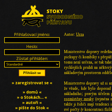
Přihlašovací jméno:
Autor:
Urza
Heslo:
Ministerstvo dopravy redefin
pickupy či kombíky s přepážk
Zůstat přihlášen:
tomu není určena, se tak tahe
rychlejších pruhů na některý
nákladovým prostorem oddělen
» zaregistrovat se «
Ministerstvo dopravy už si a
že všude, kde bylo doposud „
» domů «
nákladního; pravým účelem p
» o Stokách… «
rozmístěny mraky
(zejména n
» autoři «
takže ji řidiči mají tendenci
» pište do Stok «
své počty (v koncentraci fízl