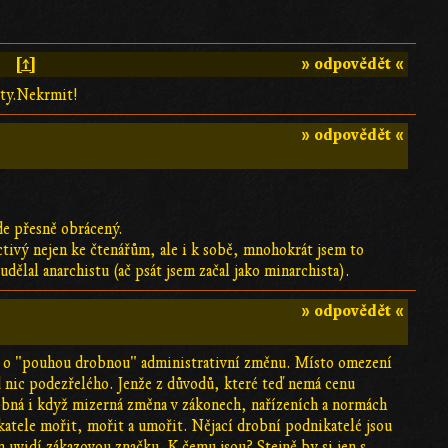
[↑]
» odpovědět «
nity.Nekrmit!
» odpovědět «
de přesně obrácený.
ctivý nejen ke čtenářům, ale i k sobě, mnohokrát jsem to
dělal anarchistu (ač psát jsem začal jako minarchista).
» odpovědět «
led o "pouhou drobnou" administrativní změnu. Místo omezení
 nic podezřelého. Jenže z důvodů, které teď nemá cenu
robná i když mizerná změna v zákonech, nařízeních a normách
ikatele mořit, mořit a umořit. Nějací drobní podnikatelé jsou
 uvidí zákazovou značku. K čemu jsou? Stejně by si jen s