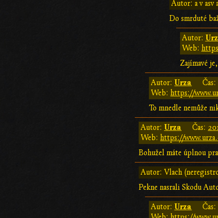
Autor: a v asv 
Do smrduté baž
Ur
Autor:
Web:
https
Zajímavé je,
Urza
Autor:
Čas
Web:
https://www.ur
To mnedle nemůže nik
Urza
Autor:
Čas:
20
Web:
https://www.urza.
Bohužel máte úplnou pra
Autor: Vlach (neregistr
Pekne nasrali Skodu Aut
Urza
Autor:
Čas
Web:
https://www.ur