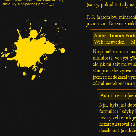
smlouvy si případně upravit
[…]
(sorry, pokud to tady uz 
P. S. Ja jsem byl minarch
ji vic a vic. Buzerace nakl
Tomáš Fial
Autor:
Web: neuveden
Ma
No já měl s minarchis
minulosti, ve výši 5
ale jak mi stát má vy
sám pro sebe vyřešit 
jsem se nedokázal vy
zůstal nedokončen a v
Autor: cerno (ner
Njn, byla jiná dob
formulaci "kdyby 
než ty velké; a k 
nezaregistroval tu
dosáhnout (a udrž