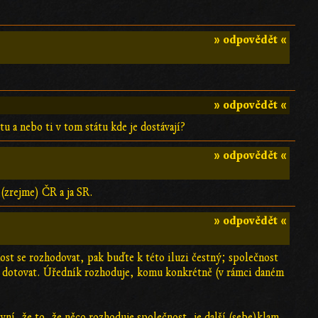
» odpovědět «
» odpovědět «
u a nebo ti v tom státu kde je dostávají?
» odpovědět «
(zrejme) ČR a ja SR.
» odpovědět «
ost se rozhodovat, pak buďte k této iluzi čestný; společnost
i dotovat. Úředník rozhoduje, komu konkrétně (v rámci daném
ní, že to, že něco rozhoduje společnost, je další (sebe)klam