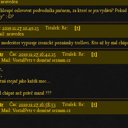
 neuveden
hloupé oslovovat podvodníka jménem, za které se jen vydává? Pokud 
y" :-D?
[↑]
:
2019-11-27 10:49:13
Titulek: Re:
il: neuveden
ď moderátor vypisuje ironické poznámky trollovi. Kto už by mal cháp
tr
[↑]
Čas:
2019-11-27 16:42:15
Titulek: Re:
Mail: VostalPetr v doméně seznam.cz
e,
t,
ná stejně jako každá moc...
l chápat než právě mazal ???
tr
[↑]
Čas:
2019-11-27 16:58:53
Titulek: Re:
Mail: VostalPetr v doméně seznam.cz