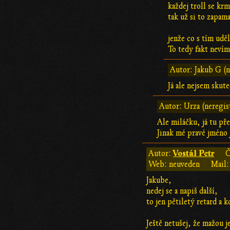
každej troll se kr
tak už si to zapama
jenže co s tím uděl
To tedy fakt nevím
Autor: Jakub G (n
Já ale nejsem skute
Autor: Urza (neregis
Ale miláčku, já tu př
Jinak mé pravé jméno 
Vostál Petr
Autor:
Č
Web: neuveden
Mail:
Jakube,
nedej se a napiš další,
to jen pětiletý retard a 
Ještě netušej, že mažou j