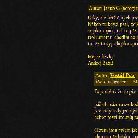
Autor: Jakub G (neregis
Díky, ale příště bych pro
Někdo tu kdysi psal, že 
se jako vojáci, tak to př
troll amatér, chodím do p
to, že to vypadá jako sp
Měj se hezky
Andrej Babiš
Vostál Petr
Autor:
Web: neuveden
Ma
To je dobře že to píše
páč dle názoru svobod
jste tady tedy jedin
nebot rozvíjíte svůj ta
Ostaní jsou ovšem jak
jdou na přednášku, t