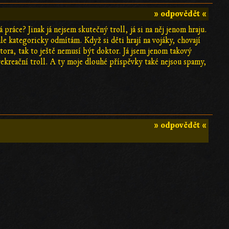
» odpovědět «
 práce? Jinak já nejsem skutečný troll, já si na něj jenom hraju.
e kategoricky odmítám. Když si děti hrají na vojáky, chovají
ktora, tak to ještě nemusí být doktor. Já jsem jenom takový
 rekreační troll. A ty moje dlouhé příspěvky také nejsou spamy,
» odpovědět «