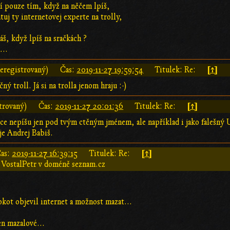
mí pouze tím, když na něčem lpíš,
tuj ty internetovej experte na trolly,
áš, když lpíš na sračkách ?
...
[↑]
eregistrovaný)
Čas:
2019-11-27 19:59:54
Titulek: Re:
čný troll. Já si na trolla jenom hraju :-)
[↑]
trovaný)
Čas:
2019-11-27 20:01:36
Titulek: Re:
ece nepíšu jen pod tvým ctěným jménem, ale například i jako falešn
je Andrej Babiš.
[↑]
as:
2019-11-27 16:39:15
Titulek: Re:
 VostalPetr v doméně seznam.cz
kokot objevil internet a možnost mazat...
en mazalové...