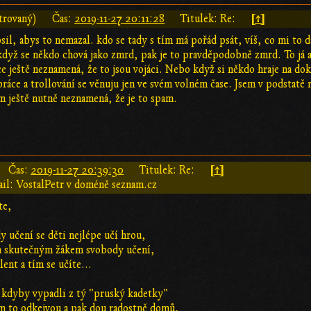
[↑]
trovaný)
Čas:
2019-11-27 20:11:28
Titulek: Re:
sil, abys to nemazal. kdo se tady s tím má pořád psát, víš, co mi to dá
když se někdo chová jako zmrd, pak je to pravděpodobně zmrd. To já al
ece ještě neznamená, že to jsou vojáci. Nebo když si někdo hraje na do
ráce a trollování se věnuju jen ve svém volném čase. Jsem v podstatě
am ještě nutně neznamená, že je to spam.
[↑]
Čas:
2019-11-27 20:39:30
Titulek: Re:
il: VostalPetr v doméně seznam.cz
te,
y učení se děti nejlépe učí hrou,
ým skutečným žákem svobody učení,
lent a tím se učíte...
 kdyby vypadli z tý "pruský kadetky"
am to odkejvou a pak dou radostně domů,