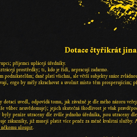
Dotace čtyřikrát jin
upci; příjemci uplácejí úředníky.
trácejí prostředky; ti, kdo je řídí, nepracují zadarmo.
m podnikatelům; daně platí všichni, ale větší subjekty snáze zvládno
tvají, ergo by měly zkrachovat a uvolnit místo těm prosperujícím; př
 dotací uvedl, odpovídá tomu, jak závažně je dle mého názoru veřej
spíše vůbec neuvědomuje); jejich skutečná škodlivost je však pravdě
y byly peníze utraceny dle zvůle jednoho úředníka, jsou utraceny dl
uje zákazníky, již musejí platit více peněz za méně kvalitní služby
ve někomu uloupit
.