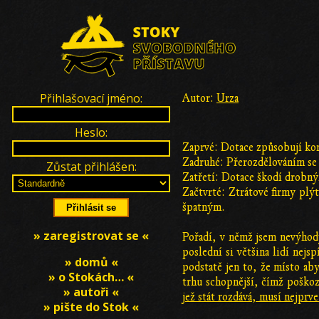
Přihlašovací jméno:
Autor:
Urza
Heslo:
Zaprvé: Dotace způsobují kor
Zadruhé: Přerozdělováním se z
Zůstat přihlášen:
Zatřetí: Dotace škodí drobný
Začtvrté: Ztrátové firmy plý
špatným.
» zaregistrovat se «
Pořadí, v němž jsem nevýhody
poslední si většina lidí nej
» domů «
podstatě jen to, že místo ab
» o Stokách… «
trhu schopnější, čímž poškoz
» autoři «
jež stát rozdává, musí nejpr
» pište do Stok «