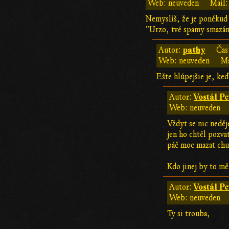
Web: neuveden
Mail:
Nemyslíš, že je poněkud 
"Urzo, tvé spamy smazán
pathy
Autor:
Čas
Web: neuveden
Ma
Ešte hlúpejšie je, ke
Vostál Pe
Autor:
Web: neuveden
Vždyt se nic neděj
jen ho chtěl pozva
páč moc mazat chut
Kdo jinej by to mě
Vostál Pe
Autor:
Web: neuveden
Ty si trouba,