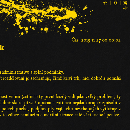
Čas: 2019-11-27 00:00:02
ak
u administrativu a splní podmínky.
erozdělování je zachraňuje, čímž křiví trh, ničí dobré a pomáhá
nost vnímá (zatímco ty první každý vidí jako velký problém, ty
podobně skoro přesně opačná – zatímco nějaká korupce způsobí v
e potřeb jiného, podpora plýtvajících a neschopných vytlačuje z
. A to vůbec nemluvím o
morální stránce celé věci, neboť peníze,