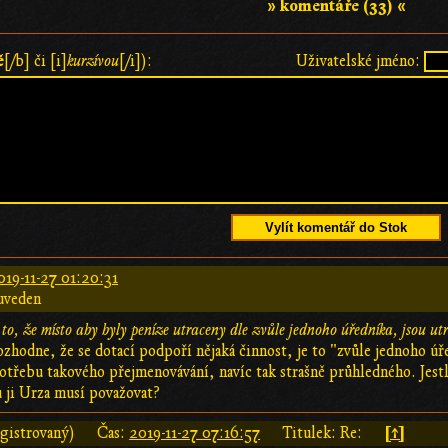
» komentáře (33) «
ě
[/b] či [i]
kurzívou
[/i]):
Uživatelské jméno:
Vylít komentář do Stok
019-11-27 01:20:31
uveden
 to, že místo aby byly peníze utraceny dle zvůle jednoho úředníka, jsou utr
ozhodne, že se dotací podpoří nějaká činnost, je to "zvůle jednoho ú
potřebu takového přejmenovávání, navíc tak strašně průhledného. Jestl
u ji Urza musí považovat?
[↑]
gistrovaný)
Čas:
2019-11-27 07:16:57
Titulek: Re: