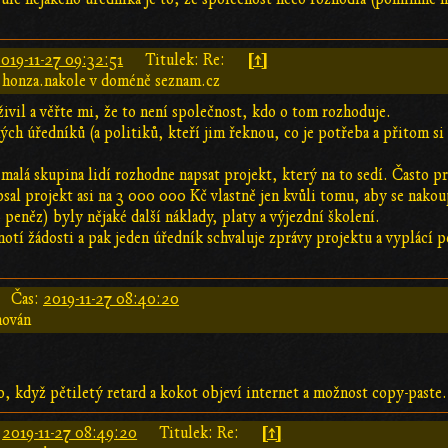
[↑]
019-11-27 09:32:51
Titulek: Re:
 honza.nakole v doméně seznam.cz
živil a věřte mi, že to není společnost, kdo o tom rozhoduje.
ých úředníků (a politiků, kteří jim řeknou, co je potřeba a přitom si z
malá skupina lidí rozhodne napsat projekt, který na to sedí. Často p
 psal projekt asi na 3 000 000 Kč vlastně jen kvůli tomu, aby se nak
peněz) byly nějaké další náklady, platy a výjezdní školení.
notí žádosti a pak jeden úředník schvaluje zprávy projektu a vyplácí 
Čas:
2019-11-27 08:40:20
hován
o, když pětiletý retard a kokot objeví internet a možnost copy-paste.
[↑]
:
2019-11-27 08:49:20
Titulek: Re: