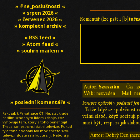
» #ne_poslušnosti «
» srpen 2026 «
tučn
» červenec 2026 «
Komentář (lze psát i [b]
» kompletní archiv «
» RSS feed «
» Atom feed «
» souhrn mailem «
Szaszián
Autor:
Čas:
2
Web: neuveden
Mail: ne
» poslední komentáře «
korupce způsobí v podstatě jen
- Takže když se společnost r
Rakusak
k
Privatizace ČT
: Ne, stat krade
velmi slabé, když pociťují 
nasilim schopnym lidem zdroje, coz
vyhovuje tem, ktery z toho benefituji!
musí být, resp. za jak slabo
Treba zamestnanci statni televize. Pokud
ty a tobe podobni tak moc chcete svou
Autor: Dobrý Den (nere
televizi, slozte se a kupte si ji. Nebo si ji
zalozte.