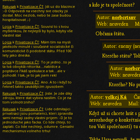
a kdo je ta společnost?
Rakusak
k
Privatizace ČT
: Jdi uz do blazince
:-D Odpovedi na vsechny sve otazky jsi
dostal. Moc nezlob, nebo te zase budou
norbertsnv
Autor:
hospitalisovat ;-)
Web: neuveden
Ma
Lojza
k
Privatizace ČT
: Souvisí to s tvou
myšlenkou, že nejlepší by bylo, kdyby vše
Občania štátu.
vlastnil stat
Lojza
k
Privatizace ČT
: Mám tím na mysli
Autor: enemy (ne
jakékoliv minulé i současné socialistické či
komunistické či podobné státu. Před 100
lety jako dneska.
Kterého státu? Toh
Lojza
k
Privatizace ČT
: To je jedno...to je
ta tvá obvyklá rétorika....nabídce a
norber
Autor:
poptávce říkáš spekulace a tak....ale v
Web: neuvede
pohodě. I tak, je to jak jsem rekl
Lojza
k
Privatizace ČT
: Ano. A to i když to
Ktorého? No pr
řekneš takto zavádějícím zpusobem
Rakusak
k
Privatizace ČT
: Jiste. Je zde diky
velkej Ká
Autor:
Ča
zdroju, ktere stat vybira nasilim. Co je na
tom volnotrzniho?
Web: neuveden
Mail:
Rakusak
k
Privatizace ČT
: Lide odmitajici
Když už si chcete hrát s
privatisaci jsou pomatenci, kteri zpravidla
sami nemaji zadny vlastni prijem :-D Je to
nerozhoduje o konkrétníc
jednoduche jako facka. Co lide chteji, to
tou Vaší společností) tu 
zaplati. Co lide nechteji, odumre. Genialni
mechanismus volneho trhu!
Takže Urza netvrdí, že z