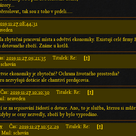
ázory...
řerolovat, tak sou z toho v prdeli....
019-11-27 08:44:31
uveden
la zbytečná pracovní místa a odvětví ekonomiky. Existují celé firmy ž
u dotovaného zboží. Známe u kotlů.
[↑]
as:
2019-11-27 09:21:35
Titulek: Re:
 schován
etvie ekonomiky je zbytočné? Ochrana životného prostredia?
u nezvyšujú dotácie ale chamtiví predajcovia.
[↑]
Čas:
2019-11-27 10:10:30
Titulek: Re:
il: neuveden
í se na sepisování žádostí o dotace. Ano, to je služba, kterou si může
 kdyby se ceny nezvedly, zboží by bylo vyprodáno.
nv
[↑]
Čas:
2019-11-27 10:52:29
Titulek: Re:
Mail: schován