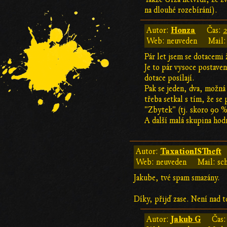
na dlouhé rozebírání).
Honza
Autor:
Čas:
2
Web: neuveden
Mail:
Pár let jsem se dotacemi 
Je to pár vysoce postaven
dotace posílají.
Pak se jeden, dva, možná 
třeba setkal s tím, že se
"Zbytek" (tj. skoro 90 % 
A další malá skupina hod
TaxationISTheft
Autor:
Web: neuveden
Mail: sc
Jakube, tvé spam smazány.
Díky, přijď zase. Není nad t
Jakub G
Autor:
Čas