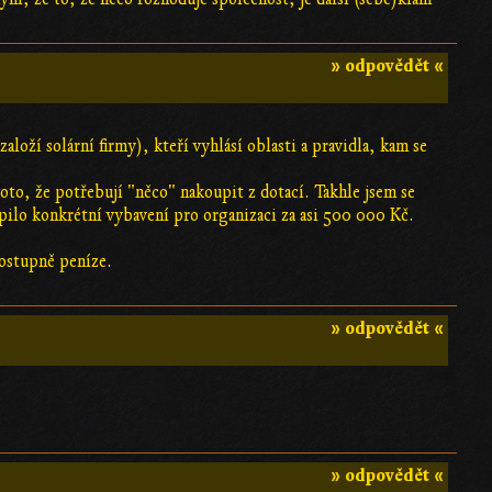
» odpovědět «
aloží solární firmy), kteří vyhlásí oblasti a pravidla, kam se
roto, že potřebují "něco" nakoupit z dotací. Takhle jsem se
oupilo konkrétní vybavení pro organizaci za asi 500 000 Kč.
postupně peníze.
» odpovědět «
» odpovědět «