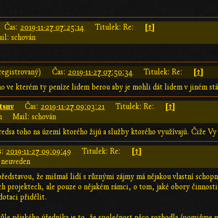
[↑]
Čas:
2019-11-27 07:25:14
Titulek: Re:
il: schován
[↑]
registrovaný)
Čas:
2019-11-27 07:50:34
Titulek: Re:
o ve kterém ty peníze lidem berou aby je mohli dát lidem v jiném stát
tsnv
[↑]
Čas:
2019-11-27 09:03:21
Titulek: Re:
n
Mail: schován
edsa toho na území ktorého žijú a služby ktorého využívajú. Čiže Vy 
[↑]
s:
2019-11-27 09:09:49
Titulek: Re:
 neuveden
 představou, že mišmaš lidí s různými zájmy má nějakou vlastní schopn
h projektech, ale pouze o nějakém rámci, o tom, jaké obory činnost
dotaci přidělit.
vůle nějakého úředníka je to, že společnost něco rozhodla (pomiňme ny