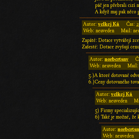
páč jen přebrali cizí n
A když maj pak něco p
velkej Ká
Autor:
Čas:
2
Web: neuveden
Mail: ne
Zapáté: Dotace vytvářejí zce
Zašesté: Dotace zvyšují cen
norbertsnv
Autor:
Č
Web: neuveden
Mail:
5.)A ktoré dotované odv
6.)Ceny dotovaného tovar
velkej Ká
Autor:
Web: neuveden
Ma
5) Firmy specializujíc
6) Také je možné, že
norberts
Autor:
Web: neuveden