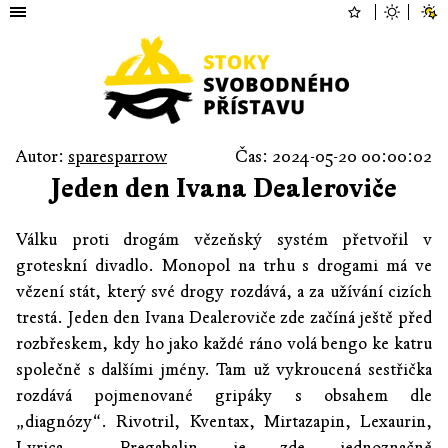
Autor:
sparesparrow
Čas: 2024-05-20 00:00:02
Jeden den Ivana Dealeroviče
Válku proti drogám vězeňský systém přetvořil v
groteskní divadlo. Monopol na trhu s drogami má ve
vězení stát, který své drogy rozdává, a za užívání cizích
trestá. Jeden den Ivana Dealeroviče zde začíná ještě před
rozbřeskem, kdy ho jako každé ráno volá bengo ke katru
společně s dalšími jmény. Tam už vykroucená sestřička
rozdává pojmenované gripáky s obsahem dle
„diagnózy“. Rivotril, Kventax, Mirtazapin, Lexaurin,
Lyrica… Pregabalin je zde jednoznačně