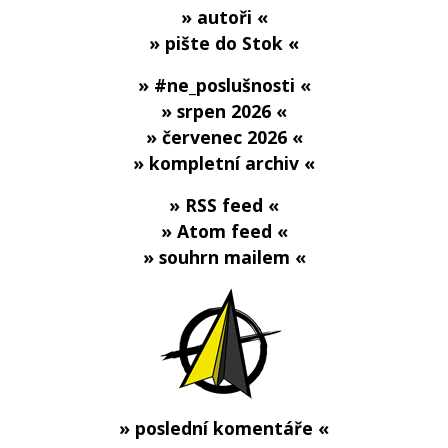
» autoři «
» pište do Stok «
» #ne_poslušnosti «
» srpen 2026 «
» červenec 2026 «
» kompletní archiv «
» RSS feed «
» Atom feed «
» souhrn mailem «
» poslední komentáře «