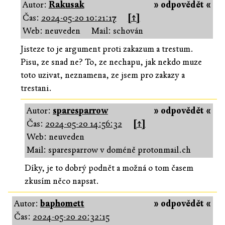
Autor:
Rakusak
» odpovědět «
Čas:
2024-05-20 10:21:17
[↑]
Web: neuveden
Mail: schován
Jisteze to je argument proti zakazum a trestum.
Pisu, ze snad ne? To, ze nechapu, jak nekdo muze
toto uzivat, neznamena, ze jsem pro zakazy a
trestani.
Autor:
sparesparrow
» odpovědět «
Čas:
2024-05-20 14:56:32
[↑]
Web: neuveden
Mail: sparesparrow v doméně protonmail.ch
Díky, je to dobrý podnět a možná o tom časem
zkusím něco napsat.
Autor:
baphomett
» odpovědět «
Čas:
2024-05-20 20:32:15