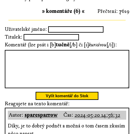
» komentáře (6) «
Přečtení: 7619
Uživatelské jméno:
Titulek:
Komentář (lze psát i [b]
tučně
[/b] či [i]
kurzívou
[/i]):
Vylít komentář do Stok
Reagujete na tento komentář:
Autor:
sparesparrow
Čas:
2024-05-20 14:56:32
Díky, je to dobrý podnět a možná o tom časem zkusím
něco napsat.