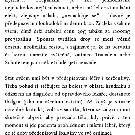
nejobchodovanější substancí, neboť má lehce stimulační
efekt, zlepšuje náladu, „nenachčije se“ a hlavně je
předepisován dlouhodobě na denní bázi. Zdaleka však ne
všem, čímž drží stabilní cenu 30g tabáku za 1200mg
pregabalinu. Spousta tvrdších drog se mezi vězně
dostane neoficiální cestou, a zajímavé je, že na pervitin
či heroin narazíte svátečně, zatímco Tramalem nebo
Subotexem jsou někteří lidé sjetí neustále.
Stát ovšem umí být v předepisování léčiv i zdrženlivý.
Třeba pokud si stěžujete na bolest v oblasti hrudníku s
odkazem na diagnózu od opravdového lékaře, dostanete
Ibalgin (jako na všechno ostatní). Až když je situace
očividně kritická, volá se sanitka, která se za 40 minut
skutečně objeví, aby převzala tělo, kdy právě v ten
moment si jde pacienta prohlédnout i místní lékař, který
do té doby předepisoval Ibalginy ve své ordinaci.