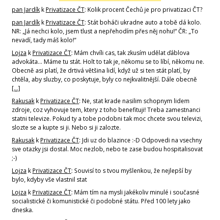
pan Jardík
k
Privatizace ČT
: Kolik procent Čechů je pro privatizaci ČT?
pan Jardík
k
Privatizace ČT
: Stát boháči ukradne auto a tobě dá kolo.
NR: „Já nechci kolo, jsem tlust a nepřehodím přes něj nohu!“ ČR: „To
nevadí, tady máš kolo!“
Lojza
k
Privatizace ČT
: Mám chvíli cas, tak zkusím udělat ďáblova
advokáta... Máme tu stát. Holt to tak je, někomu se to líbí, někomu ne.
Obecně asi platí, že drtivá většina lidí, když už si ten stát platí, by
chtěla, aby sluzby, co poskytuje, byly co nejkvalitnější. Dále obecně
[…]
Rakusak
k
Privatizace ČT
: Ne, stat krade nasilim schopnym lidem
zdroje, coz vyhovuje tem, ktery z toho benefituji! Treba zamestnanci
statni televize. Pokud ty a tobe podobni tak moc chcete svou televizi,
slozte se a kupte si ji. Nebo si ji zalozte.
Rakusak
k
Privatizace ČT
: Jdi uz do blazince :-D Odpovedi na vsechny
sve otazky jsi dostal. Moc nezlob, nebo te zase budou hospitalisovat
;-)
Lojza
k
Privatizace ČT
: Souvisí to s tvou myšlenkou, že nejlepší by
bylo, kdyby vše vlastnil stat
Lojza
k
Privatizace ČT
: Mám tím na mysli jakékoliv minulé i současné
socialistické či komunistické či podobné státu. Před 100 lety jako
dneska.