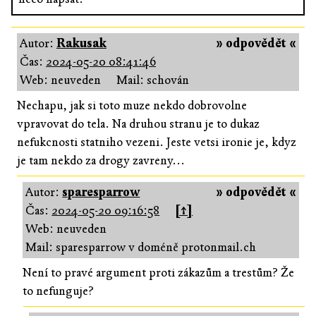
Autor:
Rakusak
» odpovědět «
Čas:
2024-05-20 08:41:46
Web: neuveden
Mail: schován
Nechapu, jak si toto muze nekdo dobrovolne
vpravovat do tela. Na druhou stranu je to dukaz
nefukcnosti statniho vezeni. Jeste vetsi ironie je, kdyz
je tam nekdo za drogy zavreny...
Autor:
sparesparrow
» odpovědět «
Čas:
2024-05-20 09:16:58
[↑]
Web: neuveden
Mail: sparesparrow v doméně protonmail.ch
Není to pravé argument proti zákazům a trestům? Že
to nefunguje?