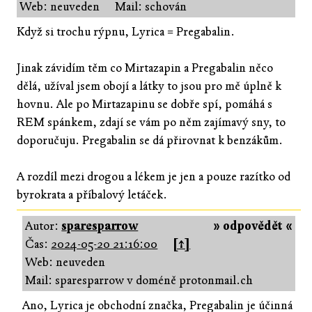
Web: neuveden
Mail: schován
Když si trochu rýpnu, Lyrica = Pregabalin.
Jinak závidím těm co Mirtazapin a Pregabalin něco
dělá, užíval jsem obojí a látky to jsou pro mě úplně k
hovnu. Ale po Mirtazapinu se dobře spí, pomáhá s
REM spánkem, zdají se vám po něm zajímavý sny, to
doporučuju. Pregabalin se dá přirovnat k benzákům.
A rozdíl mezi drogou a lékem je jen a pouze razítko od
byrokrata a příbalový letáček.
Autor:
sparesparrow
» odpovědět «
Čas:
2024-05-20 21:16:00
[↑]
Web: neuveden
Mail: sparesparrow v doméně protonmail.ch
Ano, Lyrica je obchodní značka, Pregabalin je účinná