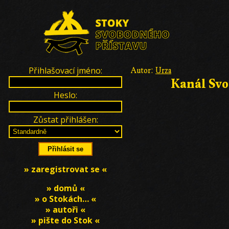
Přihlašovací jméno:
Autor:
Urza
Kanál Svo
Heslo:
Zůstat přihlášen:
» zaregistrovat se «
» domů «
» o Stokách… «
» autoři «
» pište do Stok «