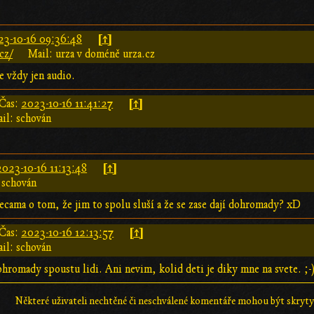
[↑]
23-10-16 09:36:48
cz/
Mail: urza v doméně urza.cz
 vždy jen audio.
[↑]
Čas:
2023-10-16 11:41:27
il: schován
[↑]
2023-10-16 11:13:48
 schován
cama o tom, že jim to spolu sluší a že se zase dají dohromady? xD
[↑]
Čas:
2023-10-16 12:13:57
il: schován
ohromady spoustu lidi. Ani nevim, kolid deti je diky mne na svete. ;-
Některé uživateli nechtěné či neschválené komentáře mohou být skryty;