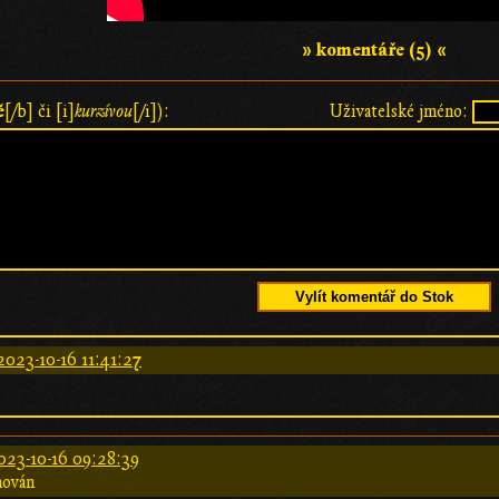
» komentáře (5) «
ě
[/b] či [i]
kurzívou
[/i]):
Uživatelské jméno:
Vylít komentář do Stok
2023-10-16 11:41:27
023-10-16 09:28:39
hován