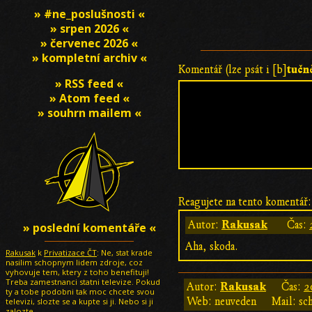
» #ne_poslušnosti «
» srpen 2026 «
» červenec 2026 «
» kompletní archiv «
tučn
Komentář (lze psát i [b]
» RSS feed «
» Atom feed «
» souhrn mailem «
Reagujete na tento komentář:
Rakusak
Autor:
Čas:
» poslední komentáře «
Aha, skoda.
Rakusak
k
Privatizace ČT
: Ne, stat krade
nasilim schopnym lidem zdroje, coz
vyhovuje tem, ktery z toho benefituji!
Treba zamestnanci statni televize. Pokud
Rakusak
Autor:
Čas:
2
ty a tobe podobni tak moc chcete svou
Web: neuveden
Mail: sc
televizi, slozte se a kupte si ji. Nebo si ji
zalozte.