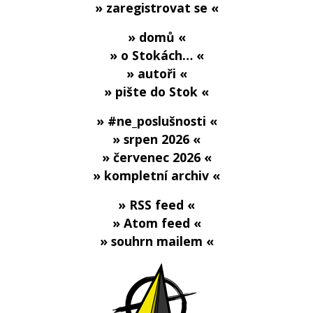
» zaregistrovat se «
» domů «
» o Stokách… «
» autoři «
» pište do Stok «
» #ne_poslušnosti «
» srpen 2026 «
» červenec 2026 «
» kompletní archiv «
» RSS feed «
» Atom feed «
» souhrn mailem «