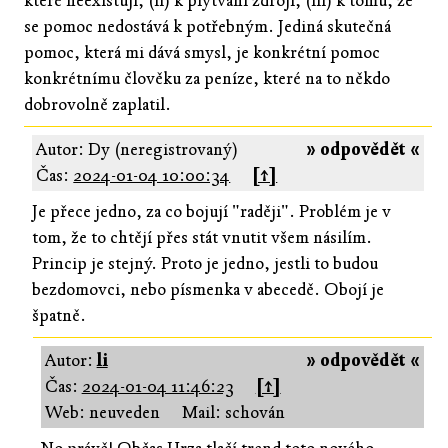
které neexistují, (ii) k plýtvání zdroji, (iii) k tomu, že
se pomoc nedostává k potřebným. Jediná skutečná
pomoc, která mi dává smysl, je konkrétní pomoc
konkrétnímu člověku za peníze, které na to někdo
dobrovolně zaplatil.
Autor: Dy (neregistrovaný)
» odpovědět «
Čas:
2024-01-04 10:00:34
[↑]
Je přece jedno, za co bojují "raději". Problém je v
tom, že to chtějí přes stát vnutit všem násilím.
Princip je stejný. Proto je jedno, jestli to budou
bezdomovci, nebo písmenka v abecedě. Obojí je
špatně.
Autor:
li
» odpovědět «
Čas:
2024-01-04 11:46:23
[↑]
Web: neuveden
Mail: schován