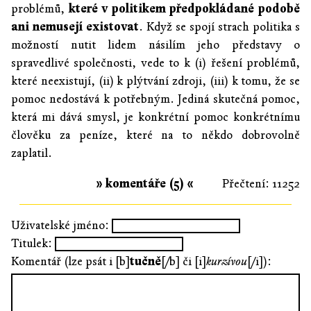
problémů,
které v politikem předpokládané podobě
ani nemusejí existovat
. Když se spojí strach politika s
možností nutit lidem násilím jeho představy o
spravedlivé společnosti, vede to k (i) řešení problémů,
které neexistují, (ii) k plýtvání zdroji, (iii) k tomu, že se
pomoc nedostává k potřebným. Jediná skutečná pomoc,
která mi dává smysl, je konkrétní pomoc konkrétnímu
člověku za peníze, které na to někdo dobrovolně
zaplatil.
» komentáře (5) «
Přečtení: 11252
Uživatelské jméno:
Titulek:
Komentář (lze psát i [b]
tučně
[/b] či [i]
kurzívou
[/i]):