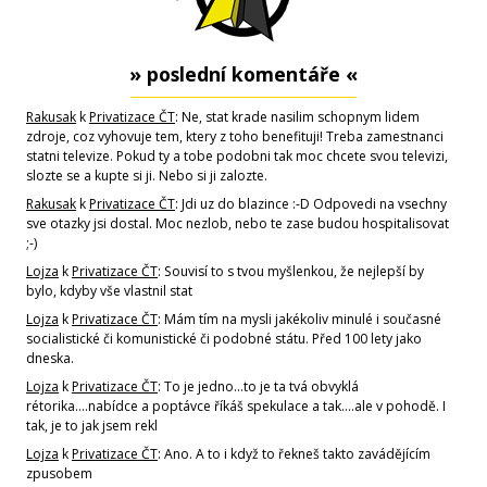
» poslední komentáře «
Rakusak
k
Privatizace ČT
: Ne, stat krade nasilim schopnym lidem
zdroje, coz vyhovuje tem, ktery z toho benefituji! Treba zamestnanci
statni televize. Pokud ty a tobe podobni tak moc chcete svou televizi,
slozte se a kupte si ji. Nebo si ji zalozte.
Rakusak
k
Privatizace ČT
: Jdi uz do blazince :-D Odpovedi na vsechny
sve otazky jsi dostal. Moc nezlob, nebo te zase budou hospitalisovat
;-)
Lojza
k
Privatizace ČT
: Souvisí to s tvou myšlenkou, že nejlepší by
bylo, kdyby vše vlastnil stat
Lojza
k
Privatizace ČT
: Mám tím na mysli jakékoliv minulé i současné
socialistické či komunistické či podobné státu. Před 100 lety jako
dneska.
Lojza
k
Privatizace ČT
: To je jedno...to je ta tvá obvyklá
rétorika....nabídce a poptávce říkáš spekulace a tak....ale v pohodě. I
tak, je to jak jsem rekl
Lojza
k
Privatizace ČT
: Ano. A to i když to řekneš takto zavádějícím
zpusobem