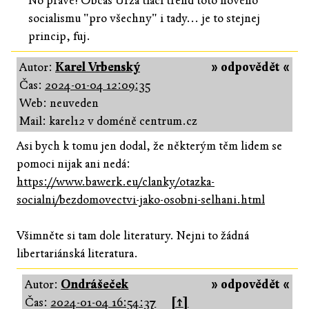
No právě! Občas Urza tlačí trend toto nového
socialismu "pro všechny" i tady... je to stejnej
princip, fuj.
Autor:
Karel Vrbenský
» odpovědět «
Čas:
2024-01-04 12:09:35
Web: neuveden
Mail: karel12 v doméně centrum.cz
Asi bych k tomu jen dodal, že některým těm lidem se
pomoci nijak ani nedá:
https://www.bawerk.eu/clanky/otazka-
socialni/bezdomovectvi-jako-osobni-selhani.html
Všimněte si tam dole literatury. Nejni to žádná
libertariánská literatura.
Autor:
Ondrášeček
» odpovědět «
Čas:
2024-01-04 16:54:37
[↑]