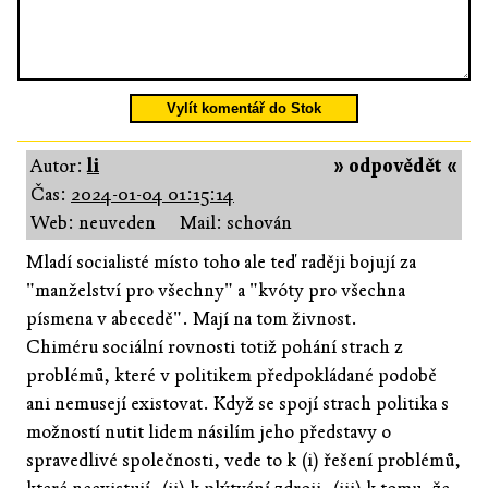
Vylít komentář do Stok
Autor:
li
» odpovědět «
Čas:
2024-01-04 01:15:14
Web: neuveden
Mail: schován
Mladí socialisté místo toho ale teď raději bojují za
"manželství pro všechny" a "kvóty pro všechna
písmena v abecedě". Mají na tom živnost.
Chiméru sociální rovnosti totiž pohání strach z
problémů, které v politikem předpokládané podobě
ani nemusejí existovat. Když se spojí strach politika s
možností nutit lidem násilím jeho představy o
spravedlivé společnosti, vede to k (i) řešení problémů,