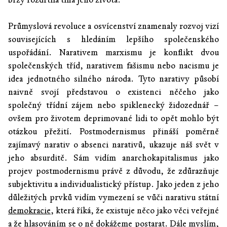
Průmyslová revoluce a osvícenství znamenaly rozvoj vizí
souvisejících s hledáním lepšího společenského
uspořádání. Narativem marxismu je konflikt dvou
společenských tříd, narativem fašismu nebo nacismu je
idea jednotného silného národa. Tyto narativy působí
naivně svojí představou o existenci něčeho jako
společný třídní zájem nebo spiklenecký židozednář –
ovšem pro životem deprimované lidi to opět mohlo být
otázkou přežití. Postmodernismus přináší poměrně
zajímavý narativ o absenci narativů, ukazuje náš svět v
jeho absurditě. Sám vidím anarchokapitalismus jako
projev postmodernismu právě z důvodu, že zdůrazňuje
subjektivitu a individualistický přístup. Jako jeden z jeho
důležitých prvků vidím vymezení se vůči narativu státní
demokracie
, která říká, že existuje něco jako věci veřejné
a že hlasováním se o ně dokážeme postarat. Dále myslím,