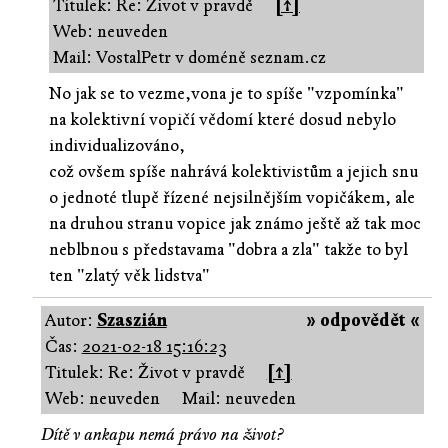
Titulek: Re: Život v pravdě
[↑]
Web: neuveden
Mail: VostalPetr v doméně seznam.cz
No jak se to vezme,vona je to spíše "vzpomínka"
na kolektivní vopičí vědomí které dosud nebylo
individualizováno,
což ovšem spíše nahrává kolektivistům a jejich snu
o jednoté tlupě řízené nejsilnějším vopičákem, ale
na druhou stranu vopice jak známo ještě až tak moc
neblbnou s představama "dobra a zla" takže to byl
ten "zlatý věk lidstva"
Autor:
Szaszián
» odpovědět «
Čas:
2021-02-18 15:16:23
Titulek: Re: Život v pravdě
[↑]
Web: neuveden
Mail: neuveden
Dítě v ankapu nemá právo na život?