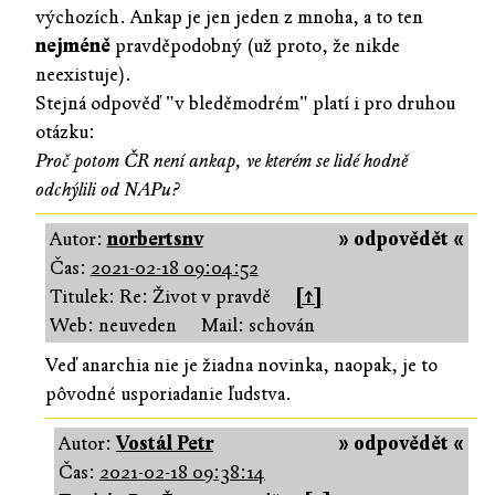
výchozích. Ankap je jen jeden z mnoha, a to ten
nejméně
pravděpodobný (už proto, že nikde
neexistuje).
Stejná odpověď "v bleděmodrém" platí i pro druhou
otázku:
Proč potom ČR není ankap, ve kterém se lidé hodně
odchýlili od NAPu?
Autor:
norbertsnv
» odpovědět «
Čas:
2021-02-18 09:04:52
Titulek: Re: Život v pravdě
[↑]
Web: neuveden
Mail: schován
Veď anarchia nie je žiadna novinka, naopak, je to
pôvodné usporiadanie ľudstva.
Autor:
Vostál Petr
» odpovědět «
Čas:
2021-02-18 09:38:14