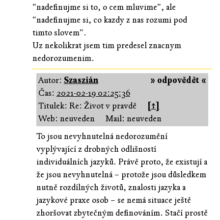
"nadefinujme si to, o cem mluvime", ale
"nadefinujme si, co kazdy z nas rozumi pod
timto slovem".
Uz nekolikrat jsem tim predesel znacnym
nedorozumenim.
Autor:
Szaszián
» odpovědět «
Čas:
2021-02-19 02:25:36
Titulek: Re: Život v pravdě
[↑]
Web: neuveden
Mail: neuveden
To jsou nevyhnutelná nedorozumění
vyplývající z drobných odlišností
individuálních jazyků. Právě proto, že existují a
že jsou nevyhnutelná – protože jsou důsledkem
nutně rozdílných životů, znalosti jazyka a
jazykové praxe osob – se nemá situace ještě
zhoršovat zbytečným definováním. Stačí prostě