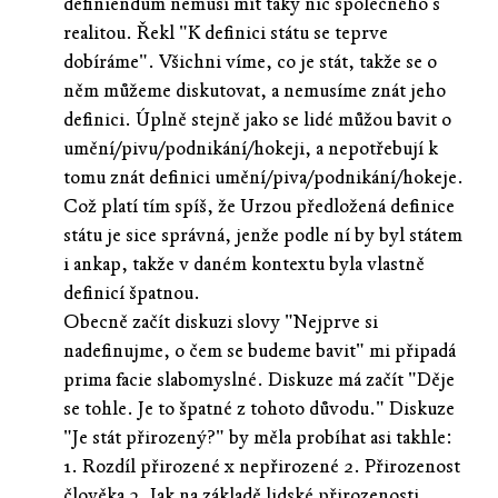
definiendum nemusí mít taky nic společného s
realitou. Řekl "K definici státu se teprve
dobíráme". Všichni víme, co je stát, takže se o
něm můžeme diskutovat, a nemusíme znát jeho
definici. Úplně stejně jako se lidé můžou bavit o
umění/pivu/podnikání/hokeji, a nepotřebují k
tomu znát definici umění/piva/podnikání/hokeje.
Což platí tím spíš, že Urzou předložená definice
státu je sice správná, jenže podle ní by byl státem
i ankap, takže v daném kontextu byla vlastně
definicí špatnou.
Obecně začít diskuzi slovy "Nejprve si
nadefinujme, o čem se budeme bavit" mi připadá
prima facie slabomyslné. Diskuze má začít "Děje
se tohle. Je to špatné z tohoto důvodu." Diskuze
"Je stát přirozený?" by měla probíhat asi takhle:
1. Rozdíl přirozené x nepřirozené 2. Přirozenost
člověka 3. Jak na základě lidské přirozenosti