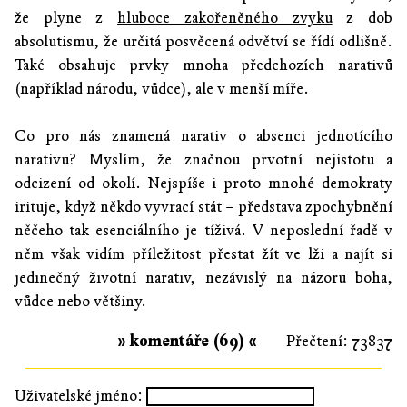
že plyne z
hluboce zakořeněného zvyku
z dob
absolutismu, že určitá posvěcená odvětví se řídí odlišně.
Také obsahuje prvky mnoha předchozích narativů
(například národu, vůdce), ale v menší míře.
Co pro nás znamená narativ o absenci jednotícího
narativu? Myslím, že značnou prvotní nejistotu a
odcizení od okolí. Nejspíše i proto mnohé demokraty
irituje, když někdo vyvrací stát – představa zpochybnění
něčeho tak esenciálního je tíživá. V neposlední řadě v
něm však vidím příležitost přestat žít ve lži a najít si
jedinečný životní narativ, nezávislý na názoru boha,
vůdce nebo většiny.
» komentáře (69) «
Přečtení: 73837
Uživatelské jméno: