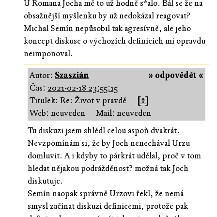
U Romana Jocha mě to už hodně s*alo. Bál se že na
obsažnější myšlenku by už nedokázal reagovat?
Michal Semín nepůsobil tak agresívně, ale jeho
koncept diskuse o výchozích definicích mi opravdu
neimponoval.
Autor:
Szaszián
» odpovědět «
Čas:
2021-02-18 23:55:15
Titulek: Re: Život v pravdě
[↑]
Web: neuveden
Mail: neuveden
Tu diskuzi jsem shlédl celou aspoň dvakrát.
Nevzpomínám si, že by Joch nenechával Urzu
domluvit. A i kdyby to párkrát udělal, proč v tom
hledat nějakou podrážděnost? možná tak Joch
diskutuje.
Semín naopak správně Urzovi řekl, že nemá
smysl začínat diskuzi definicemi, protože pak