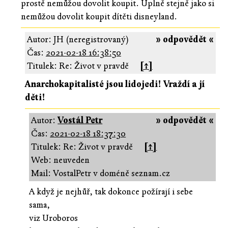
prostě nemůžou dovolit koupit. Úplně stejně jako si
nemůžou dovolit koupit dítěti disneyland.
Autor: JH (neregistrovaný)
» odpovědět «
Čas:
2021-02-18 16:38:50
Titulek: Re: Život v pravdě
[↑]
Anarchokapitalisté jsou lidojedi! Vraždí a jí
děti!
Autor:
Vostál Petr
» odpovědět «
Čas:
2021-02-18 18:37:30
Titulek: Re: Život v pravdě
[↑]
Web: neuveden
Mail: VostalPetr v doméně seznam.cz
A když je nejhůř, tak dokonce požírají i sebe
sama,
viz Uroboros