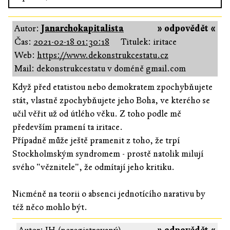
Autor:
Janarchokapitalista
» odpovědět «
Čas:
2021-02-18 01:30:18
Titulek: iritace
Web:
https://www.dekonstrukcestatu.cz
Mail: dekonstrukcestatu v doméně gmail.com
Když před etatistou nebo demokratem zpochybňujete
stát, vlastně zpochybňujete jeho Boha, ve kterého se
učil věřit už od útlého věku. Z toho podle mě
především pramení ta iritace.
Případně může ještě pramenit z toho, že trpí
Stockholmským syndromem - prostě natolik milují
svého "věznitele", že odmítají jeho kritiku.
Nicméně na teorii o absenci jednotícího narativu by
též něco mohlo být.