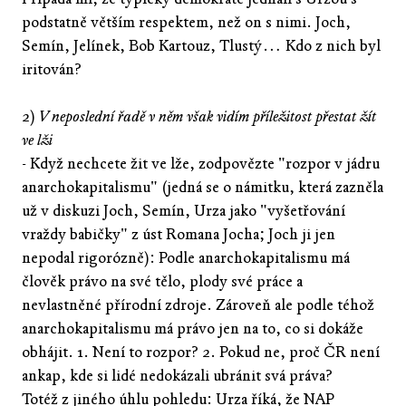
podstatně větším respektem, než on s nimi. Joch,
Semín, Jelínek, Bob Kartouz, Tlustý… Kdo z nich byl
iritován?
2)
V neposlední řadě v něm však vidím příležitost přestat žít
ve lži
- Když nechcete žit ve lže, zodpovězte "rozpor v jádru
anarchokapitalismu" (jedná se o námitku, která zazněla
už v diskuzi Joch, Semín, Urza jako "vyšetřování
vraždy babičky" z úst Romana Jocha; Joch ji jen
nepodal rigorózně): Podle anarchokapitalismu má
člověk právo na své tělo, plody své práce a
nevlastněné přírodní zdroje. Zároveň ale podle téhož
anarchokapitalismu má právo jen na to, co si dokáže
obhájit. 1. Není to rozpor? 2. Pokud ne, proč ČR není
ankap, kde si lidé nedokázali ubránit svá práva?
Totéž z jiného úhlu pohledu: Urza říká, že NAP