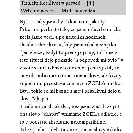
Titulek: Re: Život v pravdě
[↑]
Web: neuveden
Mail: neuveden
Njn….taky jsem byl tak naivni, jako ty.
Pak se mi parkrat stalo, ze jsem mluvil o nejake
zcela jasne veci, a po nekolika hodinach
absolutniho chaosu, kdy jsem rikal neco jako
"paneboze, vzdyt to prece je jasny, tohle se v
teto situaci deje pokazde" a odpovedi mi bylo "v
zivote se nic takoveho nestalo" jsem zjistil, ze
sice oba mluvime o tom samem slove, ale kazdy
si pod nim predstavujeme neco ZCELA jineho.
Btw, tohle se mi bezne s moji pritelkyni delo u
slova "chapat".
Trvalo mi snad rok-dva, nez jsem zjistil, ze ja I
ona slovo "chapat" vnimame ZCELA odlisne, a
to v podstate absolutne nekompatibilne.
Takze ja obcas debatu s ni zacinam slovy nikoliv