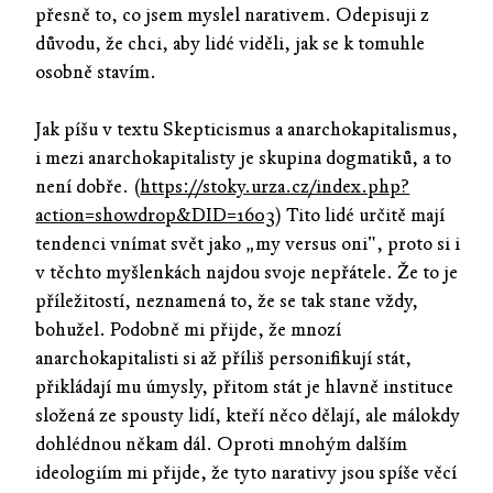
přesně to, co jsem myslel narativem. Odepisuji z
důvodu, že chci, aby lidé viděli, jak se k tomuhle
osobně stavím.
Jak píšu v textu Skepticismus a anarchokapitalismus,
i mezi anarchokapitalisty je skupina dogmatiků, a to
není dobře. (
https://stoky.urza.cz/index.php?
action=showdrop&DID=1603
) Tito lidé určitě mají
tendenci vnímat svět jako „my versus oni", proto si i
v těchto myšlenkách najdou svoje nepřátele. Že to je
příležitostí, neznamená to, že se tak stane vždy,
bohužel. Podobně mi přijde, že mnozí
anarchokapitalisti si až příliš personifikují stát,
přikládají mu úmysly, přitom stát je hlavně instituce
složená ze spousty lidí, kteří něco dělají, ale málokdy
dohlédnou někam dál. Oproti mnohým dalším
ideologiím mi přijde, že tyto narativy jsou spíše věcí