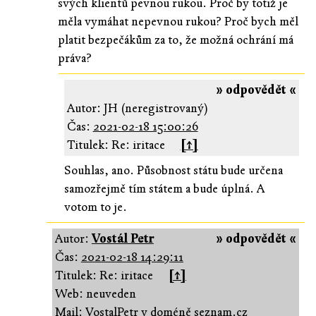
svých klientů pevnou rukou. Proč by totiž je
měla vymáhat nepevnou rukou? Proč bych měl
platit bezpečákům za to, že možná ochrání má
práva?
» odpovědět «
Autor: JH (neregistrovaný)
Čas:
2021-02-18 15:00:26
Titulek: Re: iritace
[↑]
Souhlas, ano. Působnost státu bude určena
samozřejmě tím státem a bude úplná. A
votom to je.
Autor:
Vostál Petr
» odpovědět «
Čas:
2021-02-18 14:29:11
Titulek: Re: iritace
[↑]
Web: neuveden
Mail: VostalPetr v doméně seznam.cz