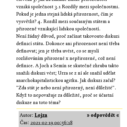
vzniká společnost 3.1 Rozdíly mezi společnostmi.
Pokud je jedna stejná lidská přirozenost, čím je
vysvětlit? 4. Rozdíl mezi současným státem a
přirozeně vznikající lidskou společností.
Není žádný důvod, proč začínat takovouto diskuzi
definicí státu. Dokonce ani přirozenost není třeba
definovat; jen je třeba uvést, co se myslí
rozlišováním přirozené x nepřirozené, což není
definice. A Joch a Semín se skutečně zhruba takto
snažili diskuzi vést; Urza se z ní ale snažil udělat
anarchokapitalistickou agitku. Jak diskuzi začal?
"Zda stát je nebo není přirozený, není důležité".
Když to nepovažuje za důležité, proč se účastní
diskuze na toto téma?
Autor:
Lojza
» odpovědět «
Čas:
2021-02-19 00:56:18