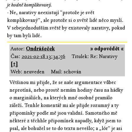
je hodně komplikovaný.
- Ne, narativy neexistují "protože je svět
komplikovaný", ale protože si o světě lidé něco myslí.
V sebejednodušším světě by existovaly narativy, pokud
by tam byli lidé.
Autor:
Ondrášeček
» odpovědět «
Čas:
2021-02-18 13:34:56
Titulek: Re: Narativy
[↑]
Web: neuveden
Mail: schován
Většinou mi přijde, že se naše argumentace vůbec
neprotíná, nebo prostě nemám hodiny času na hádky
o margináliích, na kterých mně osobně pramálo
záleží. Tenhle komentář mi ale přijde rozumný a ty
připomínky podle mě jsou validní. Samotného mě
některé z těchhle připomínek napadly, když jsem to
psal, ale bohužel se to do textu nevešlo; a „lór" je asi