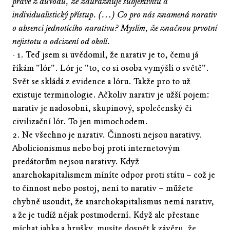
právě z důvodu, že zdůrazňuje subjektivitu a
individualistický přístup. (…) Co pro nás znamená narativ
o absenci jednotícího narativu? Myslím, že značnou prvotní
nejistotu a odcizení od okolí.
- 1. Teď jsem si uvědomil, že narativ je to, čemu já
říkám "lór". Lór je "to, co si osoba vymýšlí o světě".
Svět se skládá z evidence a lóru. Takže pro to už
existuje terminologie. Ačkoliv narativ je užší pojem:
narativ je nadosobní, skupinový, společenský či
civilizační lór. To jen mimochodem.
2. Ne všechno je narativ. Činnosti nejsou narativy.
Abolicionismus nebo boj proti internetovým
predátorům nejsou narativy. Když
anarchokapitalismem míníte odpor proti státu – což je
to činnost nebo postoj, není to narativ – můžete
chybně usoudit, že anarchokapitalismus nemá narativ,
a že je tudíž nějak postmoderní. Když ale přestane
míchat jabka a hrušky, musíte dospět k závěru, že