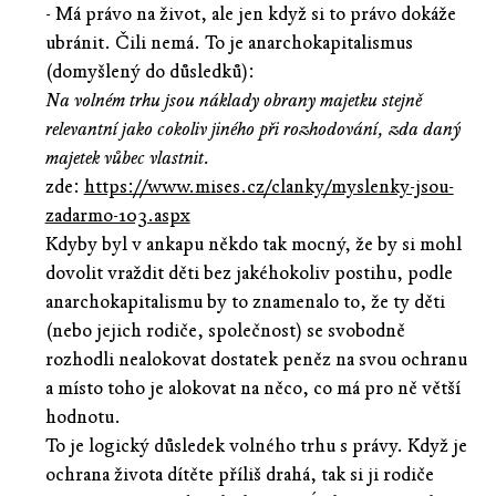
- Má právo na život, ale jen když si to právo dokáže
ubránit. Čili nemá. To je anarchokapitalismus
(domyšlený do důsledků):
Na volném trhu jsou náklady obrany majetku stejně
relevantní jako cokoliv jiného při rozhodování, zda daný
majetek vůbec vlastnit.
zde:
https://www.mises.cz/clanky/myslenky-jsou-
zadarmo-103.aspx
Kdyby byl v ankapu někdo tak mocný, že by si mohl
dovolit vraždit děti bez jakéhokoliv postihu, podle
anarchokapitalismu by to znamenalo to, že ty děti
(nebo jejich rodiče, společnost) se svobodně
rozhodli nealokovat dostatek peněz na svou ochranu
a místo toho je alokovat na něco, co má pro ně větší
hodnotu.
To je logický důsledek volného trhu s právy. Když je
ochrana života dítěte příliš drahá, tak si ji rodiče