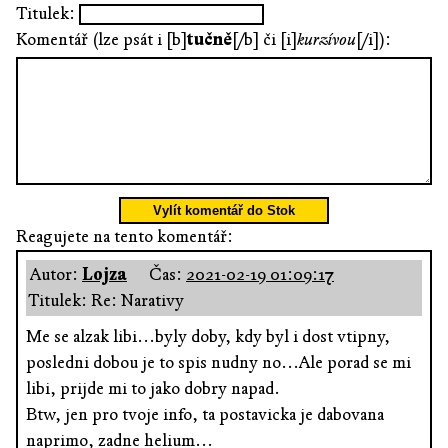
Titulek:
Komentář (lze psát i [b]
tučně
[/b] či [i]
kurzívou
[/i]):
Vylít komentář do Stok
Reagujete na tento komentář:
Autor:
Lojza
Čas:
2021-02-19 01:09:17
Titulek: Re: Narativy
Me se alzak libi...byly doby, kdy byl i dost vtipny,
posledni dobou je to spis nudny no...Ale porad se mi
libi, prijde mi to jako dobry napad.
Btw, jen pro tvoje info, ta postavicka je dabovana
naprimo, zadne helium...