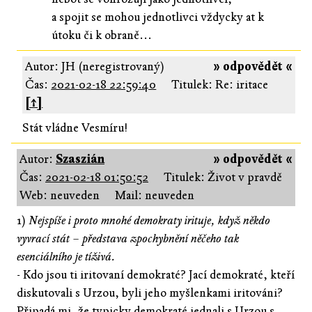
a spojit se mohou jednotlivci vždycky at k
útoku či k obraně...
Autor: JH (neregistrovaný)
» odpovědět «
Čas:
2021-02-18 22:59:40
Titulek: Re: iritace
[↑]
Stát vládne Vesmíru!
Autor:
Szaszián
» odpovědět «
Čas:
2021-02-18 01:50:52
Titulek: Život v pravdě
Web: neuveden
Mail: neuveden
1)
Nejspíše i proto mnohé demokraty irituje, když někdo
vyvrací stát – představa zpochybnění něčeho tak
esenciálního je tíživá.
- Kdo jsou ti iritovaní demokraté? Jací demokraté, kteří
diskutovali s Urzou, byli jeho myšlenkami iritováni?
Připadá mi, že typicky demokraté jednali s Urzou s