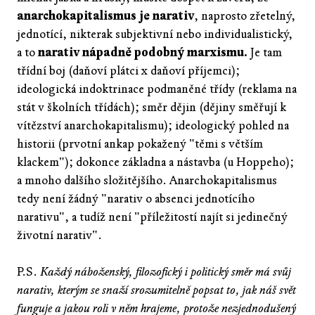
anarchokapitalismus je narativ
, naprosto zřetelný,
jednotící, nikterak subjektivní nebo individualistický,
a to
narativ nápadně podobný marxismu.
Je tam
třídní boj (daňoví plátci x daňoví příjemci);
ideologická indoktrinace podmaněné třídy (reklama na
stát v školních třídách); směr dějin (dějiny směřují k
vítězství anarchokapitalismu); ideologický pohled na
historii (prvotní ankap pokažený "těmi s větším
klackem"); dokonce základna a nástavba (u Hoppeho);
a mnoho dalšího složitějšího. Anarchokapitalismus
tedy není žádný "narativ o absenci jednotícího
narativu", a tudíž není "příležitostí najít si jedinečný
životní narativ".
P.S.
Každý náboženský, filozofický i politický směr má svůj
narativ, kterým se snaží srozumitelně popsat to, jak náš svět
funguje a jakou roli v něm hrajeme, protože nezjednodušený