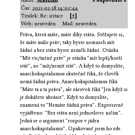
Autor:
Szaszián
» odpovědět «
Čas:
2021-02-18 14:02:44
Titulek: Re: iritace
[↑]
Web: neuveden
Mail: neuveden
Práva, která máte, máte díky státu. Stěžujete si,
že máte málo práv; taky byste nemuseli mít
žádné a bez státu byste neměli žádné. Otázka
"Mít víc/méně práv" je otázka "mít lepší/horší
stát", ne "mít/nemít stát". A když to domyslíte,
anarchokapitalismus skutečně říká, že člověk
nemá žádná práva. Anarchokapitalismus říká
"Máte ta a ta práva", ale zároveň říká "Jen když si
je dokážete ubránit". Když to domyslíte,
znamená to "Nemáte žádná práva". Expresivně
vyjádřeno: "Bez státu není jednotlivec ničím".
Jedná se o argument "rozpor v jádru
anarchokapitalismu". Opakovaně jsem ho zde