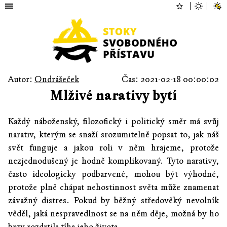
Autor:
Ondrášeček
Čas: 2021-02-18 00:00:02
Mlživé narativy bytí
Každý náboženský, filozofický i politický směr má svůj
narativ, kterým se snaží srozumitelně popsat to, jak náš
svět funguje a jakou roli v něm hrajeme, protože
nezjednodušený je hodně komplikovaný. Tyto narativy,
často ideologicky podbarvené, mohou být výhodné,
protože plně chápat nehostinnost světa může znamenat
závažný distres. Pokud by běžný středověký nevolník
věděl, jaká nespravedlnost se na něm děje, možná by ho
brzy rozdrtila tíha jeho života.