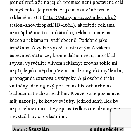
jednotlivců a že na jejich premise není postavena celá
ta myšlenka. Je pravda, že jsem skutečně psal o
reklamě na stát (
https://stoky.urza.cz/index.php?
action=showdrop&DID=1664
), akorát že reklama
není úplně nic tak unikátního, reklamu máte na
kdeco a reklama mi vadí obecně. Podobně jako
úspěšnost Alzy lze vysvětlit otravným Alzákem,
úspěšnost státu lze, kromě dalších věcí, například
zvyku, vysvětlit i vlivem reklamy; zrovna tohle mi
nepřijde jako nějaká převratná ideologická myšlenka,
propaganda existovala vždycky. A já osobně třeba
zmíněný ideologický pohled na historii nebo na
budoucnost vůbec nesdílím. K závěrečné poznámce,
můj názor je, že kdyby svět byl jednoduchý, lidé by
nepotřebovali narativy zprostředkované ideologiemi
a vystačili by si s vlastními.
Autor:
Szaszián
» odpovědět «