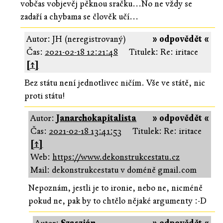
vobčas vobjevěj pěknou sračku...No ne vždy se
zadaří a chybama se člověk učí...
Autor: JH (neregistrovaný)
» odpovědět «
Čas:
2021-02-18 12:21:48
Titulek: Re: iritace
[↑]
Bez státu není jednotlivec ničím. Vše ve státě, nic
proti státu!
Autor:
Janarchokapitalista
» odpovědět «
Čas:
2021-02-18 13:41:53
Titulek: Re: iritace
[↑]
Web:
https://www.dekonstrukcestatu.cz
Mail: dekonstrukcestatu v doméně gmail.com
Nepoznám, jestli je to ironie, nebo ne, nicméně
pokud ne, pak by to chtělo nějaké argumenty :-D