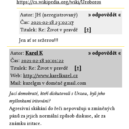
https://cs.wikipedia.org/wiki/Uroboros
Autor: JH (neregistrovaný)
» odpovědět «
Čas:
2021-02-18 23:02:17
Titulek: Re: Život v pravdě
[↑]
Jen ať se sežerou!!!
Autor:
Karel K
» odpovědět «
Čas:
2021-02-18 10:01:22
Titulek: Re: Život v pravdě
[↑]
Web:
http://www.karelkuzel.cz
Mail: kuzelgm v doméně gmail.com
Jací demokraté, kteří diskutovali s Urzou, byli jeho
myšlenkami iritováni?
Agresívní skákání do řeči nepovažuji u zmíněných
pánů za jejich normální způsob diskuse, ale za
známku iritace.