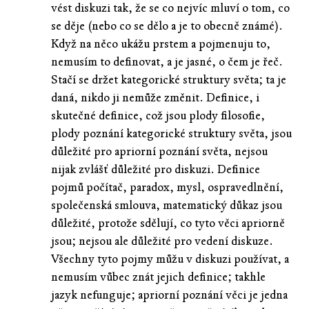
vést diskuzi tak, že se co nejvíc mluví o tom, co
se děje (nebo co se dělo a je to obecně známé).
Když na něco ukážu prstem a pojmenuju to,
nemusím to definovat, a je jasné, o čem je řeč.
Stačí se držet kategorické struktury světa; ta je
daná, nikdo ji nemůže změnit. Definice, i
skutečné definice, což jsou plody filosofie,
plody poznání kategorické struktury světa, jsou
důležité pro apriorní poznání světa, nejsou
nijak zvlášť důležité pro diskuzi. Definice
pojmů počítač, paradox, mysl, ospravedlnění,
společenská smlouva, matematický důkaz jsou
důležité, protože sdělují, co tyto věci apriorně
jsou; nejsou ale důležité pro vedení diskuze.
Všechny tyto pojmy můžu v diskuzi používat, a
nemusím vůbec znát jejich definice; takhle
jazyk nefunguje; apriorní poznání věci je jedna