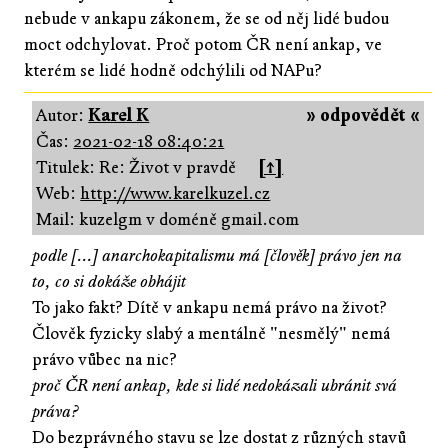
nebude v ankapu zákonem, že se od něj lidé budou
moct odchylovat. Proč potom ČR není ankap, ve
kterém se lidé hodně odchýlili od NAPu?
Autor:
Karel K
» odpovědět «
Čas:
2021-02-18 08:40:21
Titulek: Re: Život v pravdě
[↑]
Web:
http://www.karelkuzel.cz
Mail: kuzelgm v doméně gmail.com
podle [...] anarchokapitalismu má [člověk] právo jen na
to, co si dokáže obhájit
To jako fakt? Dítě v ankapu nemá právo na život?
Člověk fyzicky slabý a mentálně "nesmělý" nemá
právo vůbec na nic?
proč ČR není ankap, kde si lidé nedokázali ubránit svá
práva?
Do bezprávného stavu se lze dostat z různých stavů