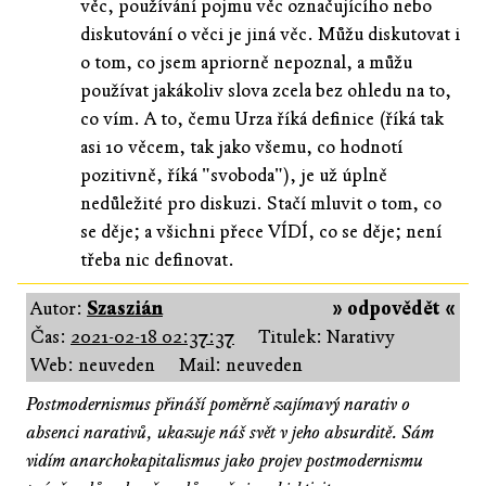
věc, používání pojmu věc označujícího nebo
diskutování o věci je jiná věc. Můžu diskutovat i
o tom, co jsem apriorně nepoznal, a můžu
používat jakákoliv slova zcela bez ohledu na to,
co vím. A to, čemu Urza říká definice (říká tak
asi 10 věcem, tak jako všemu, co hodnotí
pozitivně, říká "svoboda"), je už úplně
nedůležité pro diskuzi. Stačí mluvit o tom, co
se děje; a všichni přece VÍDÍ, co se děje; není
třeba nic definovat.
Autor:
Szaszián
» odpovědět «
Čas:
2021-02-18 02:37:37
Titulek: Narativy
Web: neuveden
Mail: neuveden
Postmodernismus přináší poměrně zajímavý narativ o
absenci narativů, ukazuje náš svět v jeho absurditě. Sám
vidím anarchokapitalismus jako projev postmodernismu