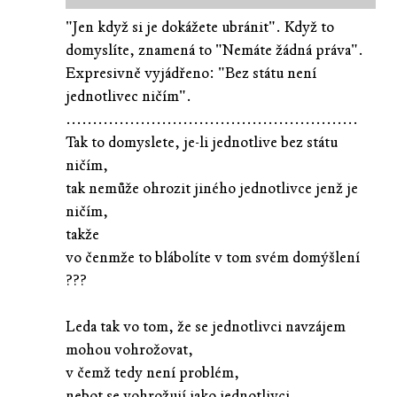
"Jen když si je dokážete ubránit". Když to
domyslíte, znamená to "Nemáte žádná práva".
Expresivně vyjádřeno: "Bez státu není
jednotlivec ničím".
.......................................................
Tak to domyslete, je-li jednotlive bez státu
ničím,
tak nemůže ohrozit jiného jednotlivce jenž je
ničím,
takže
vo čenmže to blábolíte v tom svém domýšlení
???
Leda tak vo tom, že se jednotlivci navzájem
mohou vohrožovat,
v čemž tedy není problém,
nebot se vohrožují jako jednotlivci,