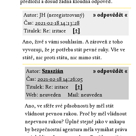
předložil a dosud žádná kloudná odpověď.
Autor: JH (neregistrovaný)
» odpovědět «
Čas:
2021-02-18 14:13:28
Titulek: Re: iritace
[↑]
Ano, živě s vámi souhlasím. A zároveň z toho
vyvozuji, že je potřeba stát pevné ruky. Vše ve
státě, nic proti státu, nic mimo stát.
Autor:
Szaszián
» odpovědět «
Čas:
2021-02-18 14:26:05
Titulek: Re: iritace
[↑]
Web: neuveden
Mail: neuveden
Ano, ve sféře své působnosti by měl stát
vládnout pevnou rukou. Proč by měl vládnout
nepevnou rukou? Úplně stejně jako v ankapu
by bezpečnostní agentura měla vymáhat práva