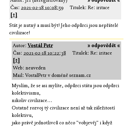
Autor: JH (neregistrovaný)
» odpovědět «
Čas:
2021-02-18 10:08:59
Titulek: Re: iritace
[↑]
Stát je nutný a musí být! Jeho odpůrci jsou nepřátelé
civilizace!
Autor:
Vostál Petr
» odpovědět «
Čas:
2021-02-18 10:22:38
Titulek: Re: iritace
[↑]
Web: neuveden
Mail: VostalPetr v doméně seznam.cz
Myslím, že se asi mylíte, odpůrci státu jsou odpůrci
kolektivismu,
nikoliv civilizace...
Ostatně rozvoj tý civilizace není až tak záležitostí
kolektivu,
jako právě jednotlivců co něco "vobjevěj" i když