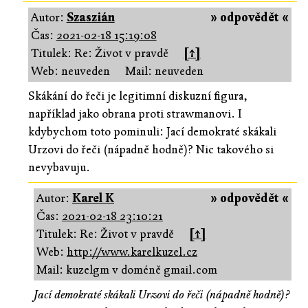
Autor:
Szaszián
» odpovědět «
Čas:
2021-02-18 15:19:08
Titulek: Re: Život v pravdě
[↑]
Web: neuveden
Mail: neuveden
Skákání do řeči je legitimní diskuzní figura,
například jako obrana proti strawmanovi. I
kdybychom toto pominuli: Jací demokraté skákali
Urzovi do řeči (nápadně hodně)? Nic takového si
nevybavuju.
Autor:
Karel K
» odpovědět «
Čas:
2021-02-18 23:10:21
Titulek: Re: Život v pravdě
[↑]
Web:
http://www.karelkuzel.cz
Mail: kuzelgm v doméně gmail.com
Jací demokraté skákali Urzovi do řeči (nápadně hodně)?