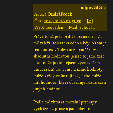
» odpovědět «
Autor:
Ondrášeček
Čas:
2024-01-20 01:51:56
[↑]
Web: neuveden
Mail: schován
Právě to už je ta příliš obecná idea. Za
mě záleží, toleranci čeho a kdy, o tom je
ten kontext. Tolerance nemůže být
absolutní hodnotou, jenže to jsme zase
u toho, že já ani nejsem vyznavačem
univerzálií: To, čemu říkáme hodnoty,
může každý vnímat jinak, nebo může
mít hodnotu, která obsahuje různé části
jiných hodnot.
Podle mě zkrátka morální principy
vycházejí z praxe a jsou hlavně