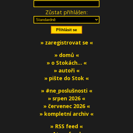
Zůstat přihlášen:
» zaregistrovat se «
» domů «
» o Stokách… «
» autoři «
» pište do Stok «
» #ne_poslušnosti «
» srpen 2026 «
» červenec 2026 «
» kompletní archiv «
» RSS feed «