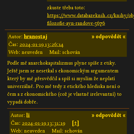
zkuste třeba toto:
https://www.databazeknih.cz/knihy/ob
filozofie-ayn-randove-5676
Autor:
hranostaj
» odpovědět «
Čas:
2024-01-19 13:26:14
Web: neuveden
Mail: schován
Podle mě anarchokapitalizmus plyne spíše z etiky.
Ještě jsem se nesetkal s ekonomickým argumentem
který by mě přesvědčil a spíš si myslím že neplatí
univerzálně. Pro mě tedy z etického hlediska není o
čem a z ekonomického (což je vlastně irelevantní) to
vypadá dobře.
Autor:
li
» odpovědět «
Čas:
2024-01-19 13:31:19
[↑]
Web: neuveden
Mail: schován