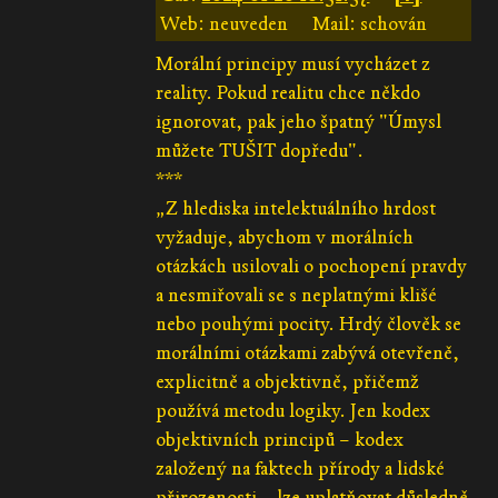
Web: neuveden
Mail: schován
Morální principy musí vycházet z
reality. Pokud realitu chce někdo
ignorovat, pak jeho špatný "Úmysl
můžete TUŠIT dopředu".
***
„Z hlediska intelektuálního hrdost
vyžaduje, abychom v morálních
otázkách usilovali o pochopení pravdy
a nesmiřovali se s neplatnými klišé
nebo pouhými pocity. Hrdý člověk se
morálními otázkami zabývá otevřeně,
explicitně a objektivně, přičemž
používá metodu logiky. Jen kodex
objektivních principů – kodex
založený na faktech přírody a lidské
přirozenosti – lze uplatňovat důsledně