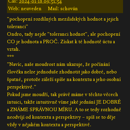
Čas:
2024-01-18 09:51:54
Web: neuveden
Mail: schován
"pochopení rozdílných mezilidských hodnot a jejich
toleranci"
Ondro, tady nejde "toleranci hodnot", ale pochopení
CO je hodnota a PROČ. Získat k té hodnotě úctu a
vztah.
***
"Navíc, naše moudrost nám ukazuje, že počínání
člověka nelze jednoduše zhodnotit jako dobré, nebo
špatné, protože záleží spíše na kontextu a jeho osobní
perspektivě."
Pokud jsme moudří, tak právě máme v těchto věcech
intuici, takže intuitivně víme jaké jednání JE DOBRÉ
a ZNÁME SPRÁVNOU MÍRU. A to se tedy rozhodně
neodvíjí od kontextu a perspektivy – spíš se to děje
vždy v nějakém kontextu a perspektivě.