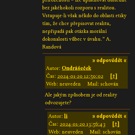
bez jakéhokoli rozporu s realitou.
Vstupuje-li však někdo do oblasti etiky
tím, že chce přepisovat realitu,
nepřipadá pak otázka morální
dokonalosti vůbec v úvahu.“ A.
Randová
» odpovědět «
Autor:
Ondrášeček
Čas:
2024-01-20 12:50:02
[↑]
Web: neuveden
Mail: schován
Ale jakým způsobem je od reality
odvozujete?
Autor:
li
» odpovědět «
Čas:
2024-01-20 13:56:43
[↑]
Web: neuveden
Mail: schován