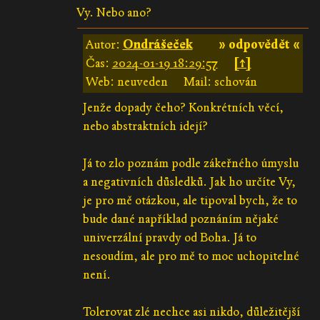
Vy. Nebo ano?
Autor:
Ondrášeček
» odpovědět «
Čas:
2024-01-19 18:29:57
[↑]
Web: neuveden
Mail: schován
Jenže dopady čeho? Konkrétních věcí,
nebo abstraktních idejí?
Já to zlo poznám podle zákeřného úmyslu
a negativních důsledků. Jak ho určíte Vy,
je pro mě otázkou, ale tipoval bych, že to
bude dané například poznáním nějaké
univerzální pravdy od Boha. Já to
nesoudím, ale pro mě to moc uchopitelné
není.
Tolerovat zlé nechce asi nikdo, důležitější