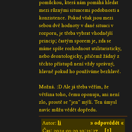
pomůckou, která nám pomáhá hledat
mezi různými situacemi podobnosti a
konzistence. Pokud však jsou mezi
sebou dvě hodnoty v dané situaci v
rozporu, je třeba vybrat vhodnější
princip; častým sporem je, zda se
máme spíše rozhodnout utilitaristicky,
nebo deontologicky, přičemž žádný z
těchto přístupů není vždy správný,
hlavně pokud ho používáme bezhlavě.
Možná. :D Ale já třeba věřím, že
většina toho, čemu oponuju, ani není
zlo, prostě se "jen" mýlí. Ten úmysl
navíc můžu vědět dopředu.
Autor:
li
» odpovědět «
Čas:
2024-01-20 10:31:37
[↑]