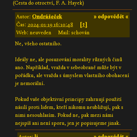
(Cesta do otroctví, F. A. Hayek)
Autor:
Ondrášeček
» odpovědět «
Čas:
2024-01-19 16:10:48
[↑]
Web: neuveden
Mail: schován
Ne, všeho ostatního.
Ideály ne, ale posuzování morality různých činů
ano. Například, vražda v sebeobraně může být v
pořádku, ale vražda s úmyslem vlastního obohacení
je nemorální.
Pokud vaše objektivní principy zahrnují použití
násilí proti lidem, kteří nikomu neubližují, pak s
nimi nesouhlasím. Pokud ne, pak mezi námi
nejspíš ani není sporu, jen je popisujeme jinak.
Autor:
li
» odpovědět «