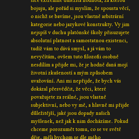
sice extrémně důležitá hodnota, za kterou
bojuju, ale pořád si myslím, že spousta věcí,
o nichž se bavíme, jsou vlastně arbitrární
kategorie nebo jazykové konstrukty. Vy jim
nejspíš v duchu platónské školy přisuzujete
absolutní platnost a samostatnou existenci,
tudíž vám to dává smysl, a já vám to
nevyčítám, ovšem tuto filozofii osobně
nesdílím a přijde mi, že je hodně daná mojí
životní zkušeností a mým způsobem
uvažování. Ani mi nepřijde, že bych vás
dokázal přesvědčit, že věci, které
považujete za reálné, jsou vlastně
subjektivní, nebo vy mě, a hlavně mi přijde
důležitější, jaké jsou dopady našich
myšlenek, než jak k nim docházíme. Pokud
chceme porozumět tomu, co se ve světě
děje, měli bychom se dle mého