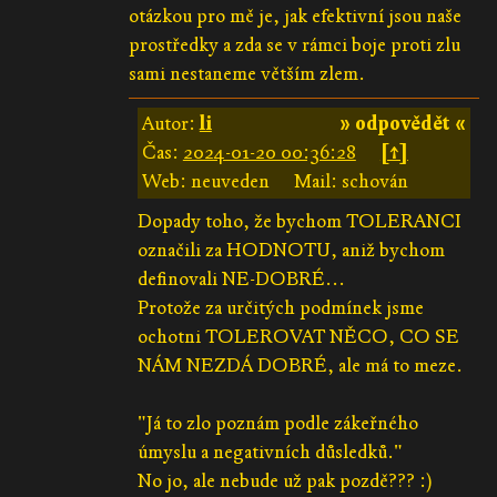
otázkou pro mě je, jak efektivní jsou naše
prostředky a zda se v rámci boje proti zlu
sami nestaneme větším zlem.
Autor:
li
» odpovědět «
Čas:
2024-01-20 00:36:28
[↑]
Web: neuveden
Mail: schován
Dopady toho, že bychom TOLERANCI
označili za HODNOTU, aniž bychom
definovali NE-DOBRÉ...
Protože za určitých podmínek jsme
ochotni TOLEROVAT NĚCO, CO SE
NÁM NEZDÁ DOBRÉ, ale má to meze.
"Já to zlo poznám podle zákeřného
úmyslu a negativních důsledků."
No jo, ale nebude už pak pozdě??? :)