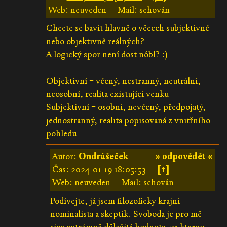
Web: neuveden
Mail: schován
Chcete se bavit hlavně o věcech subjektivně
nebo objektivně reálných?
A logický spor není dost nóbl? :)
Objektivní = věcný, nestranný, neutrální,
neosobní, realita existující venku
Subjektivní = osobní, nevěcný, předpojatý,
jednostranný, realita popisovaná z vnitřního
pohledu
Autor:
Ondrášeček
» odpovědět «
Čas:
2024-01-19 18:05:53
[↑]
Web: neuveden
Mail: schován
Podívejte, já jsem filozoficky krajní
nominalista a skeptik. Svoboda je pro mě