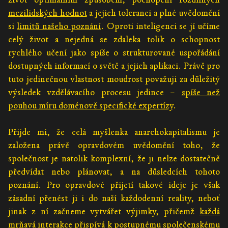
mezilidských hodnot
a jejich toleranci a plné uvědomění
si
limitů našeho poznání
. Oproti inteligenci se jí učíme
celý život a nejedná se zdaleka tolik o schopnost
rychlého učení jako spíše o strukturované uspořádání
dostupných informací o světě a jejich aplikaci. Právě pro
tuto jedinečnou vlastnost moudrost považuji za důležitý
výsledek vzdělávacího procesu jedince –
spíše než
pouhou míru doménově specifické expertízy
.
Přijde mi, že celá myšlenka anarchokapitalismu je
založena právě opravdovém uvědomění toho, že
společnost je natolik komplexní, že ji nelze dostatečně
předvídat nebo plánovat, a na důsledcích tohoto
poznání. Pro opravdové přijetí takové ideje je však
zásadní přenést ji i do naší každodenní reality, neboť
jinak z ní začneme vytvářet výjimky, přičemž
každá
mrňavá interakce přispívá k postupnému společenskému