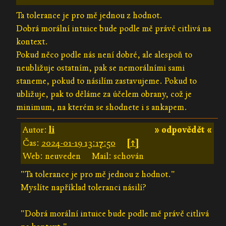
Ta tolerance je pro mě jednou z hodnot.
Dobrá morální intuice bude podle mě právě citlivá na
kontext.
Pokud něco podle nás není dobré, ale alespoň to
neubližuje ostatním, pak se nemorálními sami
staneme, pokud to násilím zastavujeme. Pokud to
ubližuje, pak to děláme za účelem obrany, což je
minimum, na kterém se shodnete i s ankapem.
Autor:
li
» odpovědět «
Čas:
2024-01-19 13:17:50
[↑]
Web: neuveden
Mail: schován
"Ta tolerance je pro mě jednou z hodnot."
Myslíte například toleranci násilí?
"Dobrá morální intuice bude podle mě právě citlivá