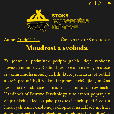
Autor:
Ondrášeček
Čas: 2024-01-18 00:00:02
Moudrost a svoboda
Za jednu z podmínek podporujících ideje svobody
považuji moudrost. Rozhodl jsem se o ní napsat, protože
si vážím mnoha moudrých lidí, které jsem za život potkal
a kteří pro mě byli velkou inspirací; nebýt jich, možná
jsem stále obhájcem násilí na mnoha rovinách.
Handbook of Positive Psychology tuto ctnost popisuje z
empirického hlediska jako praktické pochopení života a
klíčových témat okolo něj, schopnost na základě nich žít
život optimálním způsobem, pochopení rozdílných