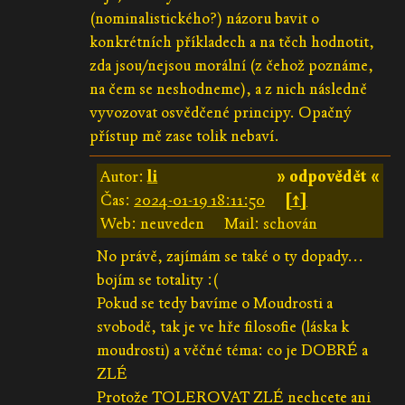
(nominalistického?) názoru bavit o
konkrétních příkladech a na těch hodnotit,
zda jsou/nejsou morální (z čehož poznáme,
na čem se neshodneme), a z nich následně
vyvozovat osvědčené principy. Opačný
přístup mě zase tolik nebaví.
Autor:
li
» odpovědět «
Čas:
2024-01-19 18:11:50
[↑]
Web: neuveden
Mail: schován
No právě, zajímám se také o ty dopady...
bojím se totality :(
Pokud se tedy bavíme o Moudrosti a
svobodě, tak je ve hře filosofie (láska k
moudrosti) a věčné téma: co je DOBRÉ a
ZLÉ
Protože TOLEROVAT ZLÉ nechcete ani