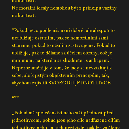
na kontext."
Ne morální ideály nemohou být z principu vázány
na kontext.
"Pokud něco podle nás není dobré, ale alespoň to
neubližuje ostatním, pak se nemorálními sami
staneme, pokud to násilím zastavujeme. Pokud to
ubližuje, pak to děláme za účelem obrany, což je
minimum, na kterém se shodnete i s ankapem."
Neporozumění je v tom, že tady se nevztahuji k
sobě, ale k jistým objektivním principům, tak,
abychom zajistili SVOBODU JEDNOTLIVCE.
***
„Pokud má společenství nebo stát přednost před
jednotlivcem, pokud jsou jeho cíle nadřazené cílům
jednotlivce nebo na nich nezávislé, pak lze za členy