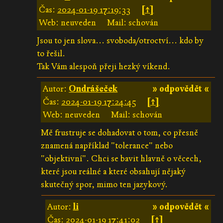
Čas:
2024-01-19 17:19:33
[↑]
Web: neuveden
Mail: schován
Jsou to jen slova... svoboda/otroctví... kdo by
to řešil.
Tak Vám alespoň přeji hezký víkend.
Autor:
Ondrášeček
» odpovědět «
Čas:
2024-01-19 17:24:45
[↑]
Web: neuveden
Mail: schován
Mě frustruje se dohadovat o tom, co přesně
znamená například "tolerance" nebo
"objektivní". Chci se bavit hlavně o věcech,
které jsou reálné a které obsahují nějaký
skutečný spor, mimo ten jazykový.
Autor:
li
» odpovědět «
Čas:
2024-01-19 17:41:02
[↑]