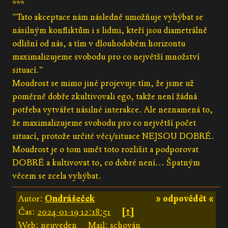
***
"Tato akceptace nám následně umožňuje vyhýbat se
násilným konfliktům i s lidmi, kteří jsou diametrálně
odlišní od nás, a tím v dlouhodobém horizontu
maximalizujeme svobodu pro co největší množství
situací."
Moudrost se mimo jiné projevuje tím, že jsme už
poměrně dobře zkultivovali ego, takže není žádná
potřeba vytvářet násilné interakce. Ale neznamená to,
že maximalizujeme svobodu pro co největší počet
situací, protože určité věci/situace NEJSOU DOBRÉ.
Moudrost je o tom umět toto rozlišit a podporovat
DOBRÉ a kultivovat to, co dobré není... Špatným
věcem se zcela vyhýbat.
Autor:
Ondrášeček
» odpovědět «
Čas:
2024-01-19 12:18:51
[↑]
Web: neuveden
Mail: schován