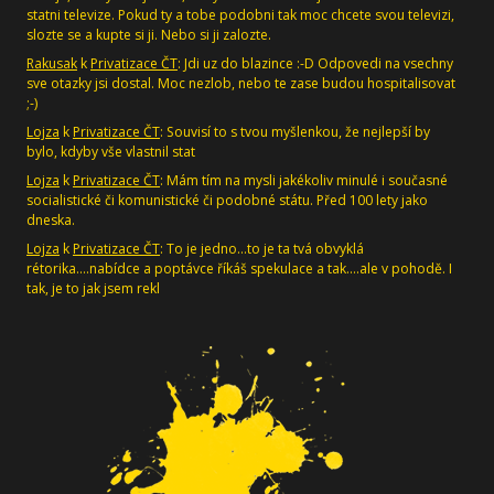
statni televize. Pokud ty a tobe podobni tak moc chcete svou televizi,
slozte se a kupte si ji. Nebo si ji zalozte.
Rakusak
k
Privatizace ČT
: Jdi uz do blazince :-D Odpovedi na vsechny
sve otazky jsi dostal. Moc nezlob, nebo te zase budou hospitalisovat
;-)
Lojza
k
Privatizace ČT
: Souvisí to s tvou myšlenkou, že nejlepší by
bylo, kdyby vše vlastnil stat
Lojza
k
Privatizace ČT
: Mám tím na mysli jakékoliv minulé i současné
socialistické či komunistické či podobné státu. Před 100 lety jako
dneska.
Lojza
k
Privatizace ČT
: To je jedno...to je ta tvá obvyklá
rétorika....nabídce a poptávce říkáš spekulace a tak....ale v pohodě. I
tak, je to jak jsem rekl