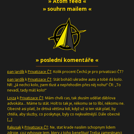
» Atom feed «
» souhrn mailem «
» poslední komentáře «
pan Jardík
k
Privatizace ČT
: Kolik procent Čechů je pro privatizaci ČT?
pan Jardík
k
Privatizace ČT
: Stát boháči ukradne auto a tobě dá kolo.
NR: „Já nechci kolo, jsem tlust a nepřehodím přes něj nohu!“ ČR: „To
nevadí, tady máš kolo!“
Lojza
k
Privatizace ČT
: Mám chvíli cas, tak zkusím udělat ďáblova
advokáta... Máme tu stát. Holt to tak je, někomu se to líbí, někomu ne.
Obecně asi platí, že drtivá většina lidí, když už si ten stát platí, by
chtěla, aby sluzby, co poskytuje, byly co nejkvalitnější. Dále obecně
[…]
Rakusak
k
Privatizace ČT
: Ne, stat krade nasilim schopnym lidem
zdroje, coz vyhovuje tem, ktery z toho benefituji! Treba zamestnanci