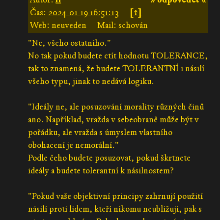
Čas:
2024-01-19 16:51:13
[↑]
Web: neuveden
Mail: schován
"Ne, všeho ostatního."
No tak pokud budete ctít hodnotu TOLERANCE,
tak to znamená, že budete TOLERANTNÍ i násilí
všeho typu, jinak to nedává logiku.
"Ideály ne, ale posuzování morality různých činů
ano. Například, vražda v sebeobraně může být v
pořádku, ale vražda s úmyslem vlastního
obohacení je nemorální."
Podle čeho budete posuzovat, pokud škrtnete
ideály a budete tolerantní k násilnostem?
"Pokud vaše objektivní principy zahrnují použití
násilí proti lidem, kteří nikomu neubližují, pak s