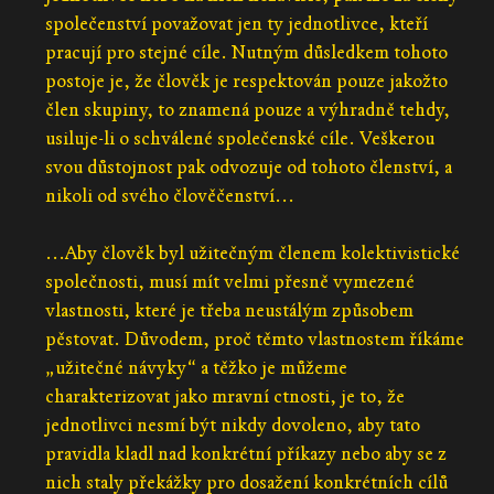
společenství považovat jen ty jednotlivce, kteří
pracují pro stejné cíle. Nutným důsledkem tohoto
postoje je, že člověk je respektován pouze jakožto
člen skupiny, to znamená pouze a výhradně tehdy,
usiluje-li o schválené společenské cíle. Veškerou
svou důstojnost pak odvozuje od tohoto členství, a
nikoli od svého člověčenství...
...Aby člověk byl užitečným členem kolektivistické
společnosti, musí mít velmi přesně vymezené
vlastnosti, které je třeba neustálým způsobem
pěstovat. Důvodem, proč těmto vlastnostem říkáme
„užitečné návyky“ a těžko je můžeme
charakterizovat jako mravní ctnosti, je to, že
jednotlivci nesmí být nikdy dovoleno, aby tato
pravidla kladl nad konkrétní příkazy nebo aby se z
nich staly překážky pro dosažení konkrétních cílů