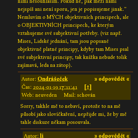
nimi nesouhlasím. Pokud ne, pak mezi námi
nejspíš ani není sporu, jen je popisujeme jinak."
Nemluvím o MÝCH objektivních principech, ale
o OBJEKTIVNÍCH principech, ke kterým
vztahujeme své subjektivní potřeby. (viz např.
Mises, Lidské jednání, tam jsou popsané
objektivně platné principy, kdyby tam Mises psal
své subjektivní principy, tak knížka nebude tolik
zajímavá, leda na zátop).
Autor:
Ondrášeček
» odpovědět «
Čas:
2024-01-19 17:11:41
[↑]
Web: neuveden
Mail: schován
Sorry, takhle mě to nebaví, protože to na mě
působí jako slovíčkaření, nepřijde mi, že by mě
tahle diskuze někam posouvala.
Autor:
li
» odpovědět «