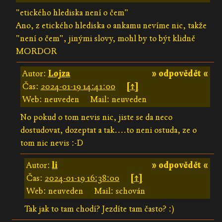
"etického hlediska není o čem"
Ano, z etického hlediska o ankamu nevíme nic, takže
"není o čem", jinými slovy, mohl by to být klidně
MORDOR
Autor:
Lojza
» odpovědět «
Čas:
2024-01-19 14:41:00
[↑]
Web: neuveden
Mail: neuveden
No pokud o tom nevis nic, jiste se da neco
dostudovat, dozeptat a tak....to neni ostuda, ze o
tom nic nevis :-D
Autor:
li
» odpovědět «
Čas:
2024-01-19 16:38:00
[↑]
Web: neuveden
Mail: schován
Tak jak to tam chodí? Jezdíte tam často? :)