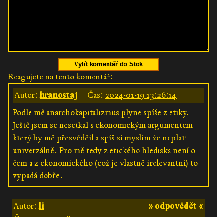
Vylít komentář do Stok
Reagujete na tento komentář:
Autor:
hranostaj
Čas:
2024-01-19 13:26:14
Podle mě anarchokapitalizmus plyne spíše z etiky.
Ještě jsem se nesetkal s ekonomickým argumentem
který by mě přesvědčil a spíš si myslím že neplatí
univerzálně. Pro mě tedy z etického hlediska není o
čem a z ekonomického (což je vlastně irelevantní) to
vypadá dobře.
Autor:
li
» odpovědět «