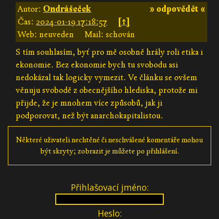
Autor:
Ondrášeček
» odpovědět «
Čas:
2024-01-19 17:18:57
[↑]
Web: neuveden
Mail: schován
S tím souhlasím, byť pro mě osobně hrály roli etika i
ekonomie. Bez ekonomie bych tu svobodu asi
nedokázal tak logicky vymezit. Ve článku se ovšem
věnuju svobodě z obecnějšího hlediska, protože mi
přijde, že je mnohem více způsobů, jak ji
podporovat, než být anarchokapitalistou.
Některé uživateli nechtěné či neschválené komentáře mohou
být skryty; zobrazit je můžete po přihlášení.
Přihlašovací jméno:
Heslo: