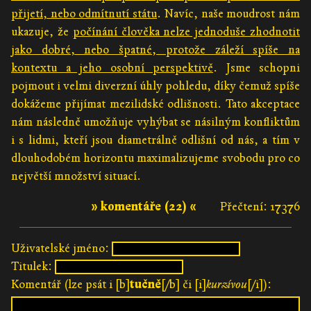
přijetí, nebo odmítnutí státu
. Navíc, naše moudrost nám
ukazuje, že
počínání člověka nelze jednoduše zhodnotit
jako dobré, nebo špatné, protože záleží spíše na
kontextu a jeho osobní perspektivě
. Jsme schopni
pojmout i velmi diverzní úhly pohledu, díky čemuž spíše
dokážeme přijímat mezilidské odlišnosti. Tato akceptace
nám následně umožňuje vyhýbat se násilným konfliktům
i s lidmi, kteří jsou diametrálně odlišní od nás, a tím v
dlouhodobém horizontu maximalizujeme svobodu pro co
největší množství situací.
» komentáře (22) «
Přečtení: 17376
Uživatelské jméno:
Titulek:
Komentář (lze psát i [b]
tučně
[/b] či [i]
kurzívou
[/i]):