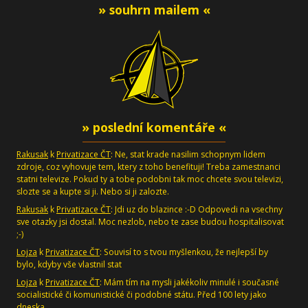
» souhrn mailem «
» poslední komentáře «
Rakusak
k
Privatizace ČT
: Ne, stat krade nasilim schopnym lidem
zdroje, coz vyhovuje tem, ktery z toho benefituji! Treba zamestnanci
statni televize. Pokud ty a tobe podobni tak moc chcete svou televizi,
slozte se a kupte si ji. Nebo si ji zalozte.
Rakusak
k
Privatizace ČT
: Jdi uz do blazince :-D Odpovedi na vsechny
sve otazky jsi dostal. Moc nezlob, nebo te zase budou hospitalisovat
;-)
Lojza
k
Privatizace ČT
: Souvisí to s tvou myšlenkou, že nejlepší by
bylo, kdyby vše vlastnil stat
Lojza
k
Privatizace ČT
: Mám tím na mysli jakékoliv minulé i současné
socialistické či komunistické či podobné státu. Před 100 lety jako
dneska.