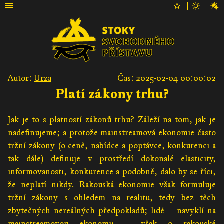
Autor:
Urza
Čas: 2025-02-04 00:00:02
Platí zákony trhu?
Jak je to s platností zákonů trhu? Záleží na tom, jak je
nadefinujeme; a protože mainstreamová ekonomie často
tržní zákony (o ceně, nabídce a poptávce, konkurenci a
tak dále) definuje v prostředí dokonalé elasticity,
informovanosti, konkurence a podobně, dalo by se říci,
že neplatí nikdy. Rakouská ekonomie však formuluje
tržní zákony s ohledem na realitu, tedy bez těch
zbytečných nereálných předpokladů; lidé – navyklí na
mainstreamovou ekonomii – však o rakouské