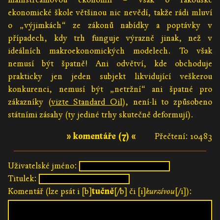
ekonomické škole většinou nic nevědí, takže rádi mluví
o „výjimkách“ ze zákonů nabídky a poptávky v
případech, kdy trh funguje výrazně jinak, než v
ideálních makroekonomických modelech. To však
nemusí být špatně! Ani odvětví, kde obchoduje
prakticky jen jeden subjekt likvidující veškerou
konkurenci, nemusí být „netržní“ ani špatné pro
zákazníky (
vizte Standard Oil
), není-li to způsobeno
státními zásahy (ty jediné trhy skutečně deformují).
» komentáře (7) «
Přečtení: 10483
Uživatelské jméno:
Titulek:
Komentář (lze psát i [b]
tučně
[/b] či [i]
kurzívou
[/i]):