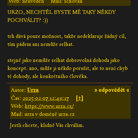
Web: neuveden
Mail: schován
URZO, NECHTĚL BYSTE MĚ TAKY NĚKDY
POCHVÁLIT? :))
trh dává pouze možnost, takže nedeklaruje žádný cíl,
tím pádem ani nemůže selhat.
stejně jako nemůže selhat dobrovolná dohoda jako
koncept. ano, může ji někdo porušit, ale to není chyb
té dohody, ale konkrétního člověka.
Autor:
Urza
» odpovědět «
Čas:
2025-02-07 12:49:17
[↑]
Web:
https://www.urza.cz/
Mail: urza v doméně urza.cz
Jestli chcete, klidně Vás chválím.