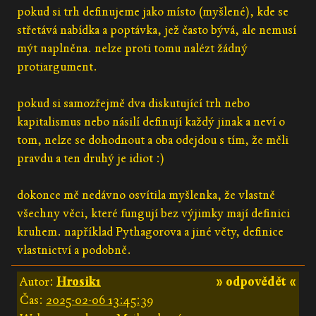
pokud si trh definujeme jako místo (myšlené), kde se
střetává nabídka a poptávka, jež často bývá, ale nemusí
mýt naplněna. nelze proti tomu nalézt žádný
protiargument.
pokud si samozřejmě dva diskutující trh nebo
kapitalismus nebo násilí definují každý jinak a neví o
tom, nelze se dohodnout a oba odejdou s tím, že měli
pravdu a ten druhý je idiot :)
dokonce mě nedávno osvítila myšlenka, že vlastně
všechny věci, které fungují bez výjimky mají definici
kruhem. například Pythagorova a jiné věty, definice
vlastnictví a podobně.
Autor:
Hrosik1
» odpovědět «
Čas:
2025-02-06 13:45:39