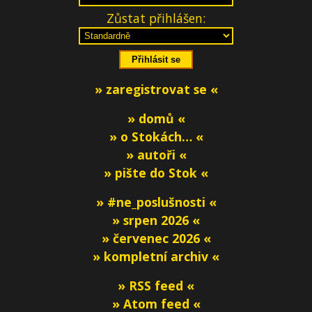
Zůstat přihlášen:
» zaregistrovat se «
» domů «
» o Stokách… «
» autoři «
» pište do Stok «
» #ne_poslušnosti «
» srpen 2026 «
» červenec 2026 «
» kompletní archiv «
» RSS feed «
» Atom feed «