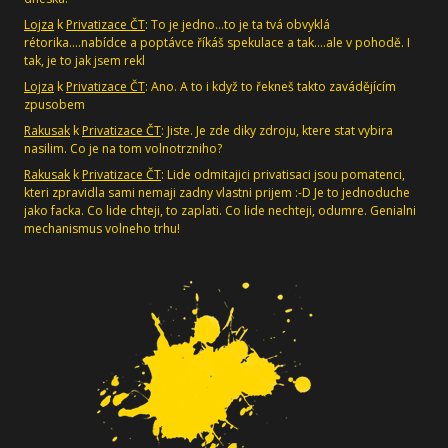
Lojza
k
Privatizace ČT
: To je jedno...to je ta tvá obvyklá
rétorika....nabídce a poptávce říkáš spekulace a tak....ale v pohodě. I
tak, je to jak jsem rekl
Lojza
k
Privatizace ČT
: Ano. A to i když to řekneš takto zavádějícím
zpusobem
Rakusak
k
Privatizace ČT
: Jiste. Je zde diky zdroju, ktere stat vybira
nasilim. Co je na tom volnotrzniho?
Rakusak
k
Privatizace ČT
: Lide odmitajici privatisaci jsou pomatenci,
kteri zpravidla sami nemaji zadny vlastni prijem :-D Je to jednoduche
jako facka. Co lide chteji, to zaplati. Co lide nechteji, odumre. Genialni
mechanismus volneho trhu!