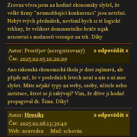
Zrovna včera jsem na hodině ekonomiky slyšel, že
velké firmy "neumožňující konkurenci" jsou netržní.
Nebýt tvých přednášek, nevšiml bych si té logické
trhliny, že velikost dominantního hráče nijak
nesouvisí s možností vstoupit na trh. Díky
Autor: Prostějov (neregistrovaný)
» odpovědět «
Čas:
2025-02-05 10:20:09
Ano rakouská ekonomická škola je dost zajímavá, ale
přijde mě, že v posledních letech není u nás o ní moc
slyšet. Máte nějaké typy na weby, osoby, učitele nebo
instituce, které se jí zabývají? Vím, že dříve ji hodně
propagoval dr. Šíma. Díky!
Autor:
Hrosik1
» odpovědět «
Čas:
2025-02-06 13:39:49
Web: neuveden
Mail: schován