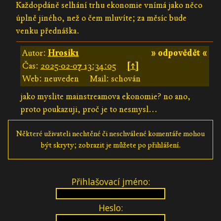
Každopdáně selhání trhu ekonomie vnímá jako něco
úplně jiného, než o čem mluvíte; za měsíc bude
venku přednáška.
Autor:
Hrosik1
» odpovědět «
Čas:
2025-02-07 13:34:05
[↑]
Web: neuveden
Mail: schován
jako myslite mainstreamova ekonomie? no ano,
proto poukazuji, proč je to nesmysl...
Některé uživateli nechtěné či neschválené komentáře mohou
být skryty; zobrazit je můžete po přihlášení.
Přihlašovací jméno:
Heslo: