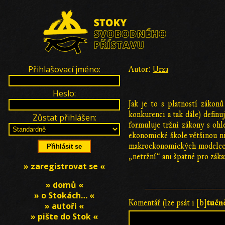
Přihlašovací jméno:
Autor:
Urza
Heslo:
Jak je to s platností zákon
konkurenci a tak dále) definu
Zůstat přihlášen:
formuluje tržní zákony s oh
ekonomické škole většinou ni
makroekonomických modelech.
„netržní“ ani špatné pro záka
» zaregistrovat se «
» domů «
» o Stokách… «
tučn
Komentář (lze psát i [b]
» autoři «
» pište do Stok «