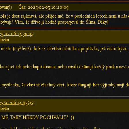
rovaný)
Čas:
2025-02-05 10:20:09
a je dost zajímavá, ale přijde mě, že v posledních letech není u nás
zabývají? Vím, že dříve ji hodně propagoval dr. Šíma. Díky!
5-02-06 13:39:49
hován
 místo (myšlené), kde se střetává nabídka a poptávka, jež často bývá
utující trh nebo kapitalismus nebo násilí definují každý jinak a neví
myšlenka, že vlastně všechny věci, které fungují bez výjimky mají de
5-02-06 13:45:39
hován
 MĚ TAKY NĚKDY POCHVÁLIT? :))