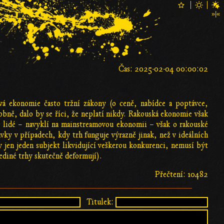
Čas: 2025-02-04 00:00:02
ová ekonomie často tržní zákony (o ceně, nabídce a poptávce,
dobně, dalo by se říci, že neplatí nikdy. Rakouská ekonomie však
; lidé – navyklí na mainstreamovou ekonomii – však o rakouské
ky v případech, kdy trh funguje výrazně jinak, než v ideálních
jen jeden subjekt likvidující veškerou konkurenci, nemusí být
jediné trhy skutečně deformují).
Přečtení: 10482
Titulek: