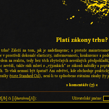
Platí zákony trhu?
ů trhu? Záleží na tom, jak je nadefinujeme; a protože mainstream
je v prostředí dokonalé elasticity, informovanosti, konkurence a po
ledem na realitu, tedy bez těch zbytečných nereálných předpokladů
c nevědí, takže rádi mluví o „výjimkách“ ze zákonů nabídky a poptáv
 To však nemusí být špatně! Ani odvětví, kde obchoduje prakticky 
zníky (
vizte Standard Oil
), není-li to způsobeno státními zásahy (ty 
» komentáře (7) «
ě
[/b] či [i]
kurzívou
[/i]):
Uživatelské jméno: