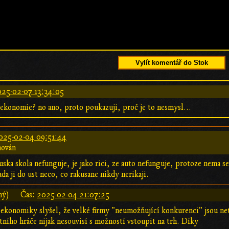
Vylít komentář do Stok
25-02-07 13:34:05
ekonomie? no ano, proto poukazuji, proč je to nesmysl...
025-02-04 09:51:44
hován
uska skola nefunguje, je jako rici, ze auto nefunguje, protoze nema s
ada ji do ust neco, co rakusane nikdy nerikaji.
ný)
Čas:
2025-02-04 21:07:25
 ekonomiky slyšel, že velké firmy "neumožňující konkurenci" jsou ne
tního hráče nijak nesouvisí s možností vstoupit na trh. Díky