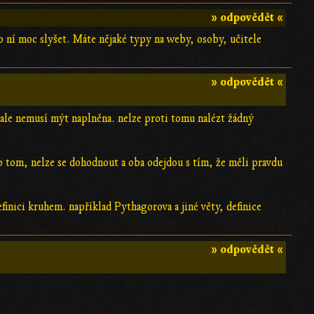
» odpovědět «
 o ní moc slyšet. Máte nějaké typy na weby, osoby, učitele
» odpovědět «
, ale nemusí mýt naplněna. nelze proti tomu nalézt žádný
 o tom, nelze se dohodnout a oba odejdou s tím, že měli pravdu
finici kruhem. například Pythagorova a jiné věty, definice
» odpovědět «