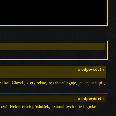
» odpovědět «
est kol. Clovek, ktery rekne, ze trh nefunguje, jen nepochopil,
» odpovědět «
tržní. Nebýt tvých přednášek, nevšiml bych si té logické