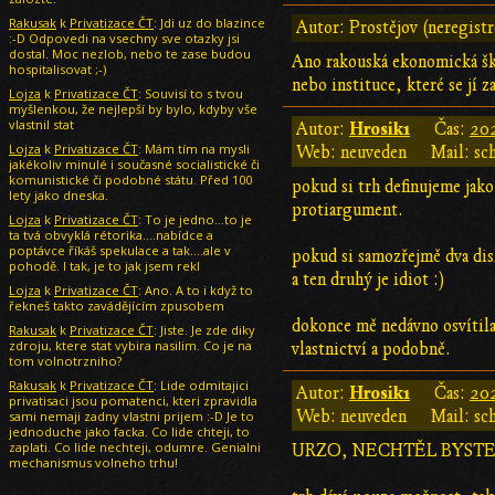
Rakusak
k
Privatizace ČT
: Jdi uz do blazince
Autor: Prostějov (neregist
:-D Odpovedi na vsechny sve otazky jsi
dostal. Moc nezlob, nebo te zase budou
Ano rakouská ekonomická škol
hospitalisovat ;-)
nebo instituce, které se jí 
Lojza
k
Privatizace ČT
: Souvisí to s tvou
myšlenkou, že nejlepší by bylo, kdyby vše
vlastnil stat
Hrosik1
Autor:
Čas:
202
Lojza
k
Privatizace ČT
: Mám tím na mysli
Web: neuveden
Mail: sc
jakékoliv minulé i současné socialistické či
komunistické či podobné státu. Před 100
pokud si trh definujeme jako
lety jako dneska.
protiargument.
Lojza
k
Privatizace ČT
: To je jedno...to je
ta tvá obvyklá rétorika....nabídce a
poptávce říkáš spekulace a tak....ale v
pokud si samozřejmě dva disk
pohodě. I tak, je to jak jsem rekl
a ten druhý je idiot :)
Lojza
k
Privatizace ČT
: Ano. A to i když to
řekneš takto zavádějícím zpusobem
dokonce mě nedávno osvítila 
Rakusak
k
Privatizace ČT
: Jiste. Je zde diky
zdroju, ktere stat vybira nasilim. Co je na
vlastnictví a podobně.
tom volnotrzniho?
Rakusak
k
Privatizace ČT
: Lide odmitajici
Hrosik1
Autor:
Čas:
202
privatisaci jsou pomatenci, kteri zpravidla
Web: neuveden
Mail: sc
sami nemaji zadny vlastni prijem :-D Je to
jednoduche jako facka. Co lide chteji, to
zaplati. Co lide nechteji, odumre. Genialni
URZO, NECHTĚL BYSTE
mechanismus volneho trhu!