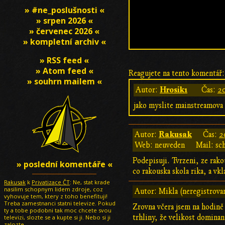
» #ne_poslušnosti «
» srpen 2026 «
» červenec 2026 «
» kompletní archiv «
» RSS feed «
» Atom feed «
Reagujete na tento komentář:
» souhrn mailem «
Hrosik1
Autor:
Čas:
20
jako myslite mainstreamova 
Rakusak
Autor:
Čas:
2
Web: neuveden
Mail: sc
Podepisuji. Tvrzeni, ze rako
» poslední komentáře «
co rakouska skola rika, a vkl
Rakusak
k
Privatizace ČT
: Ne, stat krade
nasilim schopnym lidem zdroje, coz
Autor: Mikla (neregistrova
vyhovuje tem, ktery z toho benefituji!
Treba zamestnanci statni televize. Pokud
Zrovna včera jsem na hodině
ty a tobe podobni tak moc chcete svou
trhliny, že velikost dominan
televizi, slozte se a kupte si ji. Nebo si ji
zalozte.