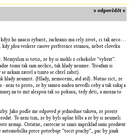
» odpovědět «
 kdyz ho naucis rybarit, zachranis mu cely zivot, ci tak neco…
ci, kdy jdou veskere casove preference stranou, nebot cloveku
e. Nemyslim si totiz, ze by si mohli z cehokoliv "vybrat".
padne tomu tak sam nechce, tak hlady neumre. Troufam si
 se nekam zavrel a timto se chtel zabit).
jak hlady neumrit. (Hlady, nemocemi, atd atd). Nutno rict, ze
s - neni to proto, ze by samou nudou nevedli coby a tak sukaj a
 musej na to mit alespon tak 10 pokusu, tedy deti, a mozna to
uzby. Jako podle me odpoved je jednoduse takova, ze proste
prodat. To neni tim, ze by byli uplne blbi a ze by si neumeli
proste nemaji. Ostatne, castecne se snazi napriklad sami prodavat
oze automobilka prece potrebuje "tocit prachy", pac by jinak