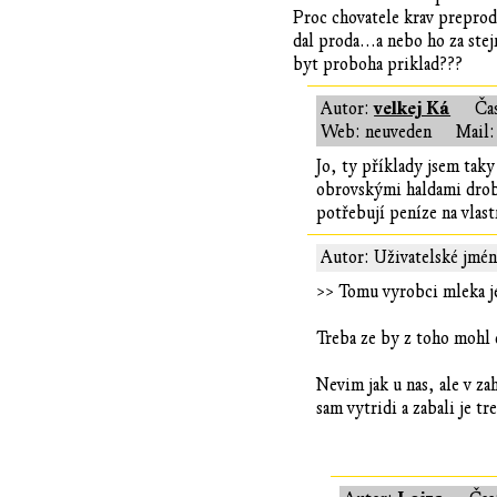
Proc chovatele krav prepro
dal proda...a nebo ho za s
byt proboha priklad???
velkej Ká
Autor:
Ča
Web: neuveden
Mail:
Jo, ty příklady jsem tak
obrovskými haldami drob
potřebují peníze na vlast
Autor: Uživatelské jmén
>> Tomu vyrobci mleka j
Treba ze by z toho mohl 
Nevim jak u nas, ale v za
sam vytridi a zabali je t