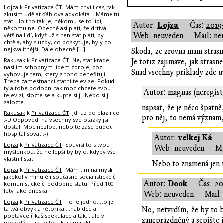
Lojza
k
Privatizace ČT
: Mám chvíli cas, tak
zkusím udělat ďáblova advokáta... Máme tu
stát. Holt to tak je, někomu se to líbí,
Lojza
Autor:
Čas:
2019
někomu ne. Obecně asi platí, že drtivá
většina lidí, když už si ten stát platí, by
Web: neuveden
Mail: ne
chtěla, aby sluzby, co poskytuje, byly co
nejkvalitnější. Dále obecně
[…]
Skoda, ze zrovna mam strasne
Rakusak
k
Privatizace ČT
: Ne, stat krade
Je totiz zajimave, jak strasn
nasilim schopnym lidem zdroje, coz
Snad vsechny priklady zde uv
vyhovuje tem, ktery z toho benefituji!
Treba zamestnanci statni televize. Pokud
ty a tobe podobni tak moc chcete svou
Autor: magnas (neregist
televizi, slozte se a kupte si ji. Nebo si ji
zalozte.
napsat, že je něco špatně
Rakusak
k
Privatizace ČT
: Jdi uz do blazince
pro něj, to nemá význam, 
:-D Odpovedi na vsechny sve otazky jsi
dostal. Moc nezlob, nebo te zase budou
hospitalisovat ;-)
velkej Ká
Autor:
Lojza
k
Privatizace ČT
: Souvisí to s tvou
Web: neuveden
Ma
myšlenkou, že nejlepší by bylo, kdyby vše
vlastnil stat
Nebo to znamená jen t
Lojza
k
Privatizace ČT
: Mám tím na mysli
jakékoliv minulé i současné socialistické či
Dook
Autor:
Čas:
20
komunistické či podobné státu. Před 100
lety jako dneska.
Web: neuveden
Mail:
Lojza
k
Privatizace ČT
: To je jedno...to je
ta tvá obvyklá rétorika....nabídce a
No, netvrdím, že by to b
poptávce říkáš spekulace a tak....ale v
zaneprázdněný a sepište 
pohodě. I tak, je to jak jsem rekl