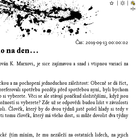
Čas: 2019-09-13 00:00:02
 ho na den…
ován K. Marxovi, je sice zajímavou a snad i vtipnou variací na
ickou a na pochopení jednoduchou záležitost: Obecně se dá říct,
 preferovali spotřebu později před spotřebou nyní, byli bychom
si vyberete. Věci se ale stávají poněkud složitějšími, když jsou
ností si vyberete? Zde už se odpovědi budou lišit v závislosti
roli. Člověk, který by do dvou týdnů jistě pošel hlady si tedy v
ti tomu člověk, který má všeho dost, si může dovolit dva týdny
cké (tím míním, že mu nezáleží na ostatních lidech, na jejich