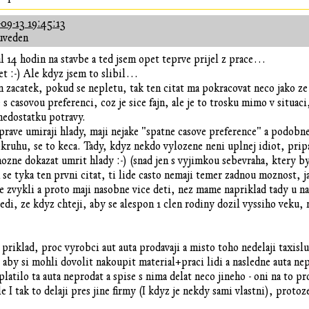
09-13 19:45:13
uveden
al 14 hodin na stavbe a ted jsem opet teprve prijel z prace…
 :-) Ale kdyz jsem to slibil…
 zacatek, pokud se nepletu, tak ten citat ma pokracovat neco jako ze
 s casovou preferenci, coz je sice fajn, ale je to trosku mimo v situa
 nedostatku potravy.
 prave umiraji hlady, maji nejake "spatne casove preference" a podobn
kruhu, se to keca. Tady, kdyz nekdo vylozene neni uplnej idiot, pri
ozne dokazat umrit hlady :-) (snad jen s vyjimkou sebevraha, ktery by
se tyka ten prvni citat, ti lide casto nemaji temer zadnou moznost, 
le zvykli a proto maji nasobne vice deti, nez mame napriklad tady u na
vedi, ze kdyz chteji, aby se alespon 1 clen rodiny dozil vyssiho veku,
riklad, proc vyrobci aut auta prodavaji a misto toho nedelaji taxisl
 aby si mohli dovolit nakoupit material+praci lidi a nasledne auta ne
platilo ta auta neprodat a spise s nima delat neco jineho - oni na to 
le I tak to delaji pres jine firmy (I kdyz je nekdy sami vlastni), prot