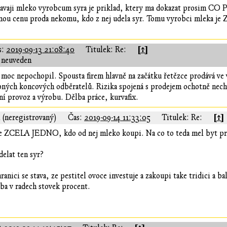
davaji mleko vyrobcum syra je priklad, ktery ma dokazat prosim 
tejnou cenu proda nekomu, kdo z nej udela syr. Tomu vyrobci mleka 
[↑]
s:
2019-09-13 21:08:40
Titulek: Re:
 neuveden
y moc nepochopil. Spousta firem hlavně na začátku řetězce prodává ve 
ných koncových odběratelů. Rizika spojená s prodejem ochotně necha
ní provoz a výrobu. Dělba práce, kurvafix.
[↑]
 (neregistrovaný)
Čas:
2019-09-14 11:33:05
Titulek: Re:
e ZCELA JEDNO, kdo od nej mleko koupi. Na co to teda mel byt pr
delat ten syr?
hranici se stava, ze pestitel ovoce investuje a zakoupi take tridici a 
reba v radech stovek procent.