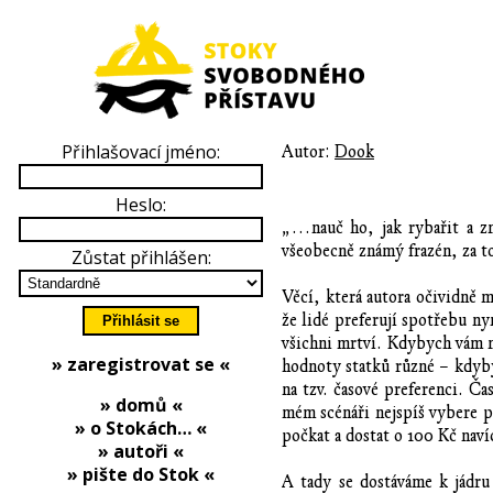
Přihlašovací jméno:
Autor:
Dook
Heslo:
„…nauč ho, jak rybařit a zni
všeobecně známý frazén, za t
Zůstat přihlášen:
Věcí, která autora očividně 
že lidé preferují spotřebu n
všichni mrtví. Kdybych vám na
» zaregistrovat se «
hodnoty statků různé – kdyby
na tzv. časové preferenci. Ča
» domů «
mém scénáři nejspíš vybere p
» o Stokách… «
počkat a dostat o 100 Kč naví
» autoři «
» pište do Stok «
A tady se dostáváme k jádru