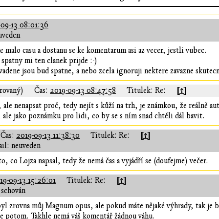
-09-13 08:01:36
uveden
 malo casu a dostanu se ke komentarum asi az vecer, jestli vubec.
e spatny mi ten clanek prijde :-)
adene jsou bud spatne, a nebo zcela ignoruji nektere zavazne skutecn
[↑]
rovaný)
Čas:
2019-09-13 08:47:58
Titulek: Re:
, ale nenapsat proč, tedy nejít s kůží na trh, je známkou, že reálně aut
ale jako poznámku pro lidi, co by se s ním snad chtěli dál bavit.
[↑]
Čas:
2019-09-13 11:38:30
Titulek: Re:
il: neuveden
o, co Lojza napsal, tedy že nemá čas a vyjádří se (doufejme) večer.
[↑]
19-09-13 15:26:01
Titulek: Re:
 schován
yl zrovna můj Magnum opus, ale pokud máte nějaké výhrady, tak je b
je potom. Takhle nemá váš komentář žádnou váhu.