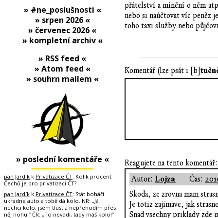
přátelství a mínění o něm at
» #ne_poslušnosti «
nebo si naúčtovat víc peněz j
» srpen 2026 «
toho taxi služby nebo půjčov
» červenec 2026 «
» kompletní archiv «
» RSS feed «
» Atom feed «
tučn
Komentář (lze psát i [b]
» souhrn mailem «
» poslední komentáře «
Reagujete na tento komentář:
pan Jardík
k
Privatizace ČT
: Kolik procent
Lojza
Autor:
Čas:
201
Čechů je pro privatizaci ČT?
Skoda, ze zrovna mam strasn
pan Jardík
k
Privatizace ČT
: Stát boháči
ukradne auto a tobě dá kolo. NR: „Já
Je totiz zajimave, jak strasn
nechci kolo, jsem tlust a nepřehodím přes
Snad vsechny priklady zde u
něj nohu!“ ČR: „To nevadí, tady máš kolo!“