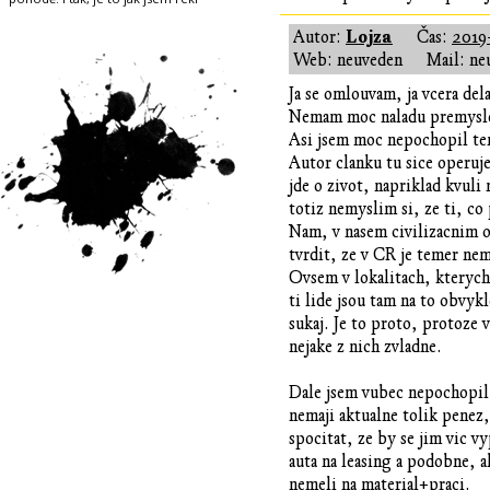
Lojza
Autor:
Čas:
2019-
Web: neuveden
Mail: ne
Ja se omlouvam, ja vcera del
Nemam moc naladu premyslet
Asi jsem moc nepochopil ten
Autor clanku tu sice operuje
jde o zivot, napriklad kvuli
totiz nemyslim si, ze ti, co
Nam, v nasem civilizacnim o
tvrdit, ze v CR je temer nem
Ovsem v lokalitach, kterych 
ti lide jsou tam na to obvyk
sukaj. Je to proto, protoze 
nejake z nich zvladne.
Dale jsem vubec nepochopil p
nemaji aktualne tolik penez,
spocitat, ze by se jim vic vy
auta na leasing a podobne, a
nemeli na material+praci.