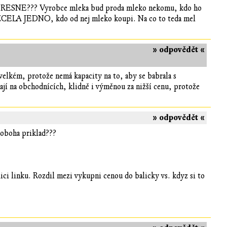
CO PRESNE??? Vyrobce mleka bud proda mleko nekomu, kdo ho
je ZCELA JEDNO, kdo od nej mleko koupi. Na co to teda mel
» odpovědět «
velkém, protože nemá kapacity na to, aby se babrala s
jí na obchodnících, klidně i výměnou za nižší cenu, protože
» odpovědět «
oboha priklad???
balici linku. Rozdil mezi vykupni cenou do balicky vs. kdyz si to