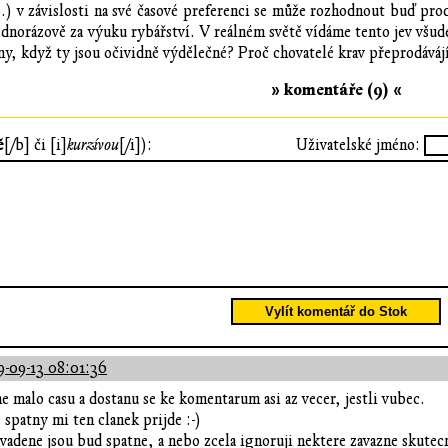
p.) v závislosti na své časové preferenci se může rozhodnout buď pr
ednorázově za výuku rybářství. V reálném světě vídáme tento jev všud
ny, když ty jsou očividně výdělečné? Proč chovatelé krav přeprodáváj
» komentáře (9) «
ě
[/b] či [i]
kurzívou
[/i]):
Uživatelské jméno:
Vylít komentář do Stok
9-09-13 08:01:36
e malo casu a dostanu se ke komentarum asi az vecer, jestli vubec.
e spatny mi ten clanek prijde :-)
vadene jsou bud spatne, a nebo zcela ignoruji nektere zavazne skutecn