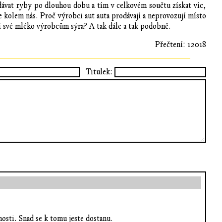
odávat ryby po dlouhou dobu a tím v celkovém součtu získat víc,
e kolem nás. Proč výrobci aut auta prodávají a neprovozují místo
í své mléko výrobcům sýra? A tak dále a tak podobně.
Přečtení: 12018
Titulek:
osti. Snad se k tomu jeste dostanu.