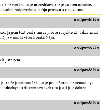
e, ale ne vsechno co je nepredikovatene je zaroven nahodne.
 osobní zodpovednost je fajn pracovat s tím, ze ano.
» odpovědět «
ě. Já jsem text psal s tím že jí beru subjektivně. Takže za mě
můj je v mnoha věcech praktičtější.
» odpovědět «
la jiste neni.
» odpovědět «
 je ten že ja vnimam že to co je pro mě nahodne nemusi byt
evu nahodnych a determinovanych a to jestli ja je dokazu
» odpovědět «