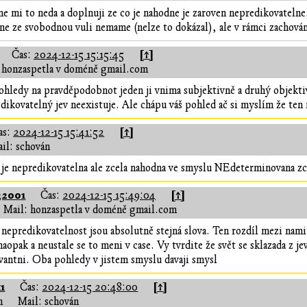
ejne mi to neda a doplnuji ze co je nahodne je zaroven nepredikovateln
e ze svobodnou vuli nemame (nelze to dokázal), ale v rámci zachování
[↑]
Čas:
2024-12-15 15:15:45
 honzaspetla v doméně gmail.com
ohledy na pravděpodobnot jeden ji vnima subjektivně a druhý objektivn
dikovatelný jev neexistuje. Ale chápu váš pohled ač si myslím že ten 
[↑]
as:
2024-12-15 15:41:52
il: schován
a- je nepredikovatelna ale zcela nahodna ve smyslu NEdeterminovana zce
32001
[↑]
Čas:
2024-12-15 15:49:04
Mail: honzaspetla v doméně gmail.com
nepredikovatelnost jsou absolutně stejná slova. Ten rozdíl mezi nami
aopak a neustale se to meni v case. Vy tvrdite že svět se sklazada z j
evantni. Oba pohledy v jistem smyslu davaji smysl
1
[↑]
Čas:
2024-12-15 20:48:00
n
Mail: schován