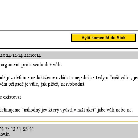
Vylít komentář do Stok
2024-12-14 21:10:14
 argument proti svobodné vůli.
ě ji z definice nedokážeme ovládat a nejedná se tedy o "naší vůli", je
vém případě je vůle, jak píšeš, nesvobodná.
 existovat.
i definujeme "náhodný jev který vyústí v naší akci" jako vůli nebo ne.
4-12-13 14:55:41
hován