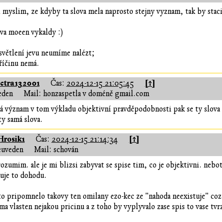
i myslim, ze kdyby ta slova mela naprosto stejny vyznam, tak by stacil
dva moeen vykaldy :)
ysvětlení jevu neumíme nalézt;
říčinu nemá.
ctra132001
[↑]
Čas:
2024-12-15 21:05:45
eden
Mail: honzaspetla v doméně gmail.com
á význam v tom výkladu objektivní pravděpodobnosti pak se ty slova ly
ty samá slova.
Hrosik1
[↑]
Čas:
2024-12-15 21:14:34
euveden
Mail: schován
rozumim. ale je mi blizsi zabyvat se spise tim, co je objektivni. nebo
uje to dohodu.
to pripomnelo takovy ten omilany ezo-kec ze "nahoda neexistuje" co
ma vlasten nejakou pricinu a z toho by vyplyvalo zase spis to vase tvrz