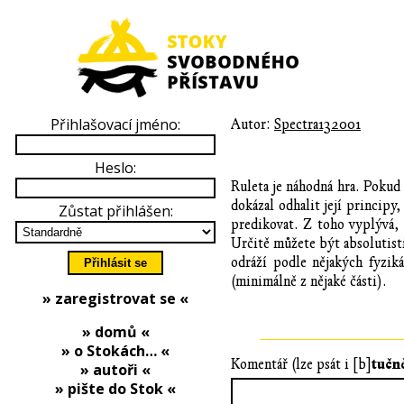
Přihlašovací jméno:
Autor:
Spectra132001
Heslo:
Ruleta je náhodná hra. Pokud
dokázal odhalit její principy
Zůstat přihlášen:
predikovat. Z toho vyplývá, 
Určitě můžete být absolutisti 
odráží podle nějakých fyzik
(minimálně z nějaké části).
» zaregistrovat se «
» domů «
» o Stokách… «
tučn
Komentář (lze psát i [b]
» autoři «
» pište do Stok «