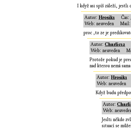
I když asi spíš záleží, jestl
Hrosik1
Autor:
Čas:
Web: neuveden
Mail:
proc ,to ze je predikova
Charlie12
Autor:
Web: neuveden
Ma
Protože pokud je predi
nad kterou nemá sama
Hrosik1
Autor:
Web: neuveden
Když budu předpoví
Charli
Autor:
Web: neuvede
Jeslti někdo z
situací se může