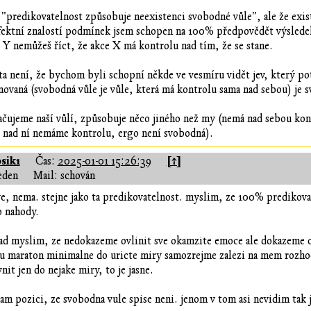
 "predikovatelnost způsobuje neexistenci svobodné vůle", ale že exis
fektní znalostí podmínek jsem schopen na 100% předpovědět výsledek
 Y nemůžeš říct, že akce X má kontrolu nad tím, že se stane.
ta není, že bychom byli schopní někde ve vesmíru vidět jev, který pot
novaná (svobodná vůle je vůle, která má kontrolu sama nad sebou) je
ačujeme naší vůlí, způsobuje něco jiného než my (nemá nad sebou kont
y nad ní nemáme kontrolu, ergo není svobodná).
sik1
[↑]
Čas:
2025-01-01 15:26:39
eden
Mail: schován
ve, nema. stejne jako ta predikovatelnost. myslim, ze 100% predikova
o nahody.
lad myslim, ze nedokazeme ovlinit sve okamzite emoce ale dokazeme ovl
nu maraton minimalne do uricte miry samozrejme zalezi na mem rozho
nit jen do nejake miry, to je jasne.
am pozici, ze svobodna vule spise neni. jenom v tom asi nevidim tak j