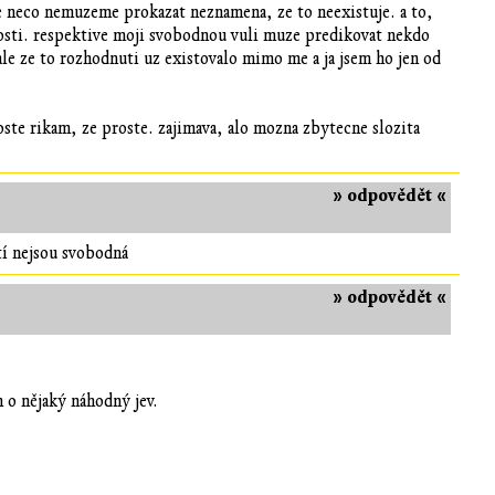
 neco nemuzeme prokazat neznamena, ze to neexistuje. a to,
nosti. respektive moji svobodnou vuli muze predikovat nekdo
ale ze to rozhodnuti uz existovalo mimo me a ja jsem ho jen od
roste rikam, ze proste. zajimava, alo mozna zbytecne slozita
» odpovědět «
tí nejsou svobodná
» odpovědět «
n o nějaký náhodný jev.