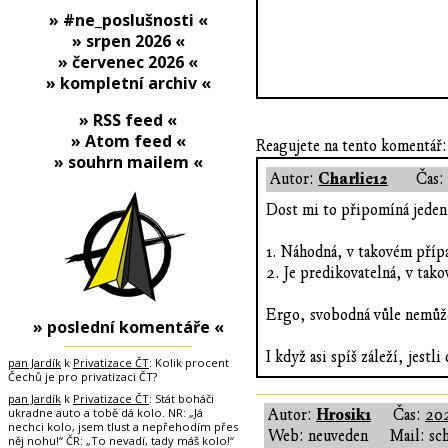
» #ne_poslušnosti «
» srpen 2026 «
» červenec 2026 «
» kompletní archiv «
» RSS feed «
» Atom feed «
Reagujete na tento komentář:
» souhrn mailem «
Charlie12
Autor:
Čas:
Dost mi to připomíná jeden
1. Náhodná, v takovém případ
2. Je predikovatelná, v tako
Ergo, svobodná vůle nemůže
» poslední komentáře «
I když asi spíš záleží, jestl
pan Jardík
k
Privatizace ČT
: Kolik procent
Čechů je pro privatizaci ČT?
pan Jardík
k
Privatizace ČT
: Stát boháči
ukradne auto a tobě dá kolo. NR: „Já
Hrosik1
Autor:
Čas:
202
nechci kolo, jsem tlust a nepřehodím přes
Web: neuveden
Mail: sc
něj nohu!“ ČR: „To nevadí, tady máš kolo!“