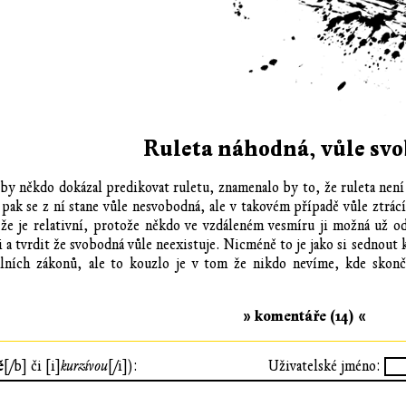
Ruleta náhodná, vůle sv
 by někdo dokázal predikovat ruletu, znamenalo by to, že ruleta není
, pak se z ní stane vůle nesvobodná, ale v takovém případě vůle ztrá
že je relativní, protože někdo ve vzdáleném vesmíru ji možná už odh
a tvrdit že svobodná vůle neexistuje. Nicméně to je jako si sednout k 
álních zákonů, ale to kouzlo je v tom že nikdo nevíme, kde skon
» komentáře (14) «
ě
[/b] či [i]
kurzívou
[/i]):
Uživatelské jméno: