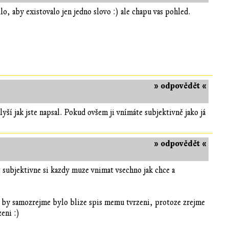
o, aby existovalo jen jedno slovo :) ale chapu vas pohled.
» odpovědět «
ší jak jste napsal. Pokud ovšem ji vnímáte subjektivně jako já
» odpovědět «
t subjektivne si kazdy muze vnimat vsechno jak chce a
z by samozrejme bylo blize spis memu tvrzeni, protoze zrejme
eni :)