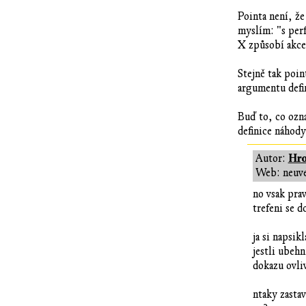
Pointa není, že
myslím: "s per
X způsobí akce
Stejně tak poin
argumentu defi
Buď to, co ozn
definice náhod
Hro
Autor:
Web: neuv
no vsak pra
trefeni se d
ja si napsik
jestli ubeh
dokazu ovliv
ntaky zastav