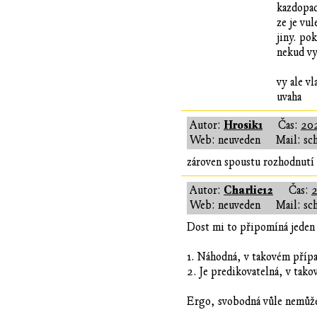
kazdopad
ze je vu
jiny. po
nekud vy
vy ale v
uvaha
Hrosik1
Autor:
Čas:
202
Web: neuveden
Mail: sc
zároven spoustu rozhodnutí c
Charlie12
Autor:
Čas:
2
Web: neuveden
Mail: sc
Dost mi to připomíná jeden
1. Náhodná, v takovém případ
2. Je predikovatelná, v tako
Ergo, svobodná vůle nemůže