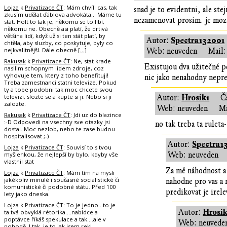
Lojza
k
Privatizace ČT
: Mám chvíli cas, tak
snad je to evidentni, ale st
zkusím udělat ďáblova advokáta... Máme tu
nezamenovat prosim. je mozn
stát. Holt to tak je, někomu se to líbí,
někomu ne. Obecně asi platí, že drtivá
většina lidí, když už si ten stát platí, by
Spectra132001
Autor:
chtěla, aby sluzby, co poskytuje, byly co
nejkvalitnější. Dále obecně
[…]
Web: neuveden
Mail:
Rakusak
k
Privatizace ČT
: Ne, stat krade
Existujou dva užitečné p
nasilim schopnym lidem zdroje, coz
vyhovuje tem, ktery z toho benefituji!
nic jako nenahodny nepre
Treba zamestnanci statni televize. Pokud
ty a tobe podobni tak moc chcete svou
televizi, slozte se a kupte si ji. Nebo si ji
Hrosik1
Autor:
Č
zalozte.
Web: neuveden
Ma
Rakusak
k
Privatizace ČT
: Jdi uz do blazince
:-D Odpovedi na vsechny sve otazky jsi
no tak treba ta rulet
dostal. Moc nezlob, nebo te zase budou
hospitalisovat ;-)
Spectra1
Autor:
Lojza
k
Privatizace ČT
: Souvisí to s tvou
myšlenkou, že nejlepší by bylo, kdyby vše
Web: neuveden
vlastnil stat
Za mě náhodnost a 
Lojza
k
Privatizace ČT
: Mám tím na mysli
jakékoliv minulé i současné socialistické či
nahodne pro vas a n
komunistické či podobné státu. Před 100
predikovat je irel
lety jako dneska.
Lojza
k
Privatizace ČT
: To je jedno...to je
Hrosik
Autor:
ta tvá obvyklá rétorika....nabídce a
poptávce říkáš spekulace a tak....ale v
Web: neuvede
pohodě. I tak, je to jak jsem rekl