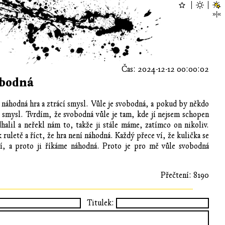
Čas: 2024-12-12 00:00:02
obodná
 náhodná hra a ztrácí smysl. Vůle je svobodná, a pokud by někdo
cí smysl. Tvrdím, že svobodná vůle je tam, kde jí nejsem schopen
alil a neřekl nám to, takže ji stále máme, zatímco on nikoliv.
ruletě a říct, že hra není náhodná. Každý přece ví, že kulička se
čí, a proto ji říkáme náhodná. Proto je pro mě vůle svobodná
Přečtení: 8190
Titulek: