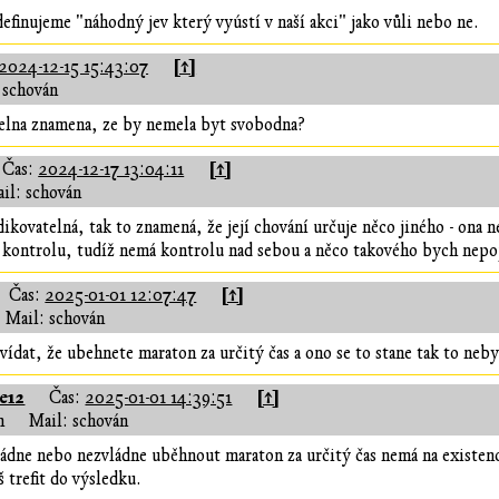
i definujeme "náhodný jev který vyústí v naší akci" jako vůli nebo ne.
[↑]
2024-12-15 15:43:07
 schován
telna znamena, ze by nemela byt svobodna?
[↑]
Čas:
2024-12-17 13:04:11
il: schován
kovatelná, tak to znamená, že její chování určuje něco jiného - ona ne
 kontrolu, tudíž nemá kontrolu nad sebou a něco takového bych nepo
[↑]
Čas:
2025-01-01 12:07:47
Mail: schován
dat, že ubehnete maraton za určitý čas a ono se to stane tak to neby
e12
[↑]
Čas:
2025-01-01 14:39:51
n
Mail: schován
vládne nebo nezvládne uběhnout maraton za určitý čas nemá na existen
š trefit do výsledku.