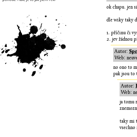
ok chapu. jen s
dle wiky taky 
1. příčinu či v
2. jev žádnou p
Spe
Autor:
Web: neuv
no ono to m
pak jsou to 
Autor:
Web: n
ja tomu 
znemozn
taky mi 
vsechno 