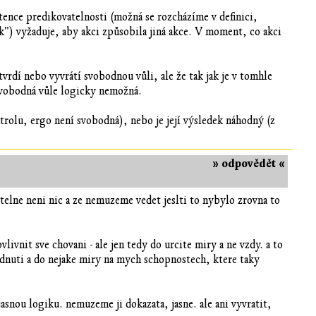
tence predikovatelnosti (možná se rozcházíme v definici,
") vyžaduje, aby akci způsobila jiná akce. V moment, co akci
vrdí nebo vyvrátí svobodnou vůli, ale že tak jak je v tomhle
 svobodná vůle logicky nemožná.
rolu, ergo není svobodná), nebo je její výsledek náhodný (z
» odpovědět «
telne neni nic a ze nemuzeme vedet jeslti to nybylo zrovna to
ivnit sve chovani - ale jen tedy do urcite miry a ne vzdy. a to
dnuti a do nejake miry na mych schopnostech, ktere taky
asnou logiku. nemuzeme ji dokazata, jasne. ale ani vyvratit,