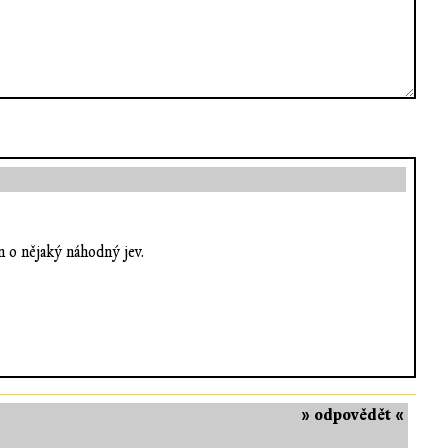
n o nějaký náhodný jev.
» odpovědět «