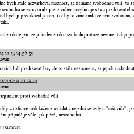
ne bych stale nezvarhoval moznost, ze nemame svobodnou vuli. to ze
le svobodna se zaroven ale prece vubec nevylucuje s tou predikovatel
kud bych ji predikoval ja sam, tak by to znamenalo ze neni svobodna, 
tahl.
lastne rikate jen, ze ji budeme rikat svoboda protoze nevime. tak ja p
4-12-13 14:56:59
hován
izích lidí predikovat lze, ale to stále neznamená, ze jejich rozhodnu
024-12-14 21:10:14
hován
 argument proti svobodné vůli.
ě ji z definice nedokážeme ovládat a nejedná se tedy o "naší vůli", je
vém případě je vůle, jak píšeš, nesvobodná.
 existovat.