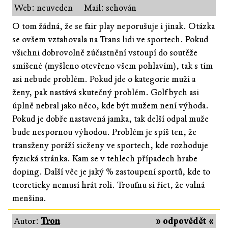
Web: neuveden
Mail: schován
O tom žádná, že se fair play neporušuje i jinak. Otázka
se ovšem vztahovala na Trans lidi ve sportech. Pokud
všichni dobrovolně zúčastnění vstoupí do soutěže
smíšené (myšleno otevřeno všem pohlavím), tak s tím
asi nebude problém. Pokud jde o kategorie muži a
ženy, pak nastává skutečný problém. Golf bych asi
úplně nebral jako něco, kde být mužem není výhoda.
Pokud je dobře nastavená jamka, tak delší odpal muže
bude nespornou výhodou. Problém je spíš ten, že
transženy poráží sicženy ve sportech, kde rozhoduje
fyzická stránka. Kam se v tehlech případech hrabe
doping. Další věc je jaký % zastoupení sportů, kde to
teoreticky nemusí hrát roli. Troufnu si říct, že valná
menšina.
Autor:
Tron
» odpovědět «