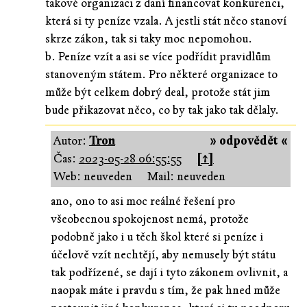
takové organizaci z daní financovat konkurenci,
která si ty peníze vzala. A jestli stát něco stanoví
skrze zákon, tak si taky moc nepomohou.
b. Peníze vzít a asi se více podřídit pravidlům
stanoveným státem. Pro některé organizace to
může být celkem dobrý deal, protože stát jim
bude přikazovat něco, co by tak jako tak dělaly.
Autor:
Tron
» odpovědět «
Čas:
2023-05-28 06:55:55
[↑]
Web: neuveden
Mail: neuveden
ano, ono to asi moc reálné řešení pro
všeobecnou spokojenost nemá, protože
podobně jako i u těch škol které si peníze i
účelově vzít nechtějí, aby nemusely být státu
tak podřízené, se dají i tyto zákonem ovlivnit, a
naopak máte i pravdu s tím, že pak hned může