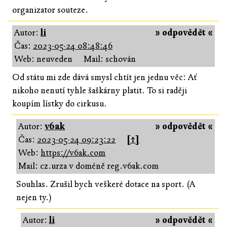
organizator souteze.
Autor:
li
» odpovědět «
Čas:
2023-05-24 08:48:46
Web: neuveden
Mail: schován
Od státu mi zde dává smysl chtít jen jednu věc: Ať
nikoho nenutí tyhle šaškárny platit. To si raději
koupím lístky do cirkusu.
Autor:
v6ak
» odpovědět «
Čas:
2023-05-24 09:23:22
[↑]
Web:
https://v6ak.com
Mail: cz.urza v doméně reg.v6ak.com
Souhlas. Zrušil bych veškeré dotace na sport. (A
nejen ty.)
Autor:
li
» odpovědět «