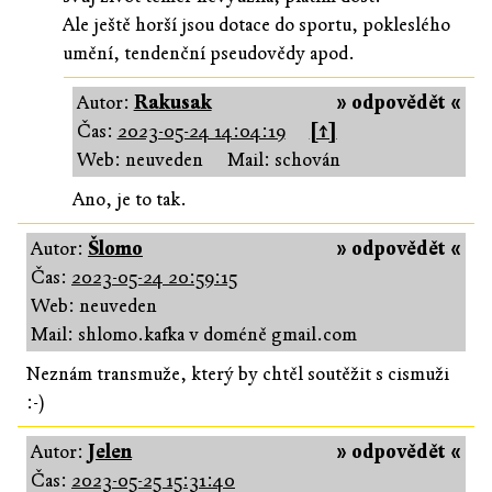
Ale ještě horší jsou dotace do sportu, pokleslého
umění, tendenční pseudovědy apod.
Autor:
Rakusak
» odpovědět «
Čas:
2023-05-24 14:04:19
[↑]
Web: neuveden
Mail: schován
Ano, je to tak.
Autor:
Šlomo
» odpovědět «
Čas:
2023-05-24 20:59:15
Web: neuveden
Mail: shlomo.kafka v doméně gmail.com
Neznám transmuže, který by chtěl soutěžit s cismuži
:-)
Autor:
Jelen
» odpovědět «
Čas:
2023-05-25 15:31:40