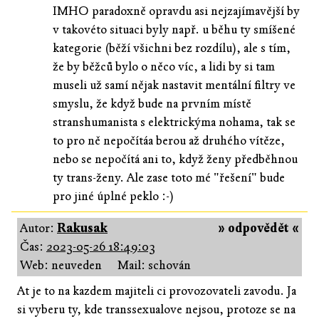
IMHO paradoxně opravdu asi nejzajímavější by
v takovéto situaci byly např. u běhu ty smíšené
kategorie (běží všichni bez rozdílu), ale s tím,
že by běžců bylo o něco víc, a lidi by si tam
museli už samí nějak nastavit mentální filtry ve
smyslu, že když bude na prvním místě
stranshumanista s elektrickýma nohama, tak se
to pro ně nepočítáa berou až druhého vítěze,
nebo se nepočítá ani to, když ženy předběhnou
ty trans-ženy. Ale zase toto mé "řešení" bude
pro jiné úplné peklo :-)
Autor:
Rakusak
» odpovědět «
Čas:
2023-05-26 18:49:03
Web: neuveden
Mail: schován
At je to na kazdem majiteli ci provozovateli zavodu. Ja
si vyberu ty, kde transsexualove nejsou, protoze se na