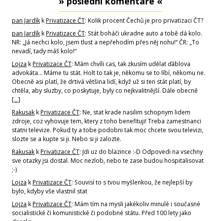
» poslední komentáře «
pan Jardík
k
Privatizace ČT
: Kolik procent Čechů je pro privatizaci ČT?
pan Jardík
k
Privatizace ČT
: Stát boháči ukradne auto a tobě dá kolo.
NR: „Já nechci kolo, jsem tlust a nepřehodím přes něj nohu!“ ČR: „To
nevadí, tady máš kolo!“
Lojza
k
Privatizace ČT
: Mám chvíli cas, tak zkusím udělat ďáblova
advokáta... Máme tu stát. Holt to tak je, někomu se to líbí, někomu ne.
Obecně asi platí, že drtivá většina lidí, když už si ten stát platí, by
chtěla, aby sluzby, co poskytuje, byly co nejkvalitnější. Dále obecně
[…]
Rakusak
k
Privatizace ČT
: Ne, stat krade nasilim schopnym lidem
zdroje, coz vyhovuje tem, ktery z toho benefituji! Treba zamestnanci
statni televize. Pokud ty a tobe podobni tak moc chcete svou televizi,
slozte se a kupte si ji. Nebo si ji zalozte.
Rakusak
k
Privatizace ČT
: Jdi uz do blazince :-D Odpovedi na vsechny
sve otazky jsi dostal. Moc nezlob, nebo te zase budou hospitalisovat
;-)
Lojza
k
Privatizace ČT
: Souvisí to s tvou myšlenkou, že nejlepší by
bylo, kdyby vše vlastnil stat
Lojza
k
Privatizace ČT
: Mám tím na mysli jakékoliv minulé i současné
socialistické či komunistické či podobné státu. Před 100 lety jako