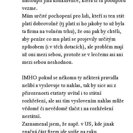
nastoupit jiná konkurence, která si tu poodporu
vezme.
Mám určité pochopení pro lidi, kteří si ten stát
platí dobrovolně (tj platí si ho jakoby to už byla
ta firma na volném trhu), že oni pak by chtěli,
aby peníze co mu platí se projevily určitým
způsobem (i v těch dotacích), ale problém mají
už oni mezi sebou, protože se v lecčems asi ani
mezi sebou neshodnou.
IMHO pokud se někomu ty některá pravidla
nelíbí a vyslovuje to nahlas, tak by sice asi z
přirozenosti etatisty uvítal i to státní
rozhřešení, ale asi tím vyslovením nahlas může
vědomě či nevědomě tlačit i na rozhřešení
nestátní.
Zaznamenal jsem, že např. v US, kde jinak
značná část firem jde spíše na ruku