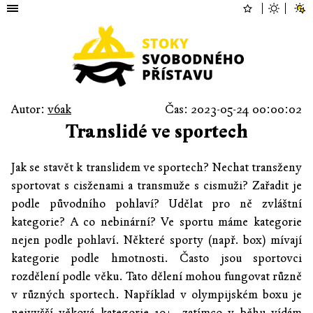
Autor:
v6ak
Čas: 2023-05-24 00:00:02
Translidé ve sportech
Jak se stavět k translidem ve sportech? Nechat transženy
sportovat s cisženami a transmuže s cismuži? Zařadit je
podle původního pohlaví? Udělat pro ně zvláštní
kategorie? A co nebinární? Ve sportu máme kategorie
nejen podle pohlaví. Některé sporty (např. box) mívají
kategorie podle hmotnosti. Často jsou sportovci
rozdělení podle věku. Tato dělení mohou fungovat různě
v různých sportech. Například v olympijském boxu je
nejvyšší věková kategorie 19+, zatímco v běhu vídám