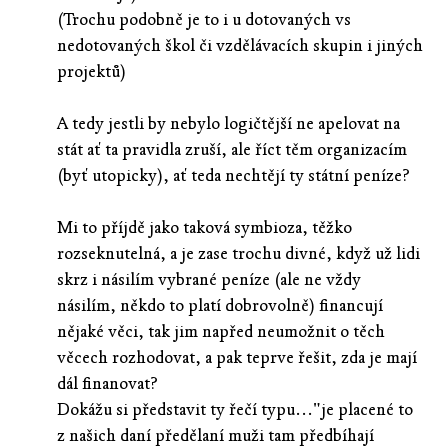
(Trochu podobně je to i u dotovaných vs
nedotovaných škol či vzdělávacích skupin i jiných
projektů)
A tedy jestli by nebylo logičtější ne apelovat na
stát ať ta pravidla zruší, ale říct těm organizacím
(byť utopicky), ať teda nechtějí ty státní peníze?
Mi to příjdě jako taková symbioza, těžko
rozseknutelná, a je zase trochu divné, když už lidi
skrz i násilím vybrané peníze (ale ne vždy
násilím, někdo to platí dobrovolně) financují
nějaké věci, tak jim napřed neumožnit o těch
věcech rozhodovat, a pak teprve řešit, zda je mají
dál finanovat?
Dokážu si představit ty řečí typu..."je placené to
z našich daní předělaní muži tam předbíhají