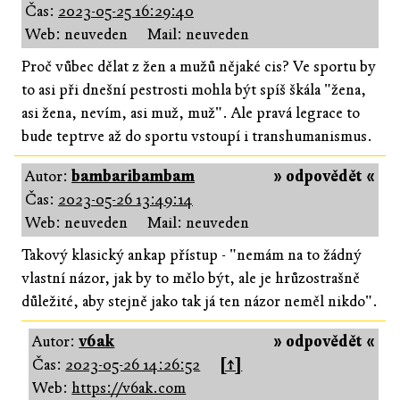
Čas:
2023-05-25 16:29:40
Web: neuveden
Mail: neuveden
Proč vůbec dělat z žen a mužů nějaké cis? Ve sportu by
to asi při dnešní pestrosti mohla být spíš škála "žena,
asi žena, nevím, asi muž, muž". Ale pravá legrace to
bude teptrve až do sportu vstoupí i transhumanismus.
Autor:
bambaribambam
» odpovědět «
Čas:
2023-05-26 13:49:14
Web: neuveden
Mail: neuveden
Takový klasický ankap přístup - "nemám na to žádný
vlastní názor, jak by to mělo být, ale je hrůzostrašně
důležité, aby stejně jako tak já ten názor neměl nikdo".
Autor:
v6ak
» odpovědět «
Čas:
2023-05-26 14:26:52
[↑]
Web:
https://v6ak.com