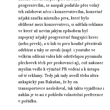
progresivcům, se naopak podařilo přes volný
trh zalobovat něco i konzervativcům, konretně
nějaká značka místního piva, které bylo
oblíbené mezi konzervativci, si udělala reklamu
ve které už nevím jakým způsobem byl
zapojený nějaký progresivně fungující herec
(nebo prvek), a ti lidi to pivo houfně přestávali
odebírat a taky se ozvali (např. i youtube ve
velkém sdílená videa kde odstřelujou pyramidu
plechovek těch piv prokovnicí aj), což nakonec
myslím vedlo k výměně PR vedení a k ústupu
od té reklamy. Tedy jak tady uvedl třeba ultra-
ankapácký pan Rakušan, že by on
transsportovce nesledoval, tak takto vyjádřeno i
nahlas je to asi z pohledu volnotržní preference
v pořádku.