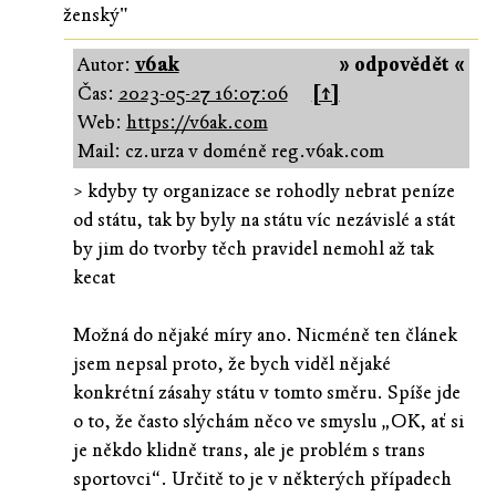
ženský"
Autor:
v6ak
» odpovědět «
Čas:
2023-05-27 16:07:06
[↑]
Web:
https://v6ak.com
Mail: cz.urza v doméně reg.v6ak.com
> kdyby ty organizace se rohodly nebrat peníze
od státu, tak by byly na státu víc nezávislé a stát
by jim do tvorby těch pravidel nemohl až tak
kecat
Možná do nějaké míry ano. Nicméně ten článek
jsem nepsal proto, že bych viděl nějaké
konkrétní zásahy státu v tomto směru. Spíše jde
o to, že často slýchám něco ve smyslu „OK, ať si
je někdo klidně trans, ale je problém s trans
sportovci“. Určitě to je v některých případech