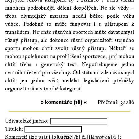
mnohem podrobnější dělení dospělých. Ne ale vždy –
třeba olympijský maraton nedělí běžce podle věku
vůbec. Podobně to může fungovat i s přístupem k
translidem. Nejenže různých sportech může dávat smysl
různý přístup, ale dokonce různí organizátoři stejného
sportu mohou chtít zvolit různý přístup. Někteří se
mohou spolehnout na prohlášení sportovce, jiní mohou
chtít třeba i genetický test. Nepotřebujeme jedno
centrální řešení pro všechny. Od státu mi zde dává smysl
chtít jen jednu věc: nedělat legislativní překážky
organizátorům v tvorbě kategorií.
» komentáře (18) «
Přečtení: 32286
Uživatelské jméno:
Titulek:
Komentář (lze psát i [b]
tučně
[/b] či [i]
kurzívou
[/i]):