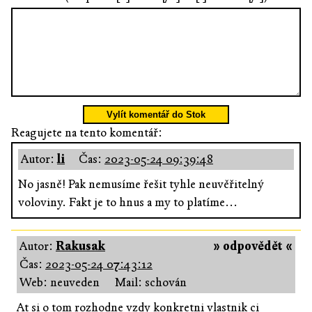
Vylít komentář do Stok
Reagujete na tento komentář:
Autor:
li
Čas:
2023-05-24 09:39:48
No jasně! Pak nemusíme řešit tyhle neuvěřitelný
voloviny. Fakt je to hnus a my to platíme...
Autor:
Rakusak
» odpovědět «
Čas:
2023-05-24 07:43:12
Web: neuveden
Mail: schován
At si o tom rozhodne vzdy konkretni vlastnik ci