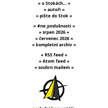
» o Stokách… «
» autoři «
» pište do Stok «
» #ne_poslušnosti «
» srpen 2026 «
» červenec 2026 «
» kompletní archiv «
» RSS feed «
» Atom feed «
» souhrn mailem «