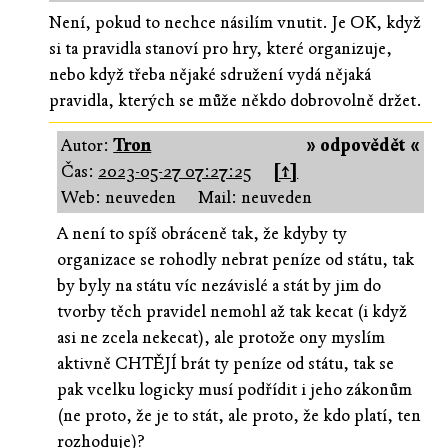
Není, pokud to nechce násilím vnutit. Je OK, když
si ta pravidla stanoví pro hry, které organizuje,
nebo když třeba nějaké sdružení vydá nějaká
pravidla, kterých se může někdo dobrovolně držet.
Autor:
Tron
» odpovědět «
Čas:
2023-05-27 07:27:25
[↑]
Web: neuveden
Mail: neuveden
A není to spíš obráceně tak, že kdyby ty
organizace se rohodly nebrat peníze od státu, tak
by byly na státu víc nezávislé a stát by jim do
tvorby těch pravidel nemohl až tak kecat (i když
asi ne zcela nekecat), ale protože ony myslím
aktivně CHTĚJÍ brát ty peníze od státu, tak se
pak vcelku logicky musí podřídit i jeho zákonům
(ne proto, že je to stát, ale proto, že kdo platí, ten
rozhoduje)?