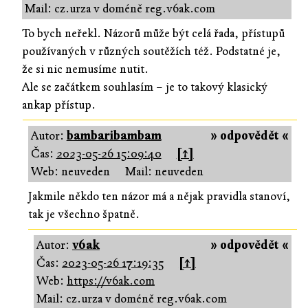
Mail: cz.urza v doméně reg.v6ak.com
To bych neřekl. Názorů může být celá řada, přístupů
používaných v různých soutěžích též. Podstatné je,
že si nic nemusíme nutit.
Ale se začátkem souhlasím – je to takový klasický
ankap přístup.
Autor:
bambaribambam
» odpovědět «
Čas:
2023-05-26 15:09:40
[↑]
Web: neuveden
Mail: neuveden
Jakmile někdo ten názor má a nějak pravidla stanoví,
tak je všechno špatně.
Autor:
v6ak
» odpovědět «
Čas:
2023-05-26 17:19:35
[↑]
Web:
https://v6ak.com
Mail: cz.urza v doméně reg.v6ak.com