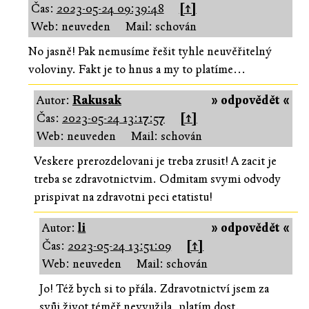
Čas:
2023-05-24 09:39:48
[↑]
Web: neuveden
Mail: schován
No jasně! Pak nemusíme řešit tyhle neuvěřitelný
voloviny. Fakt je to hnus a my to platíme...
Autor:
Rakusak
» odpovědět «
Čas:
2023-05-24 13:17:57
[↑]
Web: neuveden
Mail: schován
Veskere prerozdelovani je treba zrusit! A zacit je
treba se zdravotnictvim. Odmitam svymi odvody
prispivat na zdravotni peci etatistu!
Autor:
li
» odpovědět «
Čas:
2023-05-24 13:51:09
[↑]
Web: neuveden
Mail: schován
Jo! Též bych si to přála. Zdravotnictví jsem za
svůj život téměř nevyužila, platím dost.