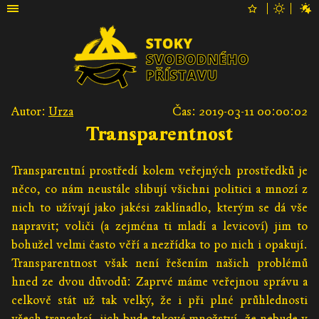
Autor:
Urza
Čas: 2019-03-11 00:00:02
Transparentnost
Transparentní prostředí kolem veřejných prostředků je
něco, co nám neustále slibují všichni politici a mnozí z
nich to užívají jako jakési zaklínadlo, kterým se dá vše
napravit; voliči (a zejména ti mladí a levicoví) jim to
bohužel velmi často věří a nezřídka to po nich i opakují.
Transparentnost však není řešením našich problémů
hned ze dvou důvodů: Zaprvé máme veřejnou správu a
celkově stát už tak velký, že i při plné průhlednosti
všech transakcí, jich bude takové množství, že nebude v