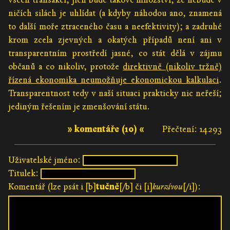
ničích silách je uhlídat (a kdyby náhodou ano, znamená
to další moře ztraceného času a neefektivity); a zadruhé
krom zcela zjevných a okatých případů není ani v
transparentním prostředí jasné, co stát dělá v zájmu
občanů a co nikoliv, protože
direktivně (nikoliv tržně)
řízená ekonomika neumožňuje ekonomickou kalkulaci
.
Transparentnost tedy v naší situaci prakticky nic neřeší;
jediným řešením je zmenšování státu.
» komentáře (10) «
Přečtení: 14293
Uživatelské jméno:
Titulek:
Komentář (lze psát i [b]
tučně
[/b] či [i]
kurzívou
[/i]):