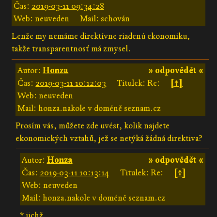
Čas:
2019-03-11 09:34:28
Web: neuveden
Mail: schován
Lenže my nemáme direktívne riadenú ekonomiku,
takže transparentnosť má zmysel.
Autor:
Honza
» odpovědět «
Čas:
2019-03-11 10:12:03
Titulek: Re:
[↑]
Web: neuveden
Mail: honza.nakole v doméně seznam.cz
Prosím vás, můžete zde uvést, kolik najdete
ekonomických vztahů, jež se netýká žádná direktiva?
Autor:
Honza
» odpovědět «
Čas:
2019-03-11 10:13:14
Titulek: Re:
[↑]
Web: neuveden
Mail: honza.nakole v doméně seznam.cz
* jichž