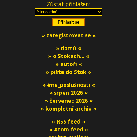
Zůstat přihlášen:
» zaregistrovat se «
» domů «
» o Stokách… «
» autoři «
» pište do Stok «
» #ne_poslušnosti «
» srpen 2026 «
» červenec 2026 «
» kompletní archiv «
» RSS feed «
» Atom feed «