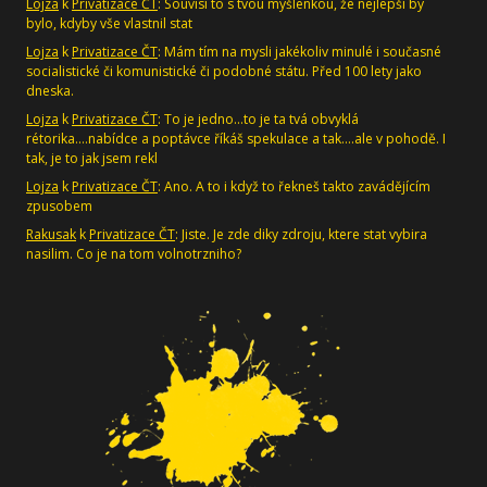
Lojza
k
Privatizace ČT
: Souvisí to s tvou myšlenkou, že nejlepší by
bylo, kdyby vše vlastnil stat
Lojza
k
Privatizace ČT
: Mám tím na mysli jakékoliv minulé i současné
socialistické či komunistické či podobné státu. Před 100 lety jako
dneska.
Lojza
k
Privatizace ČT
: To je jedno...to je ta tvá obvyklá
rétorika....nabídce a poptávce říkáš spekulace a tak....ale v pohodě. I
tak, je to jak jsem rekl
Lojza
k
Privatizace ČT
: Ano. A to i když to řekneš takto zavádějícím
zpusobem
Rakusak
k
Privatizace ČT
: Jiste. Je zde diky zdroju, ktere stat vybira
nasilim. Co je na tom volnotrzniho?