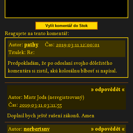
Vylít komentář do Stok
Reagujete na tento komentář:
Autor:
pathy
Čas:
2019-03-11 12:00:01
Titulek: Re:
Predpokladám, že po odoslaní svojho dôležitého
komentára si zistil, akú kolosálnu blbosť si napísal.
» odpovědět «
Autor: Mistr Joda (neregistrovaný)
Čas:
2019-03-11 03:11:55
Doplnil bych ještě rušení zákonů. Amen
Autor:
norbertsnv
» odpovědět «