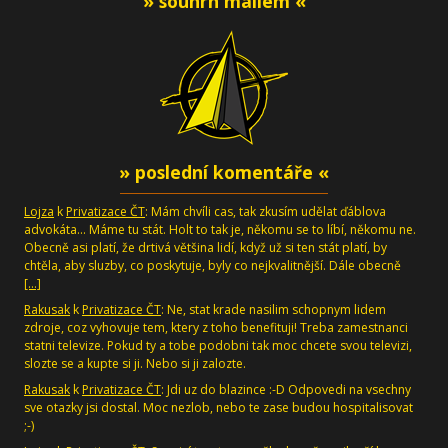
» souhrn mailem «
» poslední komentáře «
Lojza
k
Privatizace ČT
: Mám chvíli cas, tak zkusím udělat ďáblova
advokáta... Máme tu stát. Holt to tak je, někomu se to líbí, někomu ne.
Obecně asi platí, že drtivá většina lidí, když už si ten stát platí, by
chtěla, aby sluzby, co poskytuje, byly co nejkvalitnější. Dále obecně
[…]
Rakusak
k
Privatizace ČT
: Ne, stat krade nasilim schopnym lidem
zdroje, coz vyhovuje tem, ktery z toho benefituji! Treba zamestnanci
statni televize. Pokud ty a tobe podobni tak moc chcete svou televizi,
slozte se a kupte si ji. Nebo si ji zalozte.
Rakusak
k
Privatizace ČT
: Jdi uz do blazince :-D Odpovedi na vsechny
sve otazky jsi dostal. Moc nezlob, nebo te zase budou hospitalisovat
;-)