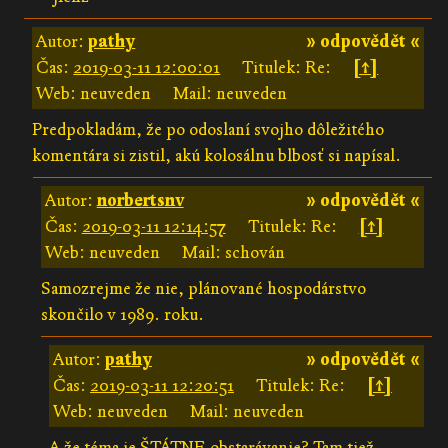
Autor:
pathy
» odpovědět «
Čas:
2019-03-11 12:00:01
Titulek: Re:
[↑]
Web: neuveden
Mail: neuveden
Predpokladám, že po odoslaní svojho dôležitého
komentára si zistil, akú kolosálnu blbosť si napísal.
Autor:
norbertsnv
» odpovědět «
Čas:
2019-03-11 12:14:57
Titulek: Re:
[↑]
Web: neuveden
Mail: schován
Samozrejme že nie, plánované hospodárstvo
skončilo v 1989. roku.
Autor:
pathy
» odpovědět «
Čas:
2019-03-11 12:20:51
Titulek: Re:
[↑]
Web: neuveden
Mail: neuveden
A že téma je ŠTÁTNE obstarávanie? Tam tiež