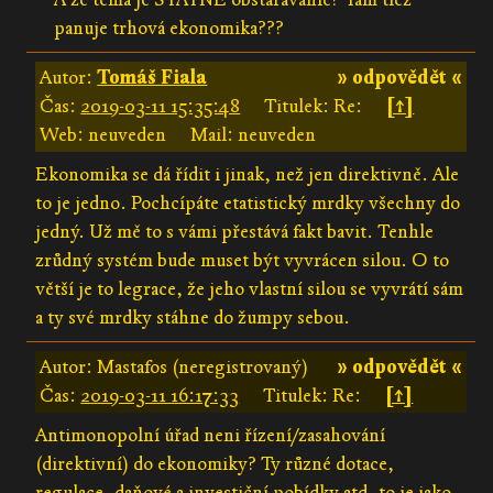
panuje trhová ekonomika???
Autor:
Tomáš Fiala
» odpovědět «
Čas:
2019-03-11 15:35:48
Titulek: Re:
[↑]
Web: neuveden
Mail: neuveden
Ekonomika se dá řídit i jinak, než jen direktivně. Ale
to je jedno. Pochcípáte etatistický mrdky všechny do
jedný. Už mě to s vámi přestává fakt bavit. Tenhle
zrůdný systém bude muset být vyvrácen silou. O to
větší je to legrace, že jeho vlastní silou se vyvrátí sám
a ty své mrdky stáhne do žumpy sebou.
Autor: Mastafos (neregistrovaný)
» odpovědět «
Čas:
2019-03-11 16:17:33
Titulek: Re:
[↑]
Antimonopolní úřad neni řízení/zasahování
(direktivní) do ekonomiky? Ty různé dotace,
regulace, daňové a investiční pobídky atd. to je jako