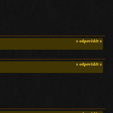
» odpovědět «
» odpovědět «