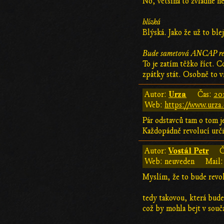
No, většina to zvládne n
blízká
Blýská. Jako že už to blej
Bude sametová ANCAP re
To je zatím těžko říct. C
zpátky stát. Osobně to v
Urza
Autor:
Čas:
201
Web:
https://www.urza.
Pár odstavců tam o tom j
Každopádně revolucí urč
Vostál Petr
Autor:
Č
Web: neuveden
Mail:
Myslím, že to bude revo
tedy takovou, která bude
což by mohla bejt v souča