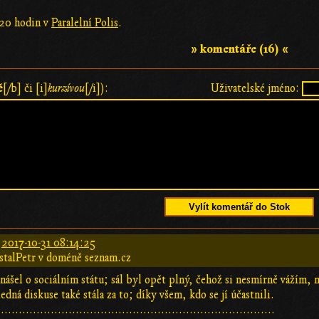
 20 hodin v
Paralelní Polis
.
» komentáře (16) «
ě
[/b] či [i]
kurzívou
[/i]):
Uživatelské jméno:
Vylít komentář do Stok
:
2017-10-31 08:14:25
stalPetr v doméně seznam.cz
ášel o sociálním státu; sál byl opět plný, čehož si nesmírně vážím
edná diskuse také stála za to; díky všem, kdo se jí účastnili.
..............................................................................