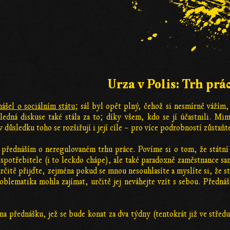
Urza v Polis: Trh prá
ášel o sociálním státu
; sál byl opět plný, čehož si nesmírně váží
ledná diskuse také stála za to; díky všem, kdo se jí účastnili. Mi
 důsledku toho se rozšiřují i její cíle – pro více podrobností zůstaňt
) přednáším o neregulovaném trhu práce. Povíme si o tom, že státní
a spotřebitele (i to leckdo chápe), ale také paradoxně zaměstnance 
určitě přijďte, zejména pokud se mnou nesouhlasíte a myslíte si, že s
blematika mohla zajímat, určitě jej neváhejte vzít s sebou. Předná
na přednášku, jež se bude konat za dva týdny (tentokrát již ve střed