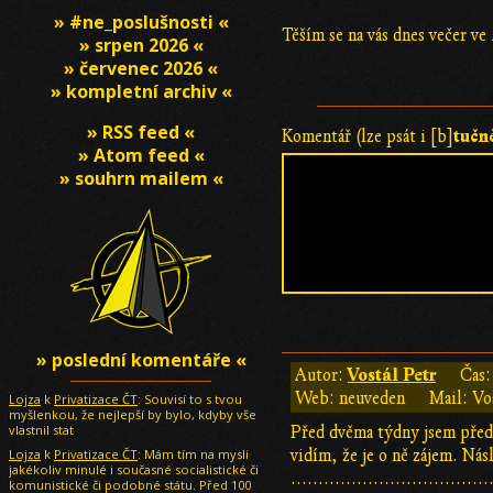
» #ne_poslušnosti «
Těším se na vás dnes večer ve
» srpen 2026 «
» červenec 2026 «
» kompletní archiv «
» RSS feed «
tučn
Komentář (lze psát i [b]
» Atom feed «
» souhrn mailem «
» poslední komentáře «
Vostál Petr
Autor:
Čas
Web: neuveden
Mail: Vo
Lojza
k
Privatizace ČT
: Souvisí to s tvou
myšlenkou, že nejlepší by bylo, kdyby vše
vlastnil stat
Před dvěma týdny jsem předn
Lojza
k
Privatizace ČT
: Mám tím na mysli
vidím, že je o ně zájem. Násl
jakékoliv minulé i současné socialistické či
....................................
komunistické či podobné státu. Před 100