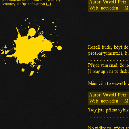
Vostál Petr
Autor:
smlouvy si případně upravit
[…]
Web: neuveden
Ma
Rozdíl bude, když do 
proti-argumentaci, k 
............................
Přijde vám snad, že js
Já reaguji i na tu disku
Mám vám to vysvětlova
Vostál Petr
Autor:
Web: neuveden
Ma
Tady jste přímo vybíz
............................
No vidíte to, vždyt a