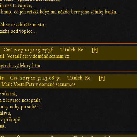
mín než ta vopice,
j hnup, co jen vříská když mu někdo bere jeho schilej banán..
ůbec nezabíráte místo,
kázka pod vopice...
[↑]
Čas:
2017-10-31 15:27:36
Titulek: Re:
il: VostalPetr v doméně seznam.cz
hytrak.cz/dek07.htm
tr
[↑]
Čas:
2017-10-31 23:08:39
Titulek: Re:
Mail: VostalPetr v doméně seznam.cz
 šťastná,
a z legrace nezeptala:
ou ty nohy po sobě?".
 hlavu,
 v příkopě
hat.