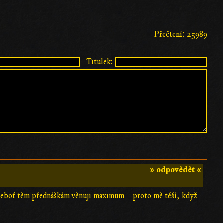
Přečtení: 25989
Titulek:
» odpovědět «
, neboť těm přednáškám věnuji maximum – proto mě těší, když