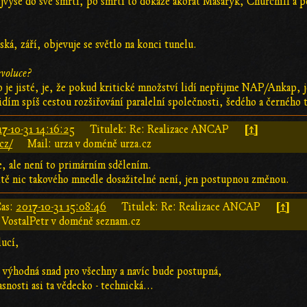
ejvýše do své smrti; po smrti to dokáže akorát Masaryk, Churchill a 
ská, září, objevuje se světlo na konci tunelu.
voluce?
o je jisté, je, že pokud kritické množství lidí nepřijme NAP/Ankap, j
idím spíš cestou rozšiřování paralelní společnosti, šedého a černého 
[↑]
7-10-31 14:16:25
Titulek: Re: Realizace ANCAP
cz/
Mail: urza v doméně urza.cz
e, ale není to primárním sdělením.
itě nic takového mnedle dosažitelné není, jen postupnou změnou.
[↑]
as:
2017-10-31 15:08:46
Titulek: Re: Realizace ANCAP
 VostalPetr v doméně seznam.cz
lucí,
 výhodná snad pro všechny a navíc bude postupná,
snosti asi ta vědecko - technická...