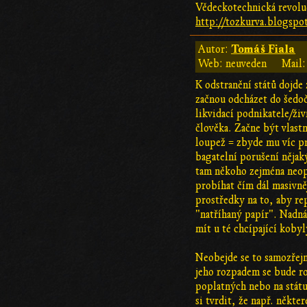
Vědeckotechnická revolu
http://tozkurva.blogspo
Tomáš Fiala
Autor:
Web: neuveden
Mail:
K odstranění států dojde
začnou odcházet do šedoč
likvidací podnikatele/živ
člověka. Začne být vlast
loupež = zbyde mu víc pr
bagatelní porušení nějak
tam někoho zejména neopa
probíhat čím dál masivněj
prostředky na to, aby rep
"natříhaný papír". Nadnár
mít u té chcípající kobyl
Neobejde se to samozřejm
jeho rozpadem se bude ro
poplatných nebo na státu 
si tvrdit, že např. někt