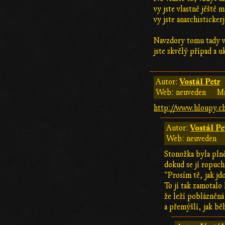
vy jste vlastně jěště 
vy jste anarchisticker
Navzdory tomu tady v
jste skvělý případ a u
Vostál Petr
Autor:
Web: neuveden
Ma
http://www.hloupy.c
Vostál Pe
Autor:
Web: neuveden
Stonožka byla plně
dokud se jí ropuch
"Prosím tě, jak jd
To jí tak zamotalo
že leží poblázněná
a přemýšlí, jak bě