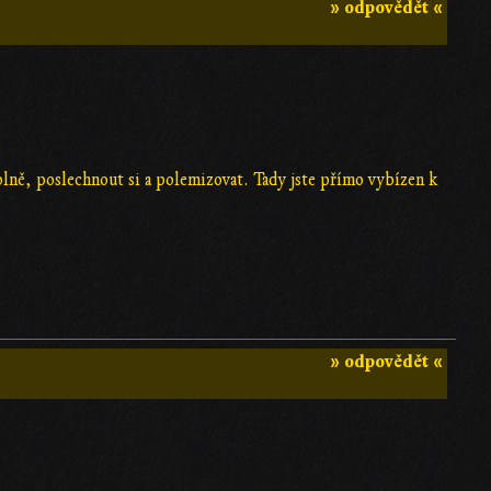
» odpovědět «
olně, poslechnout si a polemizovat. Tady jste přímo vybízen k
» odpovědět «