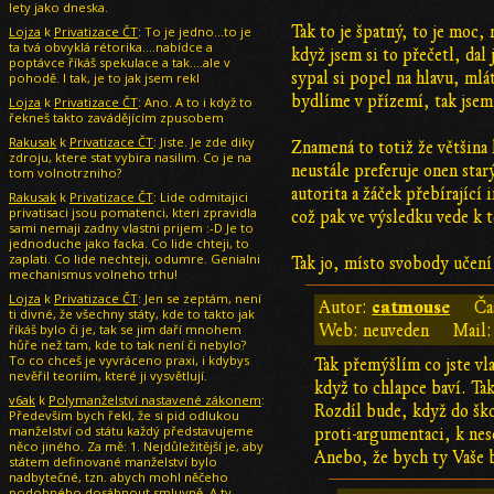
lety jako dneska.
Tak to je špatný, to je moc,
Lojza
k
Privatizace ČT
: To je jedno...to je
ta tvá obvyklá rétorika....nabídce a
když jsem si to přečetl, dal 
poptávce říkáš spekulace a tak....ale v
sypal si popel na hlavu, mlá
pohodě. I tak, je to jak jsem rekl
bydlíme v přízemí, tak jsem 
Lojza
k
Privatizace ČT
: Ano. A to i když to
řekneš takto zavádějícím zpusobem
Rakusak
k
Privatizace ČT
: Jiste. Je zde diky
Znamená to totiž že většina 
zdroju, ktere stat vybira nasilim. Co je na
neustále preferuje onen star
tom volnotrzniho?
autorita a žáček přebírající
Rakusak
k
Privatizace ČT
: Lide odmitajici
privatisaci jsou pomatenci, kteri zpravidla
což pak ve výsledku vede k t
sami nemaji zadny vlastni prijem :-D Je to
jednoduche jako facka. Co lide chteji, to
zaplati. Co lide nechteji, odumre. Genialni
Tak jo, místo svobody učení
mechanismus volneho trhu!
Lojza
k
Privatizace ČT
: Jen se zeptám, není
catmouse
Autor:
Ča
ti divné, že všechny státy, kde to takto jak
říkáš bylo či je, tak se jim daří mnohem
Web: neuveden
Mail:
hůře než tam, kde to tak není či nebylo?
To co chceš je vyvráceno praxi, i kdybys
Tak přemýšlím co jste vla
nevěřil teoriím, které ji vysvětlují.
když to chlapce baví. Ta
v6ak
k
Polymanželství nastavené zákonem
:
Rozdíl bude, když do ško
Především bych řekl, že si pid odlukou
manželství od státu každý představujeme
proti-argumentaci, k nes
něco jiného. Za mě: 1. Nejdůležitější je, aby
Anebo, že bych ty Vaše b
státem definované manželství bylo
nadbytečné, tzn. abych mohl něčeho
podobného dosáhnout smluvně. A ty