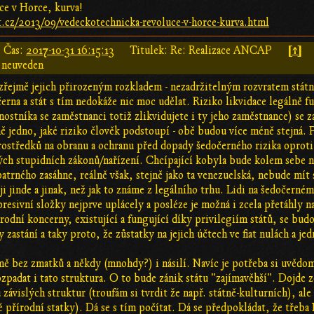
ce v Horce, kurva!
t.cz/2013/09/vedeckotechnicka-revoluce-v-horce-kurva.html
[↑]
Čas:
2017-10-31 16:15:13
Titulek: Re: Realizace ANCAP
 neuveden
 zřejmě jejich přirozeným rozkladem - nezadržitelným rozvratem státní
erna a stát s tím nedokáže nic moc udělat. Riziko likvidace legálně 
nostníka se zaměstnanci totiž zlikvidujete i ty jeho zaměstnance) se 
ně jedno, jaké riziko člověk podstoupí - obě budou více méně stejná.
ostředků na obranu a ochranu před dopady šedočerného rizika oproti
ých stupidních zákonů/nařízení. Chcípající kobyla bude kolem sebe ne
trného zasáhne, reálně však, stejně jako ta venezuelská, nebude mít
i jinde a jinak, než jak to známe z legálního trhu. Lidi na šedočerné
resivní složky nejprve uplácely a posléze je možná i zcela přetáhly n
odní koncerny, existující a fungující díky privilegiím států, se bud
y zastání a taky proto, že zůstatky na jejich účtech ve fiat nulách a je
ě bez zmatků a někdy (mnohdy?) i násilí. Navíc je potřeba si uvědomit
zpadat i tato struktura. O to bude zánik státu "zajímavěhší". Dojde z
závislých struktur (troufám si tvrdit že např. státně-kulturních), al
eré přírodní statky). Dá se s tím počítat. Dá se předpokládat, že tře