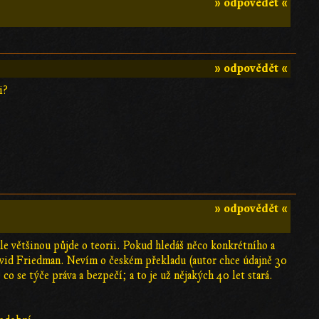
» odpovědět «
» odpovědět «
i?
» odpovědět «
le většinou půjde o teorii. Pokud hledáš něco konkrétního a
vid Friedman. Nevím o českém překladu (autor chce údajně 30
co se týče práva a bezpečí; a to je už nějakých 40 let stará.