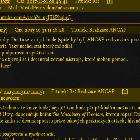
 Petr
[↑]
Čas:
2017-11-01 08:43:41
Titulek: Re:
n
Mail: VostalPetr v doméně seznam.cz
outube.com/watch?v=u5JKkPhql4Q
aný)
Čas:
2017-10-31 11:16:28
Titulek: Realizace ANCAP
nihy. Dočtu se v ní jak bude (spíše by byl) ANCAP realizován v prax
vit. Taky nechci stát který mě zdírá.
 podporovat a využívat stát.
sy a objevují se i decentralizované nástroje, které mohou pomoci.
luce?
[↑]
s:
2017-10-31 14:00:51
Titulek: Re: Realizace ANCAP
 neuveden
 všechno v té knize bude; nejspíš tam bude pár příkladů a možností, a
od Urzy, doporučuju knihu
The Machinery of Freedom,
kterou napsal Da
 ale kniha se dívá na spoustu právě takových praktických otázek, hlavně 
e podporovat a využívat stát.