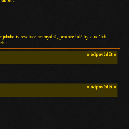
podobní.
e jakákoliv revoluce nesmyslná; protože lidé by si udělali
trhu.
» odpovědět «
» odpovědět «