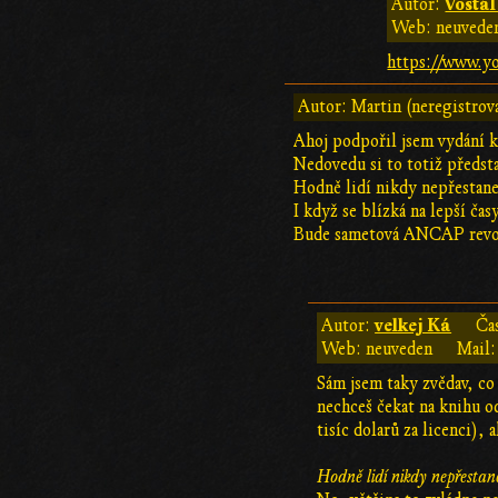
Vostál
Autor:
Web: neuvede
https://www.y
Autor: Martin (neregistrov
Ahoj podpořil jsem vydání k
Nedovedu si to totiž předsta
Hodně lidí nikdy nepřestane
I když se blízká na lepší ča
Bude sametová ANCAP revo
velkej Ká
Autor:
Ča
Web: neuveden
Mail:
Sám jsem taky zvědav, co
nechceš čekat na knihu 
tisíc dolarů za licenci),
Hodně lidí nikdy nepřestan