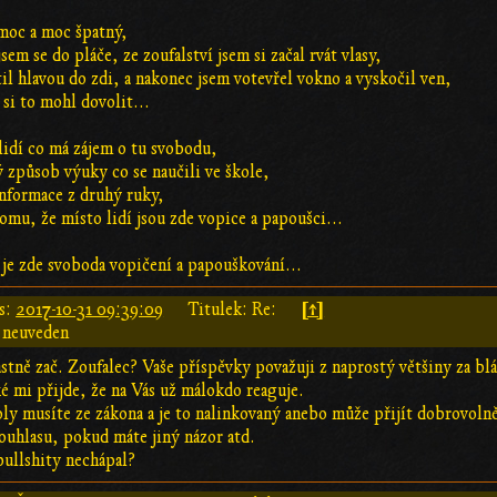
 moc a moc špatný,
jsem se do pláče, ze zoufalství jsem si začal rvát vlasy,
til hlavou do zdi, a nakonec jsem votevřel vokno a vyskočil ven,
si to mohl dovolit...
lidí co má zájem o tu svobodu,
ý způsob výuky co se naučili ve škole,
 informace z druhý ruky,
omu, že místo lidí jsou zde vopice a papoušci...
 je zde svoboda vopičení a papouškování...
[↑]
s:
2017-10-31 09:39:09
Titulek: Re:
 neuveden
stně zač. Zoufalec? Vaše příspěvky považuji z naprostý většiny za bláb
ké mi přijde, že na Vás už málokdo reaguje.
ly musíte ze zákona a je to nalinkovaný anebo může přijít dobrovolně
ouhlasu, pokud máte jiný názor atd.
ullshity nechápal?