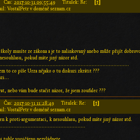
[↑]
Čas:
2017-10-31 09:55:49
Titulek: Re:
il: VostalPetr v doméně seznam.cz
školy musíte ze zákona a je to nalinkovaný anebo může přijít dobrov
nesouhlasu, pokud máte jiný názor atd.
...................................................................................
em to co píše Urza nějako o tu diskuzi zkrátit ???
zi...
t, nebo vám bude stačit názor, že jsem zoufalec ???
[↑]
Čas:
2017-10-31 11:28:49
Titulek: Re:
il: VostalPetr v doméně seznam.cz
en k proti-argumentaci, k nesouhlasu, pokud máte jiný názor atd.
.......................................................
ni tuhle vopičárnu nezvládnete,