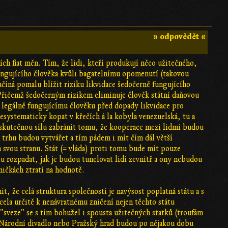
» odpovědět «
ch fiat měn. Tím, že lidi, kteří produkují něco užitečného,
fungujícího člověka kvůli bagatelnímu opomenutí (takovou
začíná pomalu blížit riziku likvidace šedočerně fungujícího
 Přičemž šedočerným rizikem eliminuje člověk státní daňovou
 legálně fungujícímu člověku před dopady likvidace pro
systematicky kopat v křečích á la kobyla venezuelská, tu a
 skutečnou sílu zabránit tomu, že kooperace mezi lidmi budou
m trhu budou vytvářet a tím pádem i mít čím dál větší
a svou stranu. Stát (= vláda) proti tomu bude mít pouze
ou rozpadat, jak je budou tunelovat lidi zevnitř a ony nebudou
dničkách ztratí na hodnotě.
, že celá struktura společnosti je navýsost poplatná státu a s
cela určitě k nenávratnému zničení nejen těchto státu
e "sveze" se s tím bohužel i spousta užitečných statků (troufám
ba Národní divadlo nebo Pražský hrad budou po nějakou dobu