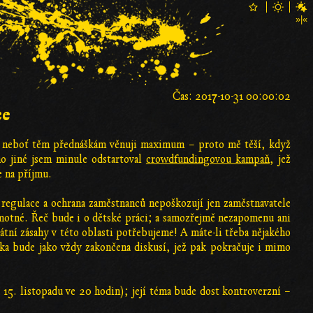
Čas: 2017-10-31 00:00:02
ce
m, neboť těm přednáškám věnuji maximum – proto mě těší, když
mo jiné jsem minule odstartoval
crowdfundingovou kampaň
, jež
e na příjmu.
 regulace a ochrana zaměstnanců nepoškozují jen zaměstnavatele
samotné. Řeč bude i o dětské práci; a samozřejmě nezapomenu ani
tátní zásahy v této oblasti potřebujeme! A máte-li třeba nějakého
ška bude jako vždy zakončena diskusí, jež pak pokračuje i mimo
u 15. listopadu ve 20 hodin); její téma bude dost kontroverzní –