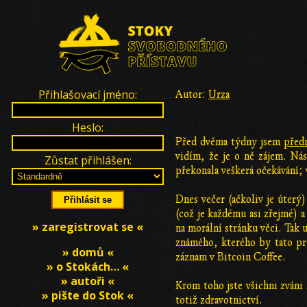
Přihlašovací jméno:
Autor:
Urza
Heslo:
Před dvěma týdny jsem
předn
vidím, že je o ně zájem. Nás
Zůstat přihlášen:
překonala veškerá očekávání; v
Dnes večer (ačkoliv je úterý
(což je každému asi zřejmé) 
» zaregistrovat se «
na morální stránku věci. Tak 
známého, kterého by tato pro
» domů «
záznam v Bitcoin Coffee.
» o Stokách… «
» autoři «
Krom toho jste všichni zváni 
» pište do Stok «
totiž zdravotnictví.