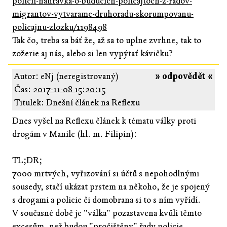
policii-nahravka-o-buducich-policajtoch-z-radov-
migrantov-vytvarame-druhoradu-skorumpovanu-
policajnu-zlozku/1198498
Tak čo, treba sa báť že, až sa to uplne zvrhne, tak to
zožerie aj nás, alebo si len vypýtať kávičku?
Autor: eNj (neregistrovaný)
» odpovědět «
Čas:
2017-11-08 15:20:15
Titulek: Dnešní článek na Reflexu
Dnes vyšel na Reflexu článek k tématu války proti
drogám v Manile (hl. m. Filipín):
TL;DR;
7000 mrtvých, vyřizování si účtů s nepohodlnými
sousedy, stačí ukázat prstem na někoho, že je spojený
s drogami a policie či domobrana si to s ním vyřídí.
V současné době je "válka" pozastavena kvůli těmto
excesům, než budou "pročištěny" řady policie.