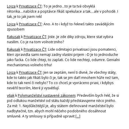
Lojza
k
Privatizace ČT
: To je jedno...to je ta tvá obvyklá
rétorika....nabídce a poptávce říkáš spekulace a tak....ale v pohodě. I
tak, je to jak jsem rekl
Lojza
k
Privatizace ČT
: Ano. A to i když to řekneš takto zavádějícím
zpusobem
Rakusak
k
Privatizace ČT
: Jiste. Je zde diky zdroju, ktere stat vybira
nasilim. Co je na tom volnotrzniho?
Rakusak
k
Privatizace ČT
: Lide odmitajici privatisaci jsou pomatenci,
kteri zpravidla sami nemaji zadny vlastni prijem :-D Je to jednoduche
jako facka. Co lide chteji, to zaplati. Co lide nechteji, odumre. Genialni
mechanismus volneho trhu!
Lojza
k
Privatizace ČT
: Jen se zeptám, není ti divné, že všechny státy,
kde to takto jak říkáš bylo či je, tak se jim daří mnohem hůře než tam,
kde to tak není či nebylo? To co chceš je vyvráceno praxi, i kdybys
nevěřil teoriím, které ji vysvětlují.
v6ak
k
Polymanželství nastavené zákonem
: Především bych řekl, že si
pid odlukou manželství od státu každý představujeme něco jiného.
Za mě: 1. Nejdůležitější je, aby státem definované manželství bylo
nadbytečné, tzn. abych mohl něčeho podobného dosáhnout
smluvně. A ty smlouvy si případně upravit
[…]