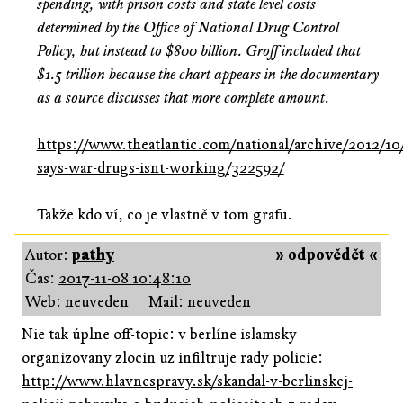
spending, with prison costs and state level costs
determined by the Office of National Drug Control
Policy, but instead to $800 billion. Groff included that
$1.5 trillion because the chart appears in the documentary
as a source discusses that more complete amount.
https://www.theatlantic.com/national/archive/2012/10/
says-war-drugs-isnt-working/322592/
Takže kdo ví, co je vlastně v tom grafu.
Autor:
pathy
» odpovědět «
Čas:
2017-11-08 10:48:10
Web: neuveden
Mail: neuveden
Nie tak úplne off-topic: v berlíne islamsky
organizovany zlocin uz infiltruje rady policie:
http://www.hlavnespravy.sk/skandal-v-berlinskej-