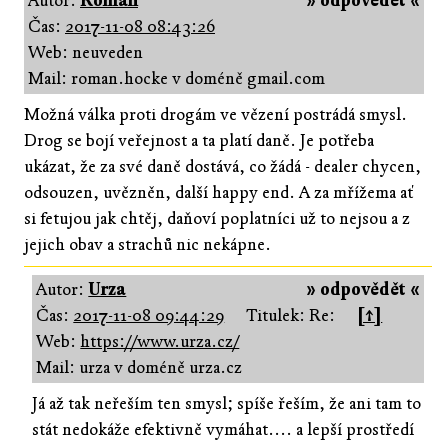
Autor:
Roman
» odpovědět «
Čas:
2017-11-08 08:43:26
Web: neuveden
Mail: roman.hocke v doméně gmail.com
Možná válka proti drogám ve vězení postrádá smysl.
Drog se bojí veřejnost a ta platí daně. Je potřeba
ukázat, že za své daně dostává, co žádá - dealer chycen,
odsouzen, uvězněn, další happy end. A za mřížema ať
si fetujou jak chtěj, daňoví poplatníci už to nejsou a z
jejich obav a strachů nic nekápne.
Autor:
Urza
» odpovědět «
Čas:
2017-11-08 09:44:29
Titulek: Re:
[↑]
Web:
https://www.urza.cz/
Mail: urza v doméně urza.cz
Já až tak neřeším ten smysl; spíše řeším, že ani tam to
stát nedokáže efektivně vymáhat.... a lepší prostředí