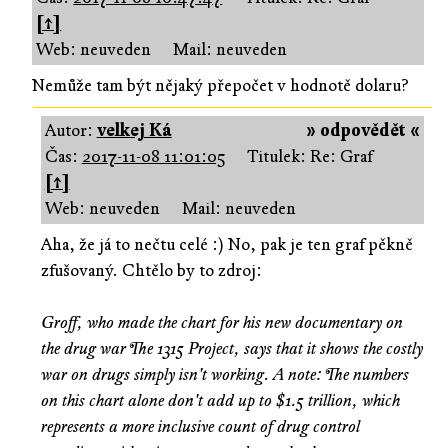
[↑]
Web: neuveden
Mail: neuveden
Nemůže tam být nějaký přepočet v hodnotě dolaru?
Autor:
velkej Ká
» odpovědět «
Čas:
2017-11-08 11:01:05
Titulek: Re: Graf
[↑]
Web: neuveden
Mail: neuveden
Aha, že já to nečtu celé :) No, pak je ten graf pěkně
zfušovaný. Chtělo by to zdroj:
Groff, who made the chart for his new documentary on
the drug war The 1315 Project, says that it shows the costly
war on drugs simply isn't working. A note: The numbers
on this chart alone don't add up to $1.5 trillion, which
represents a more inclusive count of drug control