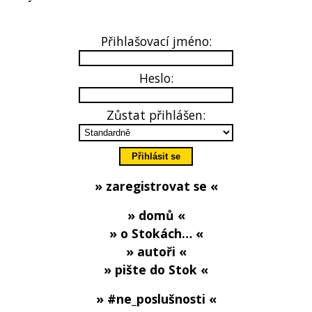
Přihlašovací jméno:
Heslo:
Zůstat přihlášen:
» zaregistrovat se «
» domů «
» o Stokách… «
» autoři «
» pište do Stok «
» #ne_poslušnosti «