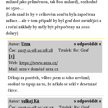
miliard jako průměrnou, tak 800 miliard), rozhodně
ne 1500...
(Leda snad že by v celkovém součtu byla započtena
inflace...ale v tom případě by byl graf dost zavádějící a
i roční náklady by měly být přepočteny na 2010
dolary)
Autor:
Urza
» odpovědět «
Čas:
2017-11-08 10:08:18
Titulek: Re: Graf
[↑]
Web:
https://www.urza.cz/
Mail: urza v doméně urza.cz
Děkuji za postřeh, vůbec jsem si toho nevšiml;
osobně to tipuji na to, že někdo se sekl v desetinné
čárce.
Autor:
velkej Ká
» odpovědět «
Čas:
2017-11-08 10:47:47
Titulek: Re: Graf