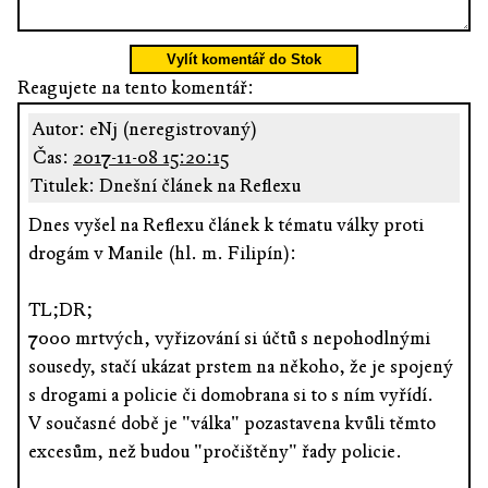
Vylít komentář do Stok
Reagujete na tento komentář:
Autor: eNj (neregistrovaný)
Čas:
2017-11-08 15:20:15
Titulek: Dnešní článek na Reflexu
Dnes vyšel na Reflexu článek k tématu války proti
drogám v Manile (hl. m. Filipín):
TL;DR;
7000 mrtvých, vyřizování si účtů s nepohodlnými
sousedy, stačí ukázat prstem na někoho, že je spojený
s drogami a policie či domobrana si to s ním vyřídí.
V současné době je "válka" pozastavena kvůli těmto
excesům, než budou "pročištěny" řady policie.