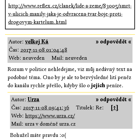
http://www.reflex.cz/clanek/lide-a-zeme/83005/smrt-
v-ulicich-manily-jaka-je-odvracena-tvar-boje-proti-
drogovym-kartelum.html
Autor:
velkej Ká
» odpovědět «
Čas:
2017-11-08 01:04:48
Web: neuveden
Mail: neuveden
Rozum v politice nehledejme, viz můj nedávný text na
podobné téma. Ono by je ale to bezvýsledné lití peněz
do kanálu rychle přešlo, kdyby šlo o
jejich
peníze.
Autor:
Urza
» odpovědět «
Čas:
2017-11-08 09:41:36
Titulek: Re:
[↑]
Web:
https://www.urza.cz/
Mail: urza v doméně urza.cz
Bohužel máte pravdu :o(