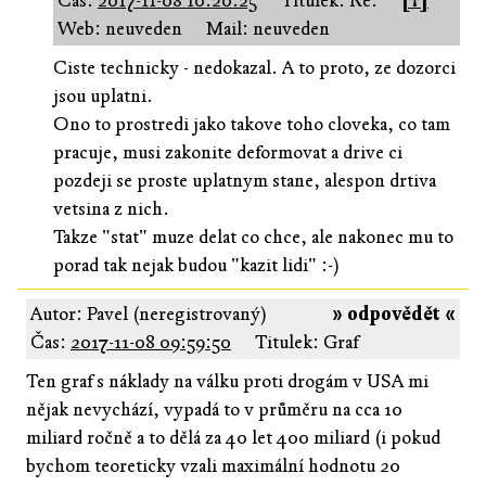
Čas:
2017-11-08 10:20:25
Titulek: Re:
[↑]
Web: neuveden
Mail: neuveden
Ciste technicky - nedokazal. A to proto, ze dozorci
jsou uplatni.
Ono to prostredi jako takove toho cloveka, co tam
pracuje, musi zakonite deformovat a drive ci
pozdeji se proste uplatnym stane, alespon drtiva
vetsina z nich.
Takze "stat" muze delat co chce, ale nakonec mu to
porad tak nejak budou "kazit lidi" :-)
Autor: Pavel (neregistrovaný)
» odpovědět «
Čas:
2017-11-08 09:59:50
Titulek: Graf
Ten graf s náklady na válku proti drogám v USA mi
nějak nevychází, vypadá to v průměru na cca 10
miliard ročně a to dělá za 40 let 400 miliard (i pokud
bychom teoreticky vzali maximální hodnotu 20