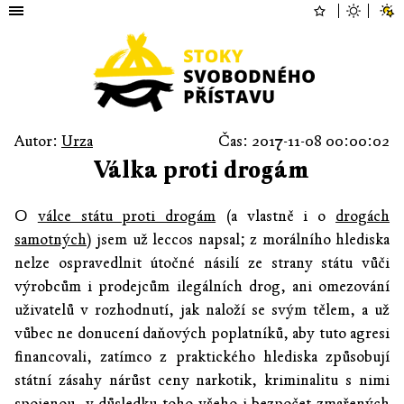
Autor:
Urza
Čas: 2017-11-08 00:00:02
Válka proti drogám
O
válce státu proti drogám
(a vlastně i o
drogách
samotných
) jsem už leccos napsal; z morálního hlediska
nelze ospravedlnit útočné násilí ze strany státu vůči
výrobcům i prodejcům ilegálních drog, ani omezování
uživatelů v rozhodnutí, jak naloží se svým tělem, a už
vůbec ne donucení daňových poplatníků, aby tuto agresi
financovali, zatímco z praktického hlediska způsobují
státní zásahy nárůst ceny narkotik, kriminalitu s nimi
spojenou, v důsledku toho všeho i bezpočet zmařených