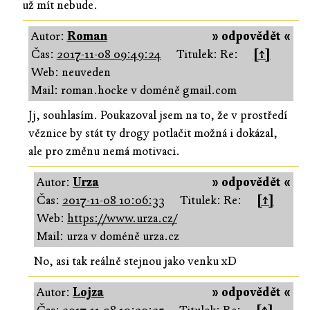
už mít nebude.
Autor:
Roman
» odpovědět «
Čas:
2017-11-08 09:49:24
Titulek: Re:
[↑]
Web: neuveden
Mail: roman.hocke v doméně gmail.com
Jj, souhlasím. Poukazoval jsem na to, že v prostředí
věznice by stát ty drogy potlačit možná i dokázal,
ale pro změnu nemá motivaci.
Autor:
Urza
» odpovědět «
Čas:
2017-11-08 10:06:33
Titulek: Re:
[↑]
Web:
https://www.urza.cz/
Mail: urza v doméně urza.cz
No, asi tak reálně stejnou jako venku xD
Autor:
Lojza
» odpovědět «