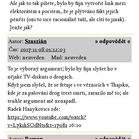
Ale jak to tak píšete, bylo by fajn vytvořit link mezi
elektorátem a pocitem, že je plýtváno fakt jejich
penězi (oni to sice racionálně tuší, ale cítí to jinak).
Jenže jak?
Autor:
Szaszián
» odpovědět «
Čas:
2017-11-08 01:12:03
Web: neuveden
Mail: neuveden
To je výborný argument; bylo by fajn slyšet ho v
nějaké TV-diskuzi o drogách.
Když jsem slyšel, že se fetuje i ve věznicích v Thajsku,
kde je za pašování drog trest smrti, zarazilo mě to; ale
tenhle argument mě nenapadl.
Radek Hanykovics zde:
https://www.youtube.com/watch?
v=L7kihSOdNts&t=1708s
26:10