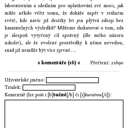
laboratorním a ideálním pro uplatňování své moci, jak
může někdo věřit tomu, že dokáže uspět v reálném
světě, kde navíc již desítky let jen plýtvá zdroji bez
hmatatelných výsledků? Můžeme diskutovat o tom, zda
je alespoň vytyčený cíl správný (dle mého názoru
nikoliv), ale že zvolené prostředky k němu nevedou,
snad již nemůže být více zjevné…
» komentáře (16) «
Přečtení: 21690
Uživatelské jméno:
Titulek:
Komentář (lze psát i [b]
tučně
[/b] či [i]
kurzívou
[/i]):