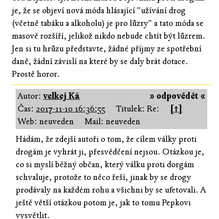
je, že se objeví nová móda hlásající "užívání drog
(včetně tabáku a alkoholu) je pro lůzry" a tato móda se
masově rozšíří, jelikož nikdo nebude chtít být lůzrem.
Jen si tu hrůzu představte, žádné příjmy ze spotřební
daně, žádní závislí na které by se daly brát dotace.
Prostě horor.
Autor:
velkej Ká
» odpovědět «
Čas:
2017-11-10 16:36:55
Titulek: Re:
[↑]
Web: neuveden
Mail: neuveden
Hádám, že zdejší autoři o tom, že cílem války proti
drogám je vyhrát ji, přesvědčení nejsou. Otázkou je,
co si myslí běžný občan, který válku proti dorgám
schvaluje, protože to něco řeší, jinak by se drogy
prodávaly na každém rohu a všichni by se ufetovali. A
ještě větší otázkou potom je, jak to tomu Pepkovi
vysvětlit.