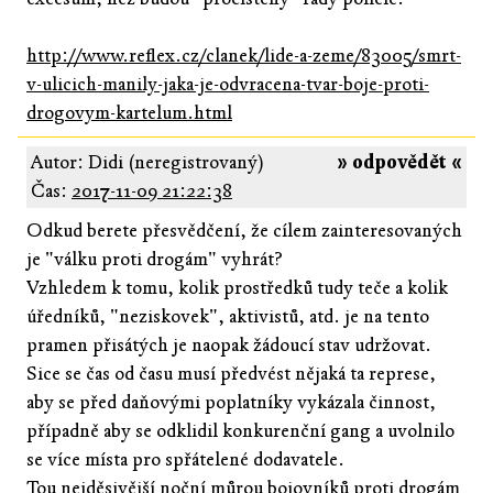
http://www.reflex.cz/clanek/lide-a-zeme/83005/smrt-
v-ulicich-manily-jaka-je-odvracena-tvar-boje-proti-
drogovym-kartelum.html
Autor: Didi (neregistrovaný)
» odpovědět «
Čas:
2017-11-09 21:22:38
Odkud berete přesvědčení, že cílem zainteresovaných
je "válku proti drogám" vyhrát?
Vzhledem k tomu, kolik prostředků tudy teče a kolik
úředníků, "neziskovek", aktivistů, atd. je na tento
pramen přisátých je naopak žádoucí stav udržovat.
Sice se čas od času musí předvést nějaká ta represe,
aby se před daňovými poplatníky vykázala činnost,
případně aby se odklidil konkurenční gang a uvolnilo
se více místa pro spřátelené dodavatele.
Tou nejděsivější noční můrou bojovníků proti drogám