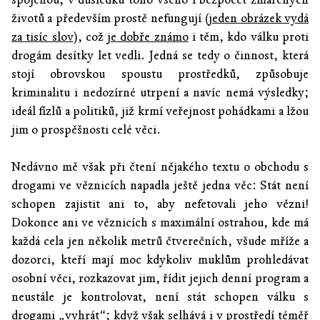
životů a především prostě nefungují (
jeden obrázek vydá
za tisíc slov
), což
je dobře známo
i těm, kdo válku proti
drogám desítky let vedli. Jedná se tedy o činnost, která
stojí obrovskou spoustu prostředků, způsobuje
kriminalitu i nedozírné utrpení a navíc nemá výsledky;
ideál fízlů a politiků, již krmí veřejnost pohádkami a lžou
jim o prospěšnosti celé věci.
Nedávno mě však při čtení nějakého textu o obchodu s
drogami ve věznicích napadla ještě jedna věc: Stát není
schopen zajistit ani to, aby nefetovali jeho vězni!
Dokonce ani ve věznicích s maximální ostrahou, kde má
každá cela jen několik metrů čtverečních, všude mříže a
dozorci, kteří mají moc kdykoliv muklům prohledávat
osobní věci, rozkazovat jim, řídit jejich denní program a
neustále je kontrolovat, není stát schopen válku s
drogami „vyhrát“; když však selhává i v prostředí téměř