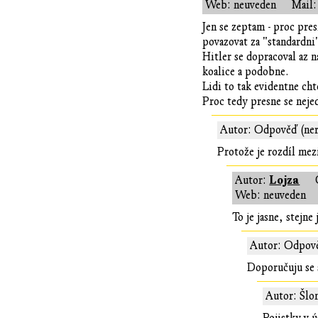
Web: neuveden
Mail:
Jen se zeptam - proc pre
povazovat za "standardni"
Hitler se dopracoval az 
koalice a podobne.
Lidi to tak evidentne cht
Proc tedy presne se neje
Autor: Odpověď (ner
Protože je rozdíl me
Lojza
Autor:
Web: neuveden
To je jasne, stejne
Autor: Odpově
Doporučuju se s
Autor: Šlo