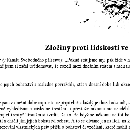
Zločiny proti lidskosti ve
y (v
Kanálu Svobodného přístavu
): „Pokud stát jsme my, pak židé v 
ě jsem si začal uvědomovat, že rozdíl mezi dnešním státem a nacis
 jejich bohatství a následně povraždili, stát v dnešní době lidi ok
ré jsou v dnešní době naprosto nepřijatelné a každý je ihned odsoudí
leně vyhledáváni a následně trestáni, i přestože nikomu nic neuděla
ující tresty? Troufám si tvrdit, že to, že když se někomu nelíbí 
tí a chtěli jim jejich bohatství sebrat. A to se díváme jen na lidi, na k
mezování vlastnických práv přišli o bohatsví či vzdělání, které moh