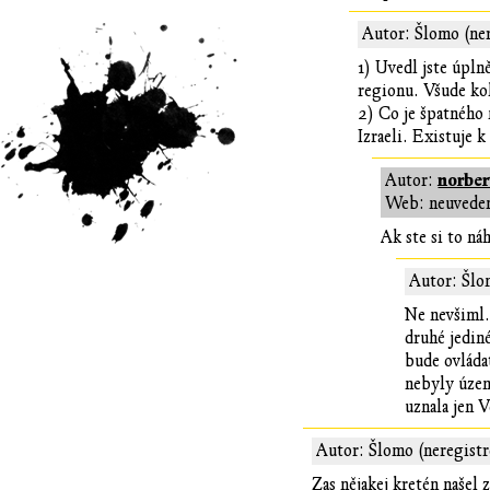
Autor: Šlomo (ne
1) Uvedl jste úplně
regionu. Všude ko
2) Co je špatného 
Izraeli. Existuje 
norber
Autor:
Web: neuvede
Ak ste si to ná
Autor: Šlo
Ne nevšiml. 
druhé jediné
bude ovláda
nebyly území
uznala jen V
Autor: Šlomo (neregist
Zas nějakej kretén našel 