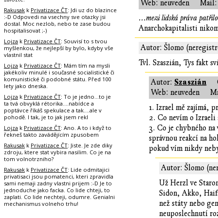
Web: neuveden
Mail:
Rakusak
k
Privatizace ČT
: Jdi uz do blazince
:-D Odpovedi na vsechny sve otazky jsi
...mezi lidská práva patřil
dostal. Moc nezlob, nebo te zase budou
Anarchokapitalisti nikomu
hospitalisovat ;-)
Lojza
k
Privatizace ČT
: Souvisí to s tvou
Autor: Šlomo (neregist
myšlenkou, že nejlepší by bylo, kdyby vše
vlastnil stat
Tvl. Szaszián, Tys fakt s
Lojza
k
Privatizace ČT
: Mám tím na mysli
jakékoliv minulé i současné socialistické či
komunistické či podobné státu. Před 100
Szaszián
Autor:
lety jako dneska.
Web: neuveden
Ma
Lojza
k
Privatizace ČT
: To je jedno...to je
ta tvá obvyklá rétorika....nabídce a
1. Izrael mě zajímá, 
poptávce říkáš spekulace a tak....ale v
pohodě. I tak, je to jak jsem rekl
2. Co nevím o Izraeli
3. Co je chybného na
Lojza
k
Privatizace ČT
: Ano. A to i když to
řekneš takto zavádějícím zpusobem
správnou reakcí na h
Rakusak
k
Privatizace ČT
: Jiste. Je zde diky
pokud vím nikdy neby
zdroju, ktere stat vybira nasilim. Co je na
tom volnotrzniho?
Autor: Šlomo (ne
Rakusak
k
Privatizace ČT
: Lide odmitajici
privatisaci jsou pomatenci, kteri zpravidla
Už Herzl ve Staron
sami nemaji zadny vlastni prijem :-D Je to
jednoduche jako facka. Co lide chteji, to
Sidon, Akko, Haifa
zaplati. Co lide nechteji, odumre. Genialni
než státy nebo gen
mechanismus volneho trhu!
neuposlechnutí ro