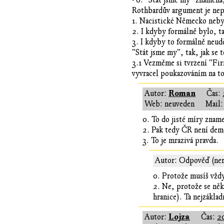
- 0. "Stát jsme my" znamená,
Rothbardův argument je nep
1. Nacistické Německo neby
2. I kdyby formálně bylo, t
3. I kdyby to formálně neud
"Stát jsme my", tak, jak se
3.1 Vezměme si tvrzení "Fir
vyvracel poukazováním na to,
Roman
Autor:
Čas:
Web: neuveden
Mail:
0. To do jisté míry zna
2. Pak tedy ČR není dem
3. To je mrazivá pravda.
Autor: Odpověď (ner
0. Protože musíš vždy
2. Ne, protože se něk
hranice). Ta nejzáklad
Lojza
Autor:
Čas:
2