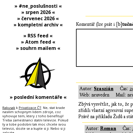
» #ne_poslušnosti «
» srpen 2026 «
» červenec 2026 «
tučn
» kompletní archiv «
Komentář (lze psát i [b]
» RSS feed «
» Atom feed «
» souhrn mailem «
Szaszián
Autor:
Čas:
2
Web: neuveden
Mail: ne
» poslední komentáře «
Zbývá vysvětlit, jak to, že 
Rakusak
k
Privatizace ČT
: Ne, stat krade
zřídili vlastní agresivní su
nasilim schopnym lidem zdroje, coz
vyhovuje tem, ktery z toho benefituji!
Právě na příkladu Židů a stá
Treba zamestnanci statni televize. Pokud
ty a tobe podobni tak moc chcete svou
Roman
Autor:
Čas:
televizi, slozte se a kupte si ji. Nebo si ji
zalozte.