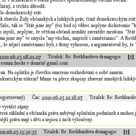
 že v demokracii o státní politice spolurozhodují všichni občané.
latný, z těchto důvodů:
lo demokratický stát.
ak zbavilo Židy občanských a lidských práv, čímž demokratickým stát
ělalo, tak ze "Stát jsme my" (viz bod 0) vůbec neplyne dichotomie "b
 to myslí, neplyne, že většina občanů nemůže zavraždit menšinu. "Stát
ma jsme my" ve smyslu "my všichni, majitelé i zaměstnanci". A Roth
 že nějací zaměstnanci byli z firmy vyhozeni, a argumentoval by, že 
[↑]
2019-06-25 08:01:07
Titulek: Re: Rothbardova demagogie
 roman.hocke v doméně gmail.com
mená. Na oplátku je člověku omezeno rozhodování o sobě samém.
okratickým státem? Máme tu přece skupiny zbavené mnohých lidských
egistrovaný)
Čas:
2019-06-25 10:18:07
Titulek: Re: Rothbard
 vyvážit zájmy.
terá základní a občanská práva nabývají splněním podmínek a mohou je
nější práva mají i děti a nejsou z nich vyloučeny.
[↑]
019-06-25 13:39:35
Titulek: Re: Rothbardova demagogie