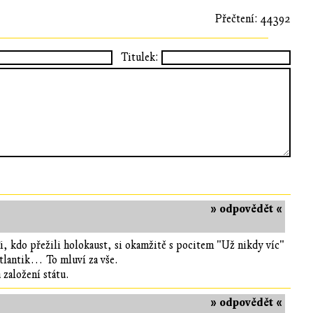
Přečtení: 44392
Titulek:
» odpovědět «
 Ti, kdo přežili holokaust, si okamžitě s pocitem "Už nikdy víc"
Atlantik… To mluví za vše.
 založení státu.
» odpovědět «