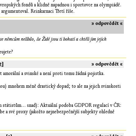
z evropských fondů a klidně napadnou i sportovce na olympiádě.
 argumentoval. Reinkarnaci Třetí říše.
» odpovědět «
 němcům nelíbilo, že Židé jsou ti bohatí a chtěli jim jejich
rujete?
↑]
» odpovědět «
t amorální a svinské a není proti tomu žádná pojistka.
ou) mnohem méně drastický dopad; to ale na jejich svinskosti
ím státistům... snad): Aktuální podoba GDPOR regulací v ČR:
be a své proxy (jakožto nejnebezpečnější subjekty ohledně