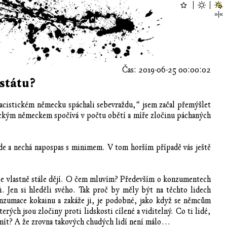
Čas: 2019-06-25 00:00:02
 státu?
nacistickém německu spáchali sebevraždu,“ jsem začal přemýšlet
tickým německem spočívá v počtu obětí a míře zločinu páchaných
rade a nechá napospas s minimem. V tom horším případě vás ještě
, se vlastně stále dějí. O čem mluvím? Především o konzumentech
li. Jen si hleděli svého. Tak proč by měly být na těchto lidech
konzumace kokainu a zakáže ji, je podobné, jako když se němcům
terých jsou zločiny proti lidskosti cílené a viditelný. Co ti lidé,
li mít? A že zrovna takových chudých lidí není málo…