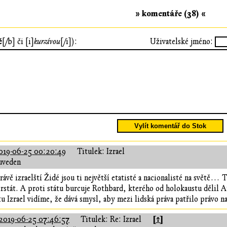
» komentáře (38) «
ě
[/b] či [i]
kurzívou
[/i]):
Uživatelské jméno:
Vylít komentář do Stok
019-06-25 00:20:49
Titulek: Izrael
uveden
právě izraelští Židé jsou ti největší etatisté a nacionalisté na světě…
perstát. A proti státu burcuje Rothbard, kterého od holokaustu dělil 
tu Izrael vidíme, že dává smysl, aby mezi lidská práva patřilo právo na
[↑]
2019-06-25 07:46:57
Titulek: Re: Izrael