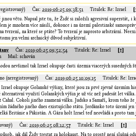
[
registrovaný)
Čas:
2019-06-25 09:38:51
Titulek: Re: Izrael
 jinou větu. Napsal jste tu, že Židé si založili agresivní superstát, i 
lem je mnohem více násilí, dokonce i na území palestinské samospráv
na tvrzení, na které se ptáte? To tvrzení je naprosto arbitrární. Neex
k tomu jen velmi archaický důvod subjektivní.
tsnv
[↑]
Čas:
2019-06-25 09:52:54
Titulek: Re: Izrael
n
Mail: schován
hodou nevšimol tak Izrael okupuje časti územia viacerých susedných št
mo (neregistrovaný)
Čas:
2019-06-25 10:09:15
Titulek: Re: Izra
Izrael okupuje Golanské výšiny, které jsou za prvé zjevně územím his
 alternativní využití Golanských výšin je už víc než padesát let válk
t Cahal. Cokoli jiného znamená válku. Judsko a Samaří, krom toho že
m žádného jiného dnes existujícího státu. Jordánsko toto území jen 1
elká Británie a Pákistán. A Gázu holt Izrael teď neovládá a proto tam j
[↑]
rovaný)
Čas:
2019-06-25 08:12:57
Titulek: Re: Izrael
způsob, jak dál Židy trestat za holokaust. Na to prostě není slušná od