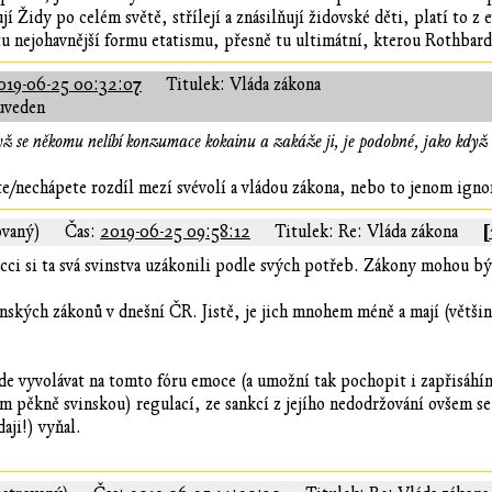
í Židy po celém světě, střílejí a znásilňují židovské děti, platí to 
 tu nejohavnější formu etatismu, přesně tu ultimátní, kterou Rothbard
019-06-25 00:32:07
Titulek: Vláda zákona
uveden
yž se někomu nelíbí konzumace kokainu a zakáže ji, je podobné, jako když se
te/nechápete rozdíl mezí svévolí a vládou zákona, nebo to jenom igno
[
ovaný)
Čas:
2019-06-25 09:58:12
Titulek: Re: Vláda zákona
cci si ta svá svinstva uzákonili podle svých potřeb. Zákony mohou bý
nských zákonů v dnešní ČR. Jistě, je jich mnohem méně a mají (většin
de vyvolávat na tomto fóru emoce (a umožní tak pochopit i zapřisáh
m pěkně svinskou) regulací, ze sankcí z jejího nedodržování ovšem se
aji!) vyňal.