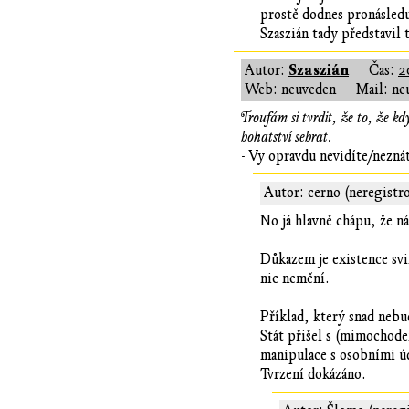
prostě dodnes pronásleduj
Szaszián tady představil
Szaszián
Autor:
Čas:
2
Web: neuveden
Mail: ne
Troufám si tvrdit, že to, že kd
bohatství sebrat.
- Vy opravdu nevidíte/nezná
Autor: cerno (neregistr
No já hlavně chápu, že ná
Důkazem je existence svi
nic nemění.
Příklad, který snad nebu
Stát přišel s (mimochode
manipulace s osobními úd
Tvrzení dokázáno.