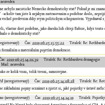
 neuveden
sne nebylo nacisticke Nemecko demokraticky stat? Pokud je mi znamo, 
 - ackoliv tam jiste k nejakym zastrasovanim a podobne doslo, neprijd
na vrchol predevsim diky svym politickym schopnostem. Vyjednaval s j
eli, vlastne dost podobne, jako dneska lidi chteji Babise, kdyz tento
dnalo o demokraticky stat?
egistrovaný)
Čas:
2019-06-25 13:55:22
Titulek: Re: Rothbard
zi formálním a materiálním pojetím demokracie.
Čas:
2019-06-25 14:01:30
Titulek: Re: Rothbardova demagogie
Mail: neuveden
 jako ze kolik visni, tolik tresni, samozrejme.
ď (neregistrovaný)
Čas:
2019-06-25 14:08:28
Titulek: Re: Ro
e základními pojmy seznámit a zjistit si, jaké pojistky v ústavě měl
mo (neregistrovaný)
Čas:
2019-06-25 14:14:19
Titulek: Pojistk