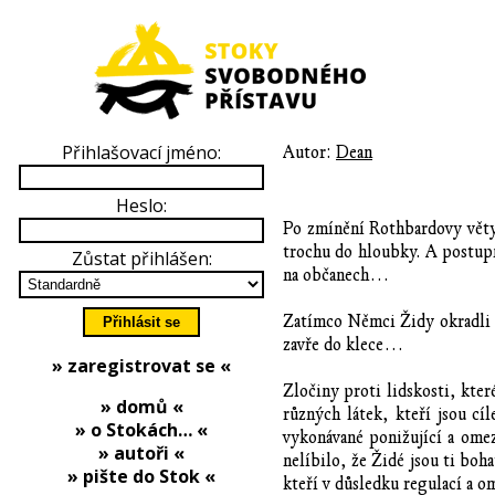
Přihlašovací jméno:
Autor:
Dean
Heslo:
Po zmínění Rothbardovy vět
trochu do hloubky. A postupn
Zůstat přihlášen:
na občanech…
Zatímco Němci Židy okradli o
zavře do klece…
» zaregistrovat se «
Zločiny proti lidskosti, kte
» domů «
různých látek, kteří jsou cí
» o Stokách… «
vykonávané ponižující a omez
» autoři «
nelíbilo, že Židé jsou ti boha
» pište do Stok «
kteří v důsledku regulací a o