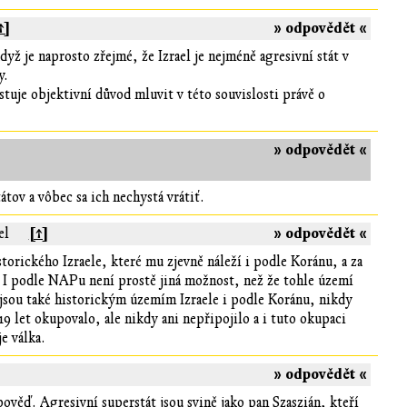
↑]
» odpovědět «
když je naprosto zřejmé, že Izrael je nejméně agresivní stát v
y.
istuje objektivní důvod mluvit v této souvislosti právě o
» odpovědět «
átov a vôbec sa ich nechystá vrátiť.
[↑]
» odpovědět «
el
torického Izraele, které mu zjevně náleží i podle Koránu, a za
a. I podle NAPu není prostě jiná možnost, než že tohle území
 jsou také historickým územím Izraele i podle Koránu, nikdy
9 let okupovalo, ale nikdy ani nepřipojilo a i tuto okupaci
e válka.
» odpovědět «
pověď. Agresivní superstát jsou svině jako pan Szaszián, kteří