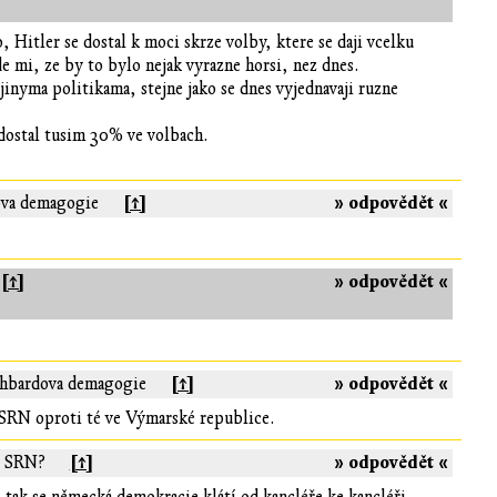
Hitler se dostal k moci skrze volby, ktere se daji vcelku
e mi, ze by to bylo nejak vyrazne horsi, nez dnes.
inyma politikama, stejne jako se dnes vyjednavaji ruzne
 dostal tusim 30% ve volbach.
[↑]
» odpovědět «
ova demagogie
[↑]
» odpovědět «
[↑]
» odpovědět «
thbardova demagogie
a SRN oproti té ve Výmarské republice.
[↑]
» odpovědět «
y SRN?