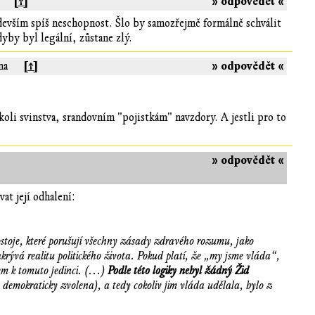
[↑]
» odpovědět «
ředevším spíš neschopnost. Šlo by samozřejmě formálně schválit
yby byl legální, zůstane zlý.
[↑]
» odpovědět «
na
ákoli svinstva, srandovním "pojistkám" navzdory. A jestli pro to
» odpovědět «
at její odhalení:
postoje, které porušují všechny zásady zdravého rozumu, jako
rývá realitu politického života. Pokud platí, že „my jsme vláda“,
dem k tomuto jedinci. (…)
Podle této logiky nebyl žádný Žid
a demokraticky zvolena), a tedy cokoliv jim vláda udělala, bylo z