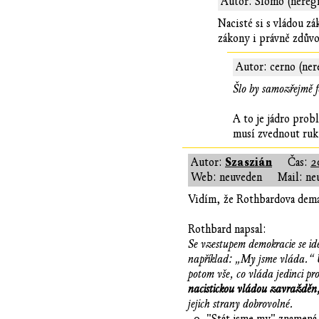
Autor: Šlomo (nereg
Nacisté si s vládou z
zákony i právně zdůvo
Autor: cerno (ner
Šlo by samozřejmě f
A to je jádro prob
musí zvednout ruku
Szaszián
Autor:
Čas:
2
Web: neuveden
Mail: ne
Vidím, že Rothbardova demag
Rothbard napsal:
Se vzestupem demokracie se ide
například: „My jsme vláda.“ U
potom vše, co vláda jedinci p
nacistickou vládou zavražděn,
jejich strany dobrovolné.