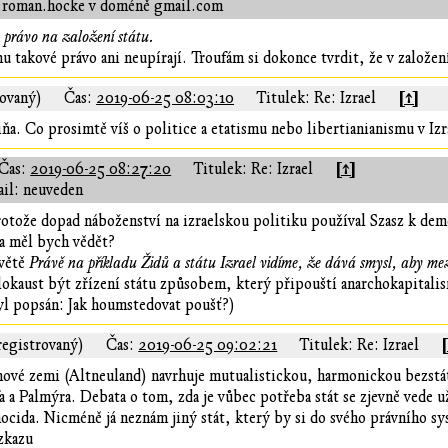
 roman.hocke v doméně gmail.com
o právo na založení státu.
 takové právo ani neupírají. Troufám si dokonce tvrdit, že v založení 
[↑]
rovaný)
Čas:
2019-06-25 08:03:10
Titulek: Re: Izrael
viňa. Co prosimtě víš o politice a etatismu nebo libertianianismu v Izr
[↑]
Čas:
2019-06-25 08:27:20
Titulek: Re: Izrael
il: neuveden
protože dopad náboženství na izraelskou politiku používal Szasz k dem
 a měl bych vědět?
 větě
Právě na příkladu Židů a státu Izrael vidíme, že dává smysl, aby mez
olokaust být zřízení státu způsobem, který připouští anarchokapita
l popsán: Jak houmstedovat poušť?)
registrovaný)
Čas:
2019-06-25 09:02:21
Titulek: Re: Izrael
ové zemi (Altneuland) navrhuje mutualistickou, harmonickou bezstátn
 a Palmýra. Debata o tom, zda je vůbec potřeba stát se zjevně vede už v
ocida. Nicméně já neznám jiný stát, který by si do svého právního sys
zkazu