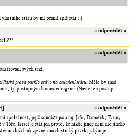
vlastního státu by mi bránil spíš stát :-)
» odpovědět «
aeli???
» odpovědět «
onstrování svých tezí.
i lidská práva patřilo právo na založení státu.
Mělo by snad
lismus, tj. postupným houmstedingem? (Navíc ten postup
[↑]
» odpovědět «
í společnost, jejíž součástí jsou mj. Jafo, Damašek, Tyrus,
 Tóře. Izrael je stát jen proto, že nikde jinde není nic jiného
tému vložil tak zjevně anarchistický prvek, jakým je