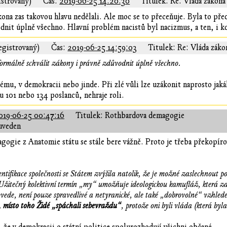
istrovaný)
Čas:
2019-06-25 14:20:30
Titulek: Re: Vláda zákona
ákona zas takovou hlavu nedělali. Ale moc se to přeceňuje. Byla to p
dnit úplně všechno. Hlavní problém nacistů byl nacizmus, a ten, i kd
egistrovaný)
Čas:
2019-06-25 14:59:03
Titulek: Re: Vláda záko
ormálně schválit zákony i právně zdůvodnit úplně všechno.
lému, v demokracii nebo jinde. Při zlé vůli lze uzákonit naprosto jak
 101 nebo 134 poslanců, nehraje roli.
019-06-25 00:47:16
Titulek: Rothbardova demagogie
uveden
ogie z Anatomie státu se stále bere vážně. Proto je třeba překopírov
ntifikace společnosti se Státem zvýšila natolik, že je možné zaslechnout 
žitečný kolektivní termín „my“ umožňuje ideologickou kamufláž, která zak
rovede, není pouze spravedlivé a netyranické, ale také „dobrovolné“ vzhle
 místo toho Židé „spáchali sebevraždu“
, protože oni byli vláda (která byl