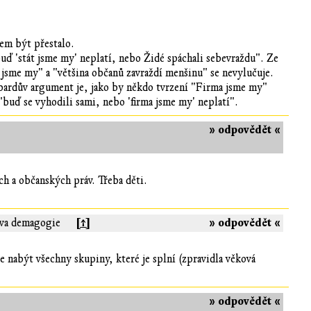
em být přestalo.
uď 'stát jsme my' neplatí, nebo Židé spáchali sebevraždu". Ze
 jsme my" a "většina občanů zavraždí menšinu" se nevylučuje.
bardův argument je, jako by někdo tvrzení "Firma jsme my"
"buď se vyhodili sami, nebo 'firma jsme my' neplatí".
» odpovědět «
 a občanských práv. Třeba děti.
[↑]
» odpovědět «
ova demagogie
 nabýt všechny skupiny, které je splní (zpravidla věková
» odpovědět «