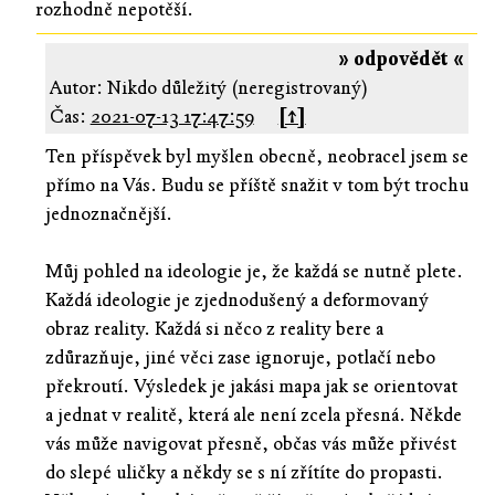
rozhodně nepotěší.
» odpovědět «
Autor: Nikdo důležitý (neregistrovaný)
Čas:
2021-07-13 17:47:59
[↑]
Ten příspěvek byl myšlen obecně, neobracel jsem se
přímo na Vás. Budu se příště snažit v tom být trochu
jednoznačnější.
Můj pohled na ideologie je, že každá se nutně plete.
Každá ideologie je zjednodušený a deformovaný
obraz reality. Každá si něco z reality bere a
zdůrazňuje, jiné věci zase ignoruje, potlačí nebo
překroutí. Výsledek je jakási mapa jak se orientovat
a jednat v realitě, která ale není zcela přesná. Někde
vás může navigovat přesně, občas vás může přivést
do slepé uličky a někdy se s ní zřítíte do propasti.