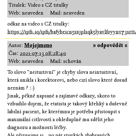
Titulek: Video s CZ titulky
Web: neuveden
Mail: neuveden
odkaz na video s CZ titulky:
https://ipfs.io/ipfs/bafybeicn5sxjplsqk5lyavlfoyynv73sr
Autor:
Mojejmeno
» odpovědět «
Čas:
2021-07-13 08:28:40
Web: neuveden
Mail: schován
To slovo "neituitivní" je chyby slova neintuitivní,
která unikla i korektorovi, nebo cizí slovo které dosud
neznám ? :-)
Jinak, pěkně napsané a zajímavé odkazy, skoro to
vzbudilo dojem, že etatista je takový křehký a duševně
labilní pacient, ke kterémnu je potřeba přistoupit s
maximální citlivostí a ohleduplně mu sdělit jeho
diagnozu a možnosti léčby.
Ale přiznejme si.. po pár stovkách zbabraných