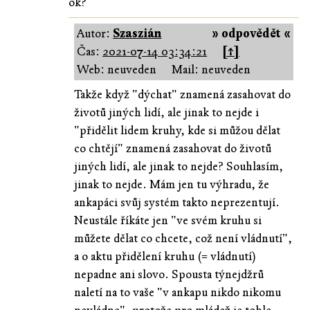
ok?
Autor:
Szaszián
» odpovědět «
Čas:
2021-07-14 03:34:21
[↑]
Web: neuveden
Mail: neuveden
Takže když "dýchat" znamená zasahovat do
životů jiných lidí, ale jinak to nejde i
"přidělit lidem kruhy, kde si můžou dělat
co chtějí" znamená zasahovat do životů
jiných lidí, ale jinak to nejde? Souhlasím,
jinak to nejde. Mám jen tu výhradu, že
ankapáci svůj systém takto neprezentují.
Neustále říkáte jen "ve svém kruhu si
můžete dělat co chcete, což není vládnutí",
a o aktu přidělení kruhu (= vládnutí)
nepadne ani slovo. Spousta týnejdžrů
naletí na to vaše "v ankapu nikdo nikomu