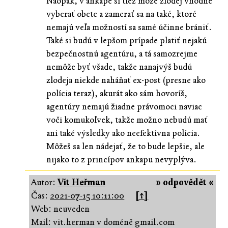
Naopak, v ankape si tiež môže zlodej vhodne
vyberať obete a zamerať sa na také, ktoré
nemajú veľa možností sa samé účinne brániť.
Také si budú v lepšom prípade platiť nejakú
bezpečnostnú agentúru, a tá samozrejme
nemôže byť všade, takže nanajvýš budú
zlodeja niekde naháňať ex-post (presne ako
polícia teraz), akurát ako sám hovoríš,
agentúry nemajú žiadne právomoci naviac
voči komukoľvek, takže možno nebudú mať
ani také výsledky ako neefektívna polícia.
Môžeš sa len nádejať, že to bude lepšie, ale
nijako to z princípov ankapu nevyplýva.
Autor:
Vít Heřman
» odpovědět «
Čas:
2021-07-15 10:11:00
[↑]
Web: neuveden
Mail: vit.herman v doméně gmail.com