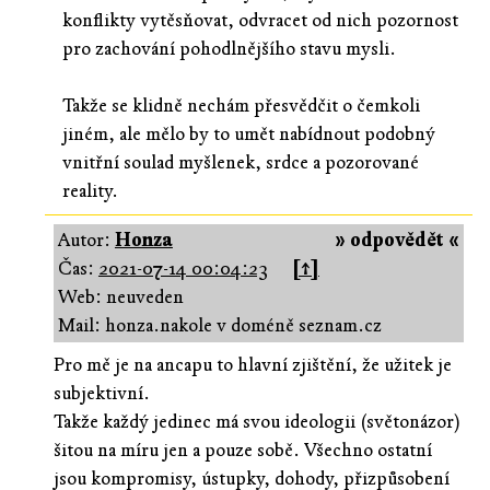
konflikty vytěsňovat, odvracet od nich pozornost
pro zachování pohodlnějšího stavu mysli.
Takže se klidně nechám přesvědčit o čemkoli
jiném, ale mělo by to umět nabídnout podobný
vnitřní soulad myšlenek, srdce a pozorované
reality.
Autor:
Honza
» odpovědět «
Čas:
2021-07-14 00:04:23
[↑]
Web: neuveden
Mail: honza.nakole v doméně seznam.cz
Pro mě je na ancapu to hlavní zjištění, že užitek je
subjektivní.
Takže každý jedinec má svou ideologii (světonázor)
šitou na míru jen a pouze sobě. Všechno ostatní
jsou kompromisy, ústupky, dohody, přizpůsobení