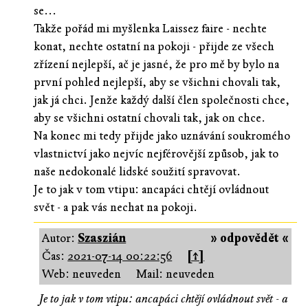
se...
Takže pořád mi myšlenka Laissez faire - nechte
konat, nechte ostatní na pokoji - přijde ze všech
zřízení nejlepší, ač je jasné, že pro mě by bylo na
první pohled nejlepší, aby se všichni chovali tak,
jak já chci. Jenže každý další člen společnosti chce,
aby se všichni ostatní chovali tak, jak on chce.
Na konec mi tedy přijde jako uznávání soukromého
vlastnictví jako nejvíc nejférovější způsob, jak to
naše nedokonalé lidské soužití spravovat.
Je to jak v tom vtipu: ancapáci chtějí ovládnout
svět - a pak vás nechat na pokoji.
Autor:
Szaszián
» odpovědět «
Čas:
2021-07-14 00:22:56
[↑]
Web: neuveden
Mail: neuveden
Je to jak v tom vtipu: ancapáci chtějí ovládnout svět - a