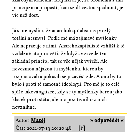
principem a propastí, kam se dá cestou spadnout, je
víc než dost.
Já si nemyslím, že anarchokapitalismus je celý
totální nesmysl. Podle mě má zajímavé myšlenky.
Ale nepracuje s nimi. Anarchokapitalisté vzhlíží k té
vzdálené utopii a věří, že když se zavede ten
základní princip, tak se vše nějak vyřeší. Ale
nevezmou nějakou tu myšlenku, kterou by
rozpracovali a pokusili se ji zavést zde. A ono by to
bylo i proti té samotné ideologii. Pro mě je to celé
spíše taková agitace, kdy se ty myšlenky berou jako
klacek proti státu, ale nic pozitivního z nich
nevznikne.
Autor:
Matěj
» odpovědět «
Čas:
2021-07-13 20:20:48
[↑]