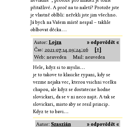
nevládne", protože pro mládež je tohle
přitažlivé. A proč na to naletí? Protože jste
je vlastně oblbli: neřekli jste jim všechno.
Já bych na Vašem místě nespal – takhle
oblbovat děcka…
Autor:
Lojza
» odpovědět «
Čas:
2021-07-14 09:24:06
[↑]
Web: neuveden
Mail: neuveden
Hele, kdyz si to myslis...
je to takove to klasicke rypani, kdy se
vezme nejaka vec, kterou vsichni vcelku
chapou, ale kdyz se dostatecne hodne
slovickari, da se v ni neco najit. A tak se
slovickari, misto aby se resil princip.
Kdyz te to bavi...
Autor:
Szaszián
» odpovědět «