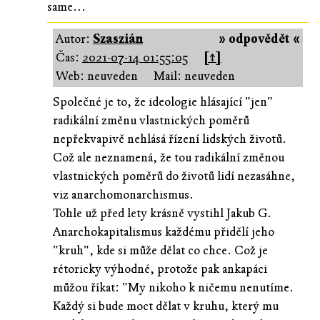
same...
Autor:
Szaszián
» odpovědět «
Čas:
2021-07-14 01:55:05
[↑]
Web: neuveden
Mail: neuveden
Společné je to, že ideologie hlásající "jen"
radikální změnu vlastnických poměrů
nepřekvapivě nehlásá řízení lidských životů.
Což ale neznamená, že tou radikální změnou
vlastnických poměrů do životů lidí nezasáhne,
viz anarchomonarchismus.
Tohle už před lety krásně vystihl Jakub G.
Anarchokapitalismus každému přidělí jeho
"kruh", kde si může dělat co chce. Což je
rétoricky výhodné, protože pak ankapáci
můžou říkat: "My nikoho k ničemu nenutíme.
Každý si bude moct dělat v kruhu, který mu