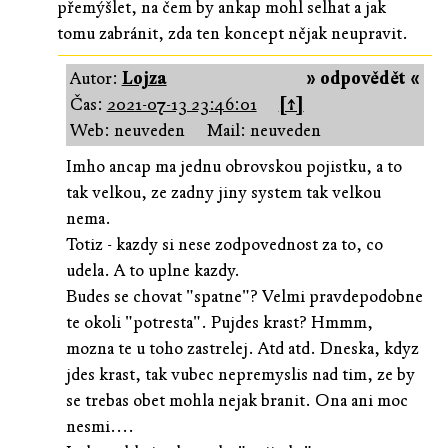
přemýšlet, na čem by ankap mohl selhat a jak
tomu zabránit, zda ten koncept nějak neupravit.
Autor:
Lojza
» odpovědět «
Čas:
2021-07-13 23:46:01
[↑]
Web: neuveden
Mail: neuveden
Imho ancap ma jednu obrovskou pojistku, a to
tak velkou, ze zadny jiny system tak velkou
nema.
Totiz - kazdy si nese zodpovednost za to, co
udela. A to uplne kazdy.
Budes se chovat "spatne"? Velmi pravdepodobne
te okoli "potresta". Pujdes krast? Hmmm,
mozna te u toho zastrelej. Atd atd. Dneska, kdyz
jdes krast, tak vubec nepremyslis nad tim, ze by
se trebas obet mohla nejak branit. Ona ani moc
nesmi....