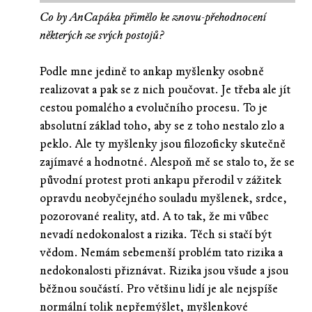
Co by AnCapáka přimělo ke znovu-přehodnocení
některých ze svých postojů?
Podle mne jedině to ankap myšlenky osobně
realizovat a pak se z nich poučovat. Je třeba ale jít
cestou pomalého a evolučního procesu. To je
absolutní základ toho, aby se z toho nestalo zlo a
peklo. Ale ty myšlenky jsou filozoficky skutečně
zajímavé a hodnotné. Alespoň mě se stalo to, že se
původní protest proti ankapu přerodil v zážitek
opravdu neobyčejného souladu myšlenek, srdce,
pozorované reality, atd. A to tak, že mi vůbec
nevadí nedokonalost a rizika. Těch si stačí být
vědom. Nemám sebemenší problém tato rizika a
nedokonalosti přiznávat. Rizika jsou všude a jsou
běžnou součástí. Pro většinu lidí je ale nejspíše
normální tolik nepřemýšlet, myšlenkové