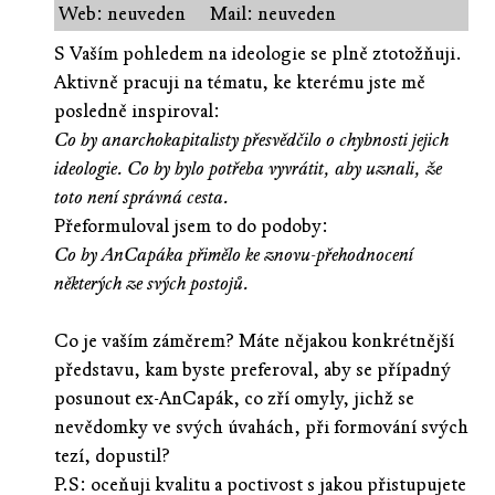
Web: neuveden
Mail: neuveden
S Vaším pohledem na ideologie se plně ztotožňuji.
Aktivně pracuji na tématu, ke kterému jste mě
posledně inspiroval:
Co by anarchokapitalisty přesvědčilo o chybnosti jejich
ideologie. Co by bylo potřeba vyvrátit, aby uznali, že
toto není správná cesta.
Přeformuloval jsem to do podoby:
Co by AnCapáka přimělo ke znovu-přehodnocení
některých ze svých postojů.
Co je vaším záměrem? Máte nějakou konkrétnější
představu, kam byste preferoval, aby se případný
posunout ex-AnCapák, co zří omyly, jichž se
nevědomky ve svých úvahách, při formování svých
tezí, dopustil?
P.S: oceňuji kvalitu a poctivost s jakou přistupujete