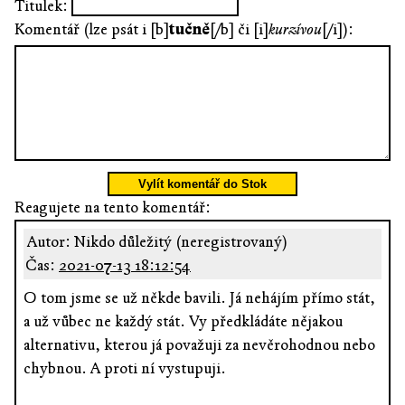
Titulek:
Komentář (lze psát i [b]
tučně
[/b] či [i]
kurzívou
[/i]):
Vylít komentář do Stok
Reagujete na tento komentář:
Autor: Nikdo důležitý (neregistrovaný)
Čas:
2021-07-13 18:12:54
O tom jsme se už někde bavili. Já nehájím přímo stát,
a už vůbec ne každý stát. Vy předkládáte nějakou
alternativu, kterou já považuji za nevěrohodnou nebo
chybnou. A proti ní vystupuji.