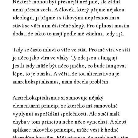
Některé mohou být přesnější než jiné, ale žádná
není přesná zcela. A člověk, který přijme nějakou
ideologii, ji přijme i s takovými nepřesnostmi a
stává se vůči nim částečně slepý. Pro úplnost musím
dodat, že takto to mají podle mě všichni, tedy i já.
Tady se často mluví o víře ve stát. Pro mě víra ve stát
je něco jako víra ve vlaky. Ty zde jsou a fungují.
Jestli tady může být něco jiného, co bude fungovat
lépe, to je otázka. A věřit, že tou alternativou je
anarchokapitalismus, mám docela problém.
Anarchokapitalismus si stanovuje nějaký
elementární princip, ze kterého má samovolně
vyplynut uspořádání společnosti. Ale stačí malá
chyba v tom principu nebo něco vynechat. A slepá
aplikace takového principu, může vést k hodně
škaredým koncům. Můj názor je, že problémů s tím