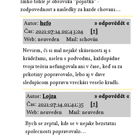
Imho tohle je obrovska "pojistka" -
zodpovednost a nasledky za kazde chovani...
Autor:
hefo
» odpovědět «
Čas:
2021-07-14 00:43:04
[↑]
Web: neuveden
Mail: schován
Neviem, či si mal nejaké skúsenosti aj s
krádežami, nielen s podvodmi, každopádne
tvoja teória nefungovala ani v čase, keď sa za
prkotiny popravovalo, lebo aj v dave
sledujúcom popravu vreckári veselo kradli.
Autor:
Lojza
» odpovědět «
Čas:
2021-07-14 01:41:35
[↑]
Web: neuveden
Mail: neuveden
Bych se zeptal, kde se v nejake bezstatni
spolecnosti popravovalo...