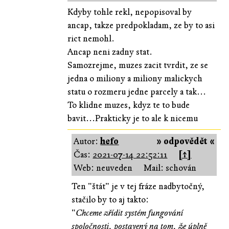
Kdyby tohle rekl, nepopisoval by
ancap, takze predpokladam, ze by to asi
rict nemohl.
Ancap neni zadny stat.
Samozrejme, muzes zacit tvrdit, ze se
jedna o miliony a miliony malickych
statu o rozmeru jedne parcely a tak...
To klidne muzes, kdyz te to bude
bavit...Prakticky je to ale k nicemu
Autor:
hefo
» odpovědět «
Čas:
2021-07-14 22:52:11
[↑]
Web: neuveden
Mail: schován
Ten "štát" je v tej fráze nadbytočný,
stačilo by to aj takto:
"
Chceme zřídit systém fungování
spoločnosti, postavený na tom, že úplně