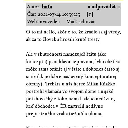
Autor:
hefo
» odpovědět «
Čas:
2021-07-14 10:59:25
[↑]
Web: neuveden
Mail: schován
O to mi nešlo, skôr o to, že kradlo sa aj vtedy,
ak za to človeku hrozili kruté tresty.
Ale v skutočnosti nasadzuješ štátu (ako
konceptu) psiu hlavu neprávom, lebo obeť sa
môže sama brániť aj v štáte a dokonca často aj
smie (ak je dobre nastavený koncept nutnej
obrany). Trebárs u nás herec Milan Kňažko
postrelil vlamača vo svojom dome a nijaké
poťahovačky z toho nemal; alebo nedávno,
keď dôchodca v ČR zastrelil nedávno
prepusteného vraha tiež uňho doma.