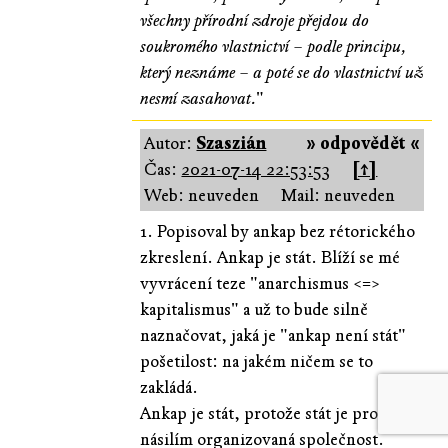
všechny přírodní zdroje přejdou do
soukromého vlastnictví – podle principu,
který neznáme – a poté se do vlastnictví už
nesmí zasahovat.
"
Autor:
Szaszián
» odpovědět «
Čas:
2021-07-14 22:53:53
[↑]
Web: neuveden
Mail: neuveden
1. Popisoval by ankap bez rétorického
zkreslení. Ankap je stát. Blíží se mé
vyvrácení teze "anarchismus <=>
kapitalismus" a už to bude silně
naznačovat, jaká je "ankap není stát"
pošetilost: na jakém ničem se to
zakládá.
Ankap je stát, protože stát je prostě
násilím organizovaná společnost.