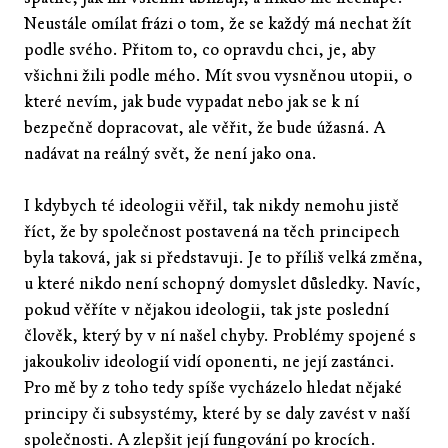
Neustále omílat frázi o tom, že se každý má nechat žít
podle svého. Přitom to, co opravdu chci, je, aby
všichni žili podle mého. Mít svou vysněnou utopii, o
které nevím, jak bude vypadat nebo jak se k ní
bezpečně dopracovat, ale věřit, že bude úžasná. A
nadávat na reálný svět, že není jako ona.
I kdybych té ideologii věřil, tak nikdy nemohu jistě
říct, že by společnost postavená na těch principech
byla taková, jak si představuji. Je to příliš velká změna,
u které nikdo není schopný domyslet důsledky. Navíc,
pokud věříte v nějakou ideologii, tak jste poslední
člověk, který by v ní našel chyby. Problémy spojené s
jakoukoliv ideologií vidí oponenti, ne její zastánci.
Pro mě by z toho tedy spíše vycházelo hledat nějaké
principy či subsystémy, které by se daly zavést v naší
společnosti. A zlepšit její fungování po krocích.