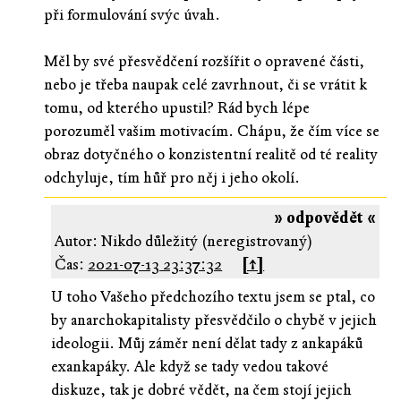
při formulování svýc úvah.
Měl by své přesvědčení rozšířit o opravené části,
nebo je třeba naupak celé zavrhnout, či se vrátit k
tomu, od kterého upustil? Rád bych lépe
porozuměl vašim motivacím. Chápu, že čím více se
obraz dotyčného o konzistentní realitě od té reality
odchyluje, tím hůř pro něj i jeho okolí.
» odpovědět «
Autor: Nikdo důležitý (neregistrovaný)
Čas:
2021-07-13 23:37:32
[↑]
U toho Vašeho předchozího textu jsem se ptal, co
by anarchokapitalisty přesvědčilo o chybě v jejich
ideologii. Můj záměr není dělat tady z ankapáků
exankapáky. Ale když se tady vedou takové
diskuze, tak je dobré vědět, na čem stojí jejich