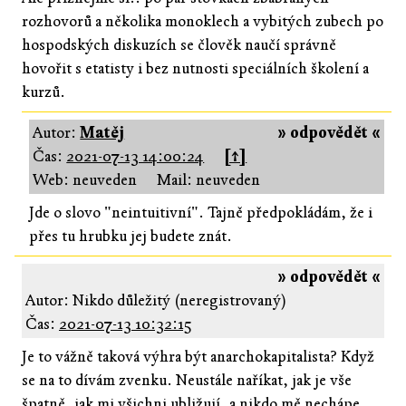
rozhovorů a několika monoklech a vybitých zubech po
hospodských diskuzích se člověk naučí správně
hovořit s etatisty i bez nutnosti speciálních školení a
kurzů.
Autor:
Matěj
» odpovědět «
Čas:
2021-07-13 14:00:24
[↑]
Web: neuveden
Mail: neuveden
Jde o slovo "neintuitivní". Tajně předpokládám, že i
přes tu hrubku jej budete znát.
» odpovědět «
Autor: Nikdo důležitý (neregistrovaný)
Čas:
2021-07-13 10:32:15
Je to vážně taková výhra být anarchokapitalista? Když
se na to dívám zvenku. Neustále naříkat, jak je vše
špatně, jak mi všichni ubližují, a nikdo mě nechápe.