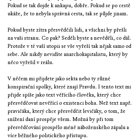
Pokud se tak dojde k ankapu, dobře. Pokud se po cestě
ukáže, že to nebyla správná cesta, tak se půjde jinam.
Pokud byste zítra přesvědčili lidi, a všichni by přešli
na vaši stranu. Co pak? Seděli byste a nevěděli, co dál.
Protože v té vaší utopii se vše vyřeší tak nějak samo od
sebe. Ale nikdy nevidíte anarchokapitalistu, který by
něco vyřešil v reálu.
V něčem mi přijdete jako sekta nebo ty různé
konspirační spolky, které znají Pravdu. I tento text mi
přijde spíše jako text věřícího člověka, který chce
přesvědčovat nevěřící o existenci boha. Než text např.
pravičáka, který chce přesvědčit levičáky, o tom, že
snížení daní prospěje všem. Možná by při tom
přesvědčování prospělo méně náboženského zápalu a
více běžného politického přístupu.