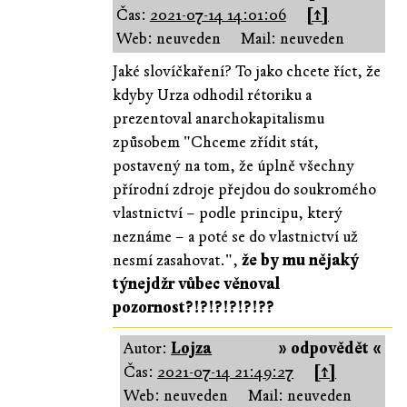
Čas:
2021-07-14 14:01:06
[↑]
Web: neuveden
Mail: neuveden
Jaké slovíčkaření? To jako chcete říct, že
kdyby Urza odhodil rétoriku a
prezentoval anarchokapitalismu
způsobem "Chceme zřídit stát,
postavený na tom, že úplně všechny
přírodní zdroje přejdou do soukromého
vlastnictví – podle principu, který
neznáme – a poté se do vlastnictví už
nesmí zasahovat.",
že by mu nějaký
týnejdžr vůbec věnoval
pozornost?!?!?!?!?!??
Autor:
Lojza
» odpovědět «
Čas:
2021-07-14 21:49:27
[↑]
Web: neuveden
Mail: neuveden