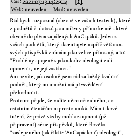
Čas:
2021-07-13 14:29:14
[↑]
Web: neuveden
Mail: neuveden
Rád bych rozpoznal (obecně ve vašich textech), které
z podnětů či dotazů jsou mířeny přímo ke mě a které
obecně do pléna zapálených AnCapáků. Jeden z
vašich podnětů, který akcentujete napříč většinou
svých příspěvků vnímám jako velice přínosný, a to:
"Problémy spojené s jakoukoliv ideologií vidí
oponenti, ne její zastánci."
Ani nevíte, jak osobně jsem rád za každý kvalitní
podnět, který mi umožní má přesvědčení
přehodnotit.
Proto mi přijde, že vidíte něco očividného, co
ostatním čtenářům naprosto uniká. Mám takové
tušení, že právě vás by mohla zaujmout (již
připravená) série příspěvků, které člověka
"zaslepeného (jak říkáte 'AnCapáckou') ideologií",