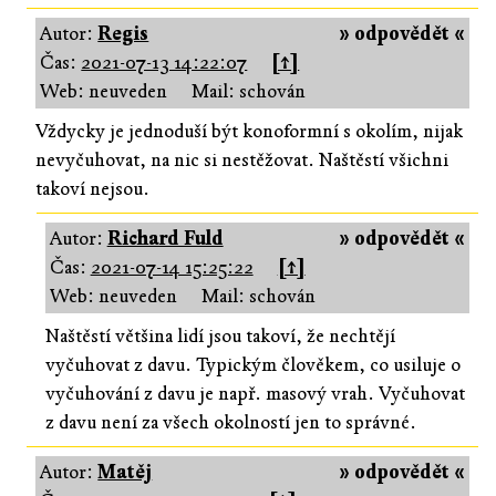
Autor:
Regis
» odpovědět «
Čas:
2021-07-13 14:22:07
[↑]
Web: neuveden
Mail: schován
Vždycky je jednoduší být konoformní s okolím, nijak
nevyčuhovat, na nic si nestěžovat. Naštěstí všichni
takoví nejsou.
Autor:
Richard Fuld
» odpovědět «
Čas:
2021-07-14 15:25:22
[↑]
Web: neuveden
Mail: schován
Naštěstí většina lidí jsou takoví, že nechtějí
vyčuhovat z davu. Typickým člověkem, co usiluje o
vyčuhování z davu je např. masový vrah. Vyčuhovat
z davu není za všech okolností jen to správné.
Autor:
Matěj
» odpovědět «