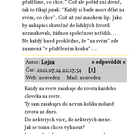
přidělíme, co chce." Což ale pořád zní divně,
tak to říkají jinak: "Každý si bude moct dělat na
svém, co chce". Což už zní mnohem líp. Jako
by ankapáci skutečně do lidských životů
nezasahovali, žádnou společnost neřídili…
Ne každý hned prohlédne, že "na svém" zde
znamená "v přiděleném kruhu"…
Autor:
Lojza
» odpovědět «
Čas:
2021-07-14 02:17:54
[↑]
Web: neuveden
Mail: neuveden
Kazdy na svete zasahuje do zivota kazdeho
cloveka na svete.
Ty sam zasahujes do nevim kolika miliard
zivotu uz dnes.
Do nekterych vice, do nekterych mene.
Jak se tomu chces vyhnout?