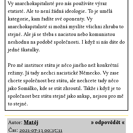
Vy anarchokapitalisté pro nás používáte výraz
etatisté. Ale to není žádná ideologie. To je umělá
kategorie, kam řadíte své oponenty. Vy
anarchokapitalisté si možná myslíte všichni zhruba to
stejné. Ale já se třeba s nacistou nebo komunistou
neshodnu na podobě společnosti. I když si nás dáte do
jedné škatulky.
Pro mě instituce státu je něco jiného než konkrétní
režimy. Já tady nechci nacistické Německo. Vy zase
chcete společnost bez státu, ale nechcete tady něco
jako Somálko, kde se stát zhroutil. Takže i když je to
společnost bez státu stejně jako ankap, nejsou pro mě
to stejné.
Autor:
Matěj
» odpovědět «
Čas:
2021-07-13 00:15:11