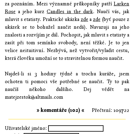
za poznáním. Mezi významné průkopníky patří
Larken
Rose
a jeho kurz
Candles in the dark
. Naučí vás, jak
mluvit s etatisty. Praktické ukázka
zde
a
zde
(byť pouze z
ukázek se to bohužel naučit nedá). Navazuji na jeho
znalosti a rozvíjím je dál. Pochopit, jak mluvit s etatisty a
zasít při tom semínko svobody, není těžké. Je to jen
velice neituitivní. Nezbývá, než vytvořit/vyladit cestu,
která člověku umožní se to stravitelnou formou naučit.
Najdeš-li si 3 hodiny týdně a trochu kuráže, jsem
ochoten ti pomoci vše potřebné se naučit. Ty to pak
naučíš někoho dalšího. Dej vědět na
matejzestok@altmails.com
» komentáře (102) «
Přečtení: 109722
Uživatelské jméno: