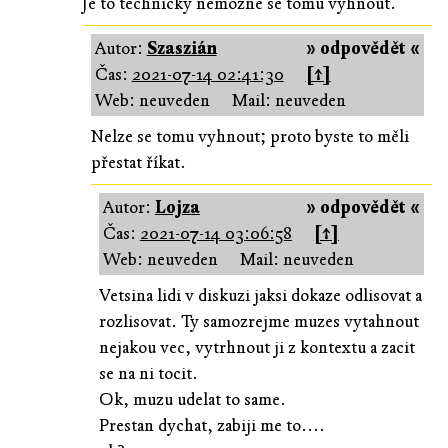
Je to technicky nemozne se tomu vyhnout.
Autor:
Szaszián
» odpovědět «
Čas:
2021-07-14 02:41:30
[↑]
Web: neuveden
Mail: neuveden
Nelze se tomu vyhnout; proto byste to měli
přestat říkat.
Autor:
Lojza
» odpovědět «
Čas:
2021-07-14 03:06:58
[↑]
Web: neuveden
Mail: neuveden
Vetsina lidi v diskuzi jaksi dokaze odlisovat a
rozlisovat. Ty samozrejme muzes vytahnout
nejakou vec, vytrhnout ji z kontextu a zacit
se na ni tocit.
Ok, muzu udelat to same.
Prestan dychat, zabiji me to....