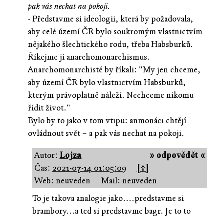
pak vás nechat na pokoji.
- Představme si ideologii, která by požadovala,
aby celé území ČR bylo soukromým vlastnictvím
nějakého šlechtického rodu, třeba Habsburků.
Říkejme jí anarchomonarchismus.
Anarchomonarchisté by říkali: "My jen chceme,
aby území ČR bylo vlastnictvím Habsburků,
kterým právoplatně náleží. Nechceme nikomu
řídit život."
Bylo by to jako v tom vtipu: anmonáci chtějí
ovládnout svět – a pak vás nechat na pokoji.
Autor:
Lojza
» odpovědět «
Čas:
2021-07-14 01:05:09
[↑]
Web: neuveden
Mail: neuveden
To je takova analogie jako....predstavme si
brambory...a ted si predstavme bagr. Je to to